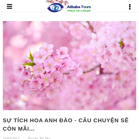
SỰ TÍCH HOA ANH ĐÀO - CÂU CHUYỆN SẼ
CÒN MÃI...
16/03/2017
Nguyễn Thị Thu