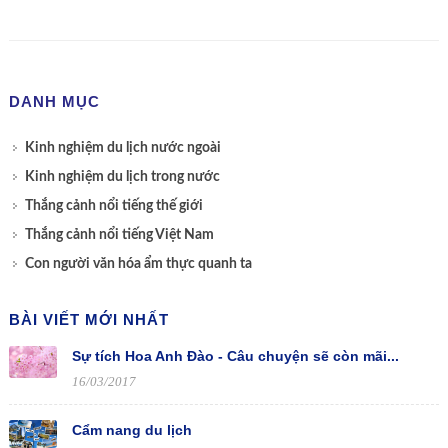
DANH MỤC
Kinh nghiệm du lịch nước ngoài
Kinh nghiệm du lịch trong nước
Thắng cảnh nổi tiếng thế giới
Thắng cảnh nổi tiếng Việt Nam
Con người văn hóa ẩm thực quanh ta
BÀI VIẾT MỚI NHẤT
Sự tích Hoa Anh Đào - Câu chuyện sẽ còn mãi...
16/03/2017
Cẩm nang du lịch