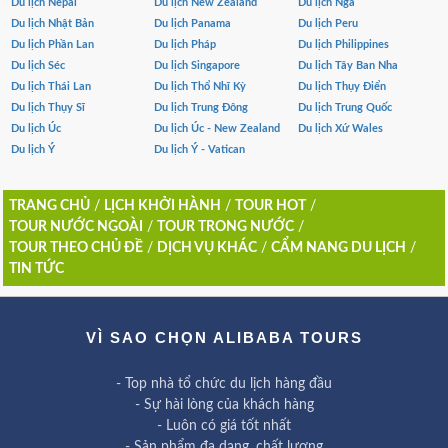
Du lịch Nepal
Du lịch New Zealand
Du lịch Nga
Du lịch Nhật Bản
Du lịch Panama
Du lịch Peru
Du lịch Phần Lan
Du lịch Pháp
Du lịch Philippines
Du lịch Séc
Du lịch Singapore
Du lịch Tây Ban Nha
Du lịch Thái Lan
Du lịch Thổ Nhĩ Kỳ
Du lịch Thụy Điển
Du lịch Thụy Sĩ
Du lịch Trung Đông
Du lịch Trung Quốc
Du lịch Úc
Du lịch Úc - New Zealand
Du lịch Xứ Wales
Du lịch Ý
Du lịch Ý - Vatican
TRANG CHỦ
/
LỊCH KHỞI HÀNH
/
TOUR HOT
/
TOUR NƯỚC NGOÀI
/
TOUR TRONG NƯỚC
/
TOUR THEO CHỦ ĐỀ
/
DỊCH VỤ KHÁC
/
CẨM NANG DU LỊCH
/
TIN TỨC
VÌ SAO CHỌN ALIBABA TOURS
- Top nhà tổ chức du lịch hàng đầu
- Sự hài lòng của khách hàng
- Luôn có giá tốt nhất
- Sản phẩm đa dạng, chất lượng