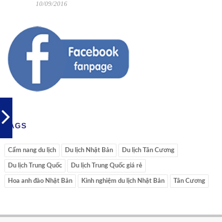
10/09/2016
TAGS
Cẩm nang du lịch
Du lịch Nhật Bản
Du lịch Tân Cương
Du lịch Trung Quốc
Du lịch Trung Quốc giá rẻ
Hoa anh đào Nhật Bản
Kinh nghiệm du lịch Nhật Bản
Tân Cương