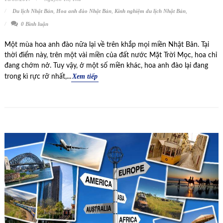
Du lịch Nhật Bản
,
Hoa anh đào Nhật Bản
,
Kinh nghiệm du lịch Nhật Bản
,
0 Bình luận
Một mùa hoa anh đào nữa lại về trên khắp mọi miền Nhật Bản. Tại
thời điểm này, trên một vài miền của đất nước Mặt Trời Mọc, hoa chỉ
đang chớm nở. Tuy vậy, ở một số miền khác, hoa anh đào lại đang
Xem tiếp
trong kì rực rỡ nhất,...