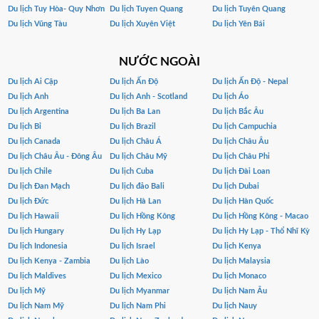
Du lịch Tuy Hòa- Quy Nhơn
Du lịch Tuyen Quang
Du lịch Tuyên Quang
Du lịch Vũng Tàu
Du lịch Xuyên Việt
Du lịch Yên Bái
NƯỚC NGOÀI
Du lịch Ai Cập
Du lịch Ấn Độ
Du lịch Ấn Độ - Nepal
Du lịch Anh
Du lịch Anh - Scotland
Du lịch Áo
Du lịch Argentina
Du lịch Ba Lan
Du lịch Bắc Âu
Du lịch Bỉ
Du lịch Brazil
Du lịch Campuchia
Du lịch Canada
Du lịch Châu Á
Du lịch Châu Âu
Du lịch Châu Âu - Đông Âu
Du lịch Châu Mỹ
Du lịch Châu Phi
Du lịch Chile
Du lịch Cuba
Du lịch Đài Loan
Du lịch Đan Mạch
Du lịch đảo Bali
Du lịch Dubai
Du lịch Đức
Du lịch Hà Lan
Du lịch Hàn Quốc
Du lịch Hawaii
Du lịch Hồng Kông
Du lịch Hồng Kông - Macao
Du lịch Hungary
Du lịch Hy Lạp
Du lịch Hy Lạp - Thổ Nhĩ Kỳ
Du lịch Indonesia
Du lịch Israel
Du lịch Kenya
Du lịch Kenya - Zambia
Du lịch Lào
Du lịch Malaysia
Du lịch Maldives
Du lịch Mexico
Du lịch Monaco
Du lịch Mỹ
Du lịch Myanmar
Du lịch Nam Âu
Du lịch Nam Mỹ
Du lịch Nam Phi
Du lịch Nauy