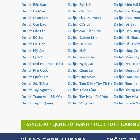
Du lịch Bắc Kạn
Du lịch Bạc Liêu
Du lịch biển Hải
Du lịch Cà Mau
Du lịch Cần Thơ
Du lịch Cao Bằng
Du lịch Châu Đốc
Du lịch chùa Bái Đính
Du lịch chùa Hư
Du lịch Côn Đảo
Du lịch Cửa Lò
Du lịch Đà Lạt
Du lịch Đắc Lắc
Du lịch đảo Tuần Châu
Du lịch Đền Hùn
Du lịch Đồ Sơn
Du lịch Đường Lâm
Du lịch Hà Giang
Du lịch Hà Tiên
Du lịch Hà Tĩnh
Du lịch Hải Thịn
Du lịch Hội An
Du lịch Huế
Du lịch Lăng Cô
Du lịch Lý Sơn
Du lịch Mai Châu
Du lịch Miền Tây
Du lịch Mũi Né- Phan Thiết
Du lịch Nghệ An
Du lịch Nha Tran
Du lịch Phú Quốc
Du lịch Quan Lạn
Du lịch Quảng B
Du lịch Quất Lâm
Du lịch Quy Nhơn
Du lịch Sầm Sơn
Du lịch Sóc Trăng
Du lịch Tam Đảo - Tây Thiên
Du lịch Tâm linh
Du lịch Tây Nguyên
Du lịch Thiên Cầm
Du lịch Thung Na
Du lịch Tràng An - Bái Đính
Du lịch Tuy Hòa - Phú Yên
Du lịch Tuy Hòa
Du lịch Tuyên Quang
Du lịch Vũng Tàu
Du lịch Xuyên Vi
TRANG CHỦ
/
LỊCH KHỞI HÀNH
/
TOUR HOT
/
TOUR NƯ
VÌ SAO CHỌN ALIBABA
THÔNG TIN