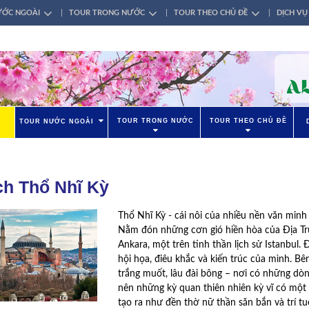
ƯỚC NGOÀI
TOUR TRONG NƯỚC
TOUR THEO CHỦ ĐỀ
DỊCH VỤ
TOUR TRONG NƯỚC
TOUR THEO CHỦ ĐỀ
TOUR NƯỚC NGOÀI
ch Thổ Nhĩ Kỳ
Thổ Nhĩ Kỳ - cái nôi của nhiều nền văn minh t
Nằm đón những cơn gió hiền hòa của Địa Trun
Ankara, một trên tinh thần lịch sử Istanbul.
hội họa, điêu khắc và kiến trúc của mình. 
trắng muốt, lâu đài bông – nơi có những dò
nên những kỳ quan thiên nhiên kỳ vĩ có một 
tạo ra như đền thờ nữ thần săn bắn và trí tu