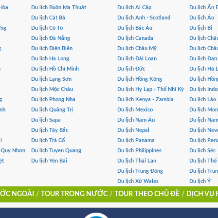
 Hòa
Du lịch Buôn Ma Thuật
Du lịch Ai Cập
Du lịch Ấn 
Du lịch Cát Bà
Du lịch Anh - Scotland
Du lịch Áo
ơng
Du lịch Cô Tô
Du lịch Bắc Âu
Du lịch Bỉ
Du lịch Đà Nẵng
Du lịch Canada
Du lịch Châ
g
Du lịch Điện Biên
Du lịch Châu Mỹ
Du lịch Châ
Du lịch Hạ Long
Du lịch Đài Loan
Du lịch Đa
h
Du lịch Hồ Chí Minh
Du lịch Đức
Du lịch Hà 
Du lịch Lạng Sơn
Du lịch Hồng Kông
Du lịch Hồn
Du lịch Mộc Châu
Du lịch Hy Lạp - Thổ Nhĩ Kỳ
Du lịch Indo
g
Du lịch Phong Nha
Du lịch Kenya - Zambia
Du lịch Lào
ình
Du lịch Quảng Trị
Du lịch Mexico
Du lịch Mo
Du lịch Sapa
Du lịch Nam Âu
Du lịch Na
Du lịch Tây Bắc
Du lịch Nepal
Du lịch Ne
i
Du lịch Trà Cổ
Du lịch Panama
Du lịch Per
- Quy Nhơn
Du lịch Tuyen Quang
Du lịch Philippines
Du lịch Séc
ệt
Du lịch Yên Bái
Du lịch Thái Lan
Du lịch Thổ
Du lịch Trung Đông
Du lịch Tru
Du lịch Xứ Wales
Du lịch Ý
ỚC NGOÀI
/
TOUR TRONG NƯỚC
/
TOUR THEO CHỦ ĐỀ
/
DỊCH VỤ