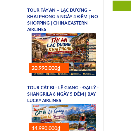
TOUR TÂY AN – LẠC DƯƠNG –
KHAI PHONG 5 NGÀY 4 ĐÊM | NO
SHOPPING | CHINA EASTERN
AIRLINES
20.990.000₫
TOUR CÁT BI - LỆ GIANG - ĐẠI LÝ -
SHANGRILA 6 NGÀY 5 ĐÊM | BAY
LUCKY AIRLINES
14.990.000₫