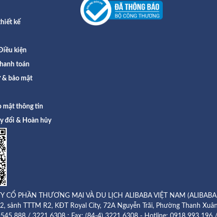
hiết kế
Điều kiện
hanh toán
ư & bảo mật
 mật thông tin
ay đổi & Hoàn hủy
Y CỔ PHẦN THƯƠNG MẠI VÀ DU LỊCH ALIBABA VIỆT NAM (ALIBABA
g 2, sảnh TTTM R2, KĐT Royal City, 72A Nguyễn Trãi, Phường Thanh Xuân
8 545 888 / 3221 6308 ; Fax: (84-4) 3221 6308 - Hotline:
0918 993 196 /