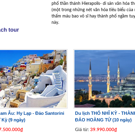
phố thần thánh Hierapolis- di sản văn hóa 
(một trong những nét văn hóa tiêu biểu của
thấm máu bao võ sĩ hay thành phố ngầm tuyệ
này.
ch tour
Nam Âu: Hy Lạp - Đảo Santorini
Du lịch THỔ NHĨ KỲ - THÀN
 Kỳ (9 ngày)
ĐẢO HOÀNG TỬ (10 ngày)
.500.000₫
Giá từ:
39.990.000₫