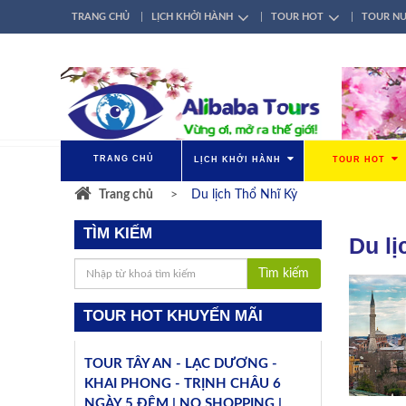
TRANG CHỦ
LỊCH KHỞI HÀNH
TOUR HOT
TOUR N
TÀI KHOẢN
ĐĂNG NHẬP / ĐĂNG KÝ
GIỚI THIỆU
LIÊN HỆ
TRANG CHỦ
LỊCH KHỞI HÀNH
TOUR HOT
Trang chủ
Du lịch Thổ Nhĩ Kỳ
TÌM KIẾM
Du lị
Tìm kiếm
TOUR HOT KHUYẾN MÃI
TOUR TÂY AN - LẠC DƯƠNG -
KHAI PHONG - TRỊNH CHÂU 6
NGÀY 5 ĐÊM | NO SHOPPING |