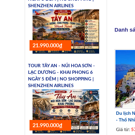
SHENZHEN AIRLINES
Danh sá
21.990.000₫
TOUR TÂY AN - NÚI HOA SƠN -
LẠC DƯƠNG - KHAI PHONG 6
NGÀY 5 ĐÊM | NO SHOPPING |
SHENZHEN AIRLINES
Du lịch 
- Thổ Nhĩ
21.990.000₫
Giá từ:
57