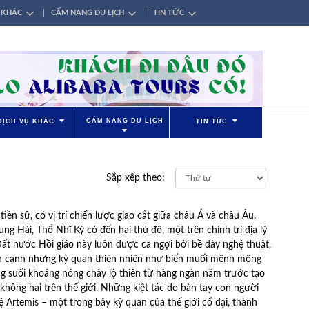
 KHÁC
CẨM NANG DU LỊCH
TIN TỨC
CẨM NANG DU LỊCH
DỊCH VỤ KHÁC
TIN TỨC
Sắp xếp theo:
iền sử, có vị trí chiến lược giao cắt giữa châu Á và châu Âu.
g Hải, Thổ Nhĩ Kỳ có đến hai thủ đô, một trên chính trị địa lý
 Đất nước Hồi giáo này luôn được ca ngợi bởi bề dày nghệ thuật,
Bên cạnh những kỳ quan thiên nhiên như biển muối mênh mông
ng suối khoáng nóng chảy lộ thiên từ hàng ngàn năm trước tạo
không hai trên thế giới. Những kiệt tác do bàn tay con người
ệ Artemis – một trong bảy kỳ quan của thế giới cổ đại, thành