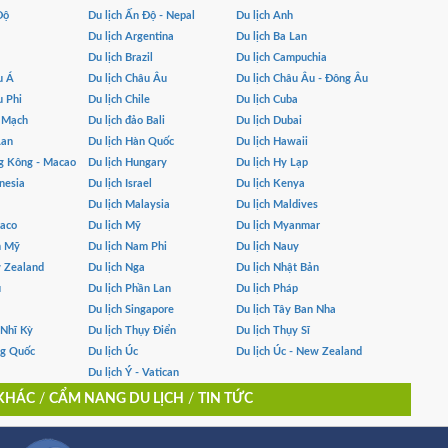
Độ
Du lịch Ấn Độ - Nepal
Du lịch Anh
Du lịch Argentina
Du lịch Ba Lan
Du lịch Brazil
Du lịch Campuchia
u Á
Du lịch Châu Âu
Du lịch Châu Âu - Đông Âu
u Phi
Du lịch Chile
Du lịch Cuba
n Mạch
Du lịch đảo Bali
Du lịch Dubai
Lan
Du lịch Hàn Quốc
Du lịch Hawaii
g Kông - Macao
Du lịch Hungary
Du lịch Hy Lạp
nesia
Du lịch Israel
Du lịch Kenya
Du lịch Malaysia
Du lịch Maldives
naco
Du lịch Mỹ
Du lịch Myanmar
m Mỹ
Du lịch Nam Phi
Du lịch Nauy
w Zealand
Du lịch Nga
Du lịch Nhật Bản
u
Du lịch Phần Lan
Du lịch Pháp
Du lịch Singapore
Du lịch Tây Ban Nha
 Nhĩ Kỳ
Du lịch Thụy Điển
Du lịch Thụy Sĩ
ng Quốc
Du lịch Úc
Du lịch Úc - New Zealand
Du lịch Ý - Vatican
 KHÁC
/
CẨM NANG DU LỊCH
/
TIN TỨC