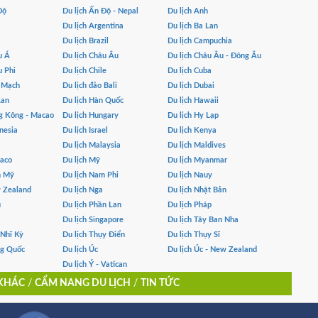
Độ
Du lịch Ấn Độ - Nepal
Du lịch Anh
Du lịch Argentina
Du lịch Ba Lan
Du lịch Brazil
Du lịch Campuchia
u Á
Du lịch Châu Âu
Du lịch Châu Âu - Đông Âu
u Phi
Du lịch Chile
Du lịch Cuba
n Mạch
Du lịch đảo Bali
Du lịch Dubai
Lan
Du lịch Hàn Quốc
Du lịch Hawaii
g Kông - Macao
Du lịch Hungary
Du lịch Hy Lạp
nesia
Du lịch Israel
Du lịch Kenya
Du lịch Malaysia
Du lịch Maldives
naco
Du lịch Mỹ
Du lịch Myanmar
m Mỹ
Du lịch Nam Phi
Du lịch Nauy
w Zealand
Du lịch Nga
Du lịch Nhật Bản
u
Du lịch Phần Lan
Du lịch Pháp
Du lịch Singapore
Du lịch Tây Ban Nha
 Nhĩ Kỳ
Du lịch Thụy Điển
Du lịch Thụy Sĩ
ng Quốc
Du lịch Úc
Du lịch Úc - New Zealand
Du lịch Ý - Vatican
 KHÁC
/
CẨM NANG DU LỊCH
/
TIN TỨC