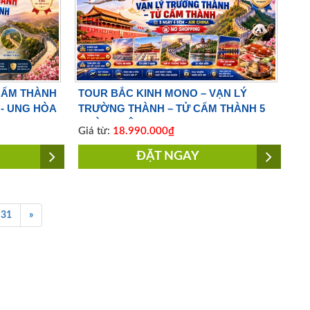
 CẤM THÀNH
TOUR BẮC KINH MONO – VẠN LÝ
- UNG HÒA
TRƯỜNG THÀNH – TỬ CẤM THÀNH 5
 VIETJET
NGÀY 4 ĐÊM | NO SHOPPING | BAY
Giá từ:
18.990.000₫
AIR CHINA
ĐẶT NGAY
31
»