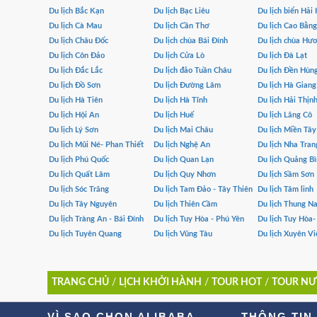
Du lịch Bắc Kạn
Du lịch Bạc Liêu
Du lịch biển Hải
Du lịch Cà Mau
Du lịch Cần Thơ
Du lịch Cao Bằng
Du lịch Châu Đốc
Du lịch chùa Bái Đính
Du lịch chùa Hư
Du lịch Côn Đảo
Du lịch Cửa Lò
Du lịch Đà Lạt
Du lịch Đắc Lắc
Du lịch đảo Tuần Châu
Du lịch Đền Hùn
Du lịch Đồ Sơn
Du lịch Đường Lâm
Du lịch Hà Giang
Du lịch Hà Tiên
Du lịch Hà Tĩnh
Du lịch Hải Thịn
Du lịch Hội An
Du lịch Huế
Du lịch Lăng Cô
Du lịch Lý Sơn
Du lịch Mai Châu
Du lịch Miền Tây
Du lịch Mũi Né- Phan Thiết
Du lịch Nghệ An
Du lịch Nha Tran
Du lịch Phú Quốc
Du lịch Quan Lạn
Du lịch Quảng B
Du lịch Quất Lâm
Du lịch Quy Nhơn
Du lịch Sầm Sơn
Du lịch Sóc Trăng
Du lịch Tam Đảo - Tây Thiên
Du lịch Tâm linh
Du lịch Tây Nguyên
Du lịch Thiên Cầm
Du lịch Thung Na
Du lịch Tràng An - Bái Đính
Du lịch Tuy Hòa - Phú Yên
Du lịch Tuy Hòa
Du lịch Tuyên Quang
Du lịch Vũng Tàu
Du lịch Xuyên Vi
TRANG CHỦ
/
LỊCH KHỞI HÀNH
/
TOUR HOT
/
TOUR NƯ
VÌ SAO CHỌN ALIBABA
THÔNG TIN