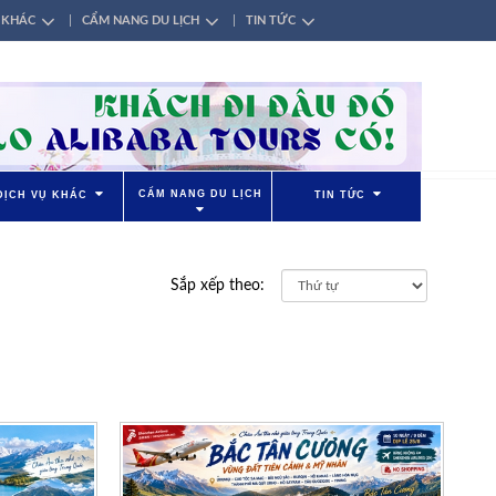
 KHÁC
CẨM NANG DU LỊCH
TIN TỨC
CẨM NANG DU LỊCH
DỊCH VỤ KHÁC
TIN TỨC
Sắp xếp theo: