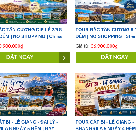
C TÂN CƯƠNG DỊP LỄ 2/9 8
TOUR BẮC TÂN CƯƠNG 9 
ĐÊM | NO SHOPPING | China
ĐÊM | NO SHOPPING | She
 Airlines
Airlines
.900.000₫
Giá từ:
36.900.000₫
ĐẶT NGAY
ĐẶT NGAY
 BI - LỆ GIANG - ĐẠI LÝ -
TOUR CÁT BI - LỆ GIANG -
LA 6 NGÀY 5 ĐÊM | BAY
SHANGRILA 5 NGÀY 4 ĐÊM 
IRLINES
LUCKY AIRLINES