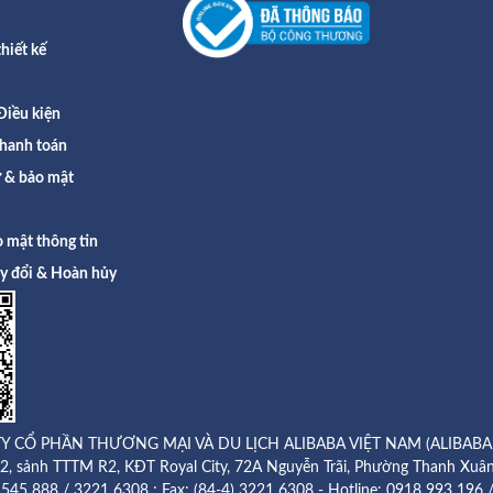
hiết kế
Điều kiện
hanh toán
ư & bảo mật
 mật thông tin
ay đổi & Hoàn hủy
Y CỔ PHẦN THƯƠNG MẠI VÀ DU LỊCH ALIBABA VIỆT NAM (ALIBABA
g 2, sảnh TTTM R2, KĐT Royal City, 72A Nguyễn Trãi, Phường Thanh Xuân
8 545 888 / 3221 6308 ; Fax: (84-4) 3221 6308 - Hotline:
0918 993 196 /