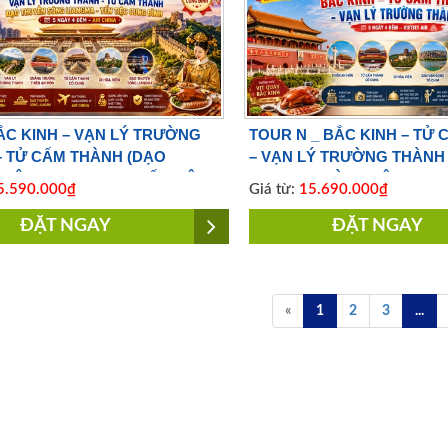
ẮC KINH – VẠN LÝ TRƯỜNG
TOUR N _ BẮC KINH – TỬ
– TỬ CẤM THÀNH (DẠO
– VẠN LÝ TRƯỜNG THÀNH 
SÔNG LIANGMA – YẾN TIỆC
CUNG 5 NGÀY 4 ĐÊM | BAY
.590.000₫
Giá từ:
15.690.000₫
NH) 5 NGÀY 4 ĐÊM | BAY
AIR
 AIR
ĐẶT NGAY
ĐẶT NGAY
«
1
2
3
...