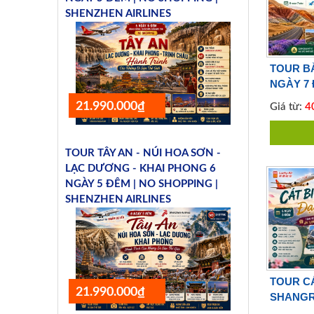
SHENZHEN AIRLINES
TOUR BẮ
NGÀY 7 
Southern
21.990.000₫
Giá từ:
40
TOUR TÂY AN - NÚI HOA SƠN -
LẠC DƯƠNG - KHAI PHONG 6
NGÀY 5 ĐÊM | NO SHOPPING |
SHENZHEN AIRLINES
TOUR CÁT
21.990.000₫
SHANGRI
LUCKY A