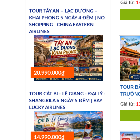
Giá từ:
14
TOUR TÂY AN – LẠC DƯƠNG –
KHAI PHONG 5 NGÀY 4 ĐÊM | NO
SHOPPING | CHINA EASTERN
AIRLINES
20.990.000₫
TOUR BẮ
TRƯỜNG
TOUR CÁT BI - LỆ GIANG - ĐẠI LÝ -
NGÀY 3 
SHANGRILA 6 NGÀY 5 ĐÊM | BAY
Giá từ:
17
LUCKY AIRLINES
14.990.000₫