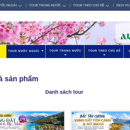
ƯỚC NGOÀI
TOUR TRONG NƯỚC
TOUR THEO CHỦ ĐỀ
DỊCH VỤ
TOUR TRONG NƯỚC
TOUR THEO CHỦ ĐỀ
TOUR NƯỚC NGOÀI
cả sản phẩm
Danh sách tour