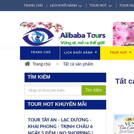
TRANG CHỦ
LỊCH KHỞI HÀNH
TOUR HOT
TOUR N
TÀI KHOẢN
ĐĂNG NHẬP / ĐĂNG KÝ
GIỚI THIỆU
LIÊN HỆ
TRANG CHỦ
LỊCH KHỞI HÀNH
TOUR HOT
Trang chủ
Tất cả sản phẩm
TÌM KIẾM
Tất 
Tìm kiếm
TOUR HOT KHUYẾN MÃI
TOUR TÂY AN - LẠC DƯƠNG -
KHAI PHONG - TRỊNH CHÂU 6
NGÀY 5 ĐÊM | NO SHOPPING |