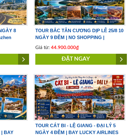
NGÀY 8
TOUR BẮC TÂN CƯƠNG DỊP LỄ 25/8 10
nzhen
NGÀY 9 ĐÊM | NO SHOPPING |
Shenzhen Airlines
Giá từ:
44.900.000₫
ĐẶT NGAY
TOUR CÁT BI - LỆ GIANG - ĐẠI LÝ 5
| BAY
NGÀY 4 ĐÊM | BAY LUCKY AIRLINES