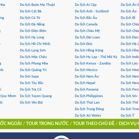
 Hòa
Du lịch Buôn Ma Thuật
Du lịch Ai Cập
Du lịch Ấn 
Du lịch Cát Bà
Du lịch Anh - Scotland
Du lịch Áo
ơng
Du lịch Cô Tô
Du lịch Bắc Âu
Du lịch Bỉ
Du lịch Đà Nẵng
Du lịch Canada
Du lịch Châ
g
Du lịch Điện Biên
Du lịch Châu Mỹ
Du lịch Châ
Du lịch Hạ Long
Du lịch Đài Loan
Du lịch Đa
h
Du lịch Hồ Chí Minh
Du lịch Đức
Du lịch Hà 
Du lịch Lạng Sơn
Du lịch Hồng Kông
Du lịch Hồn
Du lịch Mộc Châu
Du lịch Hy Lạp - Thổ Nhĩ Kỳ
Du lịch Indo
g
Du lịch Phong Nha
Du lịch Kenya - Zambia
Du lịch Lào
ình
Du lịch Quảng Trị
Du lịch Mexico
Du lịch Mo
Du lịch Sapa
Du lịch Nam Âu
Du lịch Na
Du lịch Tây Bắc
Du lịch Nepal
Du lịch Ne
i
Du lịch Trà Cổ
Du lịch Panama
Du lịch Per
- Quy Nhơn
Du lịch Tuyen Quang
Du lịch Philippines
Du lịch Séc
ệt
Du lịch Yên Bái
Du lịch Thái Lan
Du lịch Thổ
Du lịch Trung Đông
Du lịch Tru
Du lịch Xứ Wales
Du lịch Ý
ỚC NGOÀI
/
TOUR TRONG NƯỚC
/
TOUR THEO CHỦ ĐỀ
/
DỊCH VỤ