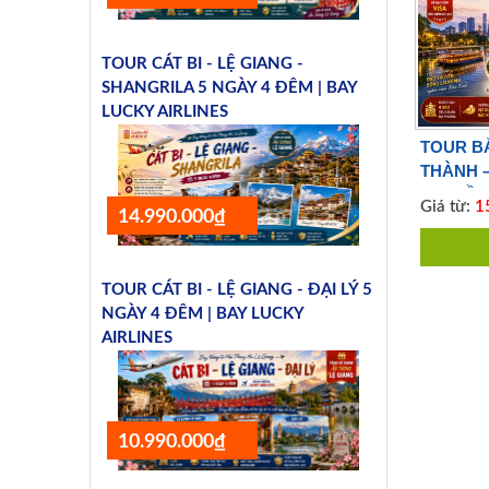
TOUR CÁT BI - LỆ GIANG -
SHANGRILA 5 NGÀY 4 ĐÊM | BAY
LUCKY AIRLINES
TOUR B
THÀNH 
THUYỀN 
Giá từ:
15
14.990.000₫
CUNG ĐÌ
VIETJET
TOUR CÁT BI - LỆ GIANG - ĐẠI LÝ 5
NGÀY 4 ĐÊM | BAY LUCKY
AIRLINES
10.990.000₫