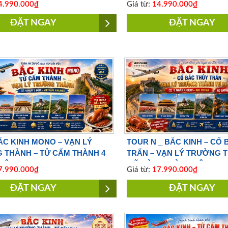
.990.000₫
Giá từ:
14.990.000₫
ĐẶT NGAY
ĐẶT NGAY
C KINH MONO – VẠN LÝ
TOUR N _ BẮC KINH – CỔ
 THÀNH – TỬ CẤM THÀNH 4
TRẤN – VẠN LÝ TRƯỜNG 
ĐÊM | BAY VIETNAM AIRLINES
MÃ ĐÀI 5 NGÀY 4 ĐÊM | NO
.990.000₫
Giá từ:
17.990.000₫
SHOPPING |BAY AIR CHIN
ĐẶT NGAY
ĐẶT NGAY