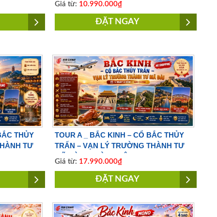
Giá từ:
10.990.000₫
ĐẶT NGAY
 BẮC THỦY
TOUR A _ BẮC KINH – CỔ BẮC THỦY
THÀNH TƯ
TRẤN – VẠN LÝ TRƯỜNG THÀNH TƯ
MÃ ĐÀI 5 NGÀY 4 ĐÊM | NO
Giá từ:
17.990.000₫
A
SHOPPING |BAY AIR CHINA
ĐẶT NGAY