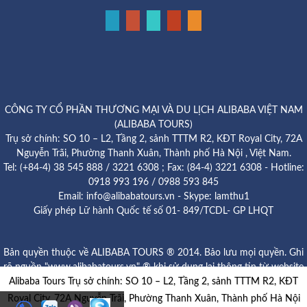
CÔNG TY CỔ PHẦN THƯƠNG MẠI VÀ DU LỊCH ALIBABA VIỆT NAM
(ALIBABA TOURS)
Trụ sở chính: SO 10 – L2, Tầng 2, sảnh TTTM R2, KĐT Royal City, 72A
Nguyễn Trãi, Phường Thanh Xuân, Thành phố Hà Nội , Việt Nam.
Tel: (+84-4) 38 545 888 / 3221 6308 ; Fax: (84-4) 3221 6308 - Hotline:
0918 993 196 / 0988 593 845
Email: info@alibabatours.vn - Skype: lamthu1
Giấy phép Lữ hành Quốc tế số 01- 849/TCDL- GP LHQT
Bản quyền thuộc về ALIBABA TOURS ® 2014. Bảo lưu mọi quyền. Ghi
rõ nguồn "www.alibabatours.vn" ® khi sử dụng lại thông tin từ website
Alibaba Tours Trụ sở chính: SO 10 – L2, Tầng 2, sảnh TTTM R2, KĐT
này.
Royal City, 72A Nguyễn Trãi, Phường Thanh Xuân, Thành phố Hà Nội