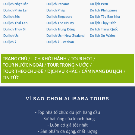
Du lịch Nhật Bản
Du lịch Panama
Du lịch Peru
Du lịch Phần Lan
Du lịch Pháp
Du lịch Philippines
Du lịch Séc
Du lịch Singapore
Du lịch Tây Ban Nha
Du lịch Thái Lan
Du lịch Thổ Nhĩ Kỳ
Du lịch Thụy Điển
Du lịch Thụy Sĩ
Du lịch Trung Đông
Du lịch Trung Quốc
Du lịch Úc
Du lịch Úc - New Zealand
Du lịch Xứ Wales
Du lịch Ý
Du lịch Ý - Vatican
TRANG CHỦ
/
LỊCH KHỞI HÀNH
/
TOUR HOT
/
TOUR NƯỚC NGOÀI
/
TOUR TRONG NƯỚC
/
TOUR THEO CHỦ ĐỀ
/
DỊCH VỤ KHÁC
/
CẨM NANG DU LỊCH
/
TIN TỨC
VÌ SAO CHỌN ALIBABA TOURS
- Top nhà tổ chức du lịch hàng đầu
- Sự hài lòng của khách hàng
- Luôn có giá tốt nhất
- Sản phẩm đa dạng, chất lượng