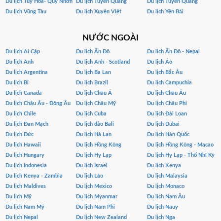
Du lịch Tuy Hòa- Quy Nhơn
Du lịch Tuyen Quang
Du lịch Tuyên Quang
Du lịch Vũng Tàu
Du lịch Xuyên Việt
Du lịch Yên Bái
NƯỚC NGOÀI
Du lịch Ai Cập
Du lịch Ấn Độ
Du lịch Ấn Độ - Nepal
Du lịch Anh
Du lịch Anh - Scotland
Du lịch Áo
Du lịch Argentina
Du lịch Ba Lan
Du lịch Bắc Âu
Du lịch Bỉ
Du lịch Brazil
Du lịch Campuchia
Du lịch Canada
Du lịch Châu Á
Du lịch Châu Âu
Du lịch Châu Âu - Đông Âu
Du lịch Châu Mỹ
Du lịch Châu Phi
Du lịch Chile
Du lịch Cuba
Du lịch Đài Loan
Du lịch Đan Mạch
Du lịch đảo Bali
Du lịch Dubai
Du lịch Đức
Du lịch Hà Lan
Du lịch Hàn Quốc
Du lịch Hawaii
Du lịch Hồng Kông
Du lịch Hồng Kông - Macao
Du lịch Hungary
Du lịch Hy Lạp
Du lịch Hy Lạp - Thổ Nhĩ Kỳ
Du lịch Indonesia
Du lịch Israel
Du lịch Kenya
Du lịch Kenya - Zambia
Du lịch Lào
Du lịch Malaysia
Du lịch Maldives
Du lịch Mexico
Du lịch Monaco
Du lịch Mỹ
Du lịch Myanmar
Du lịch Nam Âu
Du lịch Nam Mỹ
Du lịch Nam Phi
Du lịch Nauy
Du lịch Nepal
Du lịch New Zealand
Du lịch Nga