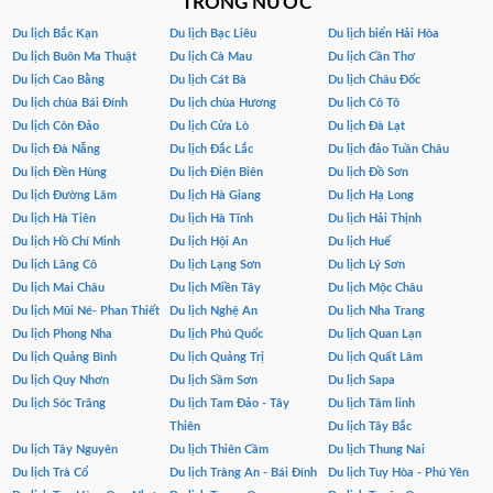
TRONG NƯỚC
Du lịch Bắc Kạn
Du lịch Bạc Liêu
Du lịch biển Hải Hòa
Du lịch Buôn Ma Thuật
Du lịch Cà Mau
Du lịch Cần Thơ
Du lịch Cao Bằng
Du lịch Cát Bà
Du lịch Châu Đốc
Du lịch chùa Bái Đính
Du lịch chùa Hương
Du lịch Cô Tô
Du lịch Côn Đảo
Du lịch Cửa Lò
Du lịch Đà Lạt
Du lịch Đà Nẵng
Du lịch Đắc Lắc
Du lịch đảo Tuần Châu
Du lịch Đền Hùng
Du lịch Điện Biên
Du lịch Đồ Sơn
Du lịch Đường Lâm
Du lịch Hà Giang
Du lịch Hạ Long
Du lịch Hà Tiên
Du lịch Hà Tĩnh
Du lịch Hải Thịnh
Du lịch Hồ Chí Minh
Du lịch Hội An
Du lịch Huế
Du lịch Lăng Cô
Du lịch Lạng Sơn
Du lịch Lý Sơn
Du lịch Mai Châu
Du lịch Miền Tây
Du lịch Mộc Châu
Du lịch Mũi Né- Phan Thiết
Du lịch Nghệ An
Du lịch Nha Trang
Du lịch Phong Nha
Du lịch Phú Quốc
Du lịch Quan Lạn
Du lịch Quảng Bình
Du lịch Quảng Trị
Du lịch Quất Lâm
Du lịch Quy Nhơn
Du lịch Sầm Sơn
Du lịch Sapa
Du lịch Sóc Trăng
Du lịch Tam Đảo - Tây
Du lịch Tâm linh
Thiên
Du lịch Tây Bắc
Du lịch Tây Nguyên
Du lịch Thiên Cầm
Du lịch Thung Nai
Du lịch Trà Cổ
Du lịch Tràng An - Bái Đính
Du lịch Tuy Hòa - Phú Yên