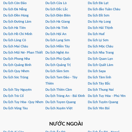
Du lịch Côn Đảo
Du lịch Cửa Lò
Du lịch Đà Lạt
Du lịch Đà Nẵng
Du lịch Đắc Lắc
Du lịch đảo Tuần Châu
Du lịch Đền Hùng
Du lịch Điện Biên
Du lịch Đồ Sơn
Du lịch Đường Lâm
Du lịch Hà Giang
Du lịch Hạ Long
Du lịch Hà Tiên
Du lịch Hà Tĩnh
Du lịch Hải Thịnh
Du lịch Hồ Chí Minh
Du lịch Hội An
Du lịch Huế
Du lịch Lăng Cô
Du lịch Lạng Sơn
Du lịch Lý Sơn
Du lịch Mai Châu
Du lịch Miền Tây
Du lịch Mộc Châu
Du lịch Mũi Né- Phan Thiết
Du lịch Nghệ An
Du lịch Nha Trang
Du lịch Phong Nha
Du lịch Phú Quốc
Du lịch Quan Lạn
Du lịch Quảng Bình
Du lịch Quảng Trị
Du lịch Quất Lâm
Du lịch Quy Nhơn
Du lịch Sầm Sơn
Du lịch Sapa
Du lịch Sóc Trăng
Du lịch Tam Đảo - Tây
Du lịch Tâm linh
Thiên
Du lịch Tây Bắc
Du lịch Tây Nguyên
Du lịch Thiên Cầm
Du lịch Thung Nai
Du lịch Trà Cổ
Du lịch Tràng An - Bái Đính
Du lịch Tuy Hòa - Phú Yên
Du lịch Tuy Hòa- Quy Nhơn
Du lịch Tuyen Quang
Du lịch Tuyên Quang
Du lịch Vũng Tàu
Du lịch Xuyên Việt
Du lịch Yên Bái
NƯỚC NGOÀI