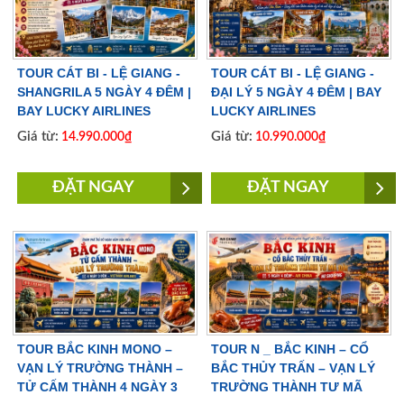
TOUR CÁT BI - LỆ GIANG -
TOUR CÁT BI - LỆ GIANG -
SHANGRILA 5 NGÀY 4 ĐÊM |
ĐẠI LÝ 5 NGÀY 4 ĐÊM | BAY
BAY LUCKY AIRLINES
LUCKY AIRLINES
Giá từ:
Giá từ:
14.990.000₫
10.990.000₫
ĐẶT NGAY
ĐẶT NGAY
TOUR BẮC KINH MONO –
TOUR N _ BẮC KINH – CỔ
VẠN LÝ TRƯỜNG THÀNH –
BẮC THỦY TRẤN – VẠN LÝ
TỬ CẤM THÀNH 4 NGÀY 3
TRƯỜNG THÀNH TƯ MÃ