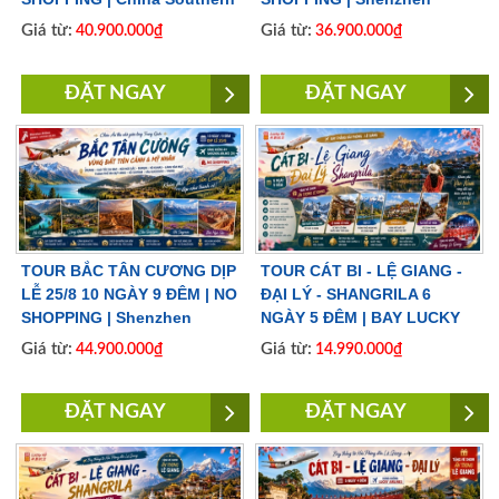
Airlines
Airlines
Giá từ:
Giá từ:
40.900.000₫
36.900.000₫
ĐẶT NGAY
ĐẶT NGAY
TOUR BẮC TÂN CƯƠNG DỊP
TOUR CÁT BI - LỆ GIANG -
LỄ 25/8 10 NGÀY 9 ĐÊM | NO
ĐẠI LÝ - SHANGRILA 6
SHOPPING | Shenzhen
NGÀY 5 ĐÊM | BAY LUCKY
Airlines
AIRLINES
Giá từ:
Giá từ:
44.900.000₫
14.990.000₫
ĐẶT NGAY
ĐẶT NGAY