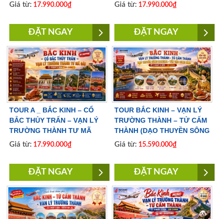
ĐÊM | BAY VIETNAM
ĐÀI 5 NGÀY 4 ĐÊM | NO
Giá từ:
Giá từ:
17.990.000₫
17.990.000₫
AIRLINES
SHOPPING |BAY AIR CHINA
ĐẶT NGAY
ĐẶT NGAY
TOUR A _ BẮC KINH – CỔ
TOUR BẮC KINH – VẠN LÝ
BẮC THỦY TRẤN – VẠN LÝ
TRƯỜNG THÀNH – TỬ CẤM
TRƯỜNG THÀNH TƯ MÃ
THÀNH (DẠO THUYỀN SÔNG
ĐÀI 5 NGÀY 4 ĐÊM | NO
LIANGMA – YẾN TIỆC CUNG
Giá từ:
Giá từ:
17.990.000₫
15.590.000₫
SHOPPING |BAY AIR CHINA
ĐÌNH) 5 NGÀY 4 ĐÊM | BAY
VIETJET AIR
ĐẶT NGAY
ĐẶT NGAY