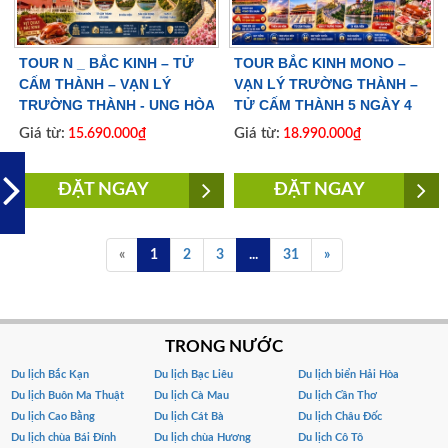
TOUR N _ BẮC KINH – TỬ
TOUR BẮC KINH MONO –
CẤM THÀNH – VẠN LÝ
VẠN LÝ TRƯỜNG THÀNH –
TRƯỜNG THÀNH - UNG HÒA
TỬ CẤM THÀNH 5 NGÀY 4
CUNG 5 NGÀY 4 ĐÊM | BAY
ĐÊM | NO SHOPPING | BAY
Giá từ:
Giá từ:
15.690.000₫
18.990.000₫
VIETJET AIR
AIR CHINA
ĐẶT NGAY
ĐẶT NGAY
«
1
2
3
...
31
»
TRONG NƯỚC
Du lịch Bắc Kạn
Du lịch Bạc Liêu
Du lịch biển Hải Hòa
Du lịch Buôn Ma Thuật
Du lịch Cà Mau
Du lịch Cần Thơ
Du lịch Cao Bằng
Du lịch Cát Bà
Du lịch Châu Đốc
Du lịch chùa Bái Đính
Du lịch chùa Hương
Du lịch Cô Tô