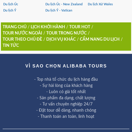
Du lịch Úc
Du lịch Úc - New Zealand
Du lịch Xứ Wales
Du lịch Ý
Du lịch Ý - Vatican
TRANG CHỦ
/
LỊCH KHỞI HÀNH
/
TOUR HOT
/
TOUR NƯỚC NGOÀI
/
TOUR TRONG NƯỚC
/
TOUR THEO CHỦ ĐỀ
/
DỊCH VỤ KHÁC
/
CẨM NANG DU LỊCH
/
TIN TỨC
VÌ SAO CHỌN ALIBABA TOURS
- Top nhà tổ chức du lịch hàng đầu
- Sự hài lòng của khách hàng
- Luôn có giá tốt nhất
- Sản phẩm đa dạng, chất lượng
- Tư vấn chuyên nghiệp 24/7
- Đặt tour dễ dàng, nhanh chóng
- Thanh toán an toàn, linh hoạt