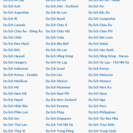
Du lịch Ai Cập
Du lịch Ấn Độ
Du lịch Ấn Độ - Nepal
Du lịch Anh
Du lịch Anh - Scotland
Du lịch Áo
Du lịch Argentina
Du lịch Ba Lan
Du lịch Bắc Âu
Du lịch Bỉ
Du lịch Brazil
Du lịch Campuchia
Du lịch Canada
Du lịch Châu Á
Du lịch Châu Âu
Du lịch Châu Âu - Đông Âu
Du lịch Châu Mỹ
Du lịch Châu Phi
Du lịch Chile
Du lịch Cuba
Du lịch Đài Loan
Du lịch Đan Mạch
Du lịch đảo Bali
Du lịch Dubai
Du lịch Đức
Du lịch Hà Lan
Du lịch Hàn Quốc
Du lịch Hawaii
Du lịch Hồng Kông
Du lịch Hồng Kông - Macao
Du lịch Hungary
Du lịch Hy Lạp
Du lịch Hy Lạp - Thổ Nhĩ Kỳ
Du lịch Indonesia
Du lịch Israel
Du lịch Kenya
Du lịch Kenya - Zambia
Du lịch Lào
Du lịch Malaysia
Du lịch Maldives
Du lịch Mexico
Du lịch Monaco
Du lịch Mỹ
Du lịch Myanmar
Du lịch Nam Âu
Du lịch Nam Mỹ
Du lịch Nam Phi
Du lịch Nauy
Du lịch Nepal
Du lịch New Zealand
Du lịch Nga
Du lịch Nhật Bản
Du lịch Panama
Du lịch Peru
Du lịch Phần Lan
Du lịch Pháp
Du lịch Philippines
Du lịch Séc
Du lịch Singapore
Du lịch Tây Ban Nha
Du lịch Thái Lan
Du lịch Thổ Nhĩ Kỳ
Du lịch Thụy Điển
Du lịch Thụy Sĩ
Du lịch Trung Đông
Du lịch Trung Quốc