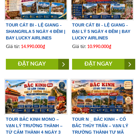
TOUR CÁT BI - LỆ GIANG -
TOUR CÁT BI - LỆ GIANG -
SHANGRILA 5 NGÀY 4 ĐÊM |
ĐẠI LÝ 5 NGÀY 4 ĐÊM | BAY
BAY LUCKY AIRLINES
LUCKY AIRLINES
Giá từ:
Giá từ:
14.990.000₫
10.990.000₫
ĐẶT NGAY
ĐẶT NGAY
TOUR BẮC KINH MONO –
TOUR N _ BẮC KINH – CỔ
VẠN LÝ TRƯỜNG THÀNH –
BẮC THỦY TRẤN – VẠN LÝ
TỬ CẤM THÀNH 4 NGÀY 3
TRƯỜNG THÀNH TƯ MÃ