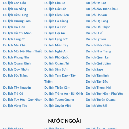
Du lịch Côn Đảo
Du lịch Cửa Lò
Du lịch Đà Lạt
Du lịch Đà Nẵng
Du lịch Đắc Lắc
Du lịch đảo Tuần Châu
Du lịch Đền Hùng
Du lịch Điện Biên
Du lịch Đồ Sơn
Du lịch Đường Lâm
Du lịch Hà Giang
Du lịch Hạ Long
Du lịch Hà Tiên
Du lịch Hà Tĩnh
Du lịch Hải Thịnh
Du lịch Hồ Chí Minh
Du lịch Hội An
Du lịch Huế
Du lịch Lăng Cô
Du lịch Lạng Sơn
Du lịch Lý Sơn
Du lịch Mai Châu
Du lịch Miền Tây
Du lịch Mộc Châu
Du lịch Mũi Né- Phan Thiết
Du lịch Nghệ An
Du lịch Nha Trang
Du lịch Phong Nha
Du lịch Phú Quốc
Du lịch Quan Lạn
Du lịch Quảng Bình
Du lịch Quảng Trị
Du lịch Quất Lâm
Du lịch Quy Nhơn
Du lịch Sầm Sơn
Du lịch Sapa
Du lịch Sóc Trăng
Du lịch Tam Đảo - Tây
Du lịch Tâm linh
Thiên
Du lịch Tây Bắc
Du lịch Tây Nguyên
Du lịch Thiên Cầm
Du lịch Thung Nai
Du lịch Trà Cổ
Du lịch Tràng An - Bái Đính
Du lịch Tuy Hòa - Phú Yên
Du lịch Tuy Hòa- Quy Nhơn
Du lịch Tuyen Quang
Du lịch Tuyên Quang
Du lịch Vũng Tàu
Du lịch Xuyên Việt
Du lịch Yên Bái
NƯỚC NGOÀI