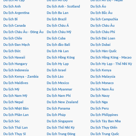
Du lịch Ai Cập
Du lịch Ấn Độ
Du lịch Ấn Độ - Nepal
Du lịch Anh
Du lịch Anh - Scotland
Du lịch Áo
Du lịch Argentina
Du lịch Ba Lan
Du lịch Bắc Âu
Du lịch Bỉ
Du lịch Brazil
Du lịch Campuchia
Du lịch Canada
Du lịch Châu Á
Du lịch Châu Âu
Du lịch Châu Âu - Đông Âu
Du lịch Châu Mỹ
Du lịch Châu Phi
Du lịch Chile
Du lịch Cuba
Du lịch Đài Loan
Du lịch Đan Mạch
Du lịch đảo Bali
Du lịch Dubai
Du lịch Đức
Du lịch Hà Lan
Du lịch Hàn Quốc
Du lịch Hawaii
Du lịch Hồng Kông
Du lịch Hồng Kông - Macao
Du lịch Hungary
Du lịch Hy Lạp
Du lịch Hy Lạp - Thổ Nhĩ Kỳ
Du lịch Indonesia
Du lịch Israel
Du lịch Kenya
Du lịch Kenya - Zambia
Du lịch Lào
Du lịch Malaysia
Du lịch Maldives
Du lịch Mexico
Du lịch Monaco
Du lịch Mỹ
Du lịch Myanmar
Du lịch Nam Âu
Du lịch Nam Mỹ
Du lịch Nam Phi
Du lịch Nauy
Du lịch Nepal
Du lịch New Zealand
Du lịch Nga
Du lịch Nhật Bản
Du lịch Panama
Du lịch Peru
Du lịch Phần Lan
Du lịch Pháp
Du lịch Philippines
Du lịch Séc
Du lịch Singapore
Du lịch Tây Ban Nha
Du lịch Thái Lan
Du lịch Thổ Nhĩ Kỳ
Du lịch Thụy Điển
Du lịch Thụy Sĩ
Du lịch Trung Đông
Du lịch Trung Quốc