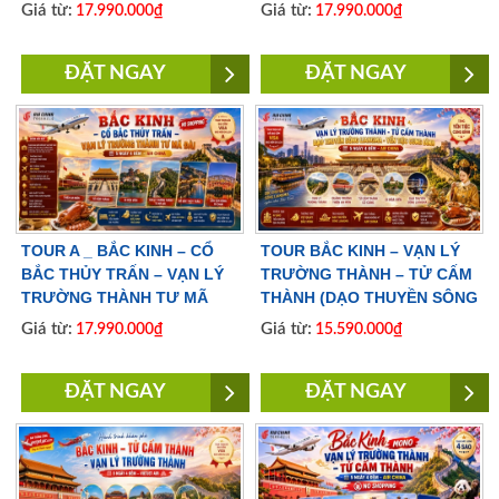
ĐÊM | BAY VIETNAM
ĐÀI 5 NGÀY 4 ĐÊM | NO
Giá từ:
Giá từ:
17.990.000₫
17.990.000₫
AIRLINES
SHOPPING |BAY AIR CHINA
ĐẶT NGAY
ĐẶT NGAY
TOUR A _ BẮC KINH – CỔ
TOUR BẮC KINH – VẠN LÝ
BẮC THỦY TRẤN – VẠN LÝ
TRƯỜNG THÀNH – TỬ CẤM
TRƯỜNG THÀNH TƯ MÃ
THÀNH (DẠO THUYỀN SÔNG
ĐÀI 5 NGÀY 4 ĐÊM | NO
LIANGMA – YẾN TIỆC CUNG
Giá từ:
Giá từ:
17.990.000₫
15.590.000₫
SHOPPING |BAY AIR CHINA
ĐÌNH) 5 NGÀY 4 ĐÊM | BAY
VIETJET AIR
ĐẶT NGAY
ĐẶT NGAY