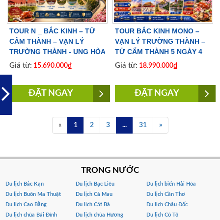
TOUR N _ BẮC KINH – TỬ
TOUR BẮC KINH MONO –
CẤM THÀNH – VẠN LÝ
VẠN LÝ TRƯỜNG THÀNH –
TRƯỜNG THÀNH - UNG HÒA
TỬ CẤM THÀNH 5 NGÀY 4
CUNG 5 NGÀY 4 ĐÊM | BAY
ĐÊM | NO SHOPPING | BAY
Giá từ:
Giá từ:
15.690.000₫
18.990.000₫
VIETJET AIR
AIR CHINA
ĐẶT NGAY
ĐẶT NGAY
«
1
2
3
...
31
»
TRONG NƯỚC
Du lịch Bắc Kạn
Du lịch Bạc Liêu
Du lịch biển Hải Hòa
Du lịch Buôn Ma Thuật
Du lịch Cà Mau
Du lịch Cần Thơ
Du lịch Cao Bằng
Du lịch Cát Bà
Du lịch Châu Đốc
Du lịch chùa Bái Đính
Du lịch chùa Hương
Du lịch Cô Tô