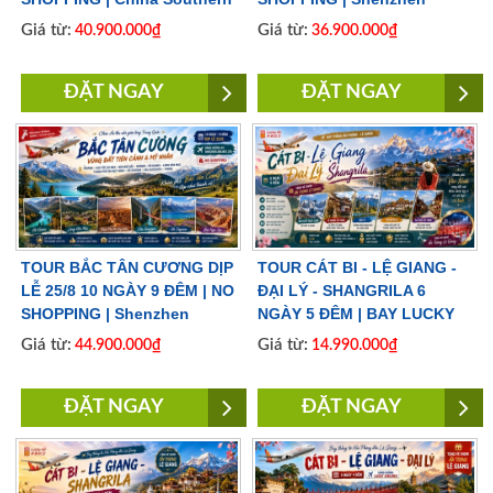
Airlines
Airlines
Giá từ:
Giá từ:
40.900.000₫
36.900.000₫
ĐẶT NGAY
ĐẶT NGAY
TOUR BẮC TÂN CƯƠNG DỊP
TOUR CÁT BI - LỆ GIANG -
LỄ 25/8 10 NGÀY 9 ĐÊM | NO
ĐẠI LÝ - SHANGRILA 6
SHOPPING | Shenzhen
NGÀY 5 ĐÊM | BAY LUCKY
Airlines
AIRLINES
Giá từ:
Giá từ:
44.900.000₫
14.990.000₫
ĐẶT NGAY
ĐẶT NGAY