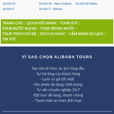
Du lịch Úc
Du lịch Úc - New Zealand
Du lịch Xứ Wales
Du lịch Ý
Du lịch Ý - Vatican
TRANG CHỦ
/
LỊCH KHỞI HÀNH
/
TOUR HOT
/
TOUR NƯỚC NGOÀI
/
TOUR TRONG NƯỚC
/
TOUR THEO CHỦ ĐỀ
/
DỊCH VỤ KHÁC
/
CẨM NANG DU LỊCH
/
TIN TỨC
VÌ SAO CHỌN ALIBABA TOURS
- Top nhà tổ chức du lịch hàng đầu
- Sự hài lòng của khách hàng
- Luôn có giá tốt nhất
- Sản phẩm đa dạng, chất lượng
- Tư vấn chuyên nghiệp 24/7
- Đặt tour dễ dàng, nhanh chóng
- Thanh toán an toàn, linh hoạt