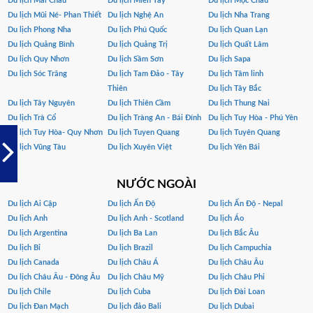
Du lịch Mai Châu
Du lịch Miền Tây
Du lịch Mộc Châu
Du lịch Mũi Né- Phan Thiết
Du lịch Nghệ An
Du lịch Nha Trang
Du lịch Phong Nha
Du lịch Phú Quốc
Du lịch Quan Lạn
Du lịch Quảng Bình
Du lịch Quảng Trị
Du lịch Quất Lâm
Du lịch Quy Nhơn
Du lịch Sầm Sơn
Du lịch Sapa
Du lịch Sóc Trăng
Du lịch Tam Đảo - Tây
Du lịch Tâm linh
Thiên
Du lịch Tây Bắc
Du lịch Tây Nguyên
Du lịch Thiên Cầm
Du lịch Thung Nai
Du lịch Trà Cổ
Du lịch Tràng An - Bái Đính
Du lịch Tuy Hòa - Phú Yên
Du lịch Tuy Hòa- Quy Nhơn
Du lịch Tuyen Quang
Du lịch Tuyên Quang
Du lịch Vũng Tàu
Du lịch Xuyên Việt
Du lịch Yên Bái
NƯỚC NGOÀI
Du lịch Ai Cập
Du lịch Ấn Độ
Du lịch Ấn Độ - Nepal
Du lịch Anh
Du lịch Anh - Scotland
Du lịch Áo
Du lịch Argentina
Du lịch Ba Lan
Du lịch Bắc Âu
Du lịch Bỉ
Du lịch Brazil
Du lịch Campuchia
Du lịch Canada
Du lịch Châu Á
Du lịch Châu Âu
Du lịch Châu Âu - Đông Âu
Du lịch Châu Mỹ
Du lịch Châu Phi
Du lịch Chile
Du lịch Cuba
Du lịch Đài Loan
Du lịch Đan Mạch
Du lịch đảo Bali
Du lịch Dubai