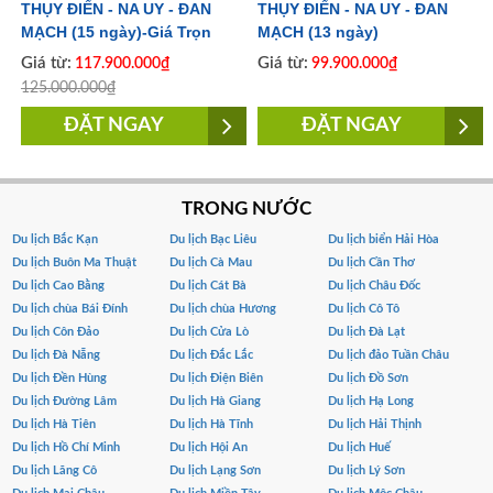
THỤY ĐIỂN - NA UY - ĐAN
THỤY ĐIỂN - NA UY - ĐAN
MẠCH (15 ngày)-Giá Trọn
MẠCH (13 ngày)
Gói 117.900K
Giá từ:
Giá từ:
117.900.000₫
99.900.000₫
125.000.000₫
ĐẶT NGAY
ĐẶT NGAY
TRONG NƯỚC
Du lịch Bắc Kạn
Du lịch Bạc Liêu
Du lịch biển Hải Hòa
Du lịch Buôn Ma Thuật
Du lịch Cà Mau
Du lịch Cần Thơ
Du lịch Cao Bằng
Du lịch Cát Bà
Du lịch Châu Đốc
Du lịch chùa Bái Đính
Du lịch chùa Hương
Du lịch Cô Tô
Du lịch Côn Đảo
Du lịch Cửa Lò
Du lịch Đà Lạt
Du lịch Đà Nẵng
Du lịch Đắc Lắc
Du lịch đảo Tuần Châu
Du lịch Đền Hùng
Du lịch Điện Biên
Du lịch Đồ Sơn
Du lịch Đường Lâm
Du lịch Hà Giang
Du lịch Hạ Long
Du lịch Hà Tiên
Du lịch Hà Tĩnh
Du lịch Hải Thịnh
Du lịch Hồ Chí Minh
Du lịch Hội An
Du lịch Huế
Du lịch Lăng Cô
Du lịch Lạng Sơn
Du lịch Lý Sơn