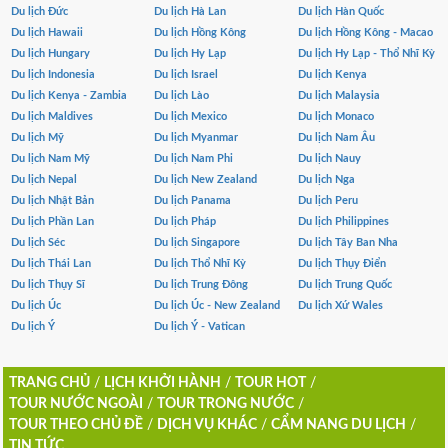
Du lịch Đức
Du lịch Hà Lan
Du lịch Hàn Quốc
Du lịch Hawaii
Du lịch Hồng Kông
Du lịch Hồng Kông - Macao
Du lịch Hungary
Du lịch Hy Lạp
Du lịch Hy Lạp - Thổ Nhĩ Kỳ
Du lịch Indonesia
Du lịch Israel
Du lịch Kenya
Du lịch Kenya - Zambia
Du lịch Lào
Du lịch Malaysia
Du lịch Maldives
Du lịch Mexico
Du lịch Monaco
Du lịch Mỹ
Du lịch Myanmar
Du lịch Nam Âu
Du lịch Nam Mỹ
Du lịch Nam Phi
Du lịch Nauy
Du lịch Nepal
Du lịch New Zealand
Du lịch Nga
Du lịch Nhật Bản
Du lịch Panama
Du lịch Peru
Du lịch Phần Lan
Du lịch Pháp
Du lịch Philippines
Du lịch Séc
Du lịch Singapore
Du lịch Tây Ban Nha
Du lịch Thái Lan
Du lịch Thổ Nhĩ Kỳ
Du lịch Thụy Điển
Du lịch Thụy Sĩ
Du lịch Trung Đông
Du lịch Trung Quốc
Du lịch Úc
Du lịch Úc - New Zealand
Du lịch Xứ Wales
Du lịch Ý
Du lịch Ý - Vatican
TRANG CHỦ
/
LỊCH KHỞI HÀNH
/
TOUR HOT
/
TOUR NƯỚC NGOÀI
/
TOUR TRONG NƯỚC
/
TOUR THEO CHỦ ĐỀ
/
DỊCH VỤ KHÁC
/
CẨM NANG DU LỊCH
/
TIN TỨC