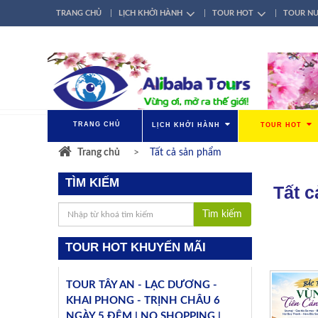
TRANG CHỦ
LỊCH KHỞI HÀNH
TOUR HOT
TOUR N
TÀI KHOẢN
ĐĂNG NHẬP / ĐĂNG KÝ
GIỚI THIỆU
LIÊN HỆ
TRANG CHỦ
LỊCH KHỞI HÀNH
TOUR HOT
Trang chủ
Tất cả sản phẩm
TÌM KIẾM
Tất 
Tìm kiếm
TOUR HOT KHUYẾN MÃI
TOUR TÂY AN - LẠC DƯƠNG -
KHAI PHONG - TRỊNH CHÂU 6
NGÀY 5 ĐÊM | NO SHOPPING |