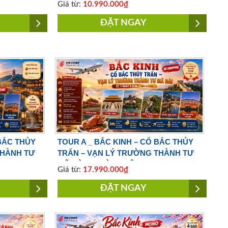
Giá từ:
10.990.000₫
ĐẶT NGAY
 BẮC THỦY
TOUR A _ BẮC KINH – CỔ BẮC THỦY
THÀNH TƯ
TRẤN – VẠN LÝ TRƯỜNG THÀNH TƯ
MÃ ĐÀI 5 NGÀY 4 ĐÊM | NO
Giá từ:
17.990.000₫
A
SHOPPING |BAY AIR CHINA
ĐẶT NGAY