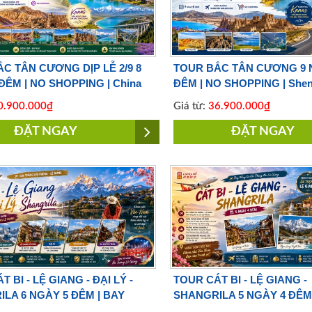
C TÂN CƯƠNG DỊP LỄ 2/9 8
TOUR BẮC TÂN CƯƠNG 9 
ĐÊM | NO SHOPPING | China
ĐÊM | NO SHOPPING | She
 Airlines
Airlines
.900.000₫
Giá từ:
36.900.000₫
ĐẶT NGAY
ĐẶT NGAY
 BI - LỆ GIANG - ĐẠI LÝ -
TOUR CÁT BI - LỆ GIANG -
LA 6 NGÀY 5 ĐÊM | BAY
SHANGRILA 5 NGÀY 4 ĐÊM 
IRLINES
LUCKY AIRLINES