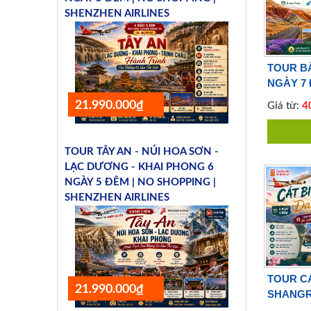
SHENZHEN AIRLINES
TOUR BẮ
NGÀY 7 
Southern
21.990.000₫
Giá từ:
40
TOUR TÂY AN - NÚI HOA SƠN -
LẠC DƯƠNG - KHAI PHONG 6
NGÀY 5 ĐÊM | NO SHOPPING |
SHENZHEN AIRLINES
TOUR CÁT
21.990.000₫
SHANGRI
LUCKY A