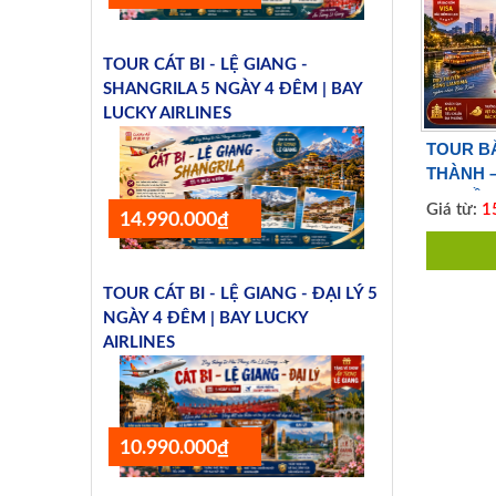
TOUR CÁT BI - LỆ GIANG -
SHANGRILA 5 NGÀY 4 ĐÊM | BAY
LUCKY AIRLINES
TOUR B
THÀNH 
THUYỀN 
Giá từ:
15
14.990.000₫
CUNG ĐÌ
VIETJET
TOUR CÁT BI - LỆ GIANG - ĐẠI LÝ 5
NGÀY 4 ĐÊM | BAY LUCKY
AIRLINES
10.990.000₫