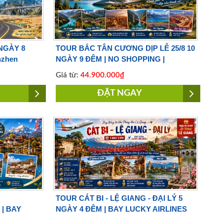
NGÀY 8
TOUR BẮC TÂN CƯƠNG DỊP LỄ 25/8 10
nzhen
NGÀY 9 ĐÊM | NO SHOPPING |
Shenzhen Airlines
Giá từ:
44.900.000₫
ĐẶT NGAY
TOUR CÁT BI - LỆ GIANG - ĐẠI LÝ 5
| BAY
NGÀY 4 ĐÊM | BAY LUCKY AIRLINES