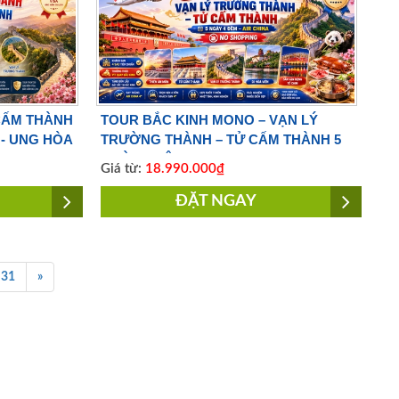
 CẤM THÀNH
TOUR BẮC KINH MONO – VẠN LÝ
- UNG HÒA
TRƯỜNG THÀNH – TỬ CẤM THÀNH 5
 VIETJET
NGÀY 4 ĐÊM | NO SHOPPING | BAY
Giá từ:
18.990.000₫
AIR CHINA
ĐẶT NGAY
31
»