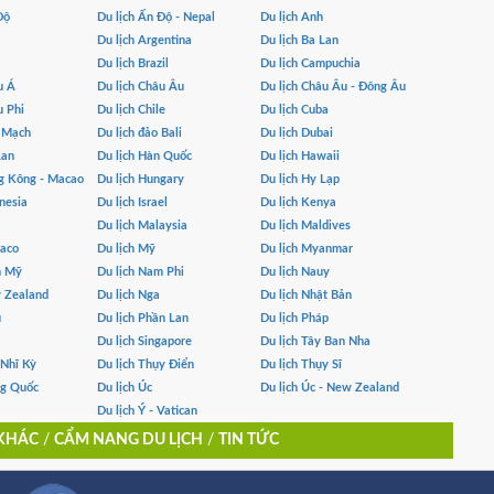
Độ
Du lịch Ấn Độ - Nepal
Du lịch Anh
Du lịch Argentina
Du lịch Ba Lan
Du lịch Brazil
Du lịch Campuchia
u Á
Du lịch Châu Âu
Du lịch Châu Âu - Đông Âu
u Phi
Du lịch Chile
Du lịch Cuba
n Mạch
Du lịch đảo Bali
Du lịch Dubai
Lan
Du lịch Hàn Quốc
Du lịch Hawaii
g Kông - Macao
Du lịch Hungary
Du lịch Hy Lạp
nesia
Du lịch Israel
Du lịch Kenya
Du lịch Malaysia
Du lịch Maldives
naco
Du lịch Mỹ
Du lịch Myanmar
m Mỹ
Du lịch Nam Phi
Du lịch Nauy
w Zealand
Du lịch Nga
Du lịch Nhật Bản
u
Du lịch Phần Lan
Du lịch Pháp
Du lịch Singapore
Du lịch Tây Ban Nha
 Nhĩ Kỳ
Du lịch Thụy Điển
Du lịch Thụy Sĩ
ng Quốc
Du lịch Úc
Du lịch Úc - New Zealand
Du lịch Ý - Vatican
 KHÁC
/
CẨM NANG DU LỊCH
/
TIN TỨC