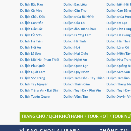
Du lịch Bắc Kạn
Du lịch Bạc Liêu
Du lịch biển Hải
Du lịch Cà Mau
Du lịch Cần Thơ
Du lịch Cao Bằng
Du lịch Châu Đốc
Du lịch chùa Bái Đính
Du lịch chùa Hư
Du lịch Côn Đảo
Du lịch Cửa Lò
Du lịch Đà Lạt
Du lịch Đắc Lắc
Du lịch đảo Tuần Châu
Du lịch Đền Hùn
Du lịch Đồ Sơn
Du lịch Đường Lâm
Du lịch Hà Giang
Du lịch Hà Tiên
Du lịch Hà Tĩnh
Du lịch Hải Thịn
Du lịch Hội An
Du lịch Huế
Du lịch Lăng Cô
Du lịch Lý Sơn
Du lịch Mai Châu
Du lịch Miền Tây
Du lịch Mũi Né- Phan Thiết
Du lịch Nghệ An
Du lịch Nha Tran
Du lịch Phú Quốc
Du lịch Quan Lạn
Du lịch Quảng B
Du lịch Quất Lâm
Du lịch Quy Nhơn
Du lịch Sầm Sơn
Du lịch Sóc Trăng
Du lịch Tam Đảo - Tây Thiên
Du lịch Tâm linh
Du lịch Tây Nguyên
Du lịch Thiên Cầm
Du lịch Thung Na
Du lịch Tràng An - Bái Đính
Du lịch Tuy Hòa - Phú Yên
Du lịch Tuy Hòa
Du lịch Tuyên Quang
Du lịch Vũng Tàu
Du lịch Xuyên Vi
TRANG CHỦ
/
LỊCH KHỞI HÀNH
/
TOUR HOT
/
TOUR NƯ
VÌ SAO CHỌN ALIBABA
THÔNG TIN