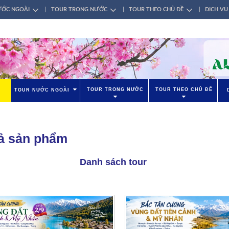
ƯỚC NGOÀI
TOUR TRONG NƯỚC
TOUR THEO CHỦ ĐỀ
DỊCH VỤ
TOUR TRONG NƯỚC
TOUR THEO CHỦ ĐỀ
TOUR NƯỚC NGOÀI
cả sản phẩm
Danh sách tour