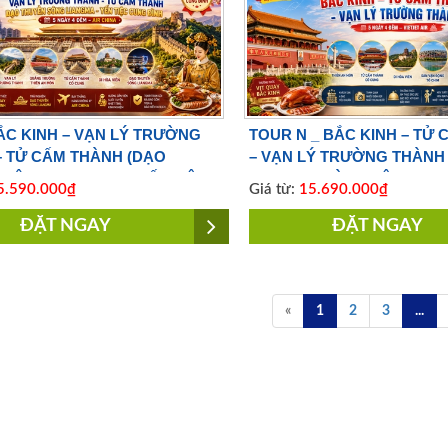
ẮC KINH – VẠN LÝ TRƯỜNG
TOUR N _ BẮC KINH – TỬ
– TỬ CẤM THÀNH (DẠO
– VẠN LÝ TRƯỜNG THÀNH 
SÔNG LIANGMA – YẾN TIỆC
CUNG 5 NGÀY 4 ĐÊM | BAY
.590.000₫
Giá từ:
15.690.000₫
NH) 5 NGÀY 4 ĐÊM | BAY
AIR
 AIR
ĐẶT NGAY
ĐẶT NGAY
«
1
2
3
...