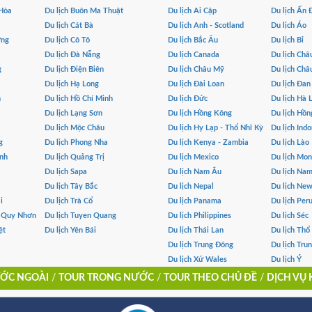
 Hòa
Du lịch Buôn Ma Thuật
Du lịch Ai Cập
Du lịch Ấn 
Du lịch Cát Bà
Du lịch Anh - Scotland
Du lịch Áo
ơng
Du lịch Cô Tô
Du lịch Bắc Âu
Du lịch Bỉ
Du lịch Đà Nẵng
Du lịch Canada
Du lịch Châ
g
Du lịch Điện Biên
Du lịch Châu Mỹ
Du lịch Châ
Du lịch Hạ Long
Du lịch Đài Loan
Du lịch Đa
h
Du lịch Hồ Chí Minh
Du lịch Đức
Du lịch Hà 
Du lịch Lạng Sơn
Du lịch Hồng Kông
Du lịch Hồn
Du lịch Mộc Châu
Du lịch Hy Lạp - Thổ Nhĩ Kỳ
Du lịch Indo
g
Du lịch Phong Nha
Du lịch Kenya - Zambia
Du lịch Lào
ình
Du lịch Quảng Trị
Du lịch Mexico
Du lịch Mo
Du lịch Sapa
Du lịch Nam Âu
Du lịch Na
Du lịch Tây Bắc
Du lịch Nepal
Du lịch Ne
i
Du lịch Trà Cổ
Du lịch Panama
Du lịch Per
- Quy Nhơn
Du lịch Tuyen Quang
Du lịch Philippines
Du lịch Séc
ệt
Du lịch Yên Bái
Du lịch Thái Lan
Du lịch Thổ
Du lịch Trung Đông
Du lịch Tru
Du lịch Xứ Wales
Du lịch Ý
ỚC NGOÀI
/
TOUR TRONG NƯỚC
/
TOUR THEO CHỦ ĐỀ
/
DỊCH VỤ