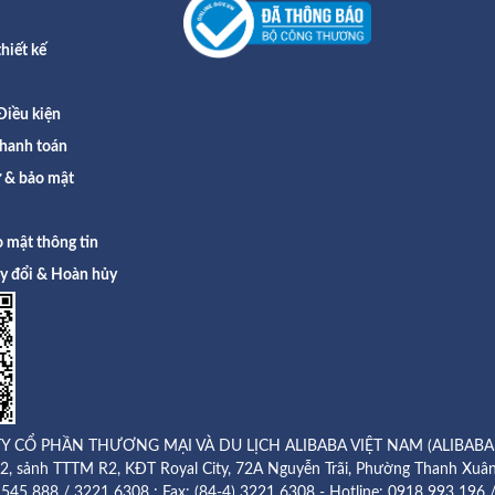
hiết kế
Điều kiện
hanh toán
ư & bảo mật
 mật thông tin
ay đổi & Hoàn hủy
Y CỔ PHẦN THƯƠNG MẠI VÀ DU LỊCH ALIBABA VIỆT NAM (ALIBABA
g 2, sảnh TTTM R2, KĐT Royal City, 72A Nguyễn Trãi, Phường Thanh Xuân
8 545 888 / 3221 6308 ; Fax: (84-4) 3221 6308 - Hotline:
0918 993 196 /