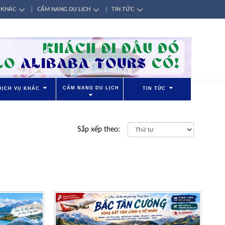
 KHÁC
CẨM NANG DU LỊCH
TIN TỨC
CẨM NANG DU LỊCH
DỊCH VỤ KHÁC
TIN TỨC
Sắp xếp theo: