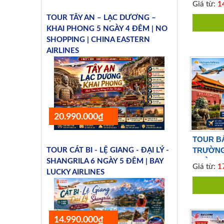
Giá từ:
14
TOUR TÂY AN – LẠC DƯƠNG –
KHAI PHONG 5 NGÀY 4 ĐÊM | NO
SHOPPING | CHINA EASTERN
AIRLINES
20.990.000₫
TOUR BẮ
TRƯỜNG
TOUR CÁT BI - LỆ GIANG - ĐẠI LÝ -
NGÀY 3 
SHANGRILA 6 NGÀY 5 ĐÊM | BAY
Giá từ:
17
LUCKY AIRLINES
14.990.000₫