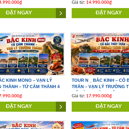
.990.000₫
Giá từ:
14.990.000₫
ĐẶT NGAY
ĐẶT NGAY
C KINH MONO – VẠN LÝ
TOUR N _ BẮC KINH – CỔ
 THÀNH – TỬ CẤM THÀNH 4
TRẤN – VẠN LÝ TRƯỜNG 
ĐÊM | BAY VIETNAM AIRLINES
MÃ ĐÀI 5 NGÀY 4 ĐÊM | NO
.990.000₫
Giá từ:
17.990.000₫
SHOPPING |BAY AIR CHIN
ĐẶT NGAY
ĐẶT NGAY