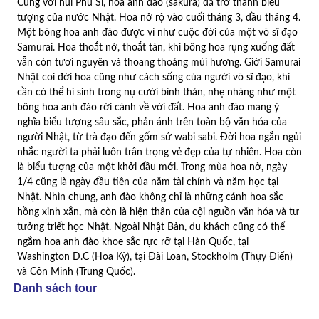
Cùng với núi Phú Sĩ, hoa anh đào (sakura) đã trở thành biểu
tượng của nước Nhật. Hoa nở rộ vào cuối tháng 3, đầu tháng 4.
Một bông hoa anh đào được ví như cuộc đời của một võ sĩ đạo
Samurai. Hoa thoắt nở, thoắt tàn, khi bông hoa rụng xuống đất
vẫn còn tươi nguyên và thoang thoảng mùi hương. Giới Samurai
Nhật coi đời hoa cũng như cách sống của người võ sĩ đạo, khi
cần có thể hi sinh trong nụ cười bình thản, nhẹ nhàng như một
bông hoa anh đào rời cành về với đất. Hoa anh đào mang ý
nghĩa biểu tượng sâu sắc, phản ánh trên toàn bộ văn hóa của
người Nhật, từ trà đạo đến gốm sứ wabi sabi. Đời hoa ngắn ngủi
nhắc người ta phải luôn trân trọng vẻ đẹp của tự nhiên. Hoa còn
là biểu tượng của một khởi đầu mới. Trong mùa hoa nở, ngày
1/4 cũng là ngày đầu tiên của năm tài chính và năm học tại
Nhật. Nhìn chung, anh đào không chỉ là những cánh hoa sắc
hồng xinh xắn, mà còn là hiện thân của cội nguồn văn hóa và tư
tưởng triết học Nhật. Ngoài Nhật Bản, du khách cũng có thể
ngắm hoa anh đào khoe sắc rực rỡ tại Hàn Quốc, tại
Washington D.C (Hoa Kỳ), tại Đài Loan, Stockholm (Thụy Điển)
và Côn Minh (Trung Quốc).
Danh sách tour