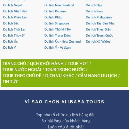
Du lịch Nepal
Du lịch New Zealand
Du lịch Nga
Du lịch Nhật Bản
Du lịch Panama
Du lịch Peru
Du lịch Phần Lan
Du lịch Pháp
Du lịch Philippines
Du lịch Séc
Du lịch Singapore
Du lịch Tây Ban Nha
Du lịch Thái Lan
Du lịch Thổ Nhĩ Kỳ
Du lịch Thụy Điển
Du lịch Thụy Sĩ
Du lịch Trung Đông
Du lịch Trung Quốc
Du lịch Úc
Du lịch Úc - New Zealand
Du lịch Xứ Wales
Du lịch Ý
Du lịch Ý - Vatican
TRANG CHỦ
/
LỊCH KHỞI HÀNH
/
TOUR HOT
/
TOUR NƯỚC NGOÀI
/
TOUR TRONG NƯỚC
/
TOUR THEO CHỦ ĐỀ
/
DỊCH VỤ KHÁC
/
CẨM NANG DU LỊCH
/
TIN TỨC
VÌ SAO CHỌN ALIBABA TOURS
- Top nhà tổ chức du lịch hàng đầu
- Sự hài lòng của khách hàng
- Luôn có giá tốt nhất