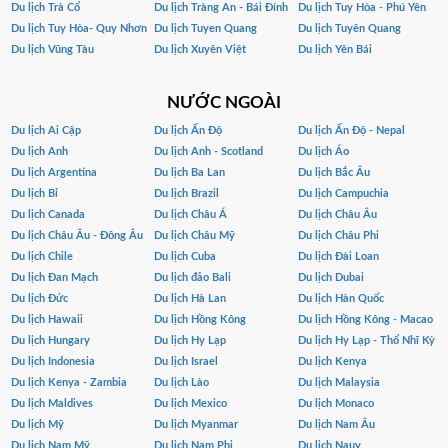
Du lịch Trà Cổ
Du lịch Tràng An - Bái Đính
Du lịch Tuy Hòa - Phú Yên
Du lịch Tuy Hòa- Quy Nhơn
Du lịch Tuyen Quang
Du lịch Tuyên Quang
Du lịch Vũng Tàu
Du lịch Xuyên Việt
Du lịch Yên Bái
NƯỚC NGOÀI
Du lịch Ai Cập
Du lịch Ấn Độ
Du lịch Ấn Độ - Nepal
Du lịch Anh
Du lịch Anh - Scotland
Du lịch Áo
Du lịch Argentina
Du lịch Ba Lan
Du lịch Bắc Âu
Du lịch Bỉ
Du lịch Brazil
Du lịch Campuchia
Du lịch Canada
Du lịch Châu Á
Du lịch Châu Âu
Du lịch Châu Âu - Đông Âu
Du lịch Châu Mỹ
Du lịch Châu Phi
Du lịch Chile
Du lịch Cuba
Du lịch Đài Loan
Du lịch Đan Mạch
Du lịch đảo Bali
Du lịch Dubai
Du lịch Đức
Du lịch Hà Lan
Du lịch Hàn Quốc
Du lịch Hawaii
Du lịch Hồng Kông
Du lịch Hồng Kông - Macao
Du lịch Hungary
Du lịch Hy Lạp
Du lịch Hy Lạp - Thổ Nhĩ Kỳ
Du lịch Indonesia
Du lịch Israel
Du lịch Kenya
Du lịch Kenya - Zambia
Du lịch Lào
Du lịch Malaysia
Du lịch Maldives
Du lịch Mexico
Du lịch Monaco
Du lịch Mỹ
Du lịch Myanmar
Du lịch Nam Âu
Du lịch Nam Mỹ
Du lịch Nam Phi
Du lịch Nauy