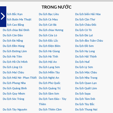
TRONG NƯỚC
Du lịch Bắc Kạn
Du lịch Bạc Liêu
Du lịch biển Hải Hòa
Du lịch Buôn Ma Thuật
Du lịch Cà Mau
Du lịch Cần Thơ
Du lịch Cao Bằng
Du lịch Cát Bà
Du lịch Châu Đốc
Du lịch chùa Bái Đính
Du lịch chùa Hương
Du lịch Cô Tô
Du lịch Côn Đảo
Du lịch Cửa Lò
Du lịch Đà Lạt
Du lịch Đà Nẵng
Du lịch Đắc Lắc
Du lịch đảo Tuần Châu
Du lịch Đền Hùng
Du lịch Điện Biên
Du lịch Đồ Sơn
Du lịch Đường Lâm
Du lịch Hà Giang
Du lịch Hạ Long
Du lịch Hà Tiên
Du lịch Hà Tĩnh
Du lịch Hải Thịnh
Du lịch Hồ Chí Minh
Du lịch Hội An
Du lịch Huế
Du lịch Lăng Cô
Du lịch Lạng Sơn
Du lịch Lý Sơn
Du lịch Mai Châu
Du lịch Miền Tây
Du lịch Mộc Châu
Du lịch Mũi Né- Phan Thiết
Du lịch Nghệ An
Du lịch Nha Trang
Du lịch Phong Nha
Du lịch Phú Quốc
Du lịch Quan Lạn
Du lịch Quảng Bình
Du lịch Quảng Trị
Du lịch Quất Lâm
Du lịch Quy Nhơn
Du lịch Sầm Sơn
Du lịch Sapa
Du lịch Sóc Trăng
Du lịch Tam Đảo - Tây
Du lịch Tâm linh
Thiên
Du lịch Tây Bắc
Du lịch Tây Nguyên
Du lịch Thiên Cầm
Du lịch Thung Nai