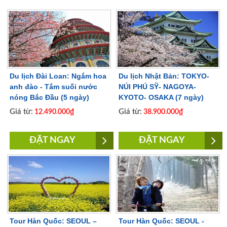
Du lịch Đài Loan: Ngắm hoa
Du lịch Nhật Bản: TOKYO-
anh đào - Tắm suối nước
NÚI PHÚ SỸ- NAGOYA-
nóng Bắc Đầu (5 ngày)
KYOTO- OSAKA (7 ngày)
Giá từ:
Giá từ:
12.490.000₫
38.900.000₫
ĐẶT NGAY
ĐẶT NGAY
Tour Hàn Quốc: SEOUL –
Tour Hàn Quốc: SEOUL -