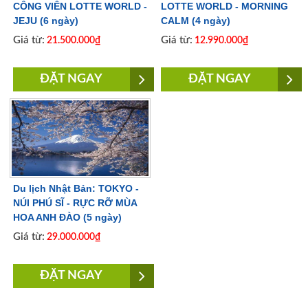
CÔNG VIÊN LOTTE WORLD -
LOTTE WORLD - MORNING
JEJU (6 ngày)
CALM (4 ngày)
Giá từ:
Giá từ:
21.500.000₫
12.990.000₫
ĐẶT NGAY
ĐẶT NGAY
Du lịch Nhật Bản: TOKYO -
NÚI PHÚ SĨ - RỰC RỠ MÙA
HOA ANH ĐÀO (5 ngày)
Giá từ:
29.000.000₫
ĐẶT NGAY