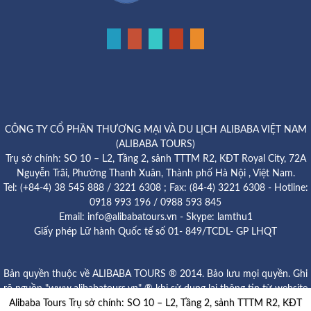
CÔNG TY CỔ PHẦN THƯƠNG MẠI VÀ DU LỊCH ALIBABA VIỆT NAM
(ALIBABA TOURS)
Trụ sở chính: SO 10 – L2, Tầng 2, sảnh TTTM R2, KĐT Royal City, 72A
Nguyễn Trãi, Phường Thanh Xuân, Thành phố Hà Nội , Việt Nam.
Tel: (+84-4) 38 545 888 / 3221 6308 ; Fax: (84-4) 3221 6308 - Hotline:
0918 993 196 / 0988 593 845
Email: info@alibabatours.vn - Skype: lamthu1
Giấy phép Lữ hành Quốc tế số 01- 849/TCDL- GP LHQT
Bản quyền thuộc về ALIBABA TOURS ® 2014. Bảo lưu mọi quyền. Ghi
rõ nguồn "www.alibabatours.vn" ® khi sử dụng lại thông tin từ website
Alibaba Tours Trụ sở chính: SO 10 – L2, Tầng 2, sảnh TTTM R2, KĐT
này.