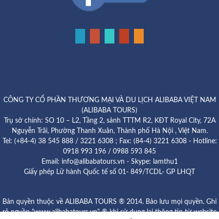
CÔNG TY CỔ PHẦN THƯƠNG MẠI VÀ DU LỊCH ALIBABA VIỆT NAM
(ALIBABA TOURS)
Trụ sở chính: SO 10 – L2, Tầng 2, sảnh TTTM R2, KĐT Royal City, 72A
Nguyễn Trãi, Phường Thanh Xuân, Thành phố Hà Nội , Việt Nam.
Tel: (+84-4) 38 545 888 / 3221 6308 ; Fax: (84-4) 3221 6308 - Hotline:
0918 993 196 / 0988 593 845
Email: info@alibabatours.vn - Skype: lamthu1
Giấy phép Lữ hành Quốc tế số 01- 849/TCDL- GP LHQT
Bản quyền thuộc về ALIBABA TOURS ® 2014. Bảo lưu mọi quyền. Ghi
rõ nguồn "www.alibabatours.vn" ® khi sử dụng lại thông tin từ website