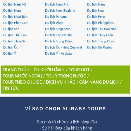
Du lịch Nam Mỹ
Du lịch Nam Phi
Du lịch Nauy
Du lịch Nepal
Du lịch New Zealand
Du lịch Nga
Du lịch Nhật Bản
Du lịch Panama
Du lịch Peru
Du lịch Phần Lan
Du lịch Pháp
Du lịch Philippines
Du lịch Séc
Du lịch Singapore
Du lịch Tây Ban Nha
Du lịch Thái Lan
Du lịch Thổ Nhĩ Kỳ
Du lịch Thụy Điển
Du lịch Thụy Sĩ
Du lịch Trung Đông
Du lịch Trung Quốc
Du lịch Úc
Du lịch Úc - New Zealand
Du lịch Xứ Wales
Du lịch Ý
Du lịch Ý - Vatican
TRANG CHỦ
/
LỊCH KHỞI HÀNH
/
TOUR HOT
/
TOUR NƯỚC NGOÀI
/
TOUR TRONG NƯỚC
/
TOUR THEO CHỦ ĐỀ
/
DỊCH VỤ KHÁC
/
CẨM NANG DU LỊCH
/
TIN TỨC
VÌ SAO CHỌN ALIBABA TOURS
- Top nhà tổ chức du lịch hàng đầu
- Sự hài lòng của khách hàng