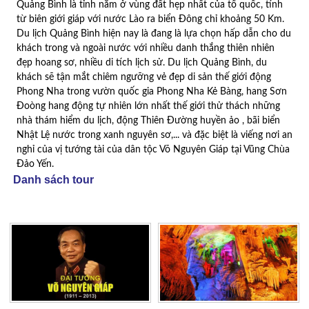
Quảng Bình là tỉnh nằm ở vùng đất hẹp nhất của tổ quốc, tính
từ biên giới giáp với nước Lào ra biển Đông chỉ khoảng 50 Km.
Du lịch Quảng Bình hiện nay là đang là lựa chọn hấp dẫn cho du
khách trong và ngoài nước với nhiều danh thắng thiên nhiên
đẹp hoang sơ, nhiều di tích lịch sử. Du lịch Quảng Bình, du
khách sẽ tận mắt chiêm ngưỡng vẻ đẹp di sản thế giới động
Phong Nha trong vườn quốc gia Phong Nha Kẻ Bàng, hang Sơn
Đoòng hang động tự nhiên lớn nhất thế giới thử thách những
nhà thám hiểm du lịch, động Thiên Đường huyền ảo , bãi biển
Nhật Lệ nước trong xanh nguyên sơ,... và đặc biệt là viếng nơi an
nghỉ của vị tướng tài của dân tộc Võ Nguyên Giáp tại Vũng Chùa
Đảo Yến.
Danh sách tour