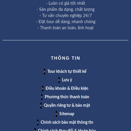
- Luôn có giá tốt nhất
- Sản phẩm đa dạng, chất lượng
- Tư vấn chuyên nghiệp 24/7
- Đặt tour dễ dàng, nhanh chóng
- Thanh toán an toàn, linh hoạt
THÔNG TIN
Tour khách tự thiết kế
Lưu ý
Điều khoản & Điều kiện
Phương thức thanh toán
Quyền riêng tư & bảo mật
Sitemap
Chính sách bảo mật thông tin
Chính sách thay đổi & Hoàn hủy