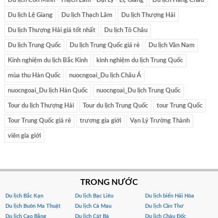
Du lịch Côn Minh - Thạch Lâm - Đại Lý - Lệ Giang
Du lịch Hàng Châu
Du lịch Lệ Giang
Du lịch Thạch Lâm
Du lịch Thượng Hải
Du lịch Thượng Hải giá tốt nhất
Du lịch Tô Châu
Du lịch Trung Quốc
Du lịch Trung Quốc giá rẻ
Du lịch Vân Nam
Kinh nghiệm du lịch Bắc Kinh
kinh nghiệm du lịch Trung Quốc
mùa thu Hàn Quốc
nuocngoai_Du lịch Châu Á
nuocngoai_Du lịch Hàn Quốc
nuocngoai_Du lịch Trung Quốc
Tour du lịch Thượng Hải
Tour du lịch Trung Quốc
tour Trung Quốc
Tour Trung Quốc giá rẻ
trương gia giới
Vạn Lý Trường Thành
viên gia giới
TRONG NƯỚC
Du lịch Bắc Kạn
Du lịch Bạc Liêu
Du lịch biển Hải Hòa
Du lịch Buôn Ma Thuật
Du lịch Cà Mau
Du lịch Cần Thơ
Du lịch Cao Bằng
Du lịch Cát Bà
Du lịch Châu Đốc