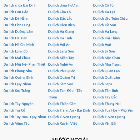
Du lịch chùa Bái Đính
Du lịch chùa Hương
Du lịch Cô Tô
Du lịch Côn Đảo
Du lịch Cửa Lò
Du lịch Đà Lạt
Du lịch Đà Nẵng
Du lịch Đắc Lắc
Du lịch đảo Tuần Châu
Du lịch Đền Hùng
Du lịch Điện Biên
Du lịch Đồ Sơn
Du lịch Đường Lâm
Du lịch Hà Giang
Du lịch Hạ Long
Du lịch Hà Tiên
Du lịch Hà Tĩnh
Du lịch Hải Thịnh
Du lịch Hồ Chí Minh
Du lịch Hội An
Du lịch Huế
Du lịch Lăng Cô
Du lịch Lạng Sơn
Du lịch Lý Sơn
Du lịch Mai Châu
Du lịch Miền Tây
Du lịch Mộc Châu
Du lịch Mũi Né- Phan Thiết
Du lịch Nghệ An
Du lịch Nha Trang
Du lịch Phong Nha
Du lịch Phú Quốc
Du lịch Quan Lạn
Du lịch Quảng Bình
Du lịch Quảng Trị
Du lịch Quất Lâm
Du lịch Quy Nhơn
Du lịch Sầm Sơn
Du lịch Sapa
Du lịch Sóc Trăng
Du lịch Tam Đảo - Tây
Du lịch Tâm linh
Thiên
Du lịch Tây Bắc
Du lịch Tây Nguyên
Du lịch Thiên Cầm
Du lịch Thung Nai
Du lịch Trà Cổ
Du lịch Tràng An - Bái Đính
Du lịch Tuy Hòa - Phú Yên
Du lịch Tuy Hòa- Quy Nhơn
Du lịch Tuyen Quang
Du lịch Tuyên Quang
Du lịch Vũng Tàu
Du lịch Xuyên Việt
Du lịch Yên Bái