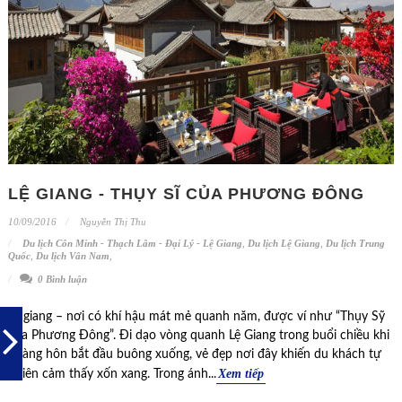
LỆ GIANG - THỤY SĨ CỦA PHƯƠNG ĐÔNG
10/09/2016
Nguyễn Thị Thu
Du lịch Côn Minh - Thạch Lâm - Đại Lý - Lệ Giang
,
Du lịch Lệ Giang
,
Du lịch Trung
Quốc
,
Du lịch Vân Nam
,
0 Bình luận
Lệ giang – nơi có khí hậu mát mẻ quanh năm, được ví như “Thụy Sỹ
của Phương Đông”. Đi dạo vòng quanh Lệ Giang trong buổi chiều khi
hoàng hôn bắt đầu buông xuống, vẻ đẹp nơi đây khiến du khách tự
Xem tiếp
nhiên cảm thấy xốn xang. Trong ánh...