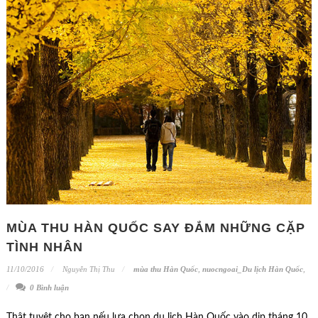
MÙA THU HÀN QUỐC SAY ĐẮM NHỮNG CẶP
TÌNH NHÂN
11/10/2016
Nguyễn Thị Thu
mùa thu Hàn Quốc
,
nuocngoai_Du lịch Hàn Quốc
,
0 Bình luận
Thật tuyệt cho bạn nếu lựa chọn du lịch Hàn Quốc vào dịp tháng 10