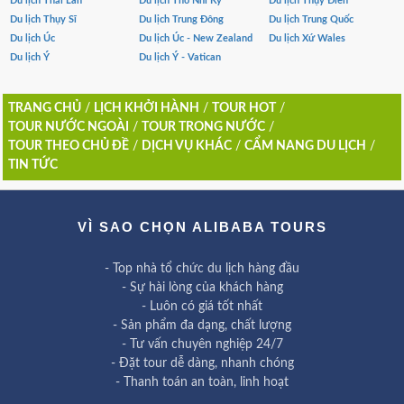
Du lịch Thái Lan
Du lịch Thổ Nhĩ Kỳ
Du lịch Thụy Điển
Du lịch Thụy Sĩ
Du lịch Trung Đông
Du lịch Trung Quốc
Du lịch Úc
Du lịch Úc - New Zealand
Du lịch Xứ Wales
Du lịch Ý
Du lịch Ý - Vatican
TRANG CHỦ
/
LỊCH KHỞI HÀNH
/
TOUR HOT
/
TOUR NƯỚC NGOÀI
/
TOUR TRONG NƯỚC
/
TOUR THEO CHỦ ĐỀ
/
DỊCH VỤ KHÁC
/
CẨM NANG DU LỊCH
/
TIN TỨC
VÌ SAO CHỌN ALIBABA TOURS
- Top nhà tổ chức du lịch hàng đầu
- Sự hài lòng của khách hàng
- Luôn có giá tốt nhất
- Sản phẩm đa dạng, chất lượng
- Tư vấn chuyên nghiệp 24/7
- Đặt tour dễ dàng, nhanh chóng
- Thanh toán an toàn, linh hoạt