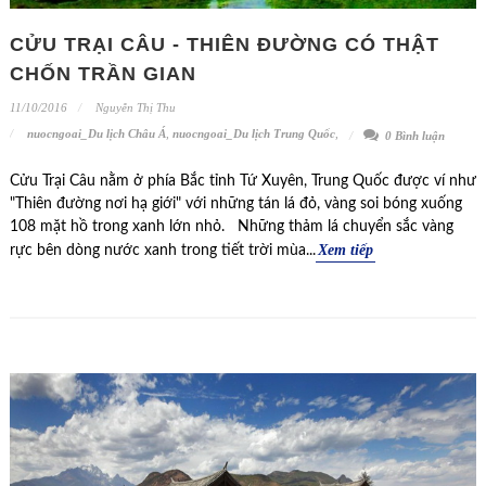
CỬU TRẠI CÂU - THIÊN ĐƯỜNG CÓ THẬT
CHỐN TRẦN GIAN
11/10/2016
Nguyễn Thị Thu
nuocngoai_Du lịch Châu Á
,
nuocngoai_Du lịch Trung Quốc
,
0 Bình luận
Cửu Trại Câu nằm ở phía Bắc tỉnh Tứ Xuyên, Trung Quốc được ví như
"Thiên đường nơi hạ giới" với những tán lá đỏ, vàng soi bóng xuống
108 mặt hồ trong xanh lớn nhỏ. Những thảm lá chuyển sắc vàng
Xem tiếp
rực bên dòng nước xanh trong tiết trời mùa...