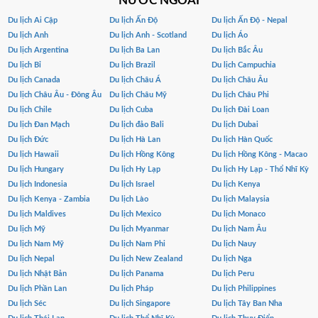
NƯỚC NGOÀI
Du lịch Ai Cập
Du lịch Ấn Độ
Du lịch Ấn Độ - Nepal
Du lịch Anh
Du lịch Anh - Scotland
Du lịch Áo
Du lịch Argentina
Du lịch Ba Lan
Du lịch Bắc Âu
Du lịch Bỉ
Du lịch Brazil
Du lịch Campuchia
Du lịch Canada
Du lịch Châu Á
Du lịch Châu Âu
Du lịch Châu Âu - Đông Âu
Du lịch Châu Mỹ
Du lịch Châu Phi
Du lịch Chile
Du lịch Cuba
Du lịch Đài Loan
Du lịch Đan Mạch
Du lịch đảo Bali
Du lịch Dubai
Du lịch Đức
Du lịch Hà Lan
Du lịch Hàn Quốc
Du lịch Hawaii
Du lịch Hồng Kông
Du lịch Hồng Kông - Macao
Du lịch Hungary
Du lịch Hy Lạp
Du lịch Hy Lạp - Thổ Nhĩ Kỳ
Du lịch Indonesia
Du lịch Israel
Du lịch Kenya
Du lịch Kenya - Zambia
Du lịch Lào
Du lịch Malaysia
Du lịch Maldives
Du lịch Mexico
Du lịch Monaco
Du lịch Mỹ
Du lịch Myanmar
Du lịch Nam Âu
Du lịch Nam Mỹ
Du lịch Nam Phi
Du lịch Nauy
Du lịch Nepal
Du lịch New Zealand
Du lịch Nga
Du lịch Nhật Bản
Du lịch Panama
Du lịch Peru
Du lịch Phần Lan
Du lịch Pháp
Du lịch Philippines
Du lịch Séc
Du lịch Singapore
Du lịch Tây Ban Nha