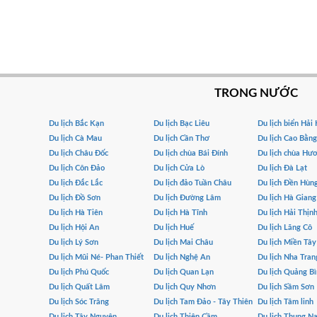
TRONG NƯỚC
Du lịch Bắc Kạn
Du lịch Bạc Liêu
Du lịch biển Hải
Du lịch Cà Mau
Du lịch Cần Thơ
Du lịch Cao Bằng
Du lịch Châu Đốc
Du lịch chùa Bái Đính
Du lịch chùa Hư
Du lịch Côn Đảo
Du lịch Cửa Lò
Du lịch Đà Lạt
Du lịch Đắc Lắc
Du lịch đảo Tuần Châu
Du lịch Đền Hùn
Du lịch Đồ Sơn
Du lịch Đường Lâm
Du lịch Hà Giang
Du lịch Hà Tiên
Du lịch Hà Tĩnh
Du lịch Hải Thịn
Du lịch Hội An
Du lịch Huế
Du lịch Lăng Cô
Du lịch Lý Sơn
Du lịch Mai Châu
Du lịch Miền Tây
Du lịch Mũi Né- Phan Thiết
Du lịch Nghệ An
Du lịch Nha Tran
Du lịch Phú Quốc
Du lịch Quan Lạn
Du lịch Quảng B
Du lịch Quất Lâm
Du lịch Quy Nhơn
Du lịch Sầm Sơn
Du lịch Sóc Trăng
Du lịch Tam Đảo - Tây Thiên
Du lịch Tâm linh
Du lịch Tây Nguyên
Du lịch Thiên Cầm
Du lịch Thung Na