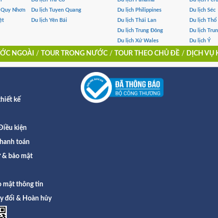
- Quy Nhơn
Du lịch Tuyen Quang
Du lịch Philippines
Du lịch Séc
ệt
Du lịch Yên Bái
Du lịch Thái Lan
Du lịch Thổ
Du lịch Trung Đông
Du lịch Tru
Du lịch Xứ Wales
Du lịch Ý
ỚC NGOÀI
/
TOUR TRONG NƯỚC
/
TOUR THEO CHỦ ĐỀ
/
DỊCH VỤ
hiết kế
Điều kiện
hanh toán
ư & bảo mật
 mật thông tin
ay đổi & Hoàn hủy