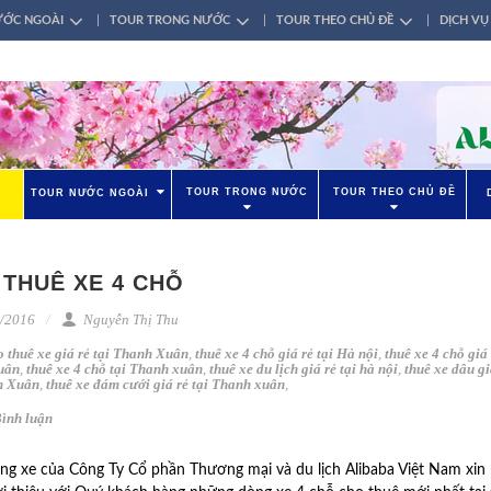
ƯỚC NGOÀI
TOUR TRONG NƯỚC
TOUR THEO CHỦ ĐỀ
DỊCH VỤ
TOUR TRONG NƯỚC
TOUR THEO CHỦ ĐỀ
TOUR NƯỚC NGOÀI
 THUÊ XE 4 CHỖ
/2016
Nguyễn Thị Thu
o thuê xe giá rẻ tại Thanh Xuân
,
thuê xe 4 chỗ giá rẻ tại Hà nội
,
thuê xe 4 chỗ giá 
uân
,
thuê xe 4 chỗ tại Thanh xuân
,
thuê xe du lịch giá rẻ tại hà nội
,
thuê xe dâu gi
h Xuân
,
thuê xe đám cưới giá rẻ tại Thanh xuân
,
ình luận
ng xe của Công Ty Cổ phần Thương mại và du lịch Alibaba Việt Nam xin