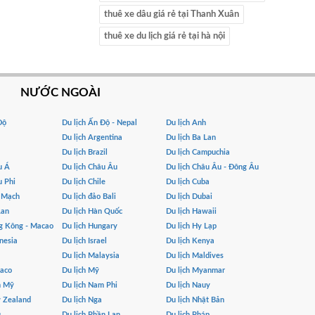
thuê xe dâu giá rẻ tại Thanh Xuân
thuê xe du lịch giá rẻ tại hà nội
NƯỚC NGOÀI
Độ
Du lịch Ấn Độ - Nepal
Du lịch Anh
Du lịch Argentina
Du lịch Ba Lan
Du lịch Brazil
Du lịch Campuchia
u Á
Du lịch Châu Âu
Du lịch Châu Âu - Đông Âu
u Phi
Du lịch Chile
Du lịch Cuba
n Mạch
Du lịch đảo Bali
Du lịch Dubai
Lan
Du lịch Hàn Quốc
Du lịch Hawaii
g Kông - Macao
Du lịch Hungary
Du lịch Hy Lạp
nesia
Du lịch Israel
Du lịch Kenya
Du lịch Malaysia
Du lịch Maldives
naco
Du lịch Mỹ
Du lịch Myanmar
m Mỹ
Du lịch Nam Phi
Du lịch Nauy
w Zealand
Du lịch Nga
Du lịch Nhật Bản
u
Du lịch Phần Lan
Du lịch Pháp