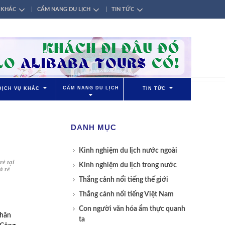
 KHÁC
CẨM NANG DU LỊCH
TIN TỨC
CẨM NANG DU LỊCH
DỊCH VỤ KHÁC
TIN TỨC
DANH MỤC
Kinh nghiệm du lịch nước ngoài
rẻ tại
Kinh nghiệm du lịch trong nước
á rẻ
Thắng cảnh nổi tiếng thế giới
Thắng cảnh nổi tiếng Việt Nam
Con người văn hóa ẩm thực quanh
 hân
ta