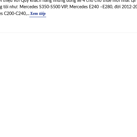
ới thiệu với Quý khách hàng những dòng xe 4 chỗ cho thuê mới nhất tại
g tôi như: Mercedes S350-S500 VIP, Mercedes E240 –E280, đời 2012-
Xem tiếp
s C200-C240,...