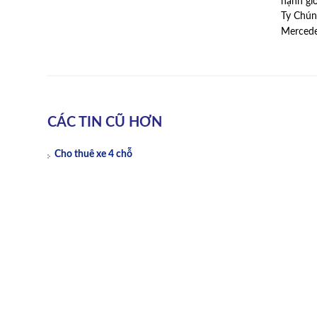
hạnh gi
Ty Chún
Mercede
CÁC TIN CŨ HƠN
Cho thuê xe 4 chỗ