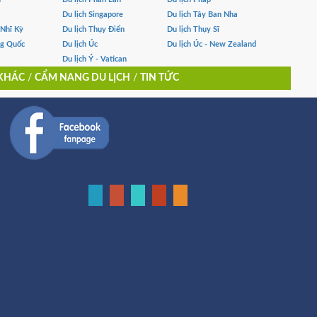
Du lịch Singapore
Du lịch Tây Ban Nha
 Nhĩ Kỳ
Du lịch Thụy Điển
Du lịch Thụy Sĩ
ng Quốc
Du lịch Úc
Du lịch Úc - New Zealand
Du lịch Ý - Vatican
 KHÁC
/
CẨM NANG DU LỊCH
/
TIN TỨC