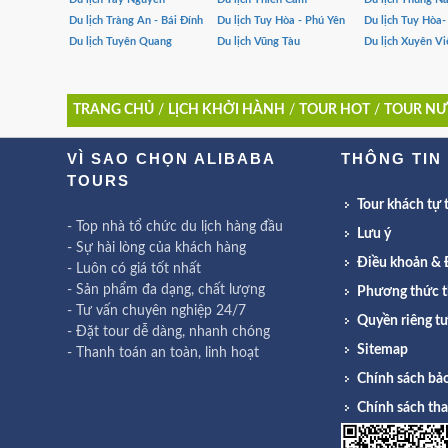
Du lịch Tràng An - Bái Đính
Du lịch Tuy Hòa - Phú Yên
Du lịch Tuy Hòa
Du lịch Tuyên Quang
Du lịch Vũng Tàu
Du lịch Xuyên Vi
TRANG CHỦ
/
LỊCH KHỞI HÀNH
/
TOUR HOT
/
TOUR NƯ
VÌ SAO CHỌN ALIBABA
THÔNG TIN
TOURS
Tour khách tự t
- Top nhà tổ chức du lịch hàng đầu
Lưu ý
- Sự hài lòng của khách hàng
Điều khoản & 
- Luôn có giá tốt nhất
- Sản phẩm đa dạng, chất lượng
Phương thức t
- Tư vấn chuyên nghiệp 24/7
Quyền riêng t
- Đặt tour dễ dàng, nhanh chóng
Sitemap
- Thanh toán an toàn, linh hoạt
Chính sách bảo
Chính sách th