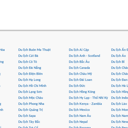
 Hòa
Du lịch Buôn Ma Thuật
Du lịch Ai Cập
Du lịch Ấn 
Du lịch Cát Bà
Du lịch Anh - Scotland
Du lịch Áo
ơng
Du lịch Cô Tô
Du lịch Bắc Âu
Du lịch Bỉ
Du lịch Đà Nẵng
Du lịch Canada
Du lịch Châ
g
Du lịch Điện Biên
Du lịch Châu Mỹ
Du lịch Châ
Du lịch Hạ Long
Du lịch Đài Loan
Du lịch Đa
h
Du lịch Hồ Chí Minh
Du lịch Đức
Du lịch Hà 
Du lịch Lạng Sơn
Du lịch Hồng Kông
Du lịch Hồn
Du lịch Mộc Châu
Du lịch Hy Lạp - Thổ Nhĩ Kỳ
Du lịch Indo
g
Du lịch Phong Nha
Du lịch Kenya - Zambia
Du lịch Lào
ình
Du lịch Quảng Trị
Du lịch Mexico
Du lịch Mo
Du lịch Sapa
Du lịch Nam Âu
Du lịch Na
Du lịch Tây Bắc
Du lịch Nepal
Du lịch Ne
i
Du lịch Trà Cổ
Du lịch Panama
Du lịch Per