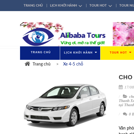
TRANG CHỦ
LỊCH KHỞI HÀNH
TOUR HOT
TOUR N
TÀI KHOẢN
ĐĂNG NHẬP / ĐĂNG KÝ
GIỚI THIỆU
LIÊN HỆ
TRANG CHỦ
LỊCH KHỞI HÀNH
TOUR HOT
Trang chủ
Xe 4-5 chỗ
CHO
17/08
ch
Thanh X
tại Than
0 B
Văn phò