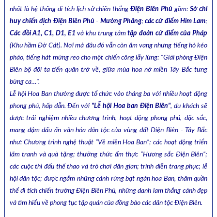
nhất là hệ thống di tích lịch sử chiến thắng
Điện Biên Phủ
gồm:
Sở chỉ
huy chiến dịch Điện Biên Phủ
-
Mường Phăng
;
các cứ điểm Him Lam
;
Các đồi A1, C1, D1, E1
và khu trung tâm
tập đoàn cứ điểm của Pháp
(Khu hầm Đờ Cát). Nơi mà đâu đó vẫn còn âm vang nhưng tiếng hò kéo
pháo, tiếng hát mừng reo cho một chiến công lẫy lừng: "Giải phóng Điện
Biên bộ đôi ta tiến quân trở về, giữa mùa hoa nở miền Tây Bắc tưng
bừng ca…".
Lễ hội Hoa Ban thường được tổ chức vào tháng ba với nhiều hoạt động
phong phú, hấp dẫn. Đến với
"Lễ hội Hoa ban Điện Biên"
, du khách sẽ
được trải nghiệm nhiều chương trình, hoạt động phong phú, đặc sắc,
mang đậm dấu ấn văn hóa dân tộc của vùng đất Điện Biên - Tây Bắc
như: Chương trình nghệ thuật “Về miền Hoa Ban”; các hoạt động triển
lãm tranh và quà tặng; thưởng thức ẩm thực “Hương sắc Điện Biên”;
các cuộc thi đấu thể thao và trò chơi dân gian; trình diễn trang phục; lễ
hội dân tộc; được ngắm những cánh rừng bạt ngàn hoa Ban, thăm quần
thể di tích chiến trường Điện Biên Phủ, những danh lam thắng cảnh đẹp
và tìm hiểu về phong tục tập quán của đồng bào các dân tộc Điện Biên.