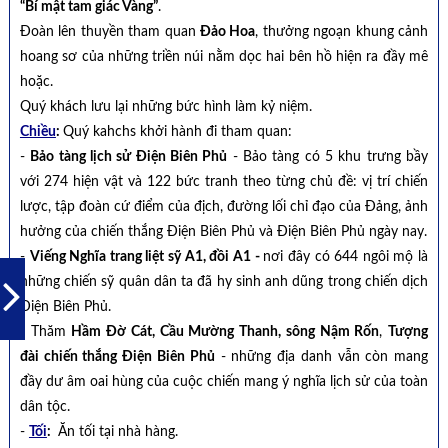
“Bí mật tam giác Vàng”
.
Đoàn lên thuyền tham quan
Đảo Hoa
, thưởng ngoạn khung cảnh
hoang sơ của những triền núi nằm dọc hai bên hồ hiện ra đầy mê
hoặc.
Quý khách lưu lại những bức hình làm kỷ niệm.
Chiều
:
Quý kahchs khởi hành đi tham quan:
-
Bảo tàng lịch sử Điện Biên Phủ
- Bảo tàng có 5 khu trưng bầy
với 274 hiện vật và 122 bức tranh theo từng chủ đề: vị trí chiến
lược, tập đoàn cứ điểm của địch, đường lối chỉ đạo của Đảng, ảnh
hưởng của chiến thắng Điện Biên Phủ và Điện Biên Phủ ngày nay.
-
Viếng Nghĩa trang liệt sỹ A1, đồi A1 -
nơi đây có 644 ngôi mộ là
những chiến sỹ quân dân ta đã hy sinh anh dũng trong chiến dịch
Điện Biên Phủ.
- Thăm
Hầm Đờ Cát, Cầu Mường Thanh, sông Nậm Rốn
,
Tượng
đài chiến thắng Điện Biên Phủ
- những địa danh vẫn còn mang
đầy dư âm oai hùng của cuộc chiến mang ý nghĩa lịch sử của toàn
dân tộc.
-
Tối
:
Ăn tối tại nhà hàng.