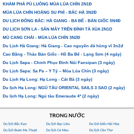
KHÁM PHÁ PÙ LUÔNG MÙA LÚA CHÍN 2N1Đ
MÙA LÚA CHÍN HOÀNG SU PHÌ - BẮC HÀ 3N2Đ
DU LỊCH ĐÔNG BẮC: HÀ GIANG - BA BỂ - BẢN GIỐC 5N4Đ
DU LỊCH SƠN LA - SĂN MÂY TRÊN ĐỈNH TÀ XÙA 2N1D
MÙ CANG CHẢI - MÙA LÚA CHÍN 3N2Đ
Du Lịch Hà Giang: Hà Giang - Cao nguyên đá hùng vĩ 3n2đ
Cao Bằng - Thác Bản Giốc - Hồ Ba Bể - Lạng Sơn (4 ngày)
Du Lịch Sapa - Chinh Phục Đỉnh Núi Fansipan (3 ngày)
Du Lịch Sapa: Sa Pa – Y Tý – Mùa Lúa Chín (3 ngày)
Du Lịch Hạ Long: Hạ Long - Cát Bà (3 ngày)
Du lịch Hạ Long: NGỦ TÀU ORIENTAL SAILS 3 SAO (2 ngày)
Du lịch Hạ Long: Ngủ tàu Emeraude 4* (2 ngày)
TRONG NƯỚC
Du lịch Bắc Kạn
Du lịch Bạc Liêu
Du lịch biển Hải Hòa
Du lịch Buôn Ma Thuật
Du lịch Cà Mau
Du lịch Cần Thơ