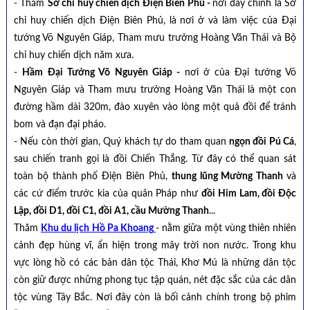
- Thăm
Sở chỉ huy chiến dịch Điện Biên Phủ -
nơi đây chính là Sở
chỉ huy chiến dịch Điện Biên Phủ, là nơi ở và làm việc của Đại
tướng Võ Nguyên Giáp, Tham mưu trưởng Hoàng Văn Thái và Bộ
chỉ huy chiến dịch năm xưa.
-
Hầm Đại Tướng Võ Nguyên Giáp -
nơi ở của Đại tướng Võ
Nguyên Giáp và Tham mưu trưởng Hoàng Văn Thái là một con
đường hầm dài 320m, đào xuyên vào lòng một quả đồi để tránh
bom và đạn đại pháo.
- Nếu còn thời gian, Quý khách tự do tham quan
ngọn đồi Pú Cá
,
sau chiến tranh gọi là đồi Chiến Thắng. Từ đây có thể quan sát
toàn bộ thành phố Điện Biên Phủ,
thung lũng Mường Thanh
và
các cứ điểm trước kia của quân Pháp như
đồi Him Lam, đồi Độc
Lập, đồi D1, đồi C1, đồi A1, cầu Mường Thanh
...
Thăm
Khu du lịch Hồ Pa Khoang
- nằm giữa một vùng thiên nhiên
cảnh đẹp hùng vĩ, ẩn hiện trong mây trời non nước. Trong khu
vực lòng hồ có các bản dân tộc Thái, Khơ Mú là những dân tộc
còn giữ được những phong tục tập quán, nét đặc sắc của các dân
tộc vùng Tây Bắc. Nơi đây còn là bối cảnh chính trong bộ phim