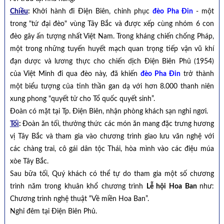
Chiều
:
Khởi hành đi Điện Biên, chinh phục
đèo Pha Đin
- một
trong "tứ đại đèo" vùng Tây Bắc và được xếp cùng nhóm 6 con
đèo gây ấn tượng nhất Việt Nam. Trong kháng chiến chống Pháp,
một trong những tuyến huyết mạch quan trọng tiếp vận vũ khí
đạn dược và lương thực cho chiến dịch Điện Biên Phủ (1954)
của Việt Minh đi qua đèo này, đã khiến
đèo Pha Đin
trở thành
một biểu tượng của tinh thần gan dạ với hơn 8.000 thanh niên
xung phong "quyết tử cho Tổ quốc quyết sinh”.
Đoàn có mặt tại Tp. Điện Biên, nhận phòng khách sạn nghỉ ngơi.
Tối
:
Đoàn ăn tối, thưởng thức các món ăn mang đặc trưng hương
vị Tây Bắc và tham gia vào chương trình giao lưu văn nghệ với
các chàng trai, cô gái dân tộc Thái, hòa mình vào các điệu múa
xòe Tây Bắc.
Sau bữa tối, Quý khách có thể tự do tham gia một số chương
trình năm trong khuân khổ chương trình
Lễ hội Hoa Ban
như:
Chương trình nghệ thuật “Về miền Hoa Ban”.
Nghỉ đêm tại Điện Biên Phủ.