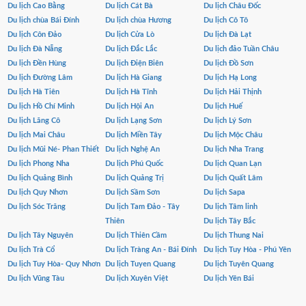
Du lịch Cao Bằng
Du lịch Cát Bà
Du lịch Châu Đốc
Du lịch chùa Bái Đính
Du lịch chùa Hương
Du lịch Cô Tô
Du lịch Côn Đảo
Du lịch Cửa Lò
Du lịch Đà Lạt
Du lịch Đà Nẵng
Du lịch Đắc Lắc
Du lịch đảo Tuần Châu
Du lịch Đền Hùng
Du lịch Điện Biên
Du lịch Đồ Sơn
Du lịch Đường Lâm
Du lịch Hà Giang
Du lịch Hạ Long
Du lịch Hà Tiên
Du lịch Hà Tĩnh
Du lịch Hải Thịnh
Du lịch Hồ Chí Minh
Du lịch Hội An
Du lịch Huế
Du lịch Lăng Cô
Du lịch Lạng Sơn
Du lịch Lý Sơn
Du lịch Mai Châu
Du lịch Miền Tây
Du lịch Mộc Châu
Du lịch Mũi Né- Phan Thiết
Du lịch Nghệ An
Du lịch Nha Trang
Du lịch Phong Nha
Du lịch Phú Quốc
Du lịch Quan Lạn
Du lịch Quảng Bình
Du lịch Quảng Trị
Du lịch Quất Lâm
Du lịch Quy Nhơn
Du lịch Sầm Sơn
Du lịch Sapa
Du lịch Sóc Trăng
Du lịch Tam Đảo - Tây
Du lịch Tâm linh
Thiên
Du lịch Tây Bắc
Du lịch Tây Nguyên
Du lịch Thiên Cầm
Du lịch Thung Nai
Du lịch Trà Cổ
Du lịch Tràng An - Bái Đính
Du lịch Tuy Hòa - Phú Yên
Du lịch Tuy Hòa- Quy Nhơn
Du lịch Tuyen Quang
Du lịch Tuyên Quang
Du lịch Vũng Tàu
Du lịch Xuyên Việt
Du lịch Yên Bái