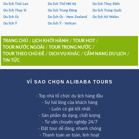
Du lịch Thái Lan
Du lịch Thổ Nhĩ Kỳ
Du lịch Thụy Điển
Du lịch Thụy Sĩ
Du lịch Trung Đông
Du lịch Trung Quốc
Du lịch Úc
Du lịch Úc - New Zealand
Du lịch Xứ Wales
Du lịch Ý
Du lịch Ý - Vatican
TRANG CHỦ
/
LỊCH KHỞI HÀNH
/
TOUR HOT
/
TOUR NƯỚC NGOÀI
/
TOUR TRONG NƯỚC
/
TOUR THEO CHỦ ĐỀ
/
DỊCH VỤ KHÁC
/
CẨM NANG DU LỊCH
/
TIN TỨC
VÌ SAO CHỌN ALIBABA TOURS
- Top nhà tổ chức du lịch hàng đầu
- Sự hài lòng của khách hàng
- Luôn có giá tốt nhất
- Sản phẩm đa dạng, chất lượng
- Tư vấn chuyên nghiệp 24/7
- Đặt tour dễ dàng, nhanh chóng
- Thanh toán an toàn, linh hoạt