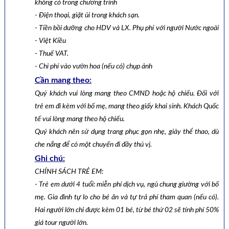
không có trong chương trình
- Điện thoại, giặt ủi trong khách sạn.
- Tiền bồi dưỡng cho HDV và LX. Phụ phí với người Nước ngoài
- Việt Kiều
- Thuế VAT.
- Chi phí vào vườn hoa (nếu có) chụp ảnh
Cần mang theo:
Quý khách vui lòng mang theo CMND hoặc hộ chiếu. Đối với
trẻ em đi kèm với bố mẹ, mang theo giấy khai sinh. Khách Quốc
tế vui lòng mang theo hộ chiếu.
Quý khách nên sử dụng trang phục gọn nhẹ, giày thể thao, dù
che nắng để có một chuyến đi đầy thú vị.
Ghi chú:
CHÍNH SÁCH TRẺ EM:
- Trẻ em dưới 4 tuổi: miễn phí dịch vụ, ngủ chung giường với bố
mẹ. Gia đình tự lo cho bé ăn và tự trả phí tham quan (nếu có).
Hai người lớn chỉ được kèm 01 bé, từ bé thứ 02 sẽ tính phí 50%
giá tour người lớn.