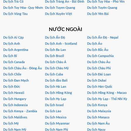
Du lịch Trà Cổ
Du lịch Tràng An - Bái Đính
Du lịch Tuy Hòa - Phú Yên
Du lịch Tuy Hòa- Quy Nhơn
Du lịch Tuyen Quang
Du lịch Tuyên Quang
Du lịch Vũng Tàu
Du lịch Xuyên Việt
Du lịch Yên Bái
NƯỚC NGOÀI
Du lịch Ai Cập
Du lịch Ấn Độ
Du lịch Ấn Độ - Nepal
Du lịch Anh
Du lịch Anh - Scotland
Du lịch Áo
Du lịch Argentina
Du lịch Ba Lan
Du lịch Bắc Âu
Du lịch Bỉ
Du lịch Brazil
Du lịch Campuchia
Du lịch Canada
Du lịch Châu Á
Du lịch Châu Âu
Du lịch Châu Âu - Đông Âu
Du lịch Châu Mỹ
Du lịch Châu Phi
Du lịch Chile
Du lịch Cuba
Du lịch Đài Loan
Du lịch Đan Mạch
Du lịch đảo Bali
Du lịch Dubai
Du lịch Đức
Du lịch Hà Lan
Du lịch Hàn Quốc
Du lịch Hawaii
Du lịch Hồng Kông
Du lịch Hồng Kông - Macao
Du lịch Hungary
Du lịch Hy Lạp
Du lịch Hy Lạp - Thổ Nhĩ Kỳ
Du lịch Indonesia
Du lịch Israel
Du lịch Kenya
Du lịch Kenya - Zambia
Du lịch Lào
Du lịch Malaysia
Du lịch Maldives
Du lịch Mexico
Du lịch Monaco
Du lịch Mỹ
Du lịch Myanmar
Du lịch Nam Âu
Du lịch Nam Mỹ
Du lịch Nam Phi
Du lịch Nauy