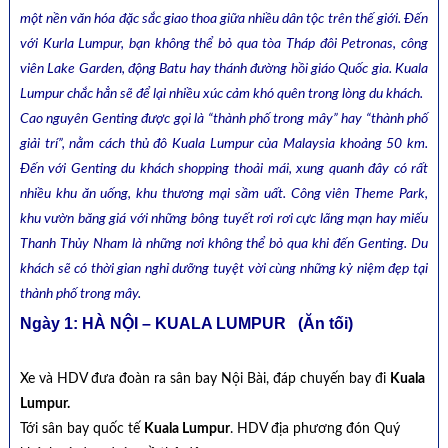
một nền văn hóa đặc sắc giao thoa giữa nhiều dân tộc trên thế giới. Đến
với Kurla Lumpur, bạn không thể bỏ qua tòa Tháp đôi Petronas, công
viên Lake Garden, động Batu hay thánh đường hồi giáo Quốc gia. Kuala
Lumpur chắc hẳn sẽ để lại nhiều xúc cảm khó quên trong lòng du khách.
Cao nguyên Genting được gọi là “thành phố trong mây” hay “thành phố
giải trí”, nằm cách thủ đô Kuala Lumpur của Malaysia khoảng 50 km.
Đến với Genting du khách shopping thoải mái, xung quanh đây có rất
nhiều khu ăn uống, khu thương mại sầm uất. Công viên Theme Park,
khu vườn băng giá với những bông tuyết rơi rơi cực lãng mạn hay miếu
Thanh Thủy Nham là những nơi không thể bỏ qua khi đến Genting. Du
khách sẽ có thời gian nghỉ dưỡng tuyệt vời cùng những kỷ niệm đẹp tại
thành phố trong mây.
Ngày 1: HÀ NỘI – KUALA LUMPUR (Ăn tối)
Xe và HDV đưa đoàn ra sân bay Nội Bài, đáp chuyến bay đi
Kuala
Lumpur.
Tới sân bay quốc tế
Kuala Lumpur
. HDV địa phương đón Quý