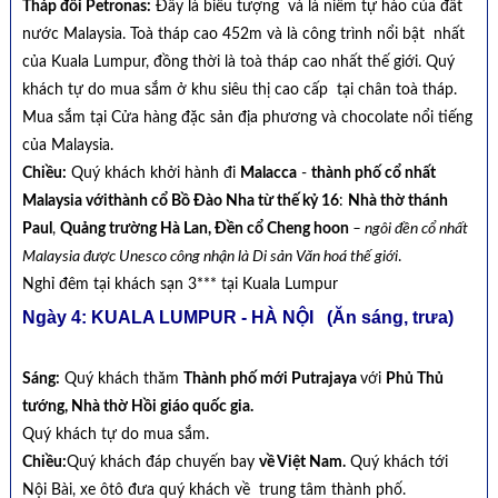
Tháp đôi Petronas:
Đây là biểu tượng và là niềm tự hào của đất
nước Malaysia. Toà tháp cao 452m và là công trình nổi bật nhất
của Kuala Lumpur, đồng thời là toà tháp cao nhất thế giới. Quý
khách tự do mua sắm ở khu siêu thị cao cấp tại chân toà tháp.
Mua sắm tại Cửa hàng đặc sản địa phương và chocolate nổi tiếng
của Malaysia.
Chiều:
Quý khách khởi hành đi
Malacca
-
thành phố cổ nhất
Malaysia vớithành cổ Bồ Đào Nha từ thế kỷ 16
:
Nhà thờ thánh
Paul
,
Quảng trường Hà Lan, Đền cổ Cheng hoon
– ngôi đền cổ nhất
Malaysia được Unesco công nhận là Di sản Văn hoá thế giới
.
Nghỉ đêm tại khách sạn 3*** tại Kuala Lumpur
Ngày 4: KUALA LUMPUR - HÀ NỘI (Ăn sáng, trưa)
Sáng:
Quý khách thăm
Thành phố mới Putrajaya
với
Phủ Thủ
tướng, Nhà thờ Hồi giáo quốc gia.
Quý khách tự do mua sắm.
Chiều:
Quý khách đáp chuyến bay
về Việt Nam.
Quý khách tới
Nội Bài, xe ôtô đưa quý khách về trung tâm thành phố.