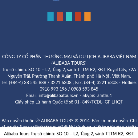
CÔNG TY CỔ PHẦN THƯƠNG MẠI VÀ DU LỊCH ALIBABA VIỆT NAM
(ALIBABA TOURS)
Trụ sở chính: SO 10 – L2, Tầng 2, sảnh TTTM R2, KĐT Royal City, 72A
Nguyễn Trãi, Phường Thanh Xuân, Thành phố Hà Nội , Việt Nam.
Tel: (+84-4) 38 545 888 / 3221 6308 ; Fax: (84-4) 3221 6308 - Hotline:
0918 993 196 / 0988 593 845
Email: info@alibabatours.vn - Skype: lamthu1
Giấy phép Lữ hành Quốc tế số 01- 849/TCDL- GP LHQT
Bản quyền thuộc về ALIBABA TOURS ® 2014. Bảo lưu mọi quyền. Ghi
rõ nguồn "www.alibabatours.vn" ® khi sử dụng lại thông tin từ website
Alibaba Tours Trụ sở chính: SO 10 – L2, Tầng 2, sảnh TTTM R2, KĐT
này.