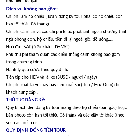
Bảo hiểm du lịch .
Dịch vụ không bao gồm:
Chi phí làm hộ chiếu ( lưu ý đăng ký tour phải có hộ chiếu còn
hạn tối thiểu 06 tháng)
Chi phí cá nhân và các chi phí khác phát sinh ngoài chương trình,
ngủ phòng đơn, hộ chiếu, tiền đi lại ngoài giờ, đồ uống,....
Hoá đơn VAT (Nếu khách lấy VAT).
Phụ thu phí tham quan các điểm thắng cảnh không bao gồm
trong chương trình.
Hành lý quá cước theo quy định.
Tiền tip cho HDV và lái xe (3USD/ người / ngày)
Chi phí xuất lại vé máy bay nếu xuất sai ( Tên / Họ/ Đệm) do
khách cung cấp .
THỦ TỤC ĐĂNG KÝ:
Quý khách đến đăng ký tour mang theo hộ chiếu (bản gốc) hoặc
bản photo còn hạn tối thiểu 06 tháng và các giấy tờ khác (theo
yêu cầu, nếu có).
QUY ĐỊNH ĐÓNG TIỀN TOUR: