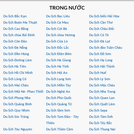
TRONG NƯỚC
Du lịch Bắc Kạn
Du lịch Bạc Liêu
Du lịch biển Hải Hòa
Du lịch Buôn Ma Thuật
Du lịch Cà Mau
Du lịch Cần Thơ
Du lịch Cao Bằng
Du lịch Cát Bà
Du lịch Châu Đốc
Du lịch chùa Bái Đính
Du lịch chùa Hương
Du lịch Cô Tô
Du lịch Côn Đảo
Du lịch Cửa Lò
Du lịch Đà Lạt
Du lịch Đà Nẵng
Du lịch Đắc Lắc
Du lịch đảo Tuần Châu
Du lịch Đền Hùng
Du lịch Điện Biên
Du lịch Đồ Sơn
Du lịch Đường Lâm
Du lịch Hà Giang
Du lịch Hạ Long
Du lịch Hà Tiên
Du lịch Hà Tĩnh
Du lịch Hải Thịnh
Du lịch Hồ Chí Minh
Du lịch Hội An
Du lịch Huế
Du lịch Lăng Cô
Du lịch Lạng Sơn
Du lịch Lý Sơn
Du lịch Mai Châu
Du lịch Miền Tây
Du lịch Mộc Châu
Du lịch Mũi Né- Phan Thiết
Du lịch Nghệ An
Du lịch Nha Trang
Du lịch Phong Nha
Du lịch Phú Quốc
Du lịch Quan Lạn
Du lịch Quảng Bình
Du lịch Quảng Trị
Du lịch Quất Lâm
Du lịch Quy Nhơn
Du lịch Sầm Sơn
Du lịch Sapa
Du lịch Sóc Trăng
Du lịch Tam Đảo - Tây
Du lịch Tâm linh
Thiên
Du lịch Tây Bắc
Du lịch Tây Nguyên
Du lịch Thiên Cầm
Du lịch Thung Nai