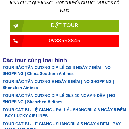
KÍNH CHÚC QUÝ KHÁCH MỘT CHUYẾN DU LỊCH VUI VẺ & BỔ
ÍCH!!
ĐẶT TOUR
0988593845
Các tour cùng loại hình
TOUR BẮC TÂN CƯƠNG DỊP LỄ 2/9 8 NGÀY 7 ĐÊM | NO
SHOPPING | China Southern Airlines
TOUR BẮC TÂN CƯƠNG 9 NGÀY 8 ĐÊM | NO SHOPPING |
Shenzhen Airlines
TOUR BẮC TÂN CƯƠNG DỊP LỄ 25/8 10 NGÀY 9 ĐÊM | NO
SHOPPING | Shenzhen Airlines
TOUR CÁT BI - LỆ GIANG - ĐẠI LÝ - SHANGRILA 6 NGÀY 5 ĐÊM
| BAY LUCKY AIRLINES
TOUR CÁT BI - LỆ GIANG - SHANGRILA 5 NGÀY 4 ĐÊM | BAY