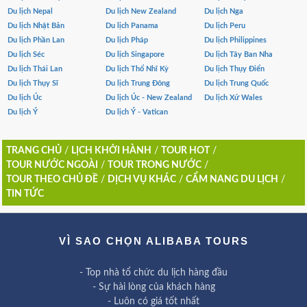
Du lịch Nepal
Du lịch New Zealand
Du lịch Nga
Du lịch Nhật Bản
Du lịch Panama
Du lịch Peru
Du lịch Phần Lan
Du lịch Pháp
Du lịch Philippines
Du lịch Séc
Du lịch Singapore
Du lịch Tây Ban Nha
Du lịch Thái Lan
Du lịch Thổ Nhĩ Kỳ
Du lịch Thụy Điển
Du lịch Thụy Sĩ
Du lịch Trung Đông
Du lịch Trung Quốc
Du lịch Úc
Du lịch Úc - New Zealand
Du lịch Xứ Wales
Du lịch Ý
Du lịch Ý - Vatican
TRANG CHỦ
/
LỊCH KHỞI HÀNH
/
TOUR HOT
/
TOUR NƯỚC NGOÀI
/
TOUR TRONG NƯỚC
/
TOUR THEO CHỦ ĐỀ
/
DỊCH VỤ KHÁC
/
CẨM NANG DU LỊCH
/
TIN TỨC
VÌ SAO CHỌN ALIBABA TOURS
- Top nhà tổ chức du lịch hàng đầu
- Sự hài lòng của khách hàng
- Luôn có giá tốt nhất