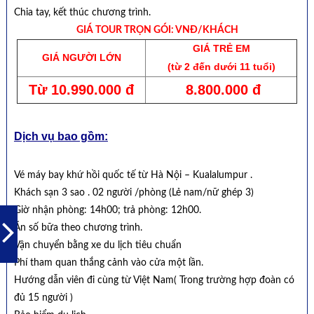
Chia tay, kết thúc chương trình.
GIÁ TOUR TRỌN GÓI: VNĐ/KHÁCH
GIÁ TRẺ EM
GIÁ NGƯỜI LỚN
(từ 2 đến dưới 11 tuổi)
Từ 10.990.000 đ
8.800.000 đ
Dịch vụ bao gồm:
Vé máy bay khứ hồi quốc tế từ Hà Nội – Kualalumpur .
Khách sạn 3 sao . 02 người /phòng (Lẻ nam/nữ ghép 3)
Giờ nhận phòng: 14h00; trả phòng: 12h00.
Ăn số bữa theo chương trình.
Vận chuyển bằng xe du lịch tiêu chuẩn
Phí tham quan thắng cảnh vào cửa một lần.
Hướng dẫn viên đi cùng từ Việt Nam( Trong trường hợp đoàn có
đủ 15 người )