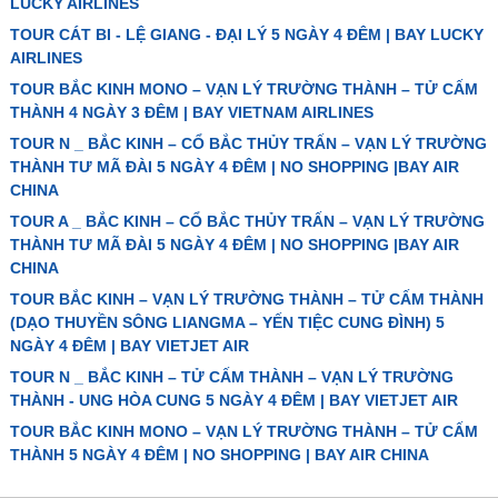
LUCKY AIRLINES
TOUR CÁT BI - LỆ GIANG - ĐẠI LÝ 5 NGÀY 4 ĐÊM | BAY LUCKY
AIRLINES
TOUR BẮC KINH MONO – VẠN LÝ TRƯỜNG THÀNH – TỬ CẤM
THÀNH 4 NGÀY 3 ĐÊM | BAY VIETNAM AIRLINES
TOUR N _ BẮC KINH – CỔ BẮC THỦY TRẤN – VẠN LÝ TRƯỜNG
THÀNH TƯ MÃ ĐÀI 5 NGÀY 4 ĐÊM | NO SHOPPING |BAY AIR
CHINA
TOUR A _ BẮC KINH – CỔ BẮC THỦY TRẤN – VẠN LÝ TRƯỜNG
THÀNH TƯ MÃ ĐÀI 5 NGÀY 4 ĐÊM | NO SHOPPING |BAY AIR
CHINA
TOUR BẮC KINH – VẠN LÝ TRƯỜNG THÀNH – TỬ CẤM THÀNH
(DẠO THUYỀN SÔNG LIANGMA – YẾN TIỆC CUNG ĐÌNH) 5
NGÀY 4 ĐÊM | BAY VIETJET AIR
TOUR N _ BẮC KINH – TỬ CẤM THÀNH – VẠN LÝ TRƯỜNG
THÀNH - UNG HÒA CUNG 5 NGÀY 4 ĐÊM | BAY VIETJET AIR
TOUR BẮC KINH MONO – VẠN LÝ TRƯỜNG THÀNH – TỬ CẤM
THÀNH 5 NGÀY 4 ĐÊM | NO SHOPPING | BAY AIR CHINA