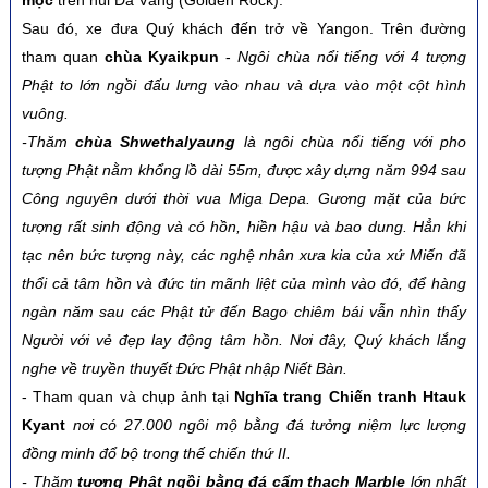
Sau đó, xe đưa Quý khách đến trở về Yangon. Trên đường
tham quan
chùa Kyaikpun
-
Ngôi chùa nổi tiếng với 4 tượng
Phật to lớn ngồi đấu lưng vào nhau và dựa vào một cột hình
vuông.
-Thăm
chùa Shwethalyaung
là ngôi chùa nổi tiếng với pho
tượng Phật nằm khổng lồ dài 55m, được xây dựng năm 994 sau
Công nguyên dưới thời vua Miga Depa. Gương mặt của bức
tượng rất sinh động và có hồn, hiền hậu và bao dung. Hẳn khi
tạc nên bức tượng này, các nghệ nhân xưa kia của xứ Miến đã
thổi cả tâm hồn và đức tin mãnh liệt của mình vào đó, để hàng
ngàn năm sau các Phật tử đến Bago chiêm bái vẫn nhìn thấy
Người với vẻ đẹp lay động tâm hồn. Nơi đây, Quý khách lắng
nghe về truyền thuyết Đức Phật nhập Niết Bàn.
- Tham quan và chụp ảnh tại
Nghĩa trang Chiến tranh Htauk
Kyant
nơi có 27.000 ngôi mộ bằng đá tưởng niệm lực lượng
đồng minh đổ bộ trong thế chiến thứ II.
-
Thăm
tượng Phật ngồi bằng đá cẩm thạch Marble
lớn nhất