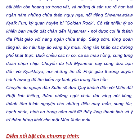
bãi biển còn hoang sơ trong vắt, và những di sản rực rỡ hơn hai
ngàn năm những chùa tháp nguy nga, nổi tiếng Shwemawdaw
Kyaik Pun, kỳ quan huyền bí "Golden Rock". Có rất nhiều lý do
khiến bạn muốn đặt chân đến Myanmar - nơi được coi là thánh
địa Phật giáo với hàng ngàn chùa tháp. Sáng sớm, từng đoàn
tăng lữ, áo nâu hay áo vàng tùy mùa, rồng rắn khắp các đường
phố khất thực. Buổi chiều các ni cô, cà sa màu hồng, cũng từng
đoàn nhộn nhịp. Chuyến du lịch Myanmar này cũng đưa bạn
đến với Kyaikhtiyo, nơi những tín đồ Phật giáo thường xuyên
hành hương để tìm kiếm sự bình yên trong tâm hồn.
Chuyến du ngoạn đầu Xuân sẽ đưa Quý khách đến với Miền đất
Phật linh thiêng, thăm những ngôi chùa dát vàng nổi tiếng,
thành tâm thỉnh nguyện cho những điều may mắn, sung túc,
hạnh phúc, bình an trong năm mới để thấy lòng thanh tịnh và ý
trí thêm hứng khởi cho một Mùa Xuân mới!
Điểm nổi bật của chương trình: