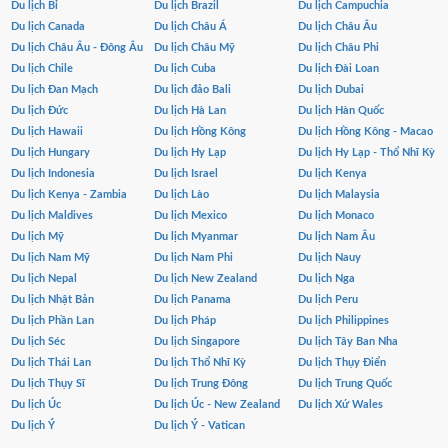
Du lịch Bỉ
Du lịch Brazil
Du lịch Campuchia
Du lịch Canada
Du lịch Châu Á
Du lịch Châu Âu
Du lịch Châu Âu - Đông Âu
Du lịch Châu Mỹ
Du lịch Châu Phi
Du lịch Chile
Du lịch Cuba
Du lịch Đài Loan
Du lịch Đan Mạch
Du lịch đảo Bali
Du lịch Dubai
Du lịch Đức
Du lịch Hà Lan
Du lịch Hàn Quốc
Du lịch Hawaii
Du lịch Hồng Kông
Du lịch Hồng Kông - Macao
Du lịch Hungary
Du lịch Hy Lạp
Du lịch Hy Lạp - Thổ Nhĩ Kỳ
Du lịch Indonesia
Du lịch Israel
Du lịch Kenya
Du lịch Kenya - Zambia
Du lịch Lào
Du lịch Malaysia
Du lịch Maldives
Du lịch Mexico
Du lịch Monaco
Du lịch Mỹ
Du lịch Myanmar
Du lịch Nam Âu
Du lịch Nam Mỹ
Du lịch Nam Phi
Du lịch Nauy
Du lịch Nepal
Du lịch New Zealand
Du lịch Nga
Du lịch Nhật Bản
Du lịch Panama
Du lịch Peru
Du lịch Phần Lan
Du lịch Pháp
Du lịch Philippines
Du lịch Séc
Du lịch Singapore
Du lịch Tây Ban Nha
Du lịch Thái Lan
Du lịch Thổ Nhĩ Kỳ
Du lịch Thụy Điển
Du lịch Thụy Sĩ
Du lịch Trung Đông
Du lịch Trung Quốc
Du lịch Úc
Du lịch Úc - New Zealand
Du lịch Xứ Wales
Du lịch Ý
Du lịch Ý - Vatican