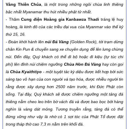
Vàng Thiên Chúa
,
là một trong những ngôi chùa linh thiêng
bậc nhất Myanamar thu hút nhiều phật tử nhất
.
-
Thăm
Cung điện Hoàng gia Kanbawza Thadi
tráng lệ huy
hoàng,
là kinh đô của các triều đại vua của Myanmar vào thế kỷ
thứ 15, 16.
-
Đoàn khởi hành lên
núi Đá Vàng
(Golden Rock), tới trạm dừng
chân Kin Pun & chuyển sang xe chuyên dụng để lên lưng chừng
núi. Đến đây, Quý khách có thể đi bộ hoặc đi kiệu (tự túc chi
phí) lên đỉnh núi chiêm ngưỡng
Chùa Hòn Đá Vàng
hay còn gọi
là
Chùa Kyaithtiyo
-
một tuyệt tác kỳ diệu được kết hợp bởi sức
sáng tạo vô hạn của con người và tạo hóa, được nhiều người tin
rằng được xây dựng hơn 2500 năm trước, khi Đức Phật còn
sống. Tại đây, Quý khách sẽ được chiêm ngưỡng một tảng đá
thiêng nằm cheo leo trên bờ vách đá và được bao bọc bởi hàng
nghìn lá vàng dát mỏng. Tương truyền rằng, tảng đá có thể
đứng vững như vậy là nhờ có 1 sợi tóc của Phật Tổ được đặt
trong tháp thờ cao 7,3 m nằm trên khối đá.