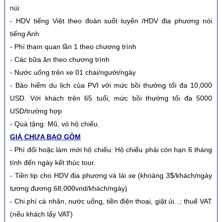
núi
- HDV tiếng Việt theo đoàn suốt tuyến /HDV địa phương nói
tiếng Anh
- Phí tham quan lần 1 theo chương trình
- Các bữa ăn theo chương trình
- Nước uống trên xe 01 chai/người/ngày
- Bảo hiểm du lịch của PVI với mức bồi thường tối đa 10,000
USD. Với khách trên 65 tuổi, mức bồi thường tối đa 5000
USD/trường hợp
- Quà tặng: Mũ, vỏ hộ chiếu.
GIÁ CHƯA BAO GỒM
- Phí đổi hoặc làm mới hộ chiếu. Hộ chiếu phải còn hạn 6 tháng
tính đến ngày kết thúc tour.
- Tiền tip cho HDV địa phương và lái xe (khoảng 3$/khách/ngày
tương đương 68,000vnd/khách/ngày)
- Chi phí cá nhân, nước uống, tiền điện thoại, giặt ủi...; thuế VAT
(nếu khách lấy VAT)