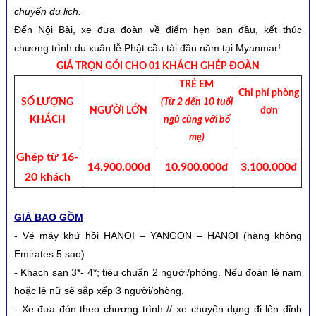
chuyến du lịch.
Đến Nội Bài, xe đưa đoàn về điểm hẹn ban đầu, kết thúc
chương trình du xuân lễ Phật cầu tài đầu năm tại Myanmar!
GIÁ TRỌN GÓI CHO 01 KHÁCH GHÉP ĐOÀN
TRẺ EM
Chi phí phòng
SỐ LƯỢNG
(Từ 2 đến 10 tuổi
NGƯỜI LỚN
đơn
KHÁCH
ngủ cùng với bố
mẹ)
Ghép từ 16-
14.900.000đ
10.900.000đ
3.100.000đ
20 khách
GIÁ BAO GỒM
- Vé máy khứ hồi HANOI – YANGON – HANOI (hàng không
Emirates 5 sao)
- Khách sạn 3*- 4*; tiêu chuẩn 2 người/phòng. Nếu đoàn lẻ nam
hoặc lẻ nữ sẽ sắp xếp 3 người/phòng.
- Xe đưa đón theo chương trình // xe chuyên dụng đi lên đỉnh