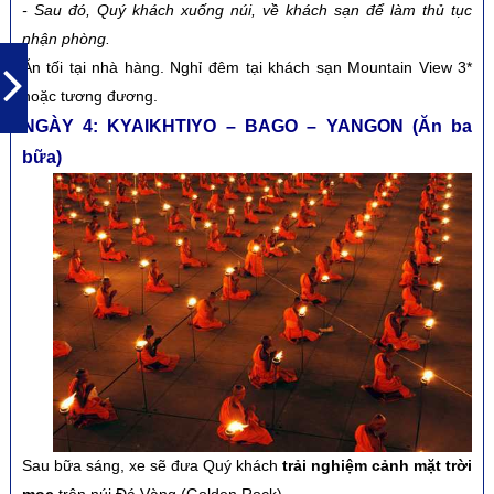
-
Sau đó, Quý khách xuống núi, về khách sạn để làm thủ tục
nhận phòng.
Ăn tối tại nhà hàng. Nghỉ đêm tại khách sạn Mountain View 3*
hoặc tương đương.
NGÀY 4: KYAIKHTIYO – BAGO – YANGON (Ăn ba
bữa)
Sau bữa sáng, xe sẽ đưa Quý khách
trải nghiệm cảnh mặt trời
mọc
trên núi Đá Vàng (Golden Rock).