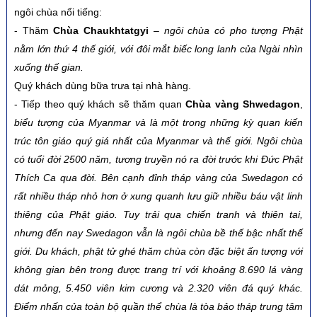
ngôi chùa nổi tiếng:
- Thăm
Chùa Chaukhtatgyi
–
ngôi chùa có pho tượng Phật
nằm lớn thứ 4 thế giới, với đôi mắt biếc long lanh của Ngài nhìn
xuống thế gian.
Quý khách dùng bữa trưa tại nhà hàng.
-
Tiếp theo quý khách sẽ thăm quan
Chùa vàng Shwedagon
,
biểu tượng của Myanmar và là một trong những kỳ quan kiến
trúc tôn giáo quý giá nhất của Myanmar và thế giới. Ngôi chùa
có tuổi đời 2500 năm, tương truyền nó ra đời trước khi Đức Phật
Thích Ca qua đời. Bên cạnh đỉnh tháp vàng của Swedagon có
rất nhiều tháp nhỏ hơn ở xung quanh lưu giữ nhiều báu vật linh
thiêng của Phật giáo. Tuy trải qua chiến tranh và thiên tai,
nhưng đến nay Swedagon vẫn là ngôi chùa bề thế bậc nhất thế
giới. Du khách, phật tử ghé thăm chùa còn đặc biệt ấn tượng với
không gian bên trong được trang trí với khoảng 8.690 lá vàng
dát mỏng, 5.450 viên kim cương và 2.320 viên đá quý khác.
Điểm nhấn của toàn bộ quần thể chùa là tòa bảo tháp trung tâm