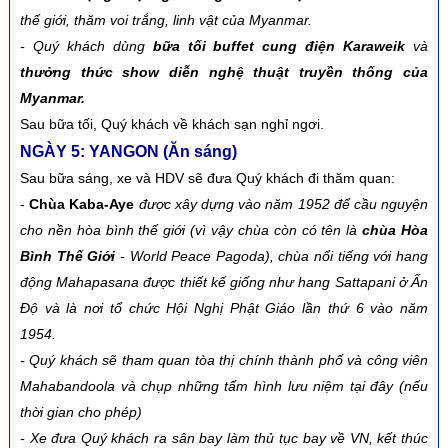
thế giới, thăm voi trắng, linh vật của Myanmar.
-
Quý khách dùng
bữa tối buffet cung điện Karaweik
và
thưởng thức show diễn nghệ thuật truyền thống của
Myanmar.
Sau bữa tối, Quý khách về khách sạn nghỉ ngơi.
NGÀY 5: YANGON (Ăn sáng)
Sau bữa sáng, xe và HDV sẽ đưa Quý khách đi thăm quan:
-
Chùa Kaba-Aye
được xây dựng vào năm 1952 để cầu nguyện
cho nền hòa bình thế giới (vì vậy chùa còn có tên là
chùa Hòa
Bình Thế Giới
- World Peace Pagoda), chùa nổi tiếng với hang
động Mahapasana được thiết kế giống như hang Sattapani ở Ấn
Độ và là nơi tổ chức Hội Nghị Phật Giáo lần thứ 6 vào năm
1954.
-
Quý khách sẽ tham quan tòa thị chính thành phố và công viên
Mahabandoola và chụp những tấm hình lưu niệm tại đây (nếu
thời gian cho phép)
-
Xe đưa Quý khách ra sân bay làm thủ tục bay về VN, kết thúc