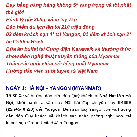
Bay bằng hãng hàng không 5* sang trọng và tốt nhất
thế giới
Hành lý gửi 30kg, xách tay 7kg
Bảo hiểm du lịch lên tối 210 triệu đồng
03 đêm khách sạn 4* tại Yangon, 01 đêm khách sạn 3*
tại Golden Rock
Bữa ăn buffet tại Cung điện Karaweik và thưởng thức
show diễn nghệ thuật truyền thống của Myanmar.
Thăm các ngôi chùa nổi tiếng nhất Myanmar
Hướng dẫn viên suốt tuyến từ Việt Nam.
NGÀY 1: HÀ NỘI – YANGON (MYANMAR)
19:30
Xe và hướng dẫn viên đón Quý khách tại
Nhà Hát lớn Hà
Nội
, khởi hành ra sân bay Nội Bài đáp chuyến bay
EK389
(22h
45
-
0
h
20
)
đến
Yangon
.
Đến sân bay Yangon, xe và hướng
dẫn đón Quý khách về khách sạn nhận phòng nghỉ ngơi tại
khách sạn Grand United 4* ở Yangon.