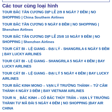
Các tour cùng loại hình
TOUR BẮC TÂN CƯƠNG DỊP LỄ 2/9 8 NGÀY 7 ĐÊM | NO
SHOPPING | China Southern Airlines
TOUR BẮC TÂN CƯƠNG 9 NGÀY 8 ĐÊM | NO SHOPPING |
Shenzhen Airlines
TOUR BẮC TÂN CƯƠNG DỊP LỄ 25/8 10 NGÀY 9 ĐÊM | NO
SHOPPING | Shenzhen Airlines
TOUR CÁT BI - LỆ GIANG - ĐẠI LÝ - SHANGRILA 6 NGÀY 5 ĐÊM
| BAY LUCKY AIRLINES
TOUR CÁT BI - LỆ GIANG - SHANGRILA 5 NGÀY 4 ĐÊM | BAY
LUCKY AIRLINES
TOUR CÁT BI - LỆ GIANG - ĐẠI LÝ 5 NGÀY 4 ĐÊM | BAY LUCKY
AIRLINES
TOUR BẮC KINH MONO – VẠN LÝ TRƯỜNG THÀNH – TỬ CẤM
THÀNH 4 NGÀY 3 ĐÊM | BAY VIETNAM AIRLINES
TOUR N _ BẮC KINH – CỔ BẮC THỦY TRẤN – VẠN LÝ TRƯỜNG
THÀNH TƯ MÃ ĐÀI 5 NGÀY 4 ĐÊM | NO SHOPPING |BAY AIR
CHINA