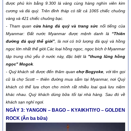
được phủ kín bằng 9.300 lá vàng cùng hàng nghìn viên kim
cương và đá quý. Trên đỉnh tháp có tất cả 1065 chiếc chuông
vàng và 421 chiếc chuông bạc.
-
Tham quan
cửa hàng đá quý và trang sức
nổi tiếng của
Myanmar: Đất nước Myanmar được mệnh danh là
“Thiên
đường đá quý thế giới”
, là nơi có trữ lượng đá quý và hồng
ngọc lớn nhất thế giới.Các loại hồng ngọc, ngọc bích ở Myanmar
tập trung chủ yếu ở nước này, đặc biệt là
"thung lũng hồng
ngọc" Mogok
.
-
Quý khách sẽ được đến thăm quan
chợ Bogyoke
, với tên gọi
cũ là chợ Scott – thiên đường mua sắm tại Myanmar, nơi Quý
khách có thể lựa chọn cho mình rất nhiều loại quà lưu niệm
khác nhau. Quý khách dùng bữa tối tại nhà hàng. Sau đó về
khách sạn nghỉ ngơi.
NGÀY 3: YANGON – BAGO – KYAIKHTIYO – GOLDEN
ROCK (Ăn ba bữa)