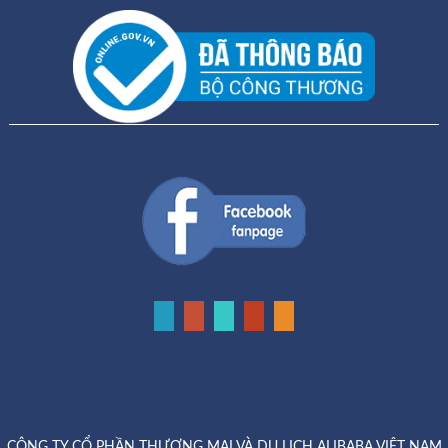
CÔNG TY CỔ PHẦN THƯƠNG MẠI VÀ DU LỊCH ALIBABA VIỆT NAM