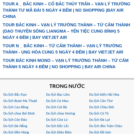
TOUR A _ BẮC KINH – CỔ BẮC THỦY TRẤN – VẠN LÝ TRƯỜNG
THÀNH TƯ MÃ ĐÀI 5 NGÀY 4 ĐÊM | NO SHOPPING |BAY AIR
CHINA
TOUR BẮC KINH – VẠN LÝ TRƯỜNG THÀNH – TỬ CẤM THÀNH
(DẠO THUYỀN SÔNG LIANGMA – YẾN TIỆC CUNG ĐÌNH) 5
NGÀY 4 ĐÊM | BAY VIETJET AIR
TOUR N _ BẮC KINH – TỬ CẤM THÀNH – VẠN LÝ TRƯỜNG
THÀNH - UNG HÒA CUNG 5 NGÀY 4 ĐÊM | BAY VIETJET AIR
TOUR BẮC KINH MONO – VẠN LÝ TRƯỜNG THÀNH – TỬ CẤM
THÀNH 5 NGÀY 4 ĐÊM | NO SHOPPING | BAY AIR CHINA
TRONG NƯỚC
Du lịch Bắc Kạn
Du lịch Bạc Liêu
Du lịch biển Hải Hòa
Du lịch Buôn Ma Thuật
Du lịch Cà Mau
Du lịch Cần Thơ
Du lịch Cao Bằng
Du lịch Cát Bà
Du lịch Châu Đốc
Du lịch chùa Bái Đính
Du lịch chùa Hương
Du lịch Cô Tô
Du lịch Côn Đảo
Du lịch Cửa Lò
Du lịch Đà Lạt
Du lịch Đà Nẵng
Du lịch Đắc Lắc
Du lịch đảo Tuần Châu
Du lịch Đền Hùng
Du lịch Điện Biên
Du lịch Đồ Sơn