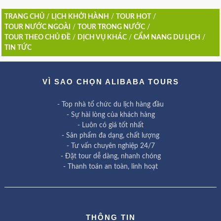
TRANG CHỦ
/
LỊCH KHỞI HÀNH
/
TOUR HOT
/
TOUR NƯỚC NGOÀI
/
TOUR TRONG NƯỚC
/
TOUR THEO CHỦ ĐỀ
/
DỊCH VỤ KHÁC
/
CẨM NANG DU LỊCH
/
TIN TỨC
VÌ SAO CHỌN ALIBABA TOURS
- Top nhà tổ chức du lịch hàng đầu
- Sự hài lòng của khách hàng
- Luôn có giá tốt nhất
- Sản phẩm đa dạng, chất lượng
- Tư vấn chuyên nghiệp 24/7
- Đặt tour dễ dàng, nhanh chóng
- Thanh toán an toàn, linh hoạt
THÔNG TIN