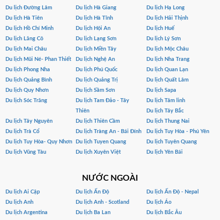
Du lịch Đường Lâm
Du lịch Hà Giang
Du lịch Hạ Long
Du lịch Hà Tiên
Du lịch Hà Tĩnh
Du lịch Hải Thịnh
Du lịch Hồ Chí Minh
Du lịch Hội An
Du lịch Huế
Du lịch Lăng Cô
Du lịch Lạng Sơn
Du lịch Lý Sơn
Du lịch Mai Châu
Du lịch Miền Tây
Du lịch Mộc Châu
Du lịch Mũi Né- Phan Thiết
Du lịch Nghệ An
Du lịch Nha Trang
Du lịch Phong Nha
Du lịch Phú Quốc
Du lịch Quan Lạn
Du lịch Quảng Bình
Du lịch Quảng Trị
Du lịch Quất Lâm
Du lịch Quy Nhơn
Du lịch Sầm Sơn
Du lịch Sapa
Du lịch Sóc Trăng
Du lịch Tam Đảo - Tây
Du lịch Tâm linh
Thiên
Du lịch Tây Bắc
Du lịch Tây Nguyên
Du lịch Thiên Cầm
Du lịch Thung Nai
Du lịch Trà Cổ
Du lịch Tràng An - Bái Đính
Du lịch Tuy Hòa - Phú Yên
Du lịch Tuy Hòa- Quy Nhơn
Du lịch Tuyen Quang
Du lịch Tuyên Quang
Du lịch Vũng Tàu
Du lịch Xuyên Việt
Du lịch Yên Bái
NƯỚC NGOÀI
Du lịch Ai Cập
Du lịch Ấn Độ
Du lịch Ấn Độ - Nepal
Du lịch Anh
Du lịch Anh - Scotland
Du lịch Áo
Du lịch Argentina
Du lịch Ba Lan
Du lịch Bắc Âu