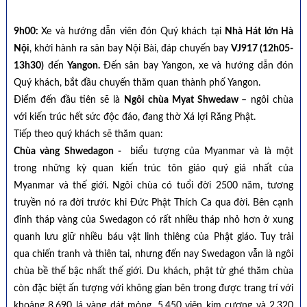
9h00:
Xe và hướng dẫn viên đón Quý khách tại
Nhà Hát lớn Hà
Nội
, khởi hành ra sân bay Nội Bài, đáp chuyến bay
VJ917
(12h05-
13h30
)
đến
Yangon
.
Đến sân bay
Yangon,
xe và hướng dẫn đón
Quý khách, bắt đầu chuyến thăm quan thành phố Yangon.
Điểm đến đầu tiên sẽ là
Ngôi chùa Myat Shwedaw
– ngôi chùa
với kiến trúc hết sức độc đáo, đang thờ Xá lợi Răng Phật.
Tiếp theo quý khách sẽ thăm quan:
Chùa vàng Shwedagon -
biểu tượng của Myanmar và là một
trong những kỳ quan kiến trúc tôn giáo quý giá nhất của
Myanmar và thế giới. Ngôi chùa có tuổi đời 2500 năm, tương
truyền nó ra đời trước khi Đức Phật Thích Ca qua đời. Bên cạnh
đỉnh tháp vàng của Swedagon có rất nhiều tháp nhỏ hơn ở xung
quanh lưu giữ nhiều báu vật linh thiêng của Phật giáo. Tuy trải
qua chiến tranh và thiên tai, nhưng đến nay Swedagon vẫn là ngôi
chùa bề thế bậc nhất thế giới. Du khách, phật tử ghé thăm chùa
còn đặc biệt ấn tượng với không gian bên trong được trang trí với
khoảng 8.690 lá vàng dát mỏng, 5.450 viên kim cương và 2.320