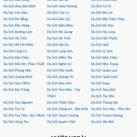
Du lịch chùa Bái Đính
Du lịch chùa Hương
Du lịch Cô Tô
Du lịch Côn Đảo
Du lịch Cửa Lò
Du lịch Đà Lạt
Du lịch Đà Nẵng
Du lịch Đắc Lắc
Du lịch đảo Tuần Châu
Du lịch Đền Hùng
Du lịch Điện Biên
Du lịch Đồ Sơn
Du lịch Đường Lâm
Du lịch Hà Giang
Du lịch Hạ Long
Du lịch Hà Tiên
Du lịch Hà Tĩnh
Du lịch Hải Thịnh
Du lịch Hồ Chí Minh
Du lịch Hội An
Du lịch Huế
Du lịch Lăng Cô
Du lịch Lạng Sơn
Du lịch Lý Sơn
Du lịch Mai Châu
Du lịch Miền Tây
Du lịch Mộc Châu
Du lịch Mũi Né- Phan Thiết
Du lịch Nghệ An
Du lịch Nha Trang
Du lịch Phong Nha
Du lịch Phú Quốc
Du lịch Quan Lạn
Du lịch Quảng Bình
Du lịch Quảng Trị
Du lịch Quất Lâm
Du lịch Quy Nhơn
Du lịch Sầm Sơn
Du lịch Sapa
Du lịch Sóc Trăng
Du lịch Tam Đảo - Tây
Du lịch Tâm linh
Thiên
Du lịch Tây Bắc
Du lịch Tây Nguyên
Du lịch Thiên Cầm
Du lịch Thung Nai
Du lịch Trà Cổ
Du lịch Tràng An - Bái Đính
Du lịch Tuy Hòa - Phú Yên
Du lịch Tuy Hòa- Quy Nhơn
Du lịch Tuyen Quang
Du lịch Tuyên Quang
Du lịch Vũng Tàu
Du lịch Xuyên Việt
Du lịch Yên Bái