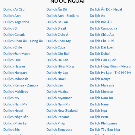
NƯỚC NGOÀI
Du lịch Ai Cập
Du lịch Ấn Độ
Du lịch Ấn Độ - Nepal
Du lịch Anh
Du lịch Anh - Scotland
Du lịch Áo
Du lịch Argentina
Du lịch Ba Lan
Du lịch Bắc Âu
Du lịch Bỉ
Du lịch Brazil
Du lịch Campuchia
Du lịch Canada
Du lịch Châu Á
Du lịch Châu Âu
Du lịch Châu Âu - Đông Âu
Du lịch Châu Mỹ
Du lịch Châu Phi
Du lịch Chile
Du lịch Cuba
Du lịch Đài Loan
Du lịch Đan Mạch
Du lịch đảo Bali
Du lịch Dubai
Du lịch Đức
Du lịch Hà Lan
Du lịch Hàn Quốc
Du lịch Hawaii
Du lịch Hồng Kông
Du lịch Hồng Kông - Macao
Du lịch Hungary
Du lịch Hy Lạp
Du lịch Hy Lạp - Thổ Nhĩ Kỳ
Du lịch Indonesia
Du lịch Israel
Du lịch Kenya
Du lịch Kenya - Zambia
Du lịch Lào
Du lịch Malaysia
Du lịch Maldives
Du lịch Mexico
Du lịch Monaco
Du lịch Mỹ
Du lịch Myanmar
Du lịch Nam Âu
Du lịch Nam Mỹ
Du lịch Nam Phi
Du lịch Nauy
Du lịch Nepal
Du lịch New Zealand
Du lịch Nga
Du lịch Nhật Bản
Du lịch Panama
Du lịch Peru
Du lịch Phần Lan
Du lịch Pháp
Du lịch Philippines
Du lịch Séc
Du lịch Singapore
Du lịch Tây Ban Nha