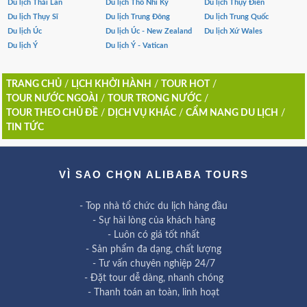
Du lịch Thái Lan
Du lịch Thổ Nhĩ Kỳ
Du lịch Thụy Điển
Du lịch Thụy Sĩ
Du lịch Trung Đông
Du lịch Trung Quốc
Du lịch Úc
Du lịch Úc - New Zealand
Du lịch Xứ Wales
Du lịch Ý
Du lịch Ý - Vatican
TRANG CHỦ
/
LỊCH KHỞI HÀNH
/
TOUR HOT
/
TOUR NƯỚC NGOÀI
/
TOUR TRONG NƯỚC
/
TOUR THEO CHỦ ĐỀ
/
DỊCH VỤ KHÁC
/
CẨM NANG DU LỊCH
/
TIN TỨC
VÌ SAO CHỌN ALIBABA TOURS
- Top nhà tổ chức du lịch hàng đầu
- Sự hài lòng của khách hàng
- Luôn có giá tốt nhất
- Sản phẩm đa dạng, chất lượng
- Tư vấn chuyên nghiệp 24/7
- Đặt tour dễ dàng, nhanh chóng
- Thanh toán an toàn, linh hoạt