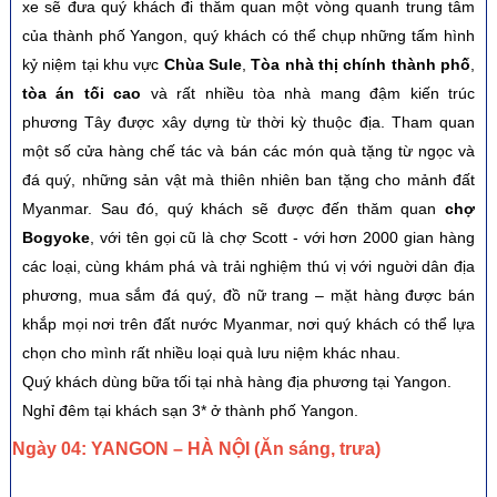
xe sẽ đưa quý khách đi thăm quan một vòng quanh trung tâm
của thành phố Yangon, quý khách có thể chụp những tấm hình
kỷ niệm tại khu
vực
Chùa Sule
,
Tòa nhà thị chính thành phố
,
tòa án tối cao
và rất nhiều tòa nhà mang đậm kiến trúc
phương Tây được xây dựng từ thời kỳ thuộc địa. Tham quan
một số cửa hàng chế tác và bán các món quà tặng từ ngọc và
đá quý, những sản vật mà thiên nhiên ban tặng cho mảnh đất
Myanmar. Sau đó, quý khách sẽ được đến thăm quan
chợ
Bogyoke
, với tên gọi cũ là chợ Scott - với hơn 2000 gian hàng
các loại, cùng khám phá và trải nghiệm thú vị với nguời dân địa
phương, mua sắm đá quý, đồ nữ trang – mặt hàng được bán
khắp mọi nơi trên đất nước Myanmar, nơi quý khách có thể lựa
chọn cho mình rất nhiều loại quà lưu niệm khác nhau.
Quý khách dùng bữa tối tại nhà hàng địa phương tại Yangon.
Nghỉ đêm tại khách sạn 3* ở thành phố Yangon.
Ngày 04: YANGON – HÀ NỘI (Ăn sáng, trưa)