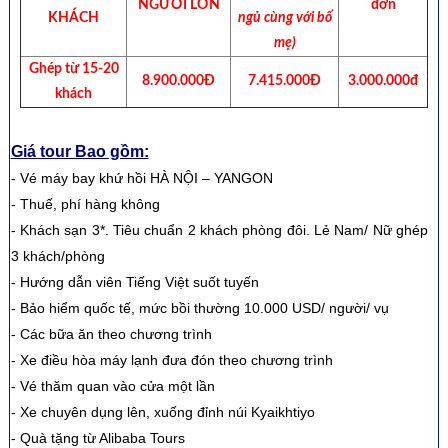
NGƯỜI LỚN
đơn
KHÁCH
ngủ cùng với bố
mẹ)
Ghép từ 15-20
8.900.000Đ
7.415.000Đ
3.000.000đ
khách
Giá tour Bao gồm:
- Vé máy bay khứ hồi HÀ NỘI – YANGON
- Thuế, phí hàng không
- Khách sạn 3*. Tiêu chuẩn 2 khách phòng đôi. Lẻ Nam/ Nữ ghép
3 khách/phòng
- Hướng dẫn viên Tiếng Việt suốt tuyến
- Bảo hiểm quốc tế, mức bồi thường 10.000 USD/ người/ vụ
- Các bữa ăn theo chương trình
- Xe điều hòa máy lạnh đưa đón theo chương trình
- Vé thăm quan vào cửa một lần
- Xe chuyên dụng lên, xuống đỉnh núi Kyaikhtiyo
- Quà tặng từ Alibaba Tours