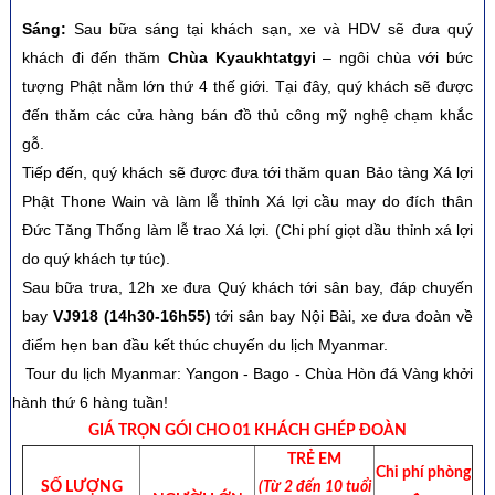
Sáng:
Sau bữa sáng tại khách sạn, xe và HDV sẽ đưa quý
khách đi đến thăm
Chùa Kyaukhtatgyi
– ngôi chùa với bức
tượng Phật nằm lớn thứ 4 thế giới. Tại đây, quý khách sẽ được
đến thăm các cửa hàng bán đồ thủ công mỹ nghệ chạm khắc
gỗ.
Tiếp đến, quý khách sẽ được đưa tới thăm quan Bảo tàng Xá lợi
Phật Thone Wain và làm lễ thỉnh Xá lợi cầu may do đích thân
Đức Tăng Thống làm lễ trao Xá lợi. (Chi phí giọt dầu thỉnh xá lợi
do quý khách tự túc).
Sau bữa trưa, 12h xe đưa Quý khách tới sân bay, đáp chuyến
bay
VJ918 (14h30-16h55)
tới sân bay Nội Bài, xe đưa đoàn về
điểm hẹn ban đầu kết thúc chuyến du lịch Myanmar.
Tour du lịch Myanmar: Yangon - Bago - Chùa Hòn đá Vàng khởi
hành thứ 6 hàng tuần!
GIÁ TRỌN GÓI CHO 01 KHÁCH GHÉP ĐOÀN
TRẺ EM
Chi phí phòng
SỐ LƯỢNG
(Từ 2 đến 10 tuổi