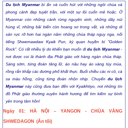
Du lịch Myanmar
bí ẩn và cuốn hút với những ngôi chùa và
phong cảnh đẹp tuyệt trần, với một sự lôi cuốn mê hoặc. Ở
Myanmar còn những cánh rừng nguyên sinh, những dãy núi
hùng vĩ, những bãi biển còn hoang sơ trong vắt, và những di
sản rực rỡ hơn hai ngàn năm những chùa tháp nguy nga, nổi
tiếng Shwemawdaw Kyaik Pun, kỳ quan huyền bí "Golden
Rock". Có rất nhiều lý do khiến bạn muốn đi
du lịch Myanmar
-
nơi được coi là thánh địa Phật giáo với hàng ngàn chùa tháp.
Sáng sớm, từng đoàn tăng lữ, áo nâu hay áo vàng tùy mùa,
rồng rắn khắp các đường phố khất thực. Buổi chiều các ni cô, cà
sa màu hồng, cũng từng đoàn nhộn nhịp. Chuyến
du lịch
Myanmar
này cũng đưa bạn đến với Kyaikhtiyo, nơi những tín
đồ Phật giáo thường xuyên hành hương để tìm kiếm sự bình
yên trong tâm hồn!
Ngày 01: HÀ NỘI – YANGON -
CHÙA VÀNG
SHWEDAGON
(Ăn tối)