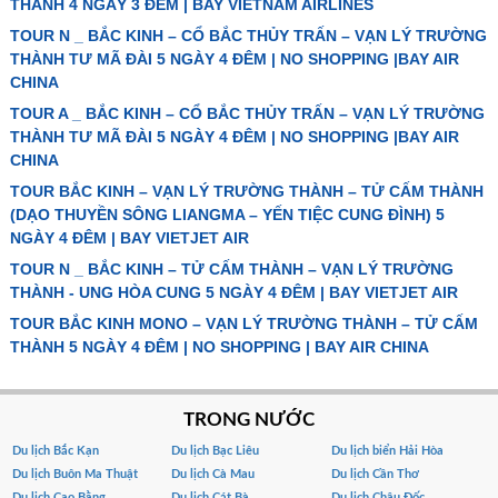
THÀNH 4 NGÀY 3 ĐÊM | BAY VIETNAM AIRLINES
TOUR N _ BẮC KINH – CỔ BẮC THỦY TRẤN – VẠN LÝ TRƯỜNG
THÀNH TƯ MÃ ĐÀI 5 NGÀY 4 ĐÊM | NO SHOPPING |BAY AIR
CHINA
TOUR A _ BẮC KINH – CỔ BẮC THỦY TRẤN – VẠN LÝ TRƯỜNG
THÀNH TƯ MÃ ĐÀI 5 NGÀY 4 ĐÊM | NO SHOPPING |BAY AIR
CHINA
TOUR BẮC KINH – VẠN LÝ TRƯỜNG THÀNH – TỬ CẤM THÀNH
(DẠO THUYỀN SÔNG LIANGMA – YẾN TIỆC CUNG ĐÌNH) 5
NGÀY 4 ĐÊM | BAY VIETJET AIR
TOUR N _ BẮC KINH – TỬ CẤM THÀNH – VẠN LÝ TRƯỜNG
THÀNH - UNG HÒA CUNG 5 NGÀY 4 ĐÊM | BAY VIETJET AIR
TOUR BẮC KINH MONO – VẠN LÝ TRƯỜNG THÀNH – TỬ CẤM
THÀNH 5 NGÀY 4 ĐÊM | NO SHOPPING | BAY AIR CHINA
TRONG NƯỚC
Du lịch Bắc Kạn
Du lịch Bạc Liêu
Du lịch biển Hải Hòa
Du lịch Buôn Ma Thuật
Du lịch Cà Mau
Du lịch Cần Thơ
Du lịch Cao Bằng
Du lịch Cát Bà
Du lịch Châu Đốc