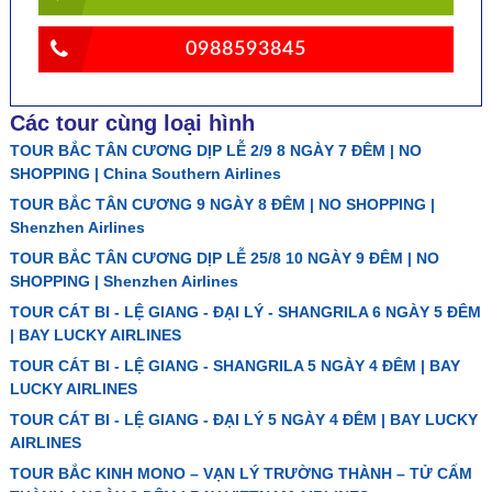
0988593845
Các tour cùng loại hình
TOUR BẮC TÂN CƯƠNG DỊP LỄ 2/9 8 NGÀY 7 ĐÊM | NO
SHOPPING | China Southern Airlines
TOUR BẮC TÂN CƯƠNG 9 NGÀY 8 ĐÊM | NO SHOPPING |
Shenzhen Airlines
TOUR BẮC TÂN CƯƠNG DỊP LỄ 25/8 10 NGÀY 9 ĐÊM | NO
SHOPPING | Shenzhen Airlines
TOUR CÁT BI - LỆ GIANG - ĐẠI LÝ - SHANGRILA 6 NGÀY 5 ĐÊM
| BAY LUCKY AIRLINES
TOUR CÁT BI - LỆ GIANG - SHANGRILA 5 NGÀY 4 ĐÊM | BAY
LUCKY AIRLINES
TOUR CÁT BI - LỆ GIANG - ĐẠI LÝ 5 NGÀY 4 ĐÊM | BAY LUCKY
AIRLINES
TOUR BẮC KINH MONO – VẠN LÝ TRƯỜNG THÀNH – TỬ CẤM