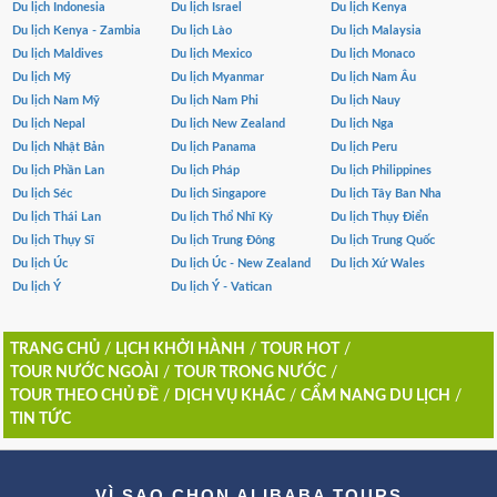
Du lịch Indonesia
Du lịch Israel
Du lịch Kenya
Du lịch Kenya - Zambia
Du lịch Lào
Du lịch Malaysia
Du lịch Maldives
Du lịch Mexico
Du lịch Monaco
Du lịch Mỹ
Du lịch Myanmar
Du lịch Nam Âu
Du lịch Nam Mỹ
Du lịch Nam Phi
Du lịch Nauy
Du lịch Nepal
Du lịch New Zealand
Du lịch Nga
Du lịch Nhật Bản
Du lịch Panama
Du lịch Peru
Du lịch Phần Lan
Du lịch Pháp
Du lịch Philippines
Du lịch Séc
Du lịch Singapore
Du lịch Tây Ban Nha
Du lịch Thái Lan
Du lịch Thổ Nhĩ Kỳ
Du lịch Thụy Điển
Du lịch Thụy Sĩ
Du lịch Trung Đông
Du lịch Trung Quốc
Du lịch Úc
Du lịch Úc - New Zealand
Du lịch Xứ Wales
Du lịch Ý
Du lịch Ý - Vatican
TRANG CHỦ
/
LỊCH KHỞI HÀNH
/
TOUR HOT
/
TOUR NƯỚC NGOÀI
/
TOUR TRONG NƯỚC
/
TOUR THEO CHỦ ĐỀ
/
DỊCH VỤ KHÁC
/
CẨM NANG DU LỊCH
/
TIN TỨC
VÌ SAO CHỌN ALIBABA TOURS