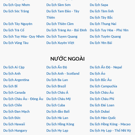
Du lịch Quy Nhơn
Du lịch Sầm Sơn
Du lịch Sapa
Du lịch Sóc Trăng
Du lịch Tam Đảo - Tây
Du lịch Tâm linh
Thiên
Du lịch Tây Bắc
Du lịch Tây Nguyên
Du lịch Thiên Cầm
Du lịch Thung Nai
Du lịch Trà Cổ
Du lịch Tràng An - Bái Đính
Du lịch Tuy Hòa - Phú Yên
Du lịch Tuy Hòa- Quy Nhơn
Du lịch Tuyen Quang
Du lịch Tuyên Quang
Du lịch Vũng Tàu
Du lịch Xuyên Việt
Du lịch Yên Bái
NƯỚC NGOÀI
Du lịch Ai Cập
Du lịch Ấn Độ
Du lịch Ấn Độ - Nepal
Du lịch Anh
Du lịch Anh - Scotland
Du lịch Áo
Du lịch Argentina
Du lịch Ba Lan
Du lịch Bắc Âu
Du lịch Bỉ
Du lịch Brazil
Du lịch Campuchia
Du lịch Canada
Du lịch Châu Á
Du lịch Châu Âu
Du lịch Châu Âu - Đông Âu
Du lịch Châu Mỹ
Du lịch Châu Phi
Du lịch Chile
Du lịch Cuba
Du lịch Đài Loan
Du lịch Đan Mạch
Du lịch đảo Bali
Du lịch Dubai
Du lịch Đức
Du lịch Hà Lan
Du lịch Hàn Quốc
Du lịch Hawaii
Du lịch Hồng Kông
Du lịch Hồng Kông - Macao
Du lịch Hungary
Du lịch Hy Lạp
Du lịch Hy Lạp - Thổ Nhĩ Kỳ