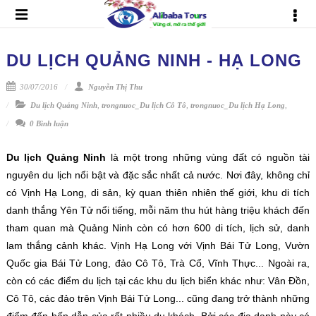
DU LỊCH QUẢNG NINH - HẠ LONG
30/07/2016
Nguyễn Thị Thu
Du lịch Quảng Ninh
,
trongnuoc_Du lịch Cô Tô
,
trongnuoc_Du lịch Hạ Long
,
0 Bình luận
Du lịch Quảng Ninh
là một trong những vùng đất có nguồn tài
nguyên du lịch nổi bật và đặc sắc nhất cả nước. Nơi đây, không chỉ
có Vịnh Hạ Long, di sản, kỳ quan thiên nhiên thế giới, khu di tích
danh thắng Yên Tử nổi tiếng, mỗi năm thu hút hàng triệu khách đến
tham quan mà Quảng Ninh còn có hơn 600 di tích, lịch sử, danh
lam thắng cảnh khác. Vịnh Hạ Long với Vịnh Bái Tử Long, Vườn
Quốc gia Bái Tử Long, đảo Cô Tô, Trà Cổ, Vĩnh Thực... Ngoài ra,
còn có các điểm du lịch tại các khu du lịch biển khác như: Vân Đồn,
Cô Tô, các đảo trên Vịnh Bái Tử Long... cũng đang trở thành những