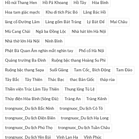
Hồ núi Thang Hen
Hồ Pá Khoang
Hồ Tây
Hòa Bình
Hoa tam giác mạch:
Khu di tích Pác Bó
Lăng Bác Hồ
làng cổ Đường Lâm
Làng gốm Bát Tràng
Lý Bát Đế
Mai Châu
Mù Cang Chải
Ngã ba Đồng Lộc
Nhà hát lớn Hà Nội
Nhà thờ lớn Hà Nội
Ninh Bình
Phật Bà Quan Âm nghìn mắt nghìn tay
Phố cổ Hà Nội
Quảng trường Ba Đình
Ruộng bậc thang Hoàng Su Phì
Ruộng bậc thang Sapa
Suối Giàng
Tam Cốc_ Bích Động
Tam Đảo
Tây Bắc
Tây Thiên
Thác Bạc
thac Bản Giốc
tháp rùa
Thiền viện Trúc Lâm Tây Thiên
Thung lũng Tú Lệ
Thủy điện Hòa Bình (Sông Đà):
Tràng An
Tràng Kênh
trongnuoc_Du lịch Bắc Ninh
trongnuoc_Du lịch Cô Tô
trongnuoc_Du lịch Điện Biên
trongnuoc_Du lịch Hạ Long
trongnuoc_Du lịch Phú Thọ
trongnuoc_Du lịch Tuần Châu
trongnuoc_Du lịch Yên Bái
Vịnh Lan Hạ
Vĩnh Phúc