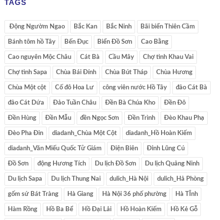
TAGS
​ Động Ngườm Ngao
Bắc Kan
Bắc Ninh
Bãi biển Thiên Cầm
Bánh tôm hồ Tây
Bến Đục
Biển Đồ Sơn
Cao Bằng
Cao nguyên Mộc Châu
Cát Bà
Cầu Mây
Chợ tình Khau Vai
Chợ tình Sapa
Chùa Bái Đính
Chùa Bút Tháp
Chùa Hương
Chùa Một cột
Cố đô Hoa Lư
công viên nước Hồ Tây
đảo Cát Bà
đảo Cát Dứa
Đảo Tuần Châu
Đền Bà Chúa Kho
Đền Đô
Đền Hùng
Đền Mẫu
đền Ngọc Sơn
Đền Trình
Đèo Khau Phạ
Đèo Pha Đin
diadanh_Chùa Một Cột
diadanh_Hồ Hoàn Kiếm
diadanh_Văn Miếu Quốc Tử Giám
Điện Biên
Đỉnh Lũng Cú
Đồ Sơn
động Hương Tích
Du lịch Đồ Sơn
Du lịch Quảng Ninh
Du lịch Sapa
Du lịch Thung Nai
dulich_Hà Nội
dulich_Hả Phòng
gốm sứ Bát Tràng
Hà Giang
Hà Nội 36 phố phường
Hà TĨnh
Hàm Rồng
Hồ Ba Bể
Hồ Đại Lải
Hồ Hoàn Kiếm
Hồ Kẻ Gỗ