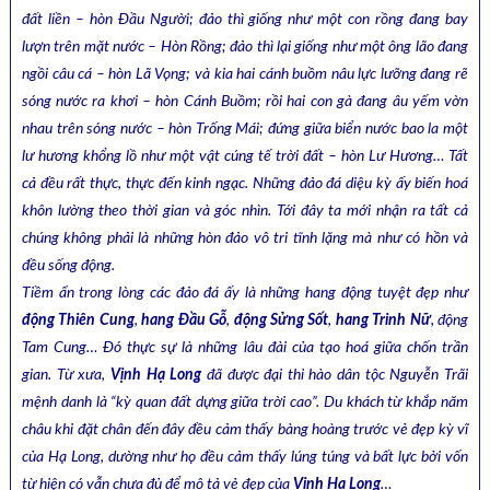
đất liền – hòn Đầu Người; đảo thì giống như một con rồng đang bay
lượn trên mặt nước – Hòn Rồng; đảo thì lại giống như một ông lão đang
ngồi câu cá – hòn Lã Vọng; và kia hai cánh buồm nâu lực lưỡng đang rẽ
sóng nước ra khơi – hòn Cánh Buồm; rồi hai con gà đang âu yếm vờn
nhau trên sóng nước – hòn Trống Mái; đứng giữa biển nước bao la một
lư hương khổng lồ như một vật cúng tế trời đất – hòn Lư Hương… Tất
cả đều rất thực, thực đến kinh ngạc. Những đảo đá diệu kỳ ấy biến hoá
khôn lường theo thời gian và góc nhìn. Tới đây ta mới nhận ra tất cả
chúng không phải là những hòn đảo vô tri tĩnh lặng mà như có hồn và
đều sống động.
Tiềm ẩn trong lòng các đảo đá ấy là những hang động tuyệt đẹp như
động Thiên Cung
,
hang Đầu Gỗ
,
động Sửng Sốt
,
hang Trinh Nữ
, động
Tam Cung… Đó thực sự là những lâu đài của tạo hoá giữa chốn trần
gian. Từ xưa,
Vịnh Hạ Long
đã được đại thi hào dân tộc Nguyễn Trãi
mệnh danh là “kỳ quan đất dựng giữa trời cao”. Du khách từ khắp năm
châu khi đặt chân đến đây đều cảm thấy bàng hoàng trước vẻ đẹp kỳ vĩ
của Hạ Long, dường như họ đều cảm thấy lúng túng và bất lực bởi vốn
từ hiện có vẫn chưa đủ để mô tả vẻ đẹp của
Vịnh Hạ Long
…