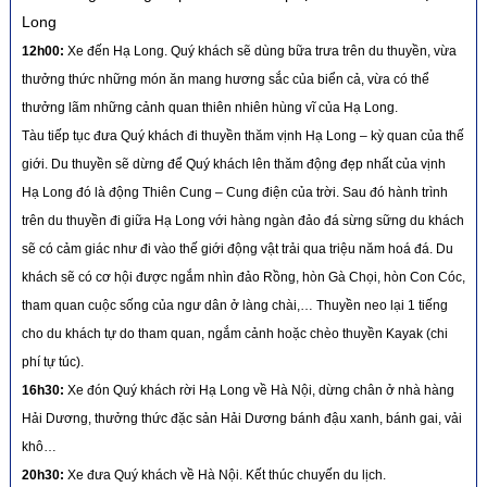
Long
12h00:
Xe đến Hạ Long. Quý khách sẽ dùng bữa trưa trên du thuyền, vừa
thưởng thức những món ăn mang hương sắc của biển cả, vừa có thể
thưởng lãm những cảnh quan thiên nhiên hùng vĩ của Hạ Long.
Tàu tiếp tục đưa Quý khách đi thuyền thăm vịnh Hạ Long – kỳ quan của thế
giới. Du thuyền sẽ dừng để Quý khách lên thăm động đẹp nhất của vịnh
Hạ Long đó là động Thiên Cung – Cung điện của trời. Sau đó hành trình
trên du thuyền đi giữa Hạ Long với hàng ngàn đảo đá sừng sững du khách
sẽ có cảm giác như đi vào thế giới động vật trải qua triệu năm hoá đá. Du
khách sẽ có cơ hội được ngắm nhìn đảo Rồng, hòn Gà Chọi, hòn Con Cóc,
tham quan cuộc sống của ngư dân ở làng chài,… Thuyền neo lại 1 tiếng
cho du khách tự do tham quan, ngắm cảnh hoặc chèo thuyền Kayak (chi
phí tự túc).
16h30:
Xe đón Quý khách rời Hạ Long về Hà Nội, dừng chân ở nhà hàng
Hải Dương, thưởng thức đặc sản Hải Dương bánh đậu xanh, bánh gai, vải
khô…
20h30:
Xe đưa Quý khách về Hà Nội. Kết thúc chuyến du lịch.