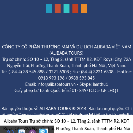
CÔNG TY CỔ PHẦN THƯƠNG MẠI VÀ DU LỊCH ALIBABA VIỆT NAM
(ALIBABA TOURS)
Trụ sở chính: SO 10 – L2, Tầng 2, sảnh TTTM R2, KĐT Royal City, 72A
Nguyễn Trãi, Phường Thanh Xuân, Thành phố Hà Nội , Việt Nam.
Tel: (+84-4) 38 545 888 / 3221 6308 ; Fax: (84-4) 3221 6308 - Hotline:
0918 993 196 / 0988 593 845
Email: info@alibabatours.vn - Skype: lamthu1
Giấy phép Lữ hành Quốc tế số 01- 849/TCDL- GP LHQT
Bản quyền thuộc về ALIBABA TOURS ® 2014. Bảo lưu mọi quyền. Ghi
rõ nguồn "www.alibabatours.vn" ® khi sử dụng lại thông tin từ website
Alibaba Tours Trụ sở chính: SO 10 – L2, Tầng 2, sảnh TTTM R2, KĐT
này.
Royal City, 72A Nguyễn Trãi, Phường Thanh Xuân, Thành phố Hà Nội