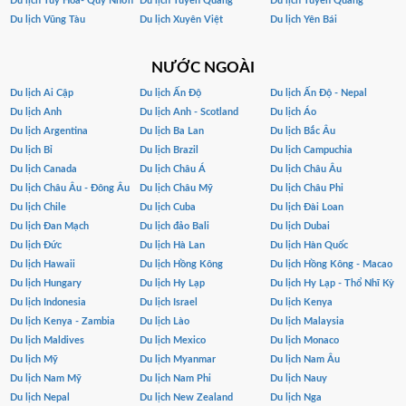
Du lịch Tuy Hòa- Quy Nhơn
Du lịch Tuyen Quang
Du lịch Tuyên Quang
Du lịch Vũng Tàu
Du lịch Xuyên Việt
Du lịch Yên Bái
NƯỚC NGOÀI
Du lịch Ai Cập
Du lịch Ấn Độ
Du lịch Ấn Độ - Nepal
Du lịch Anh
Du lịch Anh - Scotland
Du lịch Áo
Du lịch Argentina
Du lịch Ba Lan
Du lịch Bắc Âu
Du lịch Bỉ
Du lịch Brazil
Du lịch Campuchia
Du lịch Canada
Du lịch Châu Á
Du lịch Châu Âu
Du lịch Châu Âu - Đông Âu
Du lịch Châu Mỹ
Du lịch Châu Phi
Du lịch Chile
Du lịch Cuba
Du lịch Đài Loan
Du lịch Đan Mạch
Du lịch đảo Bali
Du lịch Dubai
Du lịch Đức
Du lịch Hà Lan
Du lịch Hàn Quốc
Du lịch Hawaii
Du lịch Hồng Kông
Du lịch Hồng Kông - Macao
Du lịch Hungary
Du lịch Hy Lạp
Du lịch Hy Lạp - Thổ Nhĩ Kỳ
Du lịch Indonesia
Du lịch Israel
Du lịch Kenya
Du lịch Kenya - Zambia
Du lịch Lào
Du lịch Malaysia
Du lịch Maldives
Du lịch Mexico
Du lịch Monaco
Du lịch Mỹ
Du lịch Myanmar
Du lịch Nam Âu
Du lịch Nam Mỹ
Du lịch Nam Phi
Du lịch Nauy
Du lịch Nepal
Du lịch New Zealand
Du lịch Nga