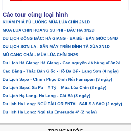
Các tour cùng loại hình
KHÁM PHÁ PÙ LUÔNG MÙA LÚA CHÍN 2N1Đ
MÙA LÚA CHÍN HOÀNG SU PHÌ - BẮC HÀ 3N2Đ
DU LỊCH ĐÔNG BẮC: HÀ GIANG - BA BỂ - BẢN GIỐC 5N4Đ
DU LỊCH SƠN LA - SĂN MÂY TRÊN ĐỈNH TÀ XÙA 2N1D
MÙ CANG CHẢI - MÙA LÚA CHÍN 3N2Đ
Du Lịch Hà Giang: Hà Giang - Cao nguyên đá hùng vĩ 3n2đ
Cao Bằng - Thác Bản Giốc - Hồ Ba Bể - Lạng Sơn (4 ngày)
Du Lịch Sapa - Chinh Phục Đỉnh Núi Fansipan (3 ngày)
Du Lịch Sapa: Sa Pa – Y Tý – Mùa Lúa Chín (3 ngày)
Du Lịch Hạ Long: Hạ Long - Cát Bà (3 ngày)
Du lịch Hạ Long: NGỦ TÀU ORIENTAL SAILS 3 SAO (2 ngày)
Du lịch Hạ Long: Ngủ tàu Emeraude 4* (2 ngày)