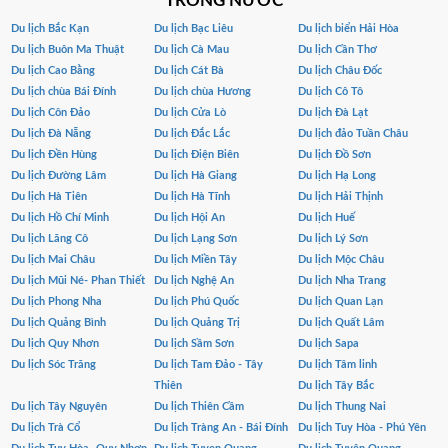
TRONG NƯỚC
Du lịch Bắc Kạn
Du lịch Bạc Liêu
Du lịch biển Hải Hòa
Du lịch Buôn Ma Thuật
Du lịch Cà Mau
Du lịch Cần Thơ
Du lịch Cao Bằng
Du lịch Cát Bà
Du lịch Châu Đốc
Du lịch chùa Bái Đính
Du lịch chùa Hương
Du lịch Cô Tô
Du lịch Côn Đảo
Du lịch Cửa Lò
Du lịch Đà Lạt
Du lịch Đà Nẵng
Du lịch Đắc Lắc
Du lịch đảo Tuần Châu
Du lịch Đền Hùng
Du lịch Điện Biên
Du lịch Đồ Sơn
Du lịch Đường Lâm
Du lịch Hà Giang
Du lịch Hạ Long
Du lịch Hà Tiên
Du lịch Hà Tĩnh
Du lịch Hải Thịnh
Du lịch Hồ Chí Minh
Du lịch Hội An
Du lịch Huế
Du lịch Lăng Cô
Du lịch Lạng Sơn
Du lịch Lý Sơn
Du lịch Mai Châu
Du lịch Miền Tây
Du lịch Mộc Châu
Du lịch Mũi Né- Phan Thiết
Du lịch Nghệ An
Du lịch Nha Trang
Du lịch Phong Nha
Du lịch Phú Quốc
Du lịch Quan Lạn
Du lịch Quảng Bình
Du lịch Quảng Trị
Du lịch Quất Lâm
Du lịch Quy Nhơn
Du lịch Sầm Sơn
Du lịch Sapa
Du lịch Sóc Trăng
Du lịch Tam Đảo - Tây
Du lịch Tâm linh
Thiên
Du lịch Tây Bắc
Du lịch Tây Nguyên
Du lịch Thiên Cầm
Du lịch Thung Nai
Du lịch Trà Cổ
Du lịch Tràng An - Bái Đính
Du lịch Tuy Hòa - Phú Yên