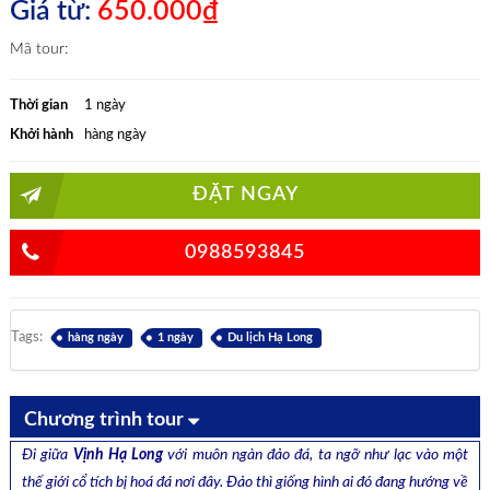
Giá từ:
650.000₫
Mã tour:
Thời gian
1 ngày
Khởi hành
hàng ngày
ĐẶT NGAY
0988593845
Tags:
hàng ngày
1 ngày
Du lịch Hạ Long
Chương trình tour
Đi giữa
Vịnh Hạ Long
với muôn ngàn đảo đá, ta ngỡ như lạc vào một
thế giới cổ tích bị hoá đá nơi đây. Đảo thì giống hình ai đó đang hướng về