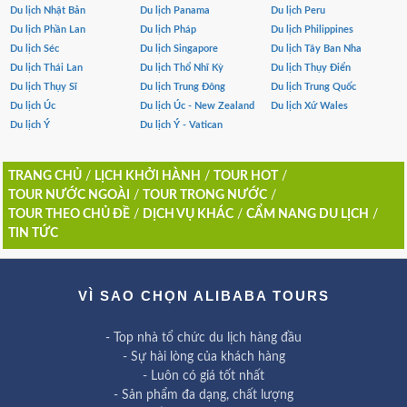
Du lịch Nhật Bản
Du lịch Panama
Du lịch Peru
Du lịch Phần Lan
Du lịch Pháp
Du lịch Philippines
Du lịch Séc
Du lịch Singapore
Du lịch Tây Ban Nha
Du lịch Thái Lan
Du lịch Thổ Nhĩ Kỳ
Du lịch Thụy Điển
Du lịch Thụy Sĩ
Du lịch Trung Đông
Du lịch Trung Quốc
Du lịch Úc
Du lịch Úc - New Zealand
Du lịch Xứ Wales
Du lịch Ý
Du lịch Ý - Vatican
TRANG CHỦ
/
LỊCH KHỞI HÀNH
/
TOUR HOT
/
TOUR NƯỚC NGOÀI
/
TOUR TRONG NƯỚC
/
TOUR THEO CHỦ ĐỀ
/
DỊCH VỤ KHÁC
/
CẨM NANG DU LỊCH
/
TIN TỨC
VÌ SAO CHỌN ALIBABA TOURS
- Top nhà tổ chức du lịch hàng đầu
- Sự hài lòng của khách hàng
- Luôn có giá tốt nhất
- Sản phẩm đa dạng, chất lượng