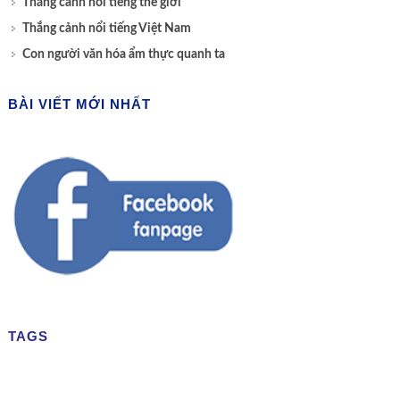
Thắng cảnh nổi tiếng thế giới
Thắng cảnh nổi tiếng Việt Nam
Con người văn hóa ẩm thực quanh ta
BÀI VIẾT MỚI NHẤT
TAGS