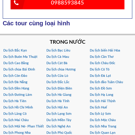
0988593845
Các tour cùng loại hình
TRONG NƯỚC
Du lịch Bắc Kạn
Du lịch Bạc Liêu
Du lịch biển Hải Hòa
Du lịch Buôn Ma Thuật
Du lịch Cà Mau
Du lịch Cần Thơ
Du lịch Cao Bằng
Du lịch Cát Bà
Du lịch Châu Đốc
Du lịch chùa Bái Đính
Du lịch chùa Hương
Du lịch Cô Tô
Du lịch Côn Đảo
Du lịch Cửa Lò
Du lịch Đà Lạt
Du lịch Đà Nẵng
Du lịch Đắc Lắc
Du lịch đảo Tuần Châu
Du lịch Đền Hùng
Du lịch Điện Biên
Du lịch Đồ Sơn
Du lịch Đường Lâm
Du lịch Hà Giang
Du lịch Hạ Long
Du lịch Hà Tiên
Du lịch Hà Tĩnh
Du lịch Hải Thịnh
Du lịch Hồ Chí Minh
Du lịch Hội An
Du lịch Huế
Du lịch Lăng Cô
Du lịch Lạng Sơn
Du lịch Lý Sơn
Du lịch Mai Châu
Du lịch Miền Tây
Du lịch Mộc Châu
Du lịch Mũi Né- Phan Thiết
Du lịch Nghệ An
Du lịch Nha Trang
Du lịch Phong Nha
Du lịch Phú Quốc
Du lịch Quan Lạn