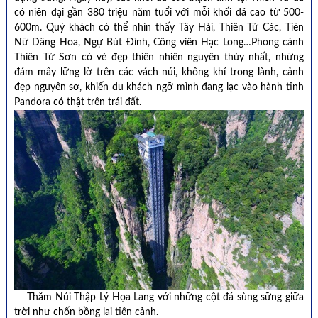
có niên đại gần 380 triệu năm tuổi với mỗi khối đá cao từ 500-
600m. Quý khách có thể nhìn thấy Tây Hải, Thiên Tử Các, Tiên
Nữ Dâng Hoa, Ngự Bút Đỉnh, Công viên Hạc Long…Phong cảnh
Thiên Tử Sơn có vẻ đẹp thiên nhiên nguyên thủy nhất, những
đám mây lững lờ trên các vách núi, không khí trong lành, cảnh
đẹp nguyên sơ, khiến du khách ngỡ mình đang lạc vào hành tinh
Pandora có thật trên trái đất.
Thăm Núi Thập Lý Họa Lang với những cột đá sùng sững giữa
trời như chốn bồng lai tiên cảnh.