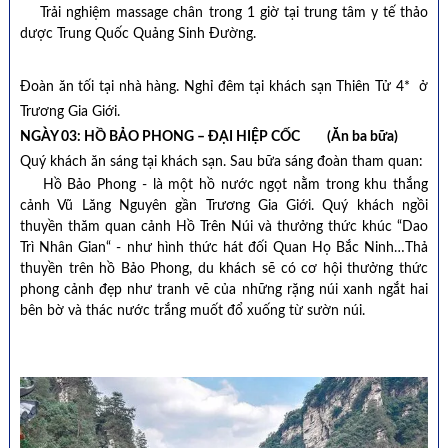
Trải nghiệm massage chân trong 1 giờ tại trung tâm y tế thảo
dược Trung Quốc Quảng Sinh Đường.
Đoàn ăn tối tại nhà hàng. Nghỉ đêm tại khách sạn Thiên Tử 4* ở
Trương Gia Giới.
NGÀY 03: HỒ BẢO PHONG – ĐẠI HIỆP CỐC (Ăn ba bữa)
Quý khách ăn sáng tại khách sạn. Sau bữa sáng đoàn tham quan:
Hồ Bảo Phong - là một hồ nước ngọt nằm trong khu thắng
cảnh Vũ Lăng Nguyên gần Trương Gia Giới. Quý khách ngồi
thuyền thăm quan cảnh Hồ Trên Núi và thưởng thức khúc “Dao
Trì Nhân Gian“ - như hình thức hát đối Quan Họ Bắc Ninh…Thả
thuyền trên hồ Bảo Phong, du khách sẽ có cơ hội thưởng thức
phong cảnh đẹp như tranh vẽ của những rặng núi xanh ngắt hai
bên bờ và thác nước trắng muốt đổ xuống từ sườn núi.