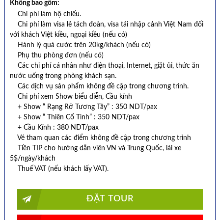
Không bao gồm:
Chi phí làm hộ chiếu.
Chi phí làm visa lẻ tách đoàn, visa tái nhập cảnh Việt Nam đối
với khách Việt kiều, ngoại kiều (nếu có)
Hành lý quá cước trên 20kg/khách (nếu có)
Phụ thu phòng đơn (nếu có)
Các chi phí cá nhân như điện thoại, Internet, giặt ủi, thức ăn
nước uống trong phòng khách sạn.
Các dịch vụ sản phẩm không đề cập trong chương trình.
Chi phí xem Show biểu diễn, Cầu kính
+ Show “ Rạng Rỡ Tương Tây” : 350 NDT/pax
+ Show “ Thiên Cổ Tình” : 350 NDT/pax
+ Cầu Kính : 380 NDT/pax
Vé tham quan các điểm không đề cập trong chương trình
Tiền TIP cho hướng dẫn viên VN và Trung Quốc, lái xe
5$/ngày/khách
Thuế VAT (nếu khách lấy VAT).
ĐẶT TOUR