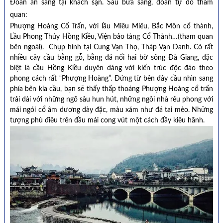
Đoàn ăn sáng tại khách sạn. Sau bữa sáng, đoàn tự do tham
quan:
Phượng Hoàng Cổ Trấn, với lầu Miêu Miêu, Bắc Môn cổ thành,
Lầu Phong Thúy Hồng Kiều, Viện bảo tàng Cổ Thành…(tham quan
bên ngoài). Chụp hình tại Cung Vạn Thọ, Tháp Vạn Danh. Có rất
nhiều cây cầu bằng gỗ, bằng đá nối hai bờ sông Đà Giang, đặc
biệt là cầu Hồng Kiều duyên dáng với kiến trúc độc đáo theo
phong cách rất “Phượng Hoàng”. Đứng từ bên đây cầu nhìn sang
phía bên kia cầu, bạn sẽ thấy thấp thoáng Phượng Hoàng cổ trấn
trải dài với những ngõ sâu hun hút, những ngôi nhà rêu phong với
mái ngói cổ âm dương dày đặc, màu xám như đá tai mèo. Những
tượng phù điêu trên đầu mái cong vút một cách đầy kiêu hãnh.