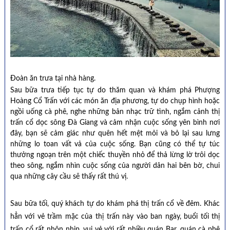
Đoàn ăn trưa tại nhà hàng.
Sau bữa trưa tiếp tục tự do thăm quan và khám phá Phượng
Hoàng Cổ Trấn với các món ăn địa phương, tự do chụp hình hoặc
ngồi uống cà phê, nghe những bản nhạc trữ tình, ngắm cảnh thị
trấn cổ dọc sông Đà Giang và cảm nhận cuộc sống yên bình nơi
đây, bạn sẽ cảm giác như quên hết mệt mỏi và bỏ lại sau lưng
những lo toan vất vả của cuộc sống. Bạn cũng có thể tự túc
thưởng ngoạn trên một chiếc thuyền nhỏ để thả lừng lờ trôi dọc
theo sông, ngắm nhìn cuộc sống của người dân hai bên bờ, chui
qua những cây cầu sẽ thấy rất thú vị.
Sau bữa tối, quý khách tự do khám phá thị trấn cổ về đêm. Khác
hẳn với vẻ trầm mặc của thị trấn này vào ban ngày, buổi tối thị
trấn cổ rất nhộn nhịp, vui vẻ với rất nhiều quán Bar, quán cà phê