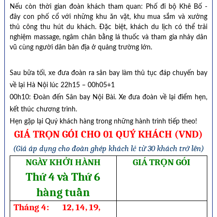
Nếu còn thời gian đoàn khách tham quan: Phố đi bộ Khê Bố -
đây con phố cổ với những khu ăn vặt, khu mua sắm và xưởng
thủ công thu hút du khách. Đặc biệt, khách du lịch có thể trải
nghiệm massage, ngâm chân bằng lá thuốc và tham gia nhảy dân
vũ cùng người dân bản địa ở quảng trường lớn.
Sau bữa tối, xe đưa đoàn ra sân bay làm thủ tục đáp chuyến bay
về lại Hà Nội lúc 22h15 – 00h05+1
00h10: Đoàn đến Sân bay Nội Bài. Xe đưa đoàn về lại điểm hẹn,
kết thúc chương trình.
Hẹn gặp lại Quý khách hàng trong những hành trình tiếp theo!
GIÁ TRỌN GÓI CHO 01 QUÝ KHÁCH (VND)
(
Giá áp dụng cho đoàn ghép khách lẻ từ 30 khách trở lên)
NG
À
Y
KHỞI HÀNH
GIÁ TRỌN GÓI
Thứ 4 và Thứ 6
hàng tuần
Tháng 4: 12, 14, 19,