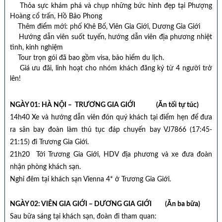
Thỏa sực khám phá và chụp những bức hình đẹp tại Phượng
Hoàng cổ trấn, Hồ Bảo Phong
Thêm điểm mới: phố Khê Bố, Viên Gia Giới, Dương Gia Giới
Hướng dẫn viên suốt tuyến, hướng dẫn viên địa phương nhiệt
tình, kinh nghiệm
Tour trọn gói đã bao gồm visa, bảo hiểm du lịch.
Giá ưu đãi, linh hoạt cho nhóm khách đăng ký từ 4 người trở
lên!
NGÀY 01: HÀ NỘI – TRƯƠNG GIA GIỚI (Ăn tối tự túc)
14h40 Xe và hướng dẫn viên đón quý khách tại điểm hẹn để đưa
ra sân bay đoàn làm thủ tục đáp chuyến bay VJ7866 (17:45-
21:15) đi Trương Gia Giới.
21h20 Tới Trương Gia Giới, HDV địa phương và xe đưa đoàn
nhận phòng khách sạn.
Nghỉ đêm tại khách sạn Vienna 4* ở Trương Gia Giới.
NGÀY 02: VIÊN GIA GIỚI – DƯƠNG GIA GIỚI (Ăn ba bữa)
Sau bữa sáng tại khách sạn, đoàn đi tham quan: