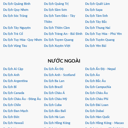
Du lịch Quảng Bình
Du lịch Quảng Trị
Du lịch Quất Lâm
Du lịch Quy Nhơn
Du lịch Sầm Sơn
Du lịch Sapa
Du lịch Sóc Trăng
Du lịch Tam Đảo - Tây
Du lịch Tâm linh
Thiên
Du lịch Tây Bắc
Du lịch Tây Nguyên
Du lịch Thiên Cầm
Du lịch Thung Nai
Du lịch Trà Cổ
Du lịch Tràng An - Bái Đính
Du lịch Tuy Hòa - Phú Yên
Du lịch Tuy Hòa- Quy Nhơn
Du lịch Tuyen Quang
Du lịch Tuyên Quang
Du lịch Vũng Tàu
Du lịch Xuyên Việt
Du lịch Yên Bái
NƯỚC NGOÀI
Du lịch Ai Cập
Du lịch Ấn Độ
Du lịch Ấn Độ - Nepal
Du lịch Anh
Du lịch Anh - Scotland
Du lịch Áo
Du lịch Argentina
Du lịch Ba Lan
Du lịch Bắc Âu
Du lịch Bỉ
Du lịch Brazil
Du lịch Campuchia
Du lịch Canada
Du lịch Châu Á
Du lịch Châu Âu
Du lịch Châu Âu - Đông Âu
Du lịch Châu Mỹ
Du lịch Châu Phi
Du lịch Chile
Du lịch Cuba
Du lịch Đài Loan
Du lịch Đan Mạch
Du lịch đảo Bali
Du lịch Dubai
Du lịch Đức
Du lịch Hà Lan
Du lịch Hàn Quốc
Du lịch Hawaii
Du lịch Hồng Kông
Du lịch Hồng Kông - Macao