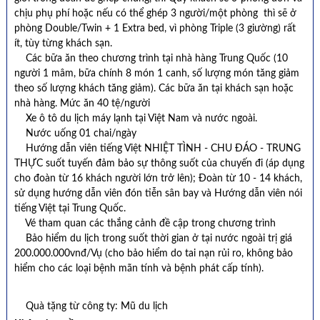
chịu phụ phí hoặc nếu có thể ghép 3 người/một phòng thì sẽ ở
phòng Double/Twin + 1 Extra bed, vì phòng Triple (3 giường) rất
ít, tùy từng khách sạn.
Các bữa ăn theo chương trình tại nhà hàng Trung Quốc (10
người 1 mâm, bữa chính 8 món 1 canh, số lượng món tăng giảm
theo số lượng khách tăng giảm). Các bữa ăn tại khách sạn hoặc
nhà hàng. Mức ăn 40 tệ/người
Xe ô tô du lịch máy lạnh tại Việt Nam và nước ngoài.
Nước uống 01 chai/ngày
Hướng dẫn viên tiếng Việt NHIỆT TÌNH - CHU ĐÁO - TRUNG
THỰC suốt tuyến đảm bảo sự thông suốt của chuyến đi (áp dụng
cho đoàn từ 16 khách người lớn trở lên); Đoàn từ 10 - 14 khách,
sử dụng hướng dẫn viên đón tiễn sân bay và Hướng dẫn viên nói
tiếng Việt tại Trung Quốc.
Vé tham quan các thắng cảnh đề cập trong chương trình
Bảo hiểm du lịch trong suốt thời gian ở tại nước ngoài trị giá
200.000.000vnđ/Vụ (cho bảo hiểm do tai nạn rủi ro, không bảo
hiểm cho các loại bệnh mãn tính và bệnh phát cấp tính).
Quà tặng từ công ty: Mũ du lịch