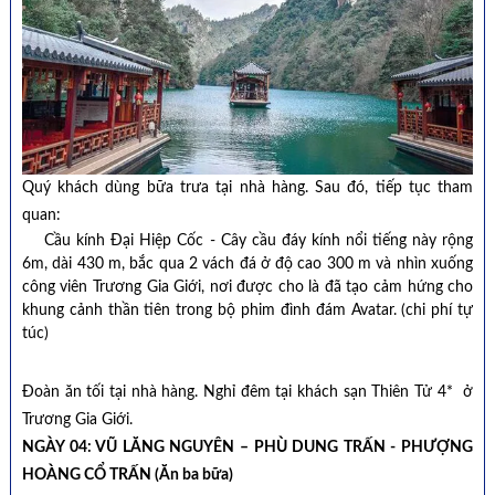
Quý khách dùng bữa trưa tại nhà hàng. Sau đó, tiếp tục tham
quan:
Cầu kính Đại Hiệp Cốc - Cây cầu đáy kính nổi tiếng này rộng
6m, dài 430 m, bắc qua 2 vách đá ở độ cao 300 m và nhìn xuống
công viên Trương Gia Giới, nơi được cho là đã tạo cảm hứng cho
khung cảnh thần tiên trong bộ phim đình đám Avatar. (chi phí tự
túc)
Đoàn ăn tối tại nhà hàng. Nghỉ đêm tại khách sạn Thiên Tử 4* ở
Trương Gia Giới.
NGÀY 04: VŨ LĂNG NGUYÊN – PHÙ DUNG TRẤN - PHƯỢNG
HOÀNG CỔ TRẤN (Ăn ba bữa)