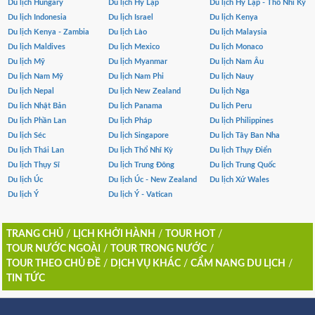
Du lịch Hungary
Du lịch Hy Lạp
Du lịch Hy Lạp - Thổ Nhĩ Kỳ
Du lịch Indonesia
Du lịch Israel
Du lịch Kenya
Du lịch Kenya - Zambia
Du lịch Lào
Du lịch Malaysia
Du lịch Maldives
Du lịch Mexico
Du lịch Monaco
Du lịch Mỹ
Du lịch Myanmar
Du lịch Nam Âu
Du lịch Nam Mỹ
Du lịch Nam Phi
Du lịch Nauy
Du lịch Nepal
Du lịch New Zealand
Du lịch Nga
Du lịch Nhật Bản
Du lịch Panama
Du lịch Peru
Du lịch Phần Lan
Du lịch Pháp
Du lịch Philippines
Du lịch Séc
Du lịch Singapore
Du lịch Tây Ban Nha
Du lịch Thái Lan
Du lịch Thổ Nhĩ Kỳ
Du lịch Thụy Điển
Du lịch Thụy Sĩ
Du lịch Trung Đông
Du lịch Trung Quốc
Du lịch Úc
Du lịch Úc - New Zealand
Du lịch Xứ Wales
Du lịch Ý
Du lịch Ý - Vatican
TRANG CHỦ
/
LỊCH KHỞI HÀNH
/
TOUR HOT
/
TOUR NƯỚC NGOÀI
/
TOUR TRONG NƯỚC
/
TOUR THEO CHỦ ĐỀ
/
DỊCH VỤ KHÁC
/
CẨM NANG DU LỊCH
/
TIN TỨC