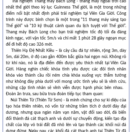
Trải nghiệm Thang máy Bách Long - thang máy ngoài trời cao
nhất thế giới theo kỷ lục Guinness Thế giới, là một trong những
điểm nổi bật nhất định phải trải nghiệm tại Viên Gia Giới. Công
trình này được bình chọn là một trong “11 thang máy sáng tạo
Thế giới” và “10 kỹ thuật cảnh quan du lịch tuyệt vời Thế giới”.
Thang máy Bách Long cho bạn trải nghiệm tốc độ tối đa đáng
kinh ngạc, với vận tốc 5m/s và chỉ mất 1 phút 28 giây ngoạn mục
để đi hết độ cao 326 mét.
Thiên Hạ Đệ Nhất Kiều – là cây cầu đá tự nhiên, rộng 3m, dày
5m, dài 20m, ở độ cao gần 400m bắc giữa hai ngọn núi. Không rõ
từ khi nào, nó là địa điểm đến được yêu thích nhất tại Viên Gia
Giới. Hàng nghìn chiếc khóa tình yêu được các đôi tình nhân
khóa vào thành cầu rồi ném chía khóa xuống vực thẳm tưởng
như không đáy phía dưới với mong ước tình yêu sẽ là vĩnh cửu,
những cặp tình nhân sẽ vĩnh viễn được hạnh phúc bên nhau.
Đoàn ăn trưa, sau bữa trưa đoàn tiếp tục tham quan:
Núi Thiên Tử (Thiên Tử Sơn) - là minh chứng cho sự kì diệu của
tạo hóa thiên nhiên, nó vốn từ những trầm tích ở dưới đáy đại
dương, nhưng qua ngàn năm vạn năm, vật đổi sao dời, đá biến
đổi thành đá cát thạch anh và dưới sự chuyển động, kiến tạo địa
chất của lớp vỏ trái đất đã nhô lên và tạo thành các khối núi đá
dựng đứng. Ngày nay, các khối đá cát thạch anh tại Thiên Tử đã