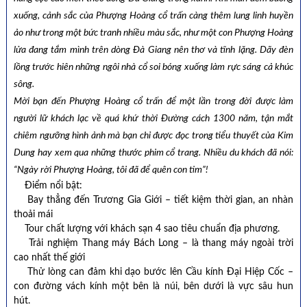
xuống, cảnh sắc của Phượng Hoàng cổ trấn càng thêm lung linh huyền
ảo như trong một bức tranh nhiều màu sắc, như một con Phượng Hoàng
lửa đang tắm mình trên dòng Đà Giang nên thơ và tĩnh lặng. Dãy đèn
lồng trước hiên những ngôi nhà cổ soi bóng xuống làm rực sáng cả khúc
sông.
Mời bạn đến Phượng Hoàng cổ trấn để một lần trong đời được làm
người lữ khách lạc về quá khứ thời Đường cách 1300 năm, tận mắt
chiêm ngưỡng hình ảnh mà bạn chỉ được đọc trong tiểu thuyết của Kim
Dung hay xem qua những thước phim cổ trang. Nhiều du khách đã nói:
“Ngày rời Phượng Hoàng, tôi đã để quên con tim”!
Điểm nổi bật:
Bay thẳng đến Trương Gia Giới – tiết kiệm thời gian, an nhàn
thoải mái
Tour chất lượng với khách sạn 4 sao tiêu chuẩn địa phương.
Trải nghiệm Thang máy Bách Long – là thang máy ngoài trời
cao nhất thế giới
Thử lòng can đảm khi dạo bước lên Cầu kính Đại Hiệp Cốc –
con đường vách kính một bên là núi, bên dưới là vực sâu hun
hút.