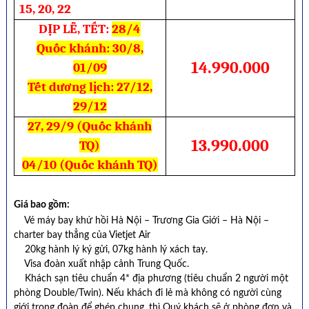
15, 20, 22
DỊP LỄ, TẾT:
28/4
Quốc khánh: 30/8,
14.990.000
01/09
Tết dương lịch: 27/12,
29/12
27, 29/9 (Quốc khánh
13.990.000
TQ)
04/10 (Quốc khánh TQ)
Giá bao gồm:
Vé máy bay khứ hồi Hà Nội – Trương Gia Giới – Hà Nội –
charter bay thẳng của Vietjet Air
20kg hành lý ký gửi, 07kg hành lý xách tay.
Visa đoàn xuất nhập cảnh Trung Quốc.
Khách sạn tiêu chuẩn 4* địa phương (tiêu chuẩn 2 người một
phòng Double/Twin). Nếu khách đi lẻ mà không có người cùng
giới trong đoàn để ghép chung, thì Quý khách sẽ ở phòng đơn và