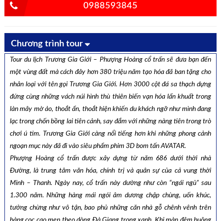
0988593845
Chương trình tour
Tour du lịch Trương Gia Giới – Phượng Hoàng cổ trấn sẽ đưa bạn đến
một vùng đất mà cách đây hơn 380 triệu năm tạo hóa đã ban tặng cho
nhân loại với tên gọi Trương Gia Giới. Hơn 3000 cột đá sa thạch dựng
đứng cùng những vách núi hình thù thiên biến vạn hóa lẩn khuất trong
làn mây mờ ảo, thoắt ẩn, thoắt hiện khiến du khách ngỡ như mình đang
lạc trong chốn bồng lai tiên cảnh, say đắm với những nàng tiên trong trò
chơi ú tim. Trương Gia Giới càng nổi tiếng hơn khi những phong cảnh
ngoạn mục này đã đi vào siêu phẩm phim 3D bom tấn AVATAR.
Phượng Hoàng cổ trấn được xây dựng từ năm 686 dưới thời nhà
Đường, là trung tâm văn hóa, chính trị và quân sự của cả vung thời
Minh – Thanh. Ngày nay, cổ trấn này dường như còn “ngái ngủ” sau
1.300 năm. Những hàng mái ngói âm dương chập chùng, uốn khúc,
tưởng chừng như vô tận, bao phủ những căn nhà gỗ chênh vênh trên
hàng cọc cao men theo dòng Đà Giang trong xanh. Khi màn đêm buông