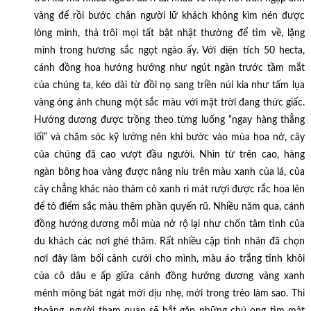
vàng để rồi bước chân người lữ khách không kìm nén được
lòng mình, thả trôi mọi tất bật nhật thường để tìm về, lặng
mình trong hương sắc ngọt ngào ấy. Với diện tích 50 hecta,
cánh đồng hoa hướng hướng như ngút ngàn trước tầm mắt
của chúng ta, kéo dài từ đồi nọ sang triền núi kia như tấm lụa
vàng óng ánh chung một sắc màu với mặt trời đang thức giấc.
Hướng dương được trồng theo từng luống “ngay hàng thẳng
lối” và chăm sóc kỹ lưỡng nên khi bước vào mùa hoa nở, cây
của chúng đã cao vượt đầu người. Nhìn từ trên cao, hàng
ngàn bông hoa vàng được nâng niu trên màu xanh của lá, của
cây chẳng khác nào thảm cỏ xanh rì mát rượi được rắc hoa lên
để tô điểm sắc màu thêm phần quyến rũ. Nhiều năm qua, cánh
đồng hướng dương mỗi mùa nở rộ lại như chốn tâm tình của
du khách các nơi ghé thăm. Rất nhiều cặp tình nhân đã chọn
nơi đây làm bối cảnh cưới cho mình, màu áo trắng tinh khôi
của cô dâu e ấp giữa cánh đồng hướng dương vàng xanh
mênh mông bát ngát mới dịu nhẹ, mới trong trẻo làm sao. Thi