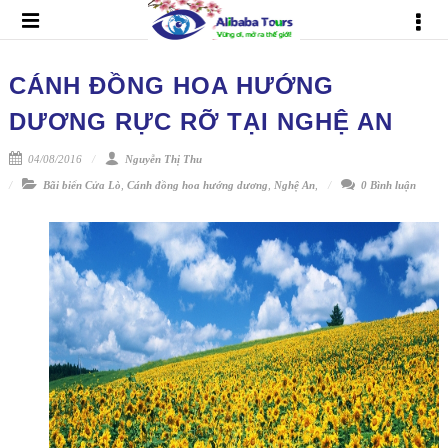
CÁNH ĐỒNG HOA HƯỚNG
DƯƠNG RỰC RỠ TẠI NGHỆ AN
04/08/2016
Nguyễn Thị Thu
Bãi biển Cửa Lò
,
Cánh đồng hoa hướng dương
,
Nghệ An
,
0 Bình luận