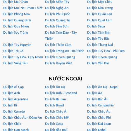
Du lịch Mai Châu
Du lịch Miền Tây
Du lịch Mộc Châu
Du lịch Mũi Né- Phan Thiết
Du lịch Nghệ An
Du lịch Nha Trang
Du lịch Phong Nha
Du lịch Phú Quốc
Du lịch Quan Lạn
Du lịch Quảng Bình
Du lịch Quảng Trị
Du lịch Quất Lâm
Du lịch Quy Nhơn
Du lịch Sầm Sơn
Du lịch Sapa
Du lịch Sóc Trăng
Du lịch Tam Đảo - Tây
Du lịch Tâm linh
Thiên
Du lịch Tây Bắc
Du lịch Tây Nguyên
Du lịch Thiên Cầm
Du lịch Thung Nai
Du lịch Trà Cổ
Du lịch Tràng An - Bái Đính
Du lịch Tuy Hòa - Phú Yên
Du lịch Tuy Hòa- Quy Nhơn
Du lịch Tuyen Quang
Du lịch Tuyên Quang
Du lịch Vũng Tàu
Du lịch Xuyên Việt
Du lịch Yên Bái
NƯỚC NGOÀI
Du lịch Ai Cập
Du lịch Ấn Độ
Du lịch Ấn Độ - Nepal
Du lịch Anh
Du lịch Anh - Scotland
Du lịch Áo
Du lịch Argentina
Du lịch Ba Lan
Du lịch Bắc Âu
Du lịch Bỉ
Du lịch Brazil
Du lịch Campuchia
Du lịch Canada
Du lịch Châu Á
Du lịch Châu Âu
Du lịch Châu Âu - Đông Âu
Du lịch Châu Mỹ
Du lịch Châu Phi
Du lịch Chile
Du lịch Cuba
Du lịch Đài Loan
Du lịch Đan Mạch
Du lịch đảo Bali
Du lịch Dubai