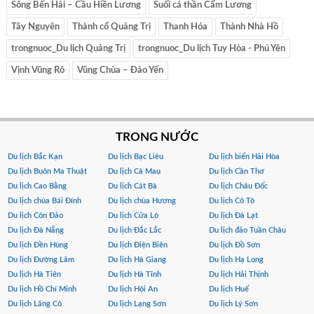
Sông Bến Hải – Cầu Hiền Lương
Suối cá thần Cẩm Lương
Tây Nguyên
Thành cổ Quảng Trị
Thanh Hóa
Thành Nhà Hồ
trongnuoc_Du lịch Quảng Trị
trongnuoc_Du lịch Tuy Hòa - Phú Yên
Vịnh Vũng Rô
Vũng Chùa – Đảo Yến
TRONG NƯỚC
Du lịch Bắc Kạn
Du lịch Bạc Liêu
Du lịch biển Hải Hòa
Du lịch Buôn Ma Thuật
Du lịch Cà Mau
Du lịch Cần Thơ
Du lịch Cao Bằng
Du lịch Cát Bà
Du lịch Châu Đốc
Du lịch chùa Bái Đính
Du lịch chùa Hương
Du lịch Cô Tô
Du lịch Côn Đảo
Du lịch Cửa Lò
Du lịch Đà Lạt
Du lịch Đà Nẵng
Du lịch Đắc Lắc
Du lịch đảo Tuần Châu
Du lịch Đền Hùng
Du lịch Điện Biên
Du lịch Đồ Sơn
Du lịch Đường Lâm
Du lịch Hà Giang
Du lịch Hạ Long
Du lịch Hà Tiên
Du lịch Hà Tĩnh
Du lịch Hải Thịnh
Du lịch Hồ Chí Minh
Du lịch Hội An
Du lịch Huế
Du lịch Lăng Cô
Du lịch Lạng Sơn
Du lịch Lý Sơn