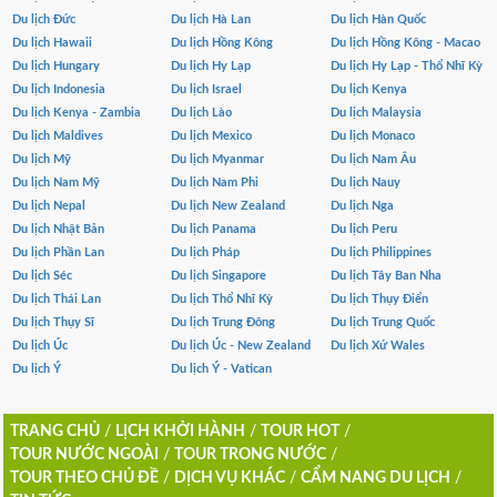
Du lịch Đức
Du lịch Hà Lan
Du lịch Hàn Quốc
Du lịch Hawaii
Du lịch Hồng Kông
Du lịch Hồng Kông - Macao
Du lịch Hungary
Du lịch Hy Lạp
Du lịch Hy Lạp - Thổ Nhĩ Kỳ
Du lịch Indonesia
Du lịch Israel
Du lịch Kenya
Du lịch Kenya - Zambia
Du lịch Lào
Du lịch Malaysia
Du lịch Maldives
Du lịch Mexico
Du lịch Monaco
Du lịch Mỹ
Du lịch Myanmar
Du lịch Nam Âu
Du lịch Nam Mỹ
Du lịch Nam Phi
Du lịch Nauy
Du lịch Nepal
Du lịch New Zealand
Du lịch Nga
Du lịch Nhật Bản
Du lịch Panama
Du lịch Peru
Du lịch Phần Lan
Du lịch Pháp
Du lịch Philippines
Du lịch Séc
Du lịch Singapore
Du lịch Tây Ban Nha
Du lịch Thái Lan
Du lịch Thổ Nhĩ Kỳ
Du lịch Thụy Điển
Du lịch Thụy Sĩ
Du lịch Trung Đông
Du lịch Trung Quốc
Du lịch Úc
Du lịch Úc - New Zealand
Du lịch Xứ Wales
Du lịch Ý
Du lịch Ý - Vatican
TRANG CHỦ
/
LỊCH KHỞI HÀNH
/
TOUR HOT
/
TOUR NƯỚC NGOÀI
/
TOUR TRONG NƯỚC
/
TOUR THEO CHỦ ĐỀ
/
DỊCH VỤ KHÁC
/
CẨM NANG DU LỊCH
/