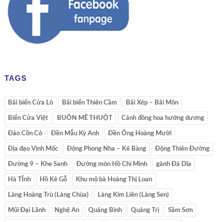
TAGS
Bãi biển Cửa Lò
Bãi biển Thiên Cầm
Bãi Xép – Bãi Môn
Biển Cửa Việt
BUÔN MÊ THUỘT
Cánh đồng hoa hướng dương
Đảo Cồn Cỏ
Đền Mẫu Kỳ Anh
Đền Ông Hoàng Mười
Địa đạo Vịnh Mốc
Động Phong Nha – Kẻ Bàng
Động Thiên Đường
Đường 9 – Khe Sanh
Đường mòn Hồ Chí Minh
gành Đá Dĩa
Hà TĨnh
Hồ Kẻ Gỗ
Khu mộ bà Hoàng Thị Loan
Làng Hoàng Trù (Làng Chùa)
Làng Kim Liên (Làng Sen)
Mũi Đại Lãnh
Nghệ An
Quảng Bình
Quảng Trị
Sầm Sơn