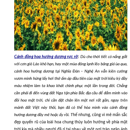
Cánh đồng hoa hướng dương rực rỡ
:
Dù cho thời tiết có nắng gắt
với cơn gió Lào khô hạn, hay một mùa đông lạnh lẽo băng giá ùa qua,
cánh hoa hướng dương tại Nghĩa Đàn – Nghệ An vẫn kiên cường
vươn mình hứng lấy hơi thở ấm áp đầu tiên của mặt trời kiêu kỳ đầy
màu nhiệm làm ta khao khát chinh phục một lần trong đời. Chẳng
cần phải đi đến vùng đất Nga tận phía Bắc địa cầu để đắm mình vào
đồi hoa mặt trời, chỉ cần đặt chân lên một nơi rất gần, ngay trên
mảnh đất Việt này thôi, bạn đã có thể hòa mình vào cánh đồng
hướng dương đầy mê hoặc ấy rồi. T
hế nhưng, cũng vì mê mẩn sắc
đẹp quyến rũ của loài hoa chung thủy luôn hướng về phía mặt
trời kia mà nhiều người đã rỉ tai nhau về một nơi tràn ngập ánh