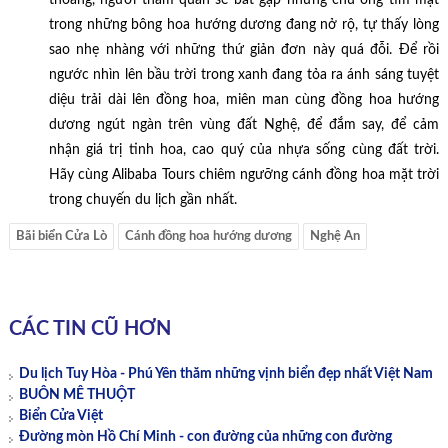
thoảng, người tham quan sẽ bắt gặp những chú ong tìm mật
trong những bông hoa hướng dương đang nở rộ, tự thấy lòng
sao nhẹ nhàng với những thứ giản đơn này quá đỗi. Để rồi
ngước nhìn lên bầu trời trong xanh đang tỏa ra ánh sáng tuyệt
diệu trải dài lên đồng hoa, miên man cùng đồng hoa hướng
dương ngút ngàn trên vùng đất Nghệ, để đắm say, để cảm
nhận giá trị tinh hoa, cao quý của nhựa sống cùng đất trời.
Hãy cùng Alibaba Tours chiêm ngưỡng cánh đồng hoa mặt trời
trong chuyến du lịch gần nhất.
Bãi biển Cửa Lò
Cánh đồng hoa hướng dương
Nghệ An
CÁC TIN CŨ HƠN
Du lịch Tuy Hòa - Phú Yên thăm những vịnh biển đẹp nhất Việt Nam
BUÔN MÊ THUỘT
Biển Cửa Việt
Đường mòn Hồ Chí Minh - con đường của những con đường