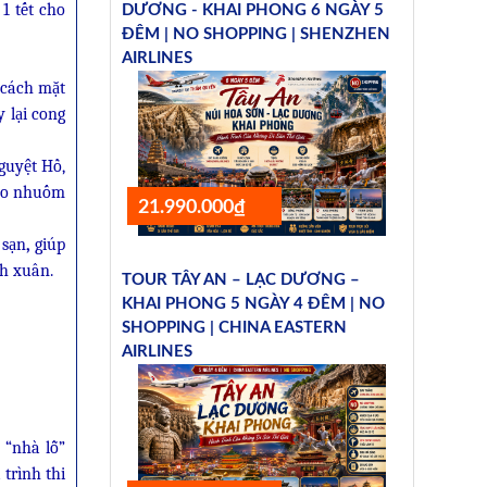
1 tết cho
DƯƠNG - KHAI PHONG 6 NGÀY 5
ĐÊM | NO SHOPPING | SHENZHEN
AIRLINES
 cách mặt
 lại cong
guyệt Hồ,
 ảo nhuốm
21.990.000₫
 sạn
,
giúp
nh xuân.
TOUR TÂY AN – LẠC DƯƠNG –
KHAI PHONG 5 NGÀY 4 ĐÊM | NO
SHOPPING | CHINA EASTERN
AIRLINES
 “nhà lỗ”
 trình thi