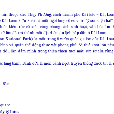
n núi thuộc khu Thụy Phương, cách thành phố Đài Bắc – Đài Lo
 Đài Loan, Cửu Phần là một ngôi làng cổ có vị trí “ỷ sơn diện hải”
 nhiều kiến trúc cổ xưa, cùng phong cách sinh hoạt, văn hóa ẩm t
 từ lâu đã trở thành một địa điểm du lịch hấp dẫn ở Đài Loan.
an National Park)
là một trong 8 vườn quốc gia lớn của Đài Loan
 bình và quần thể động thực vật phong phú. Sẽ thiếu sót lớn nế
ể 1 lần đắm mình trong thiên thiên tươi mát, rực rỡ của rừng
c tặng bánh. Bánh dứa là món bánh ngọt truyền thống được tin là s
i Bắc.
 quan:
ủy tỳ hưu.