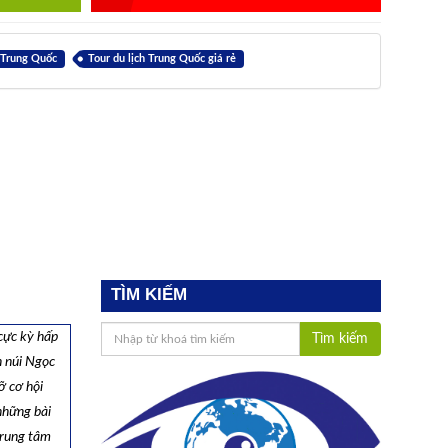
 Trung Quốc
Tour du lịch Trung Quốc giá rẻ
TÌM KIẾM
cực kỳ hấp
Tìm kiếm
h núi Ngọc
ỡ cơ hội
những bài
trung tâm