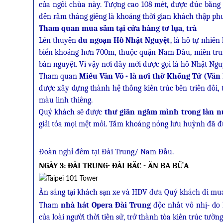
của ngôi chùa này. Tượng cao 108 mét, được đúc bằng 1
đến rằm tháng giêng là khoảng thời gian khách thập p
Tham quan mua sắm tại cửa hàng tơ lụa, trà
Lên thuyền
du ngoạn Hồ Nhật Nguyệt
, là hồ tự nhiê
biển khoảng hơn 700m, thuộc quận Nam Đầu, miền trung
bán nguyệt. Vì vậy nơi đây mới được gọi là hồ Nhật Ngu
Tham quan
Miếu Văn Võ - là nơi thờ Khổng Tử (Văn
được xây dựng thành hệ thống kiến trúc bên triền đồi,
màu linh thiêng.
Quý khách sẽ được
thư giãn ngâm mình trong làn 
giải tỏa mọi mệt mỏi. Tắm khoáng nóng lưu huỳnh đã đư
Đoàn nghỉ đêm tại Đài Trung/ Nam Đầu.
NGÀY 3: ĐÀI TRUNG- ĐÀI BẮC - ĂN BA BỮA
Ăn sáng tại khách sạn xe và HDV đưa Quý khách đi mua
Tham
nhà hát Opera Đài Trung
độc nhất vô nhị- do k
của loài người thời tiền sử, trở thành tòa kiến trúc tườ