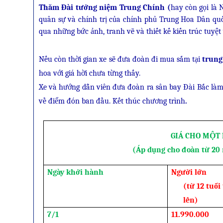
Thăm Đài tưởng niệm Trung
Chính (
hay còn
gọi là 
quân sự và chính trị của chính phủ Trung Hoa Dân quố
qua những bức ảnh, tranh vẽ và thiết kế kiến trúc tuyệt
Nếu còn thời gian xe sẽ đưa đoàn đi mua sắm tại
trung
hoa với giá hời chưa từng thấy.
Xe và hướng dẫn viên đưa đoàn ra sân bay Đài Bắc là
về điểm đón ban đầu. Kết thúc chương trình
.
GIÁ CHO MỘT
(Áp dụng cho đoàn từ 20 
Ngày khởi hành
Ngư­ời lớn
(từ 12 tuổi
lên)
7/1
11.990.000