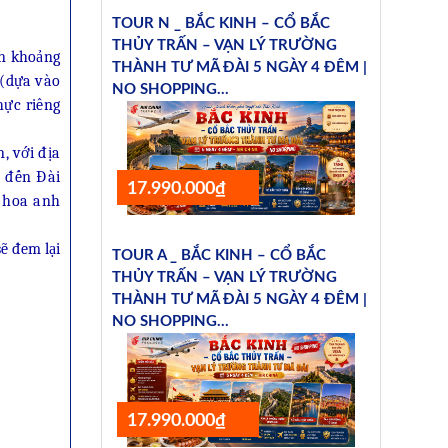
TOUR N _ BẮC KINH – CỔ BẮC
THỦY TRẤN – VẠN LÝ TRƯỜNG
an khoảng
THÀNH TƯ MÃ ĐÀI 5 NGÀY 4 ĐÊM |
 (dựa vào
NO SHOPPING...
hực riêng
, với địa
u đến Đài
17.990.000₫
 hoa anh
ẽ đem lại
TOUR A _ BẮC KINH – CỔ BẮC
THỦY TRẤN – VẠN LÝ TRƯỜNG
THÀNH TƯ MÃ ĐÀI 5 NGÀY 4 ĐÊM |
NO SHOPPING...
17.990.000₫