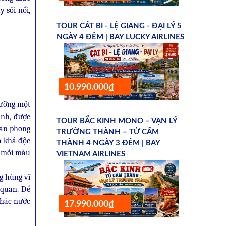
 sôi nổi,
TOUR CÁT BI - LỆ GIANG - ĐẠI LÝ 5
NGÀY 4 ĐÊM | BAY LUCKY AIRLINES
10.990.000₫
gưỡng một
ình, được
TOUR BẮC KINH MONO – VẠN LÝ
uan phong
TRƯỜNG THÀNH – TỬ CẤM
a khá độc
THÀNH 4 NGÀY 3 ĐÊM | BAY
, mỗi màu
VIETNAM AIRLINES
g hùng vĩ
 quan. Để
thác nước
17.990.000₫