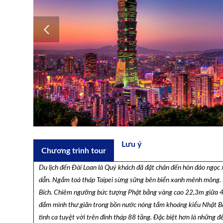
Lưu ý
Chương trình tour
Du lịch đến Đài Loan là Quý khách đã đặt chân đến hòn đảo ngọ
dẫn. Ngắm toà tháp Taipei sừng sững bên biển xanh mênh mông.
Bích. Chiêm ngưỡng bức tượng Phật bằng vàng cao 22,3m giữa 48
đắm mình thư giãn trong bồn nước nóng tắm khoáng kiểu Nhật Bả
tình ca tuyệt vời trên đỉnh tháp 88 tầng. Đặc biệt hơn là những đ