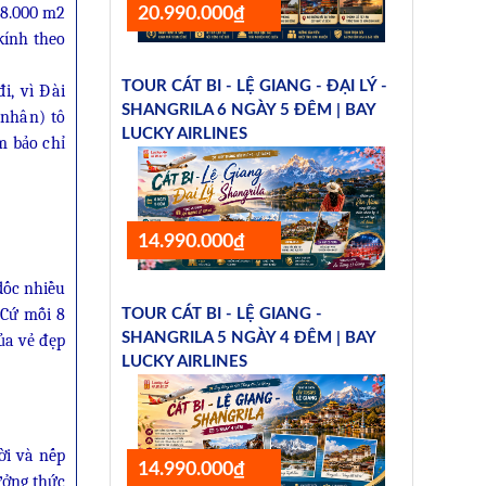
58.000 m2
20.990.000₫
kính theo
TOUR CÁT BI - LỆ GIANG - ĐẠI LÝ -
i, vì Đài
SHANGRILA 6 NGÀY 5 ĐÊM | BAY
 nhân) tô
LUCKY AIRLINES
m bảo chỉ
14.990.000₫
dốc nhiều
 Cứ mỗi 8
TOUR CÁT BI - LỆ GIANG -
SHANGRILA 5 NGÀY 4 ĐÊM | BAY
ủa vẻ đẹp
LUCKY AIRLINES
ời và nếp
14.990.000₫
ưởng thức