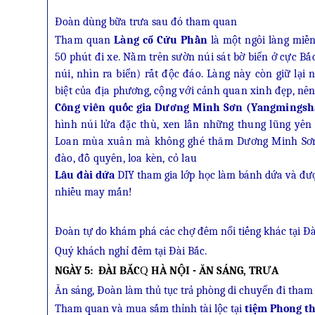
Đoàn dùng bữa trưa sau đó tham quan
Tham quan
Làng cổ Cửu Phần
là một ngôi làng miề
50 phút đi xe. Nằm trên sườn núi sát bờ biển ở cực Bắc
núi, nhìn ra biển) rất độc đáo. Làng này còn giữ lại
biệt của địa phương, cộng với cảnh quan xinh đẹp, nên
Công viên quốc gia Dương Minh Sơn (Yangmingsh
hình núi lửa đặc thù, xen lẫn những thung lũng yên
Loan mùa xuân mà không ghé thăm Dương Minh Sơn đ
đào, đỗ quyên, loa kèn, cỏ lau
Lâu đài dứa
DIY tham gia lớp học làm bánh dứa và đượ
nhiều may mắn!
Đoàn tự do khám phá các chợ đêm nổi tiếng khác tại Đà
Quý khách nghỉ đêm tại Đài Bắc.
NGÀY 5: ĐÀI BẮC
Q
HÀ NỘI - ĂN SÁNG, TRƯA
Ăn sáng, Đoàn làm thủ tục trả phòng di chuyển đi tham
Tham quan và mua sắm thỉnh tài lộc tại
tiệm Phong th