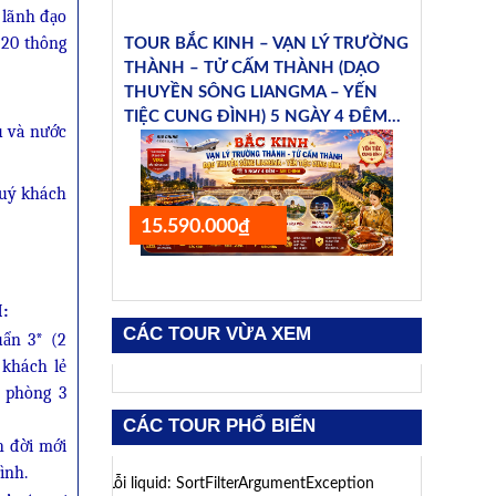
 lãnh đạo
 20 thông
TOUR BẮC KINH – VẠN LÝ TRƯỜNG
THÀNH – TỬ CẤM THÀNH (DẠO
THUYỀN SÔNG LIANGMA – YẾN
TIỆC CUNG ĐÌNH) 5 NGÀY 4 ĐÊM...
u và nước
quý khách
15.590.000₫
:
CÁC TOUR VỪA XEM
uẩn 3* (2
 khách lẻ
 phòng 3
CÁC TOUR PHỔ BIẾN
h đời mới
ình.
Lỗi liquid: SortFilterArgumentException