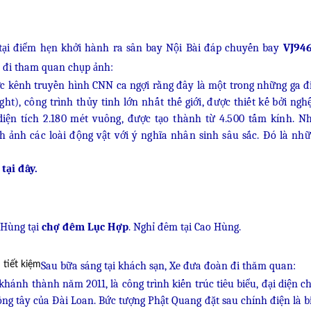
 tại điểm hẹn khởi hành ra sân bay Nội Bài đáp chuyến bay
VJ946
đi t
ham quan
chụp ảnh:
 kênh truyền hình CNN ca ngợi rằng đây là một trong những ga 
), công trình thủy tinh lớn nhất thế giới, được thiết kế bởi nghệ
diện tích 2.180 mét vuông, được tạo thành từ 4.500 tấm kính. 
h ảnh các loài động vật với ý nghĩa nhân sinh sâu sắc. Đó là nh
tại đây.
 Hùng tại
chợ đêm Lục Hợp
. Nghỉ đêm tại Cao Hùng.
Sau bữa sáng tại khách sạn, Xe đưa đoàn đi thăm quan:
hánh thành năm 2011, là công trình kiến trúc tiêu biểu, đại diện ch
đông tây của Đài Loan. Bức tượng Phật Quang đặt sau chính điện là b