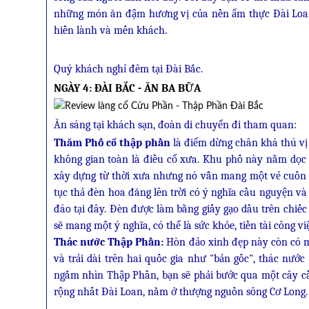
những món ăn đậm hương vị của nền ẩm thực Đài Loan 
hiền lành và mến khách.
Quý khách nghỉ đêm tại Đài Bắc.
NGÀY 4: ĐÀI BẮC - ĂN BA BỮA
Ăn sáng tại khách sạn, đoàn di chuyển đi tham quan:
Thăm Phố cổ thập phần
là điểm dừng chân khá thú vị
không gian toàn là điều cổ xưa. Khu phố này nằm dọc t
xây dựng từ thời xưa nhưng nó vẫn mang một vẻ cuốn h
tục thả đèn hoa đăng lên trời có ý nghĩa cầu nguyện v
đáo tại đây. Đèn được làm bằng giấy gạo dầu trên chi
sẽ mang một ý nghĩa, có thể là sức khỏe, tiền tài công 
Thác nước Thập Phần:
Hòn đảo xinh đẹp này còn có m
và trải dài trên hai quốc gia như "bản gốc", thác nư
ngắm nhìn Thập Phần, bạn sẽ phải bước qua một cây cầ
rộng nhất Đài Loan, nằm ở thượng nguồn sông Cơ Long.