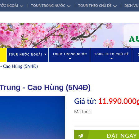
ƯỚC NGOÀI
TOUR TRONG NƯỚC
TOUR THEO CHỦ ĐỀ
DỊCH VỤ
TOUR TRONG NƯỚC
TOUR THEO CHỦ ĐỀ
TOUR NƯỚC NGOÀI
g - Cao Hùng (5N4Đ)
 Trung - Cao Hùng (5N4Đ)
Giá từ:
11.990.000
Mã tour:
ĐẶT NGAY