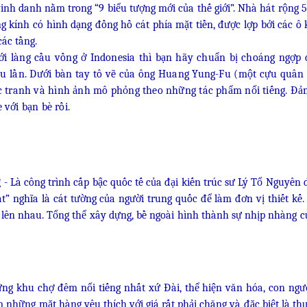
inh danh nằm trong “9 biểu tượng mới của thế giới”. Nhà hát rộng 
g kính có hình dạng đồng hồ cát phía mặt tiền, được lợp bởi các ô 
ác tầng.
ới làng cầu vồng ở Indonesia thì bạn hãy chuẩn bị choáng ngợp đ
ều lần. Dưới bàn tay tô vẽ của ông Huang Yung-Fu (một cựu quân
c tranh và hình ảnh mô phỏng theo những tác phẩm nổi tiếng. Đả
 với bạn bè rồi.
g
- Là công trình cấp bậc quốc tế của đại kiến trúc sư Lý Tổ Nguyên 
t” nghĩa là cát tường của người trung quốc để làm đơn vị thiết kế.
ng lên nhau. Tổng thể xây dựng, bề ngoài hình thành sự nhịp nhàng c
ững khu chợ đêm nổi tiếng nhất xứ Đài, thể hiện văn hóa, con ngư
 những mặt hàng yêu thích với giá rất phải chăng và đặc biệt là th