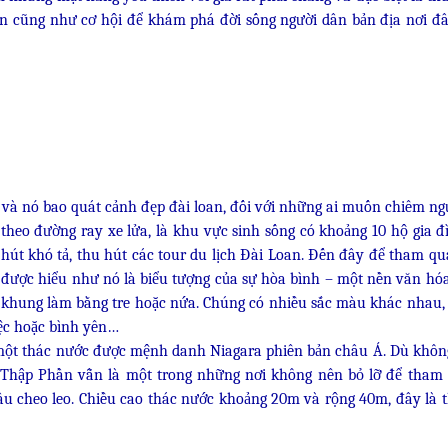
cũng như cơ hội để khám phá đời sống người dân bản địa nơi đây
 và nó bao quát cảnh đẹp đài loan, đối với những ai muốn chiêm n
heo đường ray xe lửa, là khu vực sinh sống có khoảng 10 hộ gia đ
út khó tả, thu hút các tour du lịch Đài Loan. Đến đây để tham q
à được hiểu như nó là biểu tượng của sự hòa bình – một nền văn hó
ếc khung làm bằng tre hoặc nứa. Chúng có nhiều sắc màu khác nhau
việc hoặc bình yên…
ột thác nước được mệnh danh Niagara phiên bản châu Á. Dù khôn
ớc Thập Phần vẫn là một trong những nơi không nên bỏ lỡ để tham
u cheo leo. Chiều cao thác nước khoảng 20m và rộng 40m, đây là 