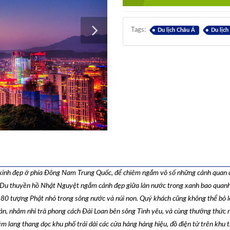
Tags:
Du lịch Châu Á
Du lịch
c xinh đẹp ở phía Đông Nam Trung Quốc, để chiêm ngắm vô số những cảnh quan 
 Du thuyền hồ Nhật Nguyệt ngắm cảnh đẹp giữa làn nước trong xanh bao quan
0 tượng Phật nhỏ trong sông nước và núi non. Quý khách cũng không thể bỏ l
n, nhâm nhi trà phong cách Đài Loan bên sông Tình yêu, và cùng thưởng thức 
êm lang thang dọc khu phố trải dài các cửa hàng hàng hiệu, đồ điện tử trên khu 