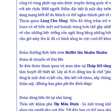
công vô cùng phức tạp nên được truyền thông quốc tế v
với sức chứa 3000 người. Điểm đặc biệt là một dãy tườn
dạng mạng lưới để du khách có thể ngắm thành phố từ c
Tham quan
Làng Cầu Vồng
- Nếu đã từng trầm trồ v
Loan có sở hữu một nơi hoành tráng hơn thế gấp nhi
vẽ cho những bức tường của ngôi làng bằng những bứ
cần giơ máy lên là đã có hình sống ảo cực cool để khoe
Đoàn thưởng thức bữa trưa
Buffet lẩu Shabu Shabu
Đoàn di chuyển về Đài Bắc
Xe đưa đoàn tham quan và mua sắm tại
Tháp 101 tần
tâm huyết để thiết kế. Lấy số 8 có đồng âm là chữ “phá
tầng là một đơn vị kết cấu, liên kết với nhau, xếp chồ
thẩm mỹ. (
Không bao gồm phí lên đỉnh tháp
)
Đoàn dùng bữa tối tại nhà hàng.
Thỏa sức khám phá
Tây Môn Đinh
- Là một trong nh
sống của người dân nơi đây. Tới đây bạn có thể mua sắm