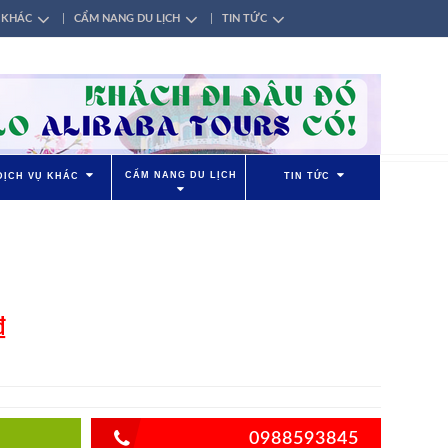
 KHÁC
CẨM NANG DU LỊCH
TIN TỨC
CẨM NANG DU LỊCH
DỊCH VỤ KHÁC
TIN TỨC
₫
0988593845