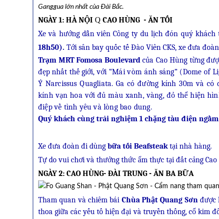
Ganggua lớn nhất của Đài Bắc.
NGÀY 1: HÀ NỘI
Q
CAO HÙNG - ĂN TỐI
Xe và hướng dẫn viên Công ty du lịch đón quý khách
18h50).
Tới sân bay quốc tế Đào Viên CKS, xe đưa đoàn 
Trạm MRT Fomosa Boulevard
của Cao Hùng từng được
đẹp nhất thế giới,
với “Mái vòm ánh sáng” (Dome of Light
Ý Narcissus Quagliata. Ga có đường kính 30m và có 
kính vạn hoa với đủ màu xanh, vàng, đỏ thể hiện hìn
điệp về tình yêu và lòng bao dung.
Quý khách cùng trải nghiệm 1 chặng tàu điện ngầm 
Xe đưa đoàn đi dùng
bữa tối Beafsteak
tại nhà hàng.
Tự do vui chơi và thưởng thức ẩm thực tại đất cảng Cao
NGÀY 2: CAO HÙNG- ĐÀI TRUNG - ĂN BA BỮA
Tham quan và chiêm bái
Chùa Phật Quang Sơn
được k
thoa giữa các yếu tố hiện đại và truyền thống, cổ kim 