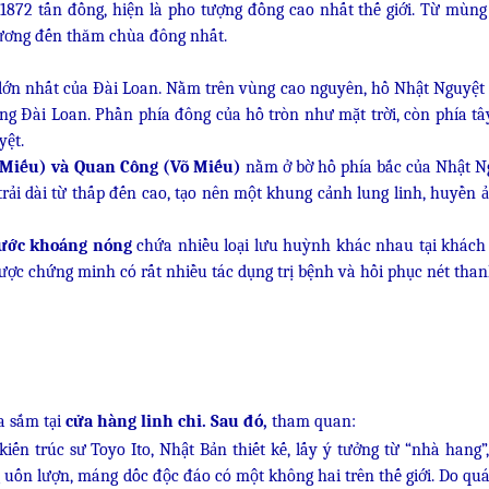
872 tấn đồng, hiện là pho tượng đồng cao nhất thế giới. Từ mùng 
hương đến thăm chùa đông nhất.
n lớn nhất của Đài Loan. Nằm trên vùng cao nguyên, hồ Nhật Nguyệt
 Đài Loan. Phần phía đông của hồ tròn như mặt trời, còn phía tây
yệt.
 Miếu) và Quan Công (Võ Miếu)
nằm ở bờ hồ phía bắc của Nhật N
 trải dài từ thấp đến cao, tạo nên một khung cảnh lung linh, huyền
nước khoáng nóng
chứa nhiều loại lưu huỳnh khác nhau tại khách
ợc chứng minh có rất nhiều tác dụng trị bệnh và hồi phục nét tha
 sắm tại
cửa hàng linh chi. Sau đó,
tham quan:
iến trúc sư Toyo Ito, Nhật Bản thiết kế, lấy ý tưởng từ “nhà hang”,
ng uốn lượn, máng dốc độc đáo có một không hai trên thế giới. Do quá