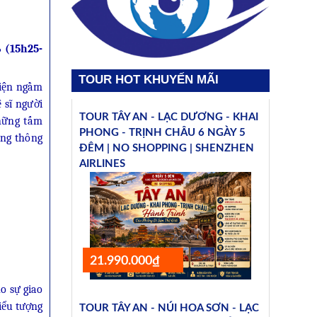
 (15h25-
TOUR HOT KHUYẾN MÃI
điện ngầm
 sĩ người
TOUR TÂY AN - LẠC DƯƠNG - KHAI
Những tấm
PHONG - TRỊNH CHÂU 6 NGÀY 5
ững thông
ĐÊM | NO SHOPPING | SHENZHEN
AIRLINES
21.990.000₫
o sự giao
iểu tượng
TOUR TÂY AN - NÚI HOA SƠN - LẠC