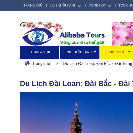
TRANG CHỦ
LỊCH KHỞI HÀNH
TOUR HOT
TOUR N
TÀI KHOẢN
ĐĂNG NHẬP / ĐĂNG KÝ
GIỚI THIỆU
LIÊN HỆ
TRANG CHỦ
LỊCH KHỞI HÀNH
TOUR HOT
Trang chủ
Du Lịch Đài Loan: Đài Bắc - Đài Trun
Du Lịch Đài Loan: Đài Bắc - Đài