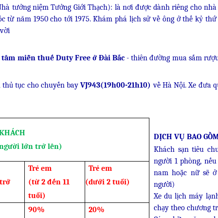
Nhà tưởng niệm Tưởng Giới Thạch): là nơi được dành riêng cho nhà
c từ năm 1950 cho tới 1975. Khám phá lịch sử về ông ở thế kỷ thứ
 vời
 tâm miễn thuế Duty Free
ở Đài Bắc
- thiên đường mua sắm rượ
m thủ tục cho chuyến bay
VJ943(19h00-21h10)
về Hà Nội. Xe đưa 
 KHÁCH
DỊCH VỤ BAO GỒM
người lớn trở lên)
Khách sạn tiêu ch
người 1 phòng, nếu
Trẻ em
Trẻ em
nam hoặc nữ sẽ ở
 trở
(từ 2 đến 11
(dưới 2 tuổi)
người)
tuổi)
Xe du lịch máy lạn
chạy theo chương tr
90%
20%