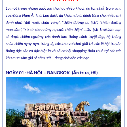
Là một trong những quốc gia thu hút nhiều khách du lịch nhất trong khu
vực Đông Nam Á, Thái Lan được du khách ưu ái dành tặng cho nhiều mỹ
danh như: “đất nước chùa vàng”, “thiên đường du lịch”, “thiên đường
mua sắm”, “xứ sở của những nụ cười thân thiện”…
Du lịch Thái Lan
, bạn
sẽ được chiêm ngưỡng các danh lam thắng cảnh tuyệt đẹp, hệ thống
chùa chiền nguy nga, tráng lệ, các khu vui chơi giải trí, các lễ hội truyền
thống đặc sắc và đặc biệt là vô số cơ hội shopping thỏa thuê tại các các
khu mua sắm giá rẻ sầm uất… đang chờ đón các bạn.
NGÀY 01 :HÀ NỘI – BANGKOK (Ăn trưa, tối)