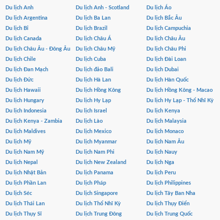
Du lịch Anh
Du lịch Anh - Scotland
Du lịch Áo
Du lịch Argentina
Du lịch Ba Lan
Du lịch Bắc Âu
Du lịch Bỉ
Du lịch Brazil
Du lịch Campuchia
Du lịch Canada
Du lịch Châu Á
Du lịch Châu Âu
Du lịch Châu Âu - Đông Âu
Du lịch Châu Mỹ
Du lịch Châu Phi
Du lịch Chile
Du lịch Cuba
Du lịch Đài Loan
Du lịch Đan Mạch
Du lịch đảo Bali
Du lịch Dubai
Du lịch Đức
Du lịch Hà Lan
Du lịch Hàn Quốc
Du lịch Hawaii
Du lịch Hồng Kông
Du lịch Hồng Kông - Macao
Du lịch Hungary
Du lịch Hy Lạp
Du lịch Hy Lạp - Thổ Nhĩ Kỳ
Du lịch Indonesia
Du lịch Israel
Du lịch Kenya
Du lịch Kenya - Zambia
Du lịch Lào
Du lịch Malaysia
Du lịch Maldives
Du lịch Mexico
Du lịch Monaco
Du lịch Mỹ
Du lịch Myanmar
Du lịch Nam Âu
Du lịch Nam Mỹ
Du lịch Nam Phi
Du lịch Nauy
Du lịch Nepal
Du lịch New Zealand
Du lịch Nga
Du lịch Nhật Bản
Du lịch Panama
Du lịch Peru
Du lịch Phần Lan
Du lịch Pháp
Du lịch Philippines
Du lịch Séc
Du lịch Singapore
Du lịch Tây Ban Nha
Du lịch Thái Lan
Du lịch Thổ Nhĩ Kỳ
Du lịch Thụy Điển
Du lịch Thụy Sĩ
Du lịch Trung Đông
Du lịch Trung Quốc