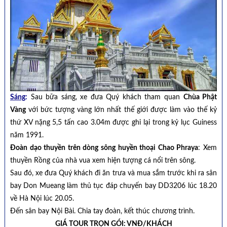
Sáng
:
Sau bữa sáng, xe đưa Quý khách tham quan
Chùa Phật
Vàng
với bức tượng vàng lớn nhất thế giới được làm vào thế kỷ
thứ XV nặng 5,5 tấn cao 3.04m được ghi lại trong kỷ lục Guiness
năm 1991.
Đoàn dạo thuyền trên dòng sông huyền thoại Chao Phraya
: Xem
thuyền Rồng của nhà vua xem hiện tượng cá nổi trên sông.
Sau đó, xe đưa Quý khách đi ăn trưa và mua sắm trước khi ra sân
bay Don Mueang làm thủ tục đáp chuyến bay DD3206 lúc 18.20
về Hà Nội lúc 20.05.
Đến sân bay Nội Bài. Chia tay đoàn, kết thúc chương trình.
GIÁ TOUR TRỌN GÓI: VNĐ/KHÁCH