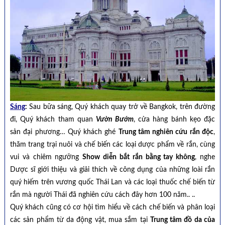
Sáng
:
Sau bữa sáng, Quý khách quay trở về Bangkok, trên đường
đi, Quý khách tham quan
Vườn Bướm
, cửa hàng bánh kẹo đặc
sản đại phương… Quý khách ghé
Trung tâm nghiên cứu rắn độc
,
thăm trang trại nuôi và chế biến các loại dược phẩm về rắn, cùng
vui và chiêm ngưỡng
Show diễn bắt rắn bằng tay không
, nghe
Dược sĩ giới thiệu và giải thích về công dụng của những loài rắn
quý hiếm trên vương quốc Thái Lan và các loại thuốc chế biến từ
rắn mà người Thái đã nghiên cứu cách đây hơn 100 năm.. ..
Quý khách cũng có cơ hội tìm hiểu về cách chế biến và phân loại
các sản phẩm từ da động vật, mua sắm tại
Trung tâm đồ da của