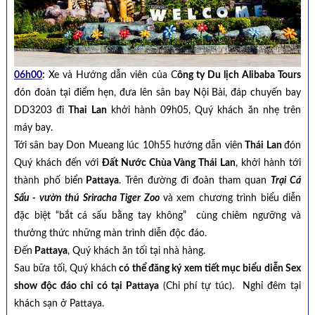
06h00
:
Xe và Hướng dẫn viên của C
ông ty Du lịch Alibaba Tours
đón đoàn tại điểm hẹn, đưa lên sân bay Nội Bài, đáp chuyến bay
DD3203 đi
Thai Lan
khởi hành 09h05, Quý khách ăn nhẹ trên
máy bay.
Tới sân bay Don Mueang lúc 10h55 hướng dẫn viên
Thái Lan
đón
Quý khách đến với
Đất Nước Chùa Vàng Thái Lan
, khởi hành tới
thành phố biển
Pattaya
. Trên đường đi đoàn tham quan
Trại Cá
Sấu - vườn thú Sriracha Tiger Zoo
và xem chương trình biểu diễn
đặc biệt “bắt cá sấu bằng tay không” cùng chiêm ngưỡng và
thưởng thức những màn trình diễn độc đáo.
Đến
Pattaya
, Quý khách ăn tối tại nhà hàng.
Sau bữa tối, Quý khách
có thể đăng ký xem tiết mục biểu diễn Sex
show độc đáo chỉ có tại Pattaya
(Chi phí tự túc). Nghỉ đêm tại
khách sạn ở Pattaya.