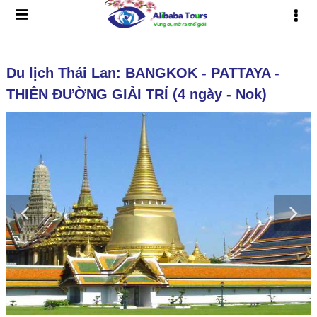
Du lịch Thái Lan: BANGKOK - PATTAYA -
THIÊN ĐƯỜNG GIẢI TRÍ (4 ngày - Nok)