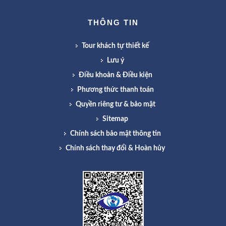
THÔNG TIN
Tour khách tự thiết kế
Lưu ý
Điều khoản & Điều kiện
Phương thức thanh toán
Quyền riêng tư & bảo mật
Sitemap
Chính sách bảo mật thông tin
Chính sách thay đổi & Hoàn hủy