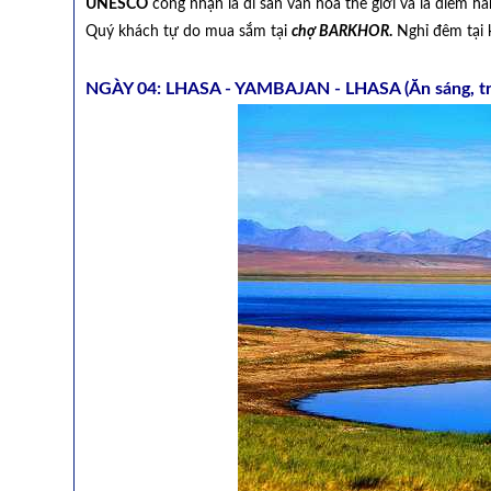
UNESCO
công nhận là di sản văn hóa thế giới và là điểm hà
Quý khách tự do mua sắm tại
chợ BARKHOR
.
Nghỉ đêm tại 
NGÀY 04: LHASA - YAMBAJAN - LHASA (Ăn sáng, trư