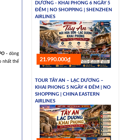
DƯƠNG - KHAI PHONG 6 NGÀY 5
ĐÊM | NO SHOPPING | SHENZHEN
AIRLINES
PO
-
dòng
21.990.000₫
o nhất thế
TOUR TÂY AN – LẠC DƯƠNG –
KHAI PHONG 5 NGÀY 4 ĐÊM | NO
SHOPPING | CHINA EASTERN
AIRLINES