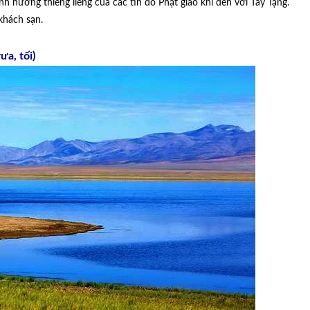
nh hương thiêng liêng của các tín đồ Phật giáo khi đến với Tây Tạng.
khách sạn.
a, tối)