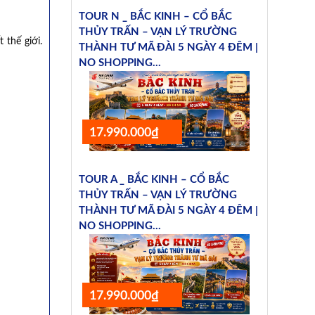
TOUR N _ BẮC KINH – CỔ BẮC
THỦY TRẤN – VẠN LÝ TRƯỜNG
 thế giới.
THÀNH TƯ MÃ ĐÀI 5 NGÀY 4 ĐÊM |
NO SHOPPING...
17.990.000₫
TOUR A _ BẮC KINH – CỔ BẮC
THỦY TRẤN – VẠN LÝ TRƯỜNG
THÀNH TƯ MÃ ĐÀI 5 NGÀY 4 ĐÊM |
NO SHOPPING...
17.990.000₫