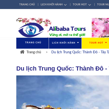
TRANG CHỦ
LỊCH KHỞI HÀNH
TOUR HOT
TOUR N
TÀI KHOẢN
ĐĂNG NHẬP / ĐĂNG KÝ
GIỚI THIỆU
LIÊN HỆ
TRANG CHỦ
LỊCH KHỞI HÀNH
TOUR HOT
Trang chủ
Du lịch Trung Quốc: Thành Đô - Tây T
Du lịch Trung Quốc: Thành Đô -