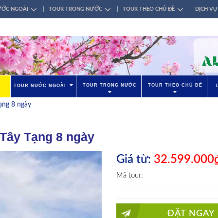
ƯỚC NGOÀI
TOUR TRONG NƯỚC
TOUR THEO CHỦ ĐỀ
DỊCH VỤ
TOUR TRONG NƯỚC
TOUR THEO CHỦ ĐỀ
TOUR NƯỚC NGOÀI
ạng 8 ngày
 Tây Tạng 8 ngày
Giá từ:
32.599.000
Mã tour:
ĐẶT NGAY