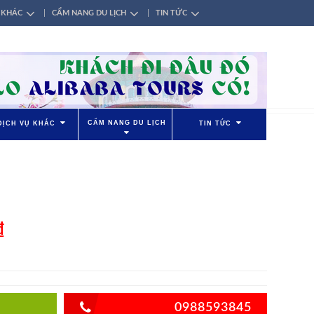
 KHÁC
CẨM NANG DU LỊCH
TIN TỨC
CẨM NANG DU LỊCH
DỊCH VỤ KHÁC
TIN TỨC
₫
0988593845