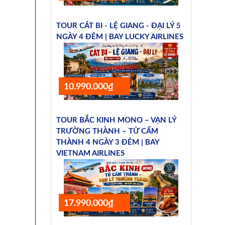
TOUR CÁT BI - LỆ GIANG - ĐẠI LÝ 5
NGÀY 4 ĐÊM | BAY LUCKY AIRLINES
10.990.000₫
TOUR BẮC KINH MONO – VẠN LÝ
TRƯỜNG THÀNH – TỬ CẤM
THÀNH 4 NGÀY 3 ĐÊM | BAY
VIETNAM AIRLINES
17.990.000₫