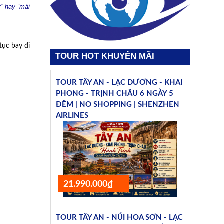
t” hay “mái
tục bay đi
TOUR HOT KHUYẾN MÃI
TOUR TÂY AN - LẠC DƯƠNG - KHAI
PHONG - TRỊNH CHÂU 6 NGÀY 5
ĐÊM | NO SHOPPING | SHENZHEN
AIRLINES
21.990.000₫
TOUR TÂY AN - NÚI HOA SƠN - LẠC