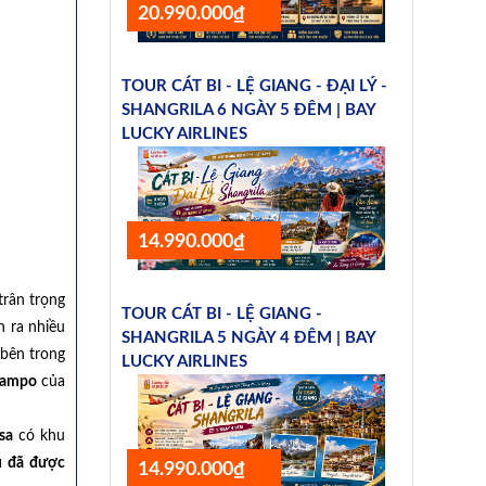
20.990.000₫
TOUR CÁT BI - LỆ GIANG - ĐẠI LÝ -
SHANGRILA 6 NGÀY 5 ĐÊM | BAY
LUCKY AIRLINES
14.990.000₫
trân trọng
TOUR CÁT BI - LỆ GIANG -
h ra nhiều
SHANGRILA 5 NGÀY 4 ĐÊM | BAY
 bên trong
LUCKY AIRLINES
ngampo
của
sa
có khu
u đã được
14.990.000₫