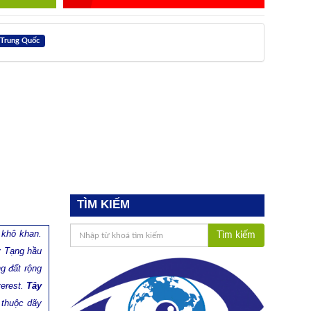
 Trung Quốc
TÌM KIẾM
 khô khan.
Tìm kiếm
ây Tạng hầu
g đất rộng
verest.
Tây
 thuộc dãy