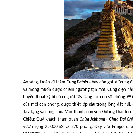
Ăn sáng, Đoàn đi thăm
Cung Potala
-
hay còn gọi là “cung đ
và mong muốn được chiêm ngưỡng tận mắt. Cung điện nằm ở v
huyền thoại kỳ bí của người Tây Tạng: từ con số phòng 99
của mỗi căn phòng, được thiết lập sâu trong lòng đất núi.
Tây Tạng và công chúa
Văn Thành, con vua Ðường Thái Tôn
.
Chiều:
Quý khách tham quan
Chùa Jokhang - Chùa Đại Ch
vườn rộng 25.000m2 và 370 phòng. Đây vừa là ngôi chùa 