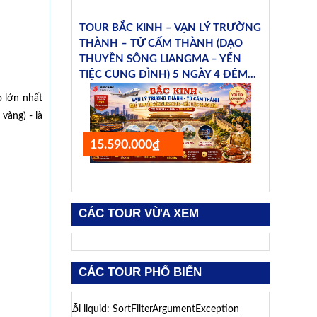
TOUR BẮC KINH – VẠN LÝ TRƯỜNG
THÀNH – TỬ CẤM THÀNH (DẠO
THUYỀN SÔNG LIANGMA – YẾN
TIỆC CUNG ĐÌNH) 5 NGÀY 4 ĐÊM...
o lớn nhất
vàng) - là
15.590.000₫
CÁC TOUR VỪA XEM
CÁC TOUR PHỔ BIẾN
Lỗi liquid: SortFilterArgumentException