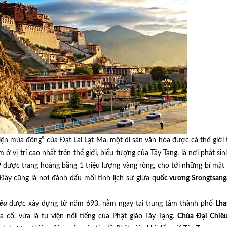
iện mùa đông” của Đạt Lai Lạt Ma, một di sản văn hóa được cả thế giới 
ị trí cao nhất trên thế giới, biểu tượng của Tây Tạng, là nơi phát sin
9 được trang hoàng bằng 1 triệu lượng vàng ròng, cho tới những bí mật
 Đây cũng là nơi đánh dấu mối tình lịch sữ giữa q
uốc vương Srongtsa
iêu
được xây dựng từ năm 693, nằm ngay tại trung tâm thành phố
Lha
cổ, vừa là tu viện nổi tiếng của Phật giáo Tây Tạng.
Chùa Đại Chiê