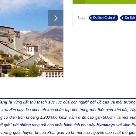
Tags:
Du lịch Châu Á
Du lịch
Tạng
là vùng đất thử thách sức lực của con người bởi độ cao và môi trường
từ xưa đến nay. Do địa hình khá phức tạp nên trong một thời gian khá dài, T
n
g có diện tích khoảng 1.200.000 km2, nằm ở độ cao gần 5000m, là một vùn
ế giới" với những rạng núi cao nhất hành tinh như dãy
Hymalaya
với đỉnh E
 vương quốc huyền bí của Phật giáo và là một cao nguyên cao nhất thế giới