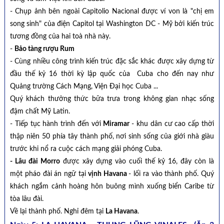
- Chụp ảnh bên ngoài Capitolio Nacional được ví von là "chị em
song sinh" của điện Capitol tại Washington DC - Mỹ bởi kiến trúc
tương đồng của hai toà nhà này.
-
Bảo tàng rượu Rum
- Cùng nhiều công trình kiến trúc đặc sắc khác được xây dựng từ
đầu thế kỷ 16 thời kỳ lập quốc của Cuba cho đến nay như
Quảng trường Cách Mạng, Viện Đại học Cuba ...
Quý khách thưởng thức bữa trưa trong không gian nhạc sống
đậm chất Mỹ Latin.
- Tiếp tục hành trình đến với
Miramar
- khu dân cư cao cấp thời
thập niên 50 phía tây thành phố, nơi sinh sống của giới nhà giàu
trước khi nổ ra cuộc cách mạng giải phóng Cuba.
- Lâu đài Morro
được xây dựng vào cuối thế kỷ 16, đây còn là
một pháo đài án ngữ tại
vịnh Havana
- lối ra vào thành phố. Quý
khách ngắm cảnh hoàng hôn buông mình xuống biển Caribe từ
tòa lâu đài.
Về lại thành phố. Nghỉ đêm tại
La Havana
.