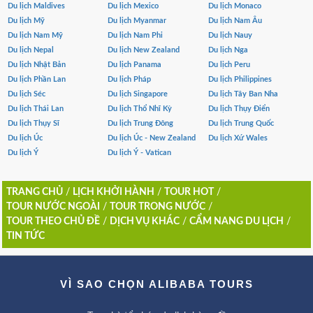
Du lịch Maldives
Du lịch Mexico
Du lịch Monaco
Du lịch Mỹ
Du lịch Myanmar
Du lịch Nam Âu
Du lịch Nam Mỹ
Du lịch Nam Phi
Du lịch Nauy
Du lịch Nepal
Du lịch New Zealand
Du lịch Nga
Du lịch Nhật Bản
Du lịch Panama
Du lịch Peru
Du lịch Phần Lan
Du lịch Pháp
Du lịch Philippines
Du lịch Séc
Du lịch Singapore
Du lịch Tây Ban Nha
Du lịch Thái Lan
Du lịch Thổ Nhĩ Kỳ
Du lịch Thụy Điển
Du lịch Thụy Sĩ
Du lịch Trung Đông
Du lịch Trung Quốc
Du lịch Úc
Du lịch Úc - New Zealand
Du lịch Xứ Wales
Du lịch Ý
Du lịch Ý - Vatican
TRANG CHỦ
/
LỊCH KHỞI HÀNH
/
TOUR HOT
/
TOUR NƯỚC NGOÀI
/
TOUR TRONG NƯỚC
/
TOUR THEO CHỦ ĐỀ
/
DỊCH VỤ KHÁC
/
CẨM NANG DU LỊCH
/
TIN TỨC
VÌ SAO CHỌN ALIBABA TOURS