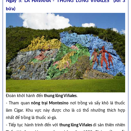
Ngày 5: LA HAVANA - THUNG LŨNG VINALES (Ăn 3
bữa)
Đoàn khởi hành đến
thung lũng Viñales
.
- Tham quan
nông trại Montesino
nơi trồng và sấy khô lá thuốc
làm Cigar. Khu vực này được cho là có thổ nhưỡng thích hợp
nhất để trồng lá thuốc xì-gà.
- Tiếp tục hành trình đến với
thung lũng Viñales
di sản thiên nhiên