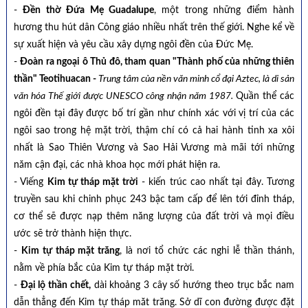
-
Đền thờ Đứa Mẹ Guadalupe
, một trong những điểm hành
hương thu hút dân Công giáo nhiều nhất trên thế giới. Nghe kể về
sự xuất hiện và yêu cầu xây dựng ngôi đền của Đức Mẹ.
-
Đoàn ra ngoại ô Thủ đô, tham quan "Thành phố của những thiên
thần" Teotihuacan -
Trung tâm của nền văn minh cổ đại Aztec, là di sản
văn hóa Thế giới được UNESCO công nhận năm 1987.
Quần thể các
ngôi đền tại đây được bố trí gần như chính xác với vị trí của các
ngôi sao trong hệ mặt trời, thậm chí có cả hai hành tinh xa xôi
nhất là Sao Thiên Vương và Sao Hải Vương mà mãi tới những
năm cận đại, các nhà khoa học mới phát hiện ra.
- Viếng
Kim tự tháp mặt trời
- kiến trúc cao nhất tại đây. Tương
truyền sau khi chinh phục 243 bậc tam cấp để lên tới đỉnh tháp,
cơ thể sẽ được nạp thêm năng lượng của đất trời và mọi điều
ước sẽ trở thành hiện thực.
-
Kim tự tháp mặt trăng
, là nơi tổ chức các nghi lễ thần thánh,
nằm về phía bắc của Kim tự tháp mặt trời.
-
Đại lộ thần chết,
dài khoảng 3 cây số hướng theo trục bắc nam
dẫn thẳng đến Kim tự tháp măt trăng. Sở dĩ con đường được đặt