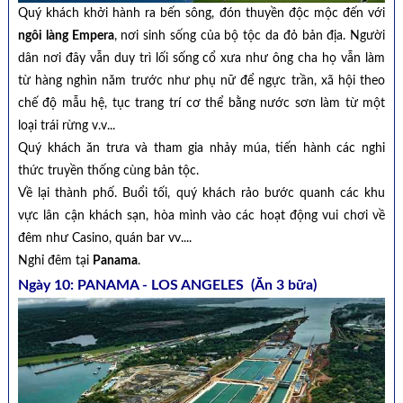
Quý khách khởi hành ra bến sông, đón thuyền độc mộc đến với
ngôi làng Empera
, nơi sinh sống của bộ tộc da đỏ bản địa. Người
dân nơi đây vẫn duy trì lối sống cổ xưa như ông cha họ vẫn làm
từ hàng nghìn năm trước như phụ nữ để ngực trần, xã hội theo
chế độ mẫu hệ, tục trang trí cơ thể bằng nước sơn làm từ một
loại trái rừng v.v...
Quý khách ăn trưa và tham gia nhảy múa, tiến hành các nghi
thức truyền thống cùng bản tộc.
Về lại thành phố. Buổi tối, quý khách rảo bước quanh các khu
vực lân cận khách sạn, hòa mình vào các hoạt động vui chơi về
đêm như Casino, quán bar vv....
Nghỉ đêm tại
Panama
.
Ngày 10: PANAMA - LOS ANGELES (Ăn 3 bữa)