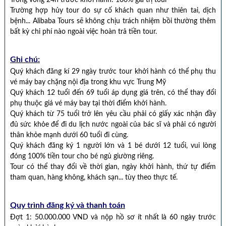
Trong vòng 24h trước khởi hành: 100% giá trị tour
Trường hợp hủy tour do sự cố khách quan như thiên tai, dịch
bệnh... Alibaba Tours sẽ không chịu trách nhiệm bồi thường thêm
bất kỳ chi phí nào ngoài việc hoàn trả tiền tour.
Ghi chú:
Quý khách đăng kí 29 ngày trước tour khởi hành có thể phụ thu
vé máy bay chặng nội địa trong khu vực Trung Mỹ
Quý khách 12 tuổi đến 69 tuổi áp dụng giá trên, có thể thay đổi
phụ thuộc giá vé máy bay tại thời điểm khởi hành.
Quý khách từ 75 tuổi trở lên yêu cầu phải có giấy xác nhận đầy
đủ sức khỏe để đi du lịch nước ngoài của bác sĩ và phải có người
thân khỏe mạnh dưới 60 tuổi đi cùng.
Quý khách đăng ký 1 người lớn và 1 bé dưới 12 tuổi, vui lòng
đóng 100% tiền tour cho bé ngủ giường riêng.
Tour có thể thay đổi về thời gian, ngày khởi hành, thứ tự điểm
tham quan, hàng không, khách sạn... tùy theo thực tế.
Quy trình đăng ký và thanh toán
Đợt 1: 50.000.000 VND và nộp hồ sơ ít nhất là 60 ngày trước