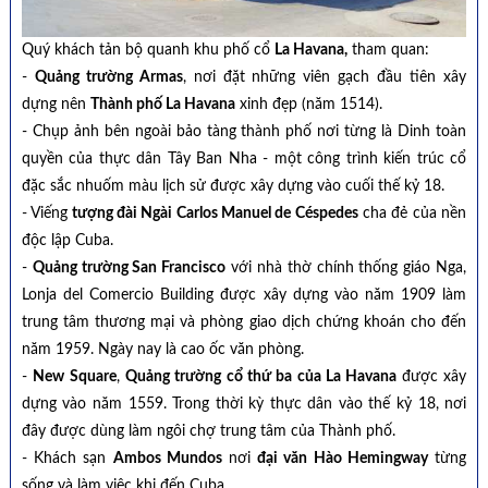
Quý khách tản bộ quanh khu phố cổ
La Havana,
tham quan:
-
Quảng trường Armas
, nơi đặt những viên gạch đầu tiên xây
dựng nên
Thành phố La Havana
xinh đẹp (năm 1514).
- Chụp ảnh bên ngoài bảo tàng thành phố nơi từng là Dinh toàn
quyền của thực dân Tây Ban Nha - một công trình kiến trúc cổ
đặc sắc nhuốm màu lịch sử được xây dựng vào cuối thế kỷ 18.
- Viếng
tượng đài Ngài Carlos Manuel de Céspedes
cha đẻ của nền
độc lập Cuba.
-
Quảng trường San Francisco
với nhà thờ chính thống giáo Nga,
Lonja del Comercio Building được xây dựng vào năm 1909 làm
trung tâm thương mại và phòng giao dịch chứng khoán cho đến
năm 1959. Ngày nay là cao ốc văn phòng.
-
New Square
,
Quảng trường cổ thứ ba của La Havana
được xây
dựng vào năm 1559. Trong thời kỳ thực dân vào thế kỷ 18, nơi
đây được dùng làm ngôi chợ trung tâm của Thành phố.
- Khách sạn
Ambos Mundos
nơi
đại văn Hào Hemingway
từng
sống và làm việc khi đến Cuba.