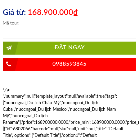
Giá từ:
168.900.000₫
Mã tour:
ĐẶT NGAY
0988593845
\r\n
","summary":null,"template_layout":null,"available":true,"tags":
["nuocngoai_Du lịch Châu Mỹ","nuocngoai_Du lịch
Cuba","nuocngoai_Du lịch Mexico","nuocngoai_Du lịch Nam
Mỹ","nuocngoai_Du lịch
Panama"],"price":168900000.0000,"price_min":168900000.0000,"price_ma
[{"id":6802066,"barcode":null,"sku":null,"unit":null,"title":"Default
Title","options":["Default Title"],"option1":"Default