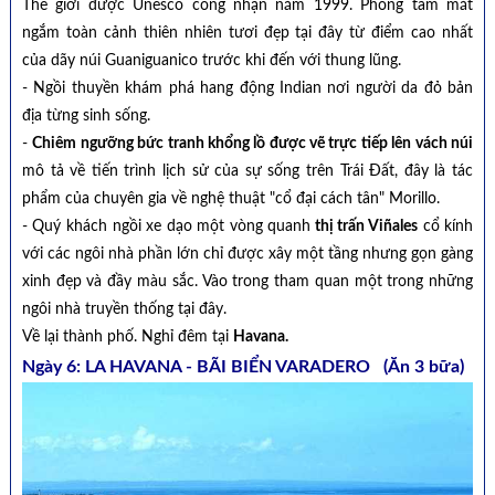
Thế giới được Unesco công nhận năm 1999. Phóng tầm mắt
ngắm toàn cảnh thiên nhiên tươi đẹp tại đây từ điểm cao nhất
của dãy núi Guaniguanico trước khi đến với thung lũng.
- Ngồi thuyền khám phá hang động Indian nơi người da đỏ bản
địa từng sinh sống.
-
Chiêm ngưỡng bức tranh khổng lồ được vẽ trực tiếp lên vách núi
mô tả về tiến trình lịch sử của sự sống trên Trái Đất, đây là tác
phẩm của chuyên gia về nghệ thuật "cổ đại cách tân" Morillo.
- Quý khách ngồi xe dạo một vòng quanh
thị trấn Viñales
cổ kính
với các ngôi nhà phần lớn chỉ được xây một tầng nhưng gọn gàng
xinh đẹp và đầy màu sắc. Vào trong tham quan một trong những
ngôi nhà truyền thống tại đây.
Về lại thành phố. Nghỉ đêm tại
Havana.
Ngày 6: LA HAVANA - BÃI BIỂN VARADERO (Ăn 3 bữa)