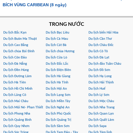
BÍCH VÙNG CARIBEAN (8 ngày)
TRONG NƯỚC
Du lịch Bắc Kạn
Du lịch Bạc Liêu
Du lịch biển Hải Hòa
Du lịch Buôn Ma Thuật
Du lịch Cà Mau
Du lịch Cần Thơ
Du lịch Cao Bằng
Du lịch Cát Bà
Du lịch Châu Đốc
Du lịch chùa Bái Đính
Du lịch chùa Hương
Du lịch Cô Tô
Du lịch Côn Đảo
Du lịch Cửa Lò
Du lịch Đà Lạt
Du lịch Đà Nẵng
Du lịch Đắc Lắc
Du lịch đảo Tuần Châu
Du lịch Đền Hùng
Du lịch Điện Biên
Du lịch Đồ Sơn
Du lịch Đường Lâm
Du lịch Hà Giang
Du lịch Hạ Long
Du lịch Hà Tiên
Du lịch Hà Tĩnh
Du lịch Hải Thịnh
Du lịch Hồ Chí Minh
Du lịch Hội An
Du lịch Huế
Du lịch Lăng Cô
Du lịch Lạng Sơn
Du lịch Lý Sơn
Du lịch Mai Châu
Du lịch Miền Tây
Du lịch Mộc Châu
Du lịch Mũi Né- Phan Thiết
Du lịch Nghệ An
Du lịch Nha Trang
Du lịch Phong Nha
Du lịch Phú Quốc
Du lịch Quan Lạn
Du lịch Quảng Bình
Du lịch Quảng Trị
Du lịch Quất Lâm
Du lịch Quy Nhơn
Du lịch Sầm Sơn
Du lịch Sapa
Du lịch Sóc Trăng
Du lịch Tam Đảo - Tây
Du lịch Tâm linh