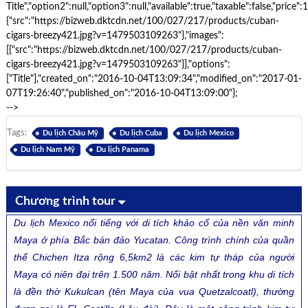
Title","option2":null,"option3":null,"available":true,"taxable":false,"pr
{"src":"https://bizweb.dktcdn.net/100/027/217/products/cuban-
cigars-breezy421.jpg?v=1479503109263"},"images":
[{"src":"https://bizweb.dktcdn.net/100/027/217/products/cuban-
cigars-breezy421.jpg?v=1479503109263"}],"options":
["Title"],"created_on":"2016-10-04T13:09:34","modified_on":"2017-01-
07T19:26:40","published_on":"2016-10-04T13:09:00"};
-->
Tags:
Du lịch Châu Mỹ
Du lịch Cuba
Du lịch Mexico
Du lịch Nam Mỹ
Du lịch Panama
Chương trình tour
Du lịch Mexico nổi tiếng với di tích khảo cổ của nền văn minh
Maya ở phía Bắc bán đảo Yucatan. Công trình chính của quần
thể Chichen Itza rộng 6,5km2 là các kim tự tháp của người
Maya có niên đại trên 1.500 năm. Nổi bật nhất trong khu di tích
là đền thờ Kukulcan (tên Maya của vua Quetzalcoatl), thường