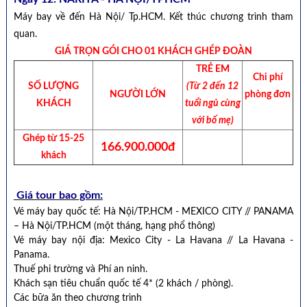
Máy bay về đến Hà Nội/ Tp.HCM. Kết thúc chương trình tham
quan.
GIÁ TRỌN GÓI CHO 01 KHÁCH GHÉP ĐOÀN
TRẺ EM
Chi phí
SỐ LƯỢNG
(Từ 2 đến 12
NGƯỜI LỚN
phòng đơn
KHÁCH
tuổi ngủ cùng
với bố mẹ)
Ghép từ 15-25
166.900.000đ
khách
Giá tour bao gồm:
Vé máy bay quốc tế: Hà Nội/TP.HCM - MEXICO CITY // PANAMA
– Hà Nội/TP.HCM (một tháng, hạng phổ thông)
Vé máy bay nội địa: Mexico City - La Havana // La Havana -
Panama.
Thuế phi trường và Phí an ninh.
Khách sạn tiêu chuẩn quốc tế 4* (2 khách / phòng).
Các bữa ăn theo chương trình