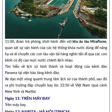
11:00, đoàn trả phòng, khởi hành đến với
khu âu tàu Miraflores
,
quan sát sự vận hành của các hệ thống khóa nước dùng để nâng
hạ và di chuyển các con tàu vận tải hàng nghìn tấn đi qua các con
kênh có độ cao mực nước chênh lệch nhau.
Tìm hiểu về lịch sử hình thành và hoạt động của kênh đào
Panama tại viện bảo tàng kênh đào.
Xe dạo một vòng quanh trung tâm lịch sử của thành phố, sau đó
ra phi trường đáp chuyến bay lúc 23:50 về Việt Nam (quá cảnh
New York và Narita)
Ngày 11: TRÊN MÁY BAY
Trên máy bay.
Ngày 12: NARITA - HÀ NỘI/TPHCM