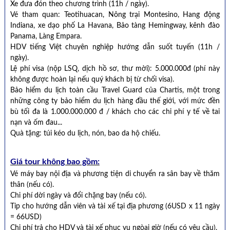
Xe đưa đón theo chương trình (11h / ngày).
Vé tham quan: Teotihuacan, Nông trại Montesino, Hang động
Indiana, xe dạo phố La Havana, Bảo tàng Hemingway, kênh đào
Panama, Làng Empara.
HDV tiếng Việt chuyên nghiệp hướng dẫn suốt tuyến (11h /
ngày).
Lệ phí visa (nộp LSQ, dịch hồ sơ, thư mời): 5.000.000đ (phí này
không được hoàn lại nếu quý khách bị từ chối visa).
Bảo hiểm du lịch toàn cầu Travel Guard của Chartis, một trong
những công ty bảo hiểm du lịch hàng đầu thế giới, với mức đền
bù tối đa là 1.000.000.000 đ / khách cho các chi phí y tế về tai
nạn và ốm đau...
Quà tặng: túi kéo du lịch, nón, bao da hộ chiếu.
Giá tour không bao gồm:
Vé máy bay nội địa và phương tiện di chuyển ra sân bay về thăm
thân (nếu có).
Chi phí dời ngày và đổi chặng bay (nếu có).
Tip cho hướng dẫn viên và tài xế tại địa phương (6USD x 11 ngày
= 66USD)
Chi phí trả cho HDV và tài xế phục vụ ngòai giờ (nếu có yêu cầu).