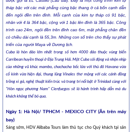
được gọi là EL Castillo (Lâu đài). Đây là một công trình kim tự
tháp bậc với các mái phẳng cùng bậc thang ở cả bốn cạnh dẫn
đến ngôi đền trên đỉnh. Mỗi cạnh của kim tự tháp có 91 bậc,
nhân với 4 là 364 bậc, cộng với 1 bậc lên đỉnh là 365 bậc. Công
trình cao 24m, ngôi đền trên đỉnh cao 6m, mặt phẳng chân đền
có chiều dài cạnh là 55,3m. Những con số trên cho thấy sự phát
triển của người Maya về Dương lịch.
Cuba là hòn đảo lớn nhất trong số hơn 4000 đảo thuộc vùng biển
Carribean huyền thoại ở Địa Trung Hải. Một Cuba sôi động và nhộn nhịp
của những vũ khúc mambo, chachacha bốc lửa với thủ đô Havana vừa
cổ kính vừa hiện đại, thung lũng Vinales thơ mộng với các cánh đồng
trồng xì gà, nghệ thuật kiến trúc và trang trí nổi bật ở Trinidad cùng với
“Hòn ngọc phương Nam” Cienfuegos sẽ là hành trình hấp dẫn mà du
khách không thể bỏ qua.
Ngày 1: Hà Nội/ TPHCM - MEXICO CITY
(Ăn trên máy
bay)
Sáng sớm, HDV Alibaba Tours làm thủ tục cho Quý khách tại sân