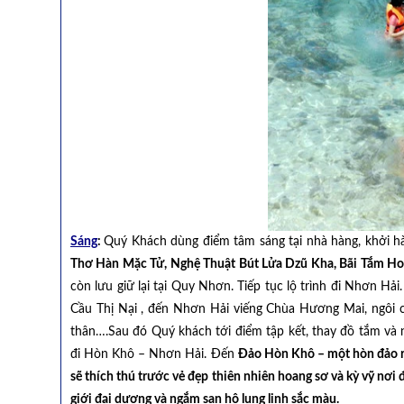
Sáng
:
Quý Khách dùng điểm tâm sáng tại nhà hàng, khởi h
Thơ Hàn Mặc Tử, Nghệ Thuật Bút Lửa Dzũ Kha, Bãi Tắm H
còn lưu giữ lại tại Quy Nhơn. Tiếp tục lộ trình đi Nhơn H
Cầu Thị Nại , đến Nhơn Hải viếng Chùa Hương Mai, ngôi c
thân….Sau đó Quý khách tới điểm tập kết, thay đồ tắm v
đi Hòn Khô – Nhơn Hải. Đến
Đảo Hòn Khô
–
một hòn đảo r
sẽ thích thú trước vẻ đẹp thiên nhiên hoang sơ và kỳ vỹ nơi 
giới đại dương và ngắm san hô lung linh sắc màu.