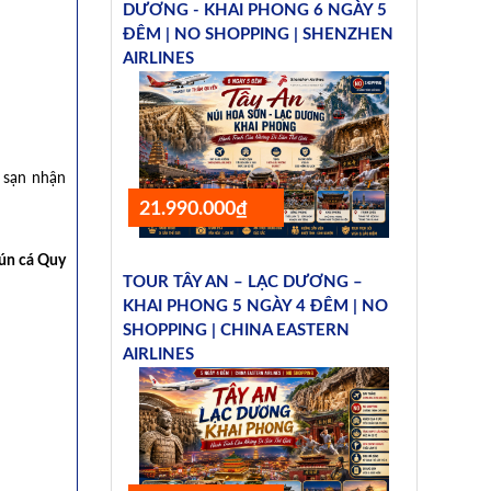
DƯƠNG - KHAI PHONG 6 NGÀY 5
ĐÊM | NO SHOPPING | SHENZHEN
AIRLINES
 sạn nhận
21.990.000₫
ún cá Quy
TOUR TÂY AN – LẠC DƯƠNG –
KHAI PHONG 5 NGÀY 4 ĐÊM | NO
SHOPPING | CHINA EASTERN
AIRLINES