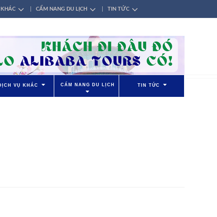
 KHÁC
CẨM NANG DU LỊCH
TIN TỨC
CẨM NANG DU LỊCH
DỊCH VỤ KHÁC
TIN TỨC