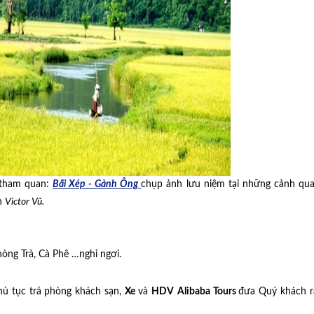
 tham quan:
Bãi Xép - Gành Ông
chụp ảnh lưu niệm tại những cảnh qua
n
Victor Vũ.
òng Trà, Cà Phê …nghỉ ngơi.
ủ tục trả phòng khách sạn,
Xe
và
HDV
Alibaba Tours
đưa Quý khách 