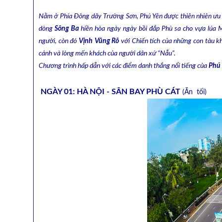
Nằm ở Phía Đông dãy Trường Sơn, Phú Yên được thiên nhiên ưu á
dòng
Sông Ba
hiền hòa ngày ngày bồi đắp Phù sa cho vựa lúa M
người, còn đó
Vịnh Vũng Rô
với Chiến tích của những con tàu k
cảnh và lòng mến khách của người dân xứ “Nẫu”.
Chương trình hấp dẫn với các điểm danh thắng nổi tiếng của
Phú
NGÀY 01: HÀ NỘI - SÂN BAY PHÙ CÁT
(Ăn tối)