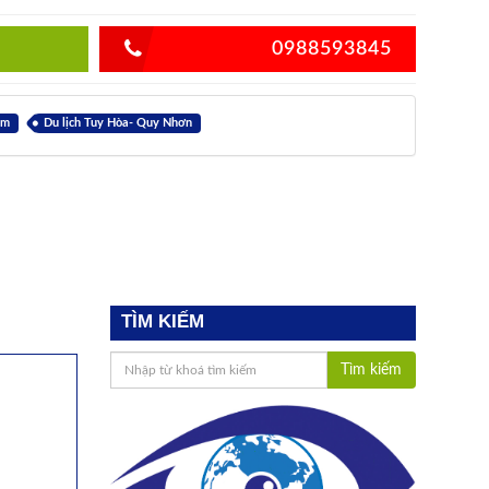
0988593845
êm
Du lịch Tuy Hòa- Quy Nhơn
TÌM KIẾM
Tìm kiếm