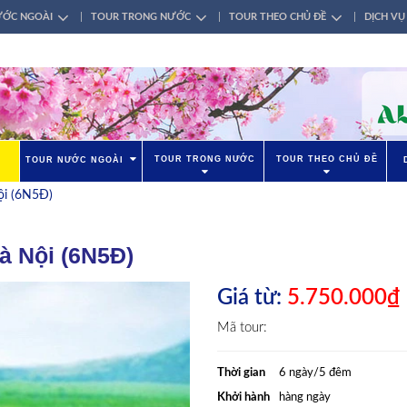
ƯỚC NGOÀI
TOUR TRONG NƯỚC
TOUR THEO CHỦ ĐỀ
DỊCH VỤ
TOUR TRONG NƯỚC
TOUR THEO CHỦ ĐỀ
TOUR NƯỚC NGOÀI
ội (6N5Đ)
à Nội (6N5Đ)
Giá từ:
5.750.000₫
Mã tour:
Thời gian
6 ngày/5 đêm
Khởi hành
hàng ngày