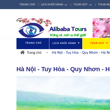
TRANG CHỦ
LỊCH KHỞI HÀNH
TOUR HOT
TOUR N
TÀI KHOẢN
ĐĂNG NHẬP / ĐĂNG KÝ
GIỚI THIỆU
LIÊN HỆ
TRANG CHỦ
LỊCH KHỞI HÀNH
TOUR HOT
Trang chủ
Hà Nội - Tuy Hòa - Quy Nhơn - Hà N
Hà Nội - Tuy Hòa - Quy Nhơn - H