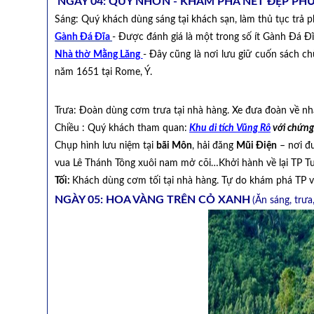
NGÀY 04: QUY NHƠN - KHÁM PHÁ NÉT ĐẸP PH
Sáng: Quý khách dùng sáng tại khách sạn, làm thủ tục trả
Gành Đá Đĩa
- Được đánh giá là một trong số ít Gành Đá Đĩa
Nhà thờ Mằng Lăng
- Đây cũng là nơi lưu giữ cuốn sách c
năm 1651 tại Rome, Ý.
Trưa: Đoàn dùng cơm trưa tại nhà hàng. Xe đưa đoàn về nh
Chiều : Quý khách tham quan:
Khu di tích Vũng Rô
với chứng
Chụp hình lưu niệm tại
bãi Môn
, hải đăng
Mũi Điện
– nơi đư
vua Lê Thánh Tông xuôi nam mở cõi…Khởi hành về lại TP Tu
Tối:
Khách dùng cơm tối tại nhà hàng. Tự do khám phá TP 
NGÀY 05: HOA VÀNG TRÊN CỎ XANH
(Ăn sáng, trưa,