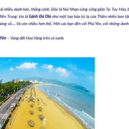
i nhiều danh lam, thắng cảnh. Đây là Núi Nhạn sừng sững giữa Tp. Tuy Hòa, b
iền Trung; kia là
Gành Đá Dĩa
như một tạo hóa kỳ lạ của Thiên nhiên ban tặ
hông số…. Và còn nhiều hơn thế. Mời các bạn đến với Phú Yên, với những danh
 Yên
– Vùng đất Hoa Vàng trên cỏ xanh.