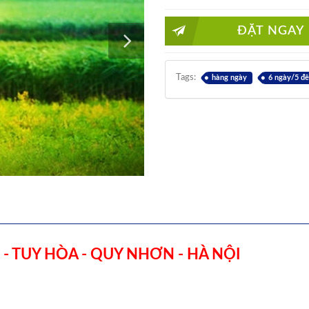
ĐẶT NGAY
Tags:
hàng ngày
6 ngày/5 đ
 - TUY HÒA - QUY NHƠN - HÀ NỘI