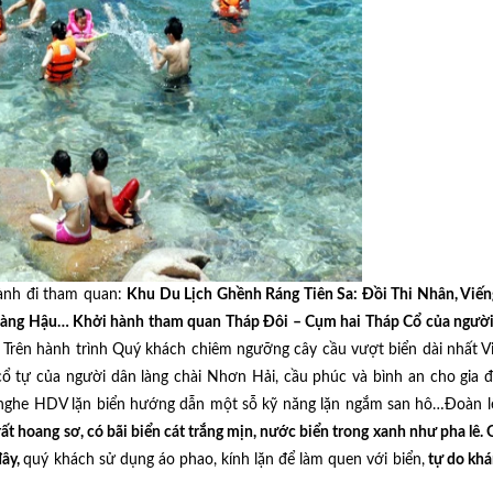
ành đi tham quan:
Khu Du Lịch Ghềnh Ráng Tiên Sa: Đồi Thi Nhân, Viế
oàng Hậu… Khởi hành tham quan Tháp Đôi – Cụm hai Tháp Cổ của ngườ
ải. Trên hành trình Quý khách chiêm ngưỡng cây cầu vượt biển dài nhất 
ổ tự của người dân làng chài Nhơn Hải, cầu phúc và bình an cho gia 
à nghe HDV lặn biển hướng dẫn một sỗ kỹ năng lặn ngắm san hô…Đoàn l
ất hoang sơ, có bãi biển cát trắng mịn, nước biển trong xanh như pha lê.
đây,
quý khách sử dụng áo phao, kính lặn để làm quen với biển,
tự do khá