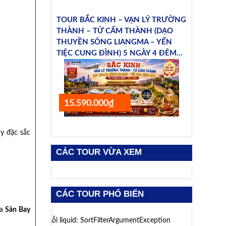
TOUR BẮC KINH – VẠN LÝ TRƯỜNG
THÀNH – TỬ CẤM THÀNH (DẠO
THUYỀN SÔNG LIANGMA – YẾN
TIỆC CUNG ĐÌNH) 5 NGÀY 4 ĐÊM...
15.590.000₫
y đặc sắc
CÁC TOUR VỪA XEM
CÁC TOUR PHỔ BIẾN
ra
Sân Bay
Lỗi liquid: SortFilterArgumentException