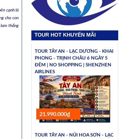
ên cạnh là
ng cho con
 lam thắng
TOUR HOT KHUYẾN MÃI
TOUR TÂY AN - LẠC DƯƠNG - KHAI
PHONG - TRỊNH CHÂU 6 NGÀY 5
ĐÊM | NO SHOPPING | SHENZHEN
AIRLINES
21.990.000₫
TOUR TÂY AN - NÚI HOA SƠN - LẠC