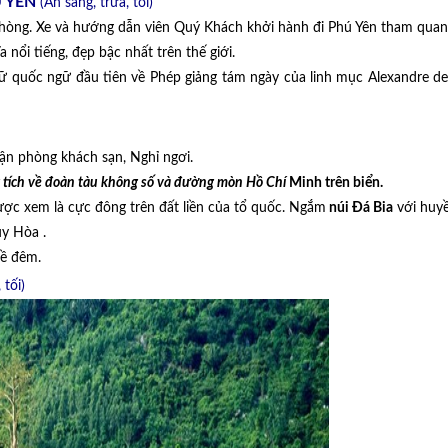
Ú YÊN
(Ăn sáng, trưa, tối)
 phòng. Xe và hướng dẫn viên Quý Khách khởi hành đi Phú Yên tham quan
 nổi tiếng, đẹp bậc nhất trên thế giới.
hữ quốc ngữ đầu tiên về Phép giảng tám ngày của linh mục Alexandre d
ận phòng khách sạn, Nghỉ ngơi.
 tích về đoàn tàu không số và đường mòn Hồ Chí
Minh trên biển.
ợc xem là cực đông trên đất liền của tổ quốc. Ngắm
núi Đá Bia
với huyề
y Hòa .
về đêm.
 tối)