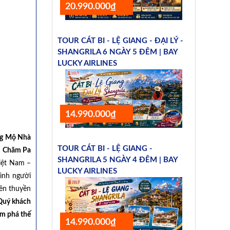
20.990.000₫
TOUR CÁT BI - LỆ GIANG - ĐẠI LÝ -
SHANGRILA 6 NGÀY 5 ĐÊM | BAY
LUCKY AIRLINES
14.990.000₫
ng Mộ Nhà
TOUR CÁT BI - LỆ GIANG -
i Chăm Pa
SHANGRILA 5 NGÀY 4 ĐÊM | BAY
Việt Nam –
LUCKY AIRLINES
đình người
ên thuyền
 Quý khách
m phá thế
14.990.000₫