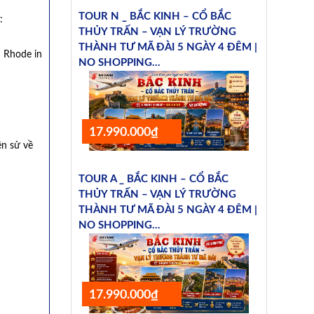
TOUR N _ BẮC KINH – CỔ BẮC
:
THỦY TRẤN – VẠN LÝ TRƯỜNG
THÀNH TƯ MÃ ĐÀI 5 NGÀY 4 ĐÊM |
e Rhode in
NO SHOPPING...
17.990.000₫
n sử về
TOUR A _ BẮC KINH – CỔ BẮC
THỦY TRẤN – VẠN LÝ TRƯỜNG
THÀNH TƯ MÃ ĐÀI 5 NGÀY 4 ĐÊM |
NO SHOPPING...
17.990.000₫