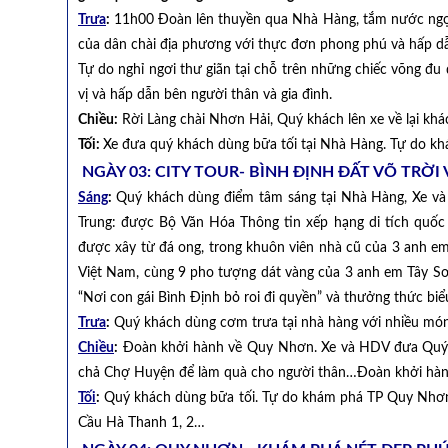
Trưa
:
11h00 Đoàn lên thuyền qua Nhà Hàng, tắm nước ngọt,
của dân chài địa phương với thực đơn phong phú và hấp d
Tự do nghỉ ngơi thư giãn tại chỗ trên những chiếc võng đu
vị và hấp dẫn bên người thân và gia đình.
Chiều:
Rời Làng chài Nhơn Hải, Quý khách lên xe về lại khác
Tối:
Xe đưa quý khách dùng bữa tối tại Nhà Hàng. Tự do 
NGÀY 03: CITY TOUR- BÌNH ĐỊNH ĐẤT VÕ TRỜI
Sáng
:
Quý khách dùng điểm tâm sáng tại Nhà Hàng, Xe v
Trung: được Bộ Văn Hóa Thông tin xếp hạng di tích quố
được xây từ đá ong, trong khuôn viên nhà cũ của 3 anh e
Việt Nam, cùng 9 pho tượng dát vàng của 3 anh em Tây Sơn
“Nơi con gái Bình Định bỏ roi đi quyền” và thưởng thức b
Trưa
:
Quý khách dùng cơm trưa tại nhà hàng với nhiều món 
Chiều
:
Đoàn khởi hành về Quy Nhơn. Xe và HDV đưa Quý kh
chả Chợ Huyện để làm quà cho người thân…Đoàn khởi hành
Tối
:
Quý khách dùng bữa tối. Tự do khám phá TP Quy Nhơn
Cầu Hà Thanh 1, 2…