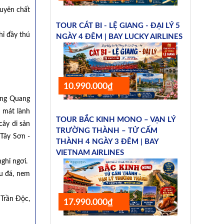
guyên chất
TOUR CÁT BI - LỆ GIANG - ĐẠI LÝ 5
hỉ đầy thú
NGÀY 4 ĐÊM | BAY LUCKY AIRLINES
10.990.000₫
àng Quang
 mát lành
TOUR BẮC KINH MONO – VẠN LÝ
cây di sản
TRƯỜNG THÀNH – TỬ CẤM
 Tây Sơn -
THÀNH 4 NGÀY 3 ĐÊM | BAY
VIETNAM AIRLINES
ghỉ ngơi.
u đá, nem
Trần Độc,
17.990.000₫