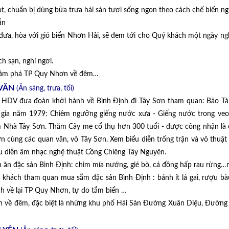
 chuẩn bị dùng bữa trưa hải sản tươi sống ngon theo cách chế biến n
ẫn
 đưa, hòa với gió biển Nhơn Hải, sẽ đem tới cho Quý khách một ngày ng
h sạn, nghỉ ngơi.
khám phá TP Quy Nhơn về đêm…
 VĂN
(Ăn sáng, trưa, tối)
à HDV đưa đoàn khởi hành về Bình Định đi Tây Sơn tham quan: Bảo T
c gia năm 1979: Chiêm ngưỡng giếng nước xưa - Giếng nước trong veo
m Nhà Tây Sơn. Thăm Cây me cổ thụ hơn 300 tuổi - được công nhận là 
 cùng các quan văn, võ Tây Sơn. Xem biểu diễn trống trận và võ thuật
iểu diễn âm nhạc nghệ thuật Cồng Chiêng Tây Nguyên.
ăn đặc sản Bình Định: chim mía nướng, gié bò, cá đồng hấp rau rừng…n
ách tham quan mua sắm đặc sản Bình Định : bánh ít lá gai, rượu bà
 về lại TP Quy Nhơn, tự do tắm biển …
 về đêm, đặc biệt là những khu phố Hải Sản Đường Xuân Diệu, Đường 