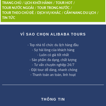
TRANG CHỦ
/
LỊCH KHỞI HÀNH
/
TOUR HOT
/
TOUR NƯỚC NGOÀI
/
TOUR TRONG NƯỚC
/
TOUR THEO CHỦ ĐỀ
/
DỊCH VỤ KHÁC
/
CẨM NANG DU LỊCH
/
TIN TỨC
VÌ SAO CHỌN ALIBABA TOURS
- Top nhà tổ chức du lịch hàng đầu
- Sự hài lòng của khách hàng
- Luôn có giá tốt nhất
- Sản phẩm đa dạng, chất lượng
- Tư vấn chuyên nghiệp 24/7
- Đặt tour dễ dàng, nhanh chóng
- Thanh toán an toàn, linh hoạt
THÔNG TIN