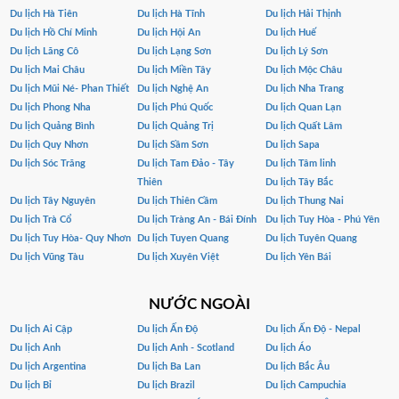
Du lịch Hà Tiên
Du lịch Hà Tĩnh
Du lịch Hải Thịnh
Du lịch Hồ Chí Minh
Du lịch Hội An
Du lịch Huế
Du lịch Lăng Cô
Du lịch Lạng Sơn
Du lịch Lý Sơn
Du lịch Mai Châu
Du lịch Miền Tây
Du lịch Mộc Châu
Du lịch Mũi Né- Phan Thiết
Du lịch Nghệ An
Du lịch Nha Trang
Du lịch Phong Nha
Du lịch Phú Quốc
Du lịch Quan Lạn
Du lịch Quảng Bình
Du lịch Quảng Trị
Du lịch Quất Lâm
Du lịch Quy Nhơn
Du lịch Sầm Sơn
Du lịch Sapa
Du lịch Sóc Trăng
Du lịch Tam Đảo - Tây
Du lịch Tâm linh
Thiên
Du lịch Tây Bắc
Du lịch Tây Nguyên
Du lịch Thiên Cầm
Du lịch Thung Nai
Du lịch Trà Cổ
Du lịch Tràng An - Bái Đính
Du lịch Tuy Hòa - Phú Yên
Du lịch Tuy Hòa- Quy Nhơn
Du lịch Tuyen Quang
Du lịch Tuyên Quang
Du lịch Vũng Tàu
Du lịch Xuyên Việt
Du lịch Yên Bái
NƯỚC NGOÀI
Du lịch Ai Cập
Du lịch Ấn Độ
Du lịch Ấn Độ - Nepal
Du lịch Anh
Du lịch Anh - Scotland
Du lịch Áo
Du lịch Argentina
Du lịch Ba Lan
Du lịch Bắc Âu
Du lịch Bỉ
Du lịch Brazil
Du lịch Campuchia