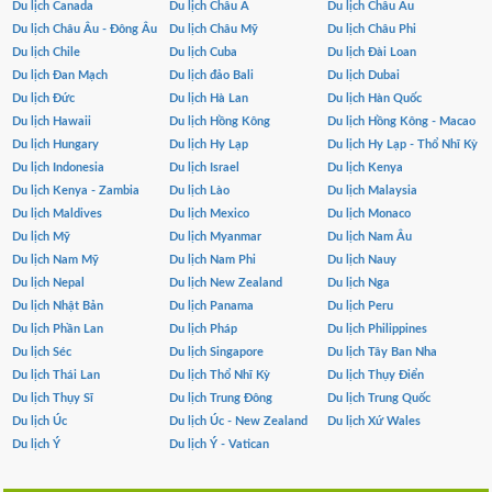
Du lịch Canada
Du lịch Châu Á
Du lịch Châu Âu
Du lịch Châu Âu - Đông Âu
Du lịch Châu Mỹ
Du lịch Châu Phi
Du lịch Chile
Du lịch Cuba
Du lịch Đài Loan
Du lịch Đan Mạch
Du lịch đảo Bali
Du lịch Dubai
Du lịch Đức
Du lịch Hà Lan
Du lịch Hàn Quốc
Du lịch Hawaii
Du lịch Hồng Kông
Du lịch Hồng Kông - Macao
Du lịch Hungary
Du lịch Hy Lạp
Du lịch Hy Lạp - Thổ Nhĩ Kỳ
Du lịch Indonesia
Du lịch Israel
Du lịch Kenya
Du lịch Kenya - Zambia
Du lịch Lào
Du lịch Malaysia
Du lịch Maldives
Du lịch Mexico
Du lịch Monaco
Du lịch Mỹ
Du lịch Myanmar
Du lịch Nam Âu
Du lịch Nam Mỹ
Du lịch Nam Phi
Du lịch Nauy
Du lịch Nepal
Du lịch New Zealand
Du lịch Nga
Du lịch Nhật Bản
Du lịch Panama
Du lịch Peru
Du lịch Phần Lan
Du lịch Pháp
Du lịch Philippines
Du lịch Séc
Du lịch Singapore
Du lịch Tây Ban Nha
Du lịch Thái Lan
Du lịch Thổ Nhĩ Kỳ
Du lịch Thụy Điển
Du lịch Thụy Sĩ
Du lịch Trung Đông
Du lịch Trung Quốc
Du lịch Úc
Du lịch Úc - New Zealand
Du lịch Xứ Wales
Du lịch Ý
Du lịch Ý - Vatican