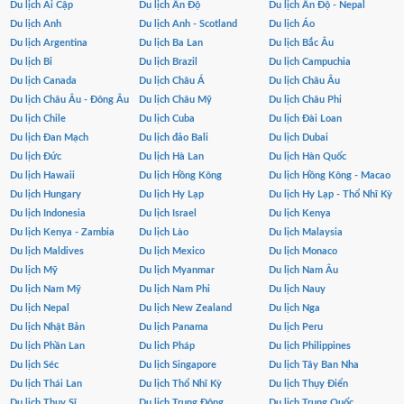
Du lịch Ai Cập
Du lịch Ấn Độ
Du lịch Ấn Độ - Nepal
Du lịch Anh
Du lịch Anh - Scotland
Du lịch Áo
Du lịch Argentina
Du lịch Ba Lan
Du lịch Bắc Âu
Du lịch Bỉ
Du lịch Brazil
Du lịch Campuchia
Du lịch Canada
Du lịch Châu Á
Du lịch Châu Âu
Du lịch Châu Âu - Đông Âu
Du lịch Châu Mỹ
Du lịch Châu Phi
Du lịch Chile
Du lịch Cuba
Du lịch Đài Loan
Du lịch Đan Mạch
Du lịch đảo Bali
Du lịch Dubai
Du lịch Đức
Du lịch Hà Lan
Du lịch Hàn Quốc
Du lịch Hawaii
Du lịch Hồng Kông
Du lịch Hồng Kông - Macao
Du lịch Hungary
Du lịch Hy Lạp
Du lịch Hy Lạp - Thổ Nhĩ Kỳ
Du lịch Indonesia
Du lịch Israel
Du lịch Kenya
Du lịch Kenya - Zambia
Du lịch Lào
Du lịch Malaysia
Du lịch Maldives
Du lịch Mexico
Du lịch Monaco
Du lịch Mỹ
Du lịch Myanmar
Du lịch Nam Âu
Du lịch Nam Mỹ
Du lịch Nam Phi
Du lịch Nauy
Du lịch Nepal
Du lịch New Zealand
Du lịch Nga
Du lịch Nhật Bản
Du lịch Panama
Du lịch Peru
Du lịch Phần Lan
Du lịch Pháp
Du lịch Philippines
Du lịch Séc
Du lịch Singapore
Du lịch Tây Ban Nha
Du lịch Thái Lan
Du lịch Thổ Nhĩ Kỳ
Du lịch Thụy Điển
Du lịch Thụy Sĩ
Du lịch Trung Đông
Du lịch Trung Quốc