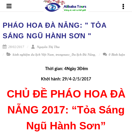
PHÁO HOA ĐÀ NẴNG: " TỎA
SÁNG NGŨ HÀNH SƠN "
28/02/2017
Nguyễn Thị Thu
kinh nghiệm du lịch Việt Nam
,
trongnuoc_Du lịch Đà Nẵng
,
0 Bình luận
Thời gian: 4Ngày 3Đêm
Khởi hành: 29/4-2/5/2017
CHỦ ĐỀ PHÁO HOA ĐÀ
NẴNG 2017: “Tỏa Sáng
Ngũ Hành Sơn”