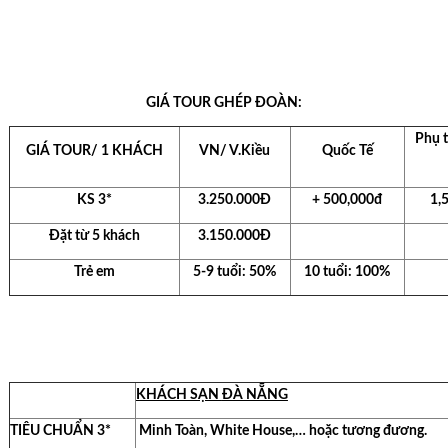
GIÁ TOUR GHÉP ĐOÀN:
Phụ 
GIÁ TOUR/ 1 KHÁCH
VN/ V.Kiều
Quốc Tế
KS 3*
3.250.000Đ
+ 500,000đ
1,
Đặt từ 5 khách
3.150.000Đ
Trẻ em
5-9 tuổi: 50%
10 tuổi: 100%
KHÁCH SẠN
ĐÀ NẴNG
TIÊU CHU
ẨN
3*
Minh Toàn, White House,… hoặc tương đương.