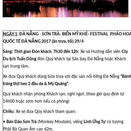
NGÀY
1
: ĐÀ NẴNG - SƠN TRÀ- BIỂN MỸ KHÊ- FESTIVAL PHÁO HO
QUỐC TẾ ĐÀ NẴNG 2017 (ăn trưa, tối) 29/4
Sáng:
Thời gian Đón khách. 7h30 đến 12h
: Xe và Hướng dẫn viên
Cty
Du lịch Tuấn Dũng
đón Quý khách tại Sân bay Đà Nẵng hoặc Khách
sạn trung tâm.
Xe đưa Quý khách dùng bữa trưa với đặc sản nổi tiếng Đà Nẵng
“Bán
tráng thịt heo 2 đầu da & Mỳ Quảng”
.
Quý khách nhận phòng Khách sạn, nghỉ ngơi. (theo giờ quy định từ
14h00 hoặc sớm hơn nếu có phòng)
Chiều:
Xe sẽ đưa Qúy khách tham quan:
•
Bán Đảo Sơn Trà
(Monkey Moutain), viếng
Linh Ứng Tự
có tượng
Phật Bà Quan Âm cao 62m.