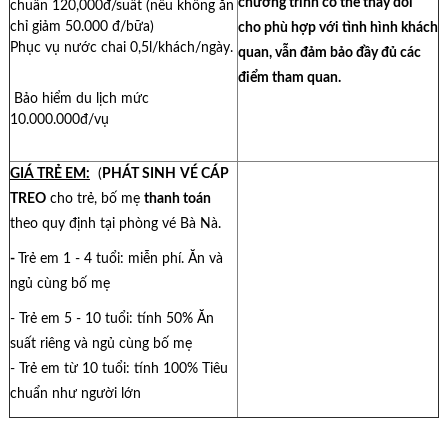
chương trình có thể thay đổi
chuẩn 120,000đ/suất (nếu không ăn
chỉ giảm 50.000 đ/bữa)
cho phù hợp với tình hình khách
Phục vụ nước chai 0,5l/khách/ngày.
quan, vẫn đảm bảo đầy đủ các
điểm tham quan.
Bảo hiểm du lịch mức
10.000.000đ/vụ
GIÁ TRẺ EM:
(
PHÁT SINH
VÉ CÁP
TREO
cho trẻ, bố mẹ
thanh toán
theo quy định tại phòng vé Bà Nà.
-
Trẻ em 1 - 4 tuổi: miễn phí. Ăn và
ngủ cùng bố mẹ
- Trẻ em 5 - 10 tuổi: tính 50% Ăn
suất riêng và ngủ cùng bố mẹ
- Trẻ em từ 10 tuổi: tính 100% Tiêu
chuẩn như người lớn