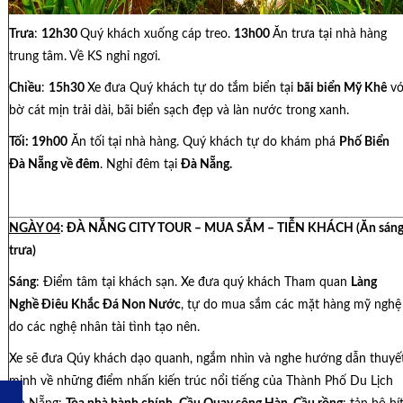
Trưa
:
12h30
Quý khách xuống cáp treo.
13h00
Ăn trưa tại nhà hàng
trung tâm. Về KS nghỉ ngơi.
Chiều
:
15h30
Xe đưa Quý khách tự do tắm biển tại
bãi biển Mỹ Khê
vớ
bờ cát mịn trải dài, bãi biển sạch đẹp và làn nước trong xanh.
Tối:
19h00
Ăn tối tại nhà hàng. Quý khách tự do khám phá
Phố Biển
Đà Nẵng về đêm
. Nghỉ đêm tại
Đà Nẵng.
NGÀY 04
: ĐÀ NẴNG CITY TOUR – MUA SẮM – TIỄN KHÁCH
(Ăn sáng
trưa)
Sáng
: Điểm tâm tại khách sạn. Xe đưa quý khách Tham quan
Làng
Nghề Điêu Khắc Đá Non Nước
, tự do mua sắm các mặt hàng mỹ nghệ
do các nghệ nhân tài tình tạo nên.
Xe sẽ đưa Qúy khách dạo quanh, ngắm nhìn và nghe hướng dẫn thuyế
minh về những điểm nhấn kiến trúc nổi tiếng của Thành Phố Du Lịch