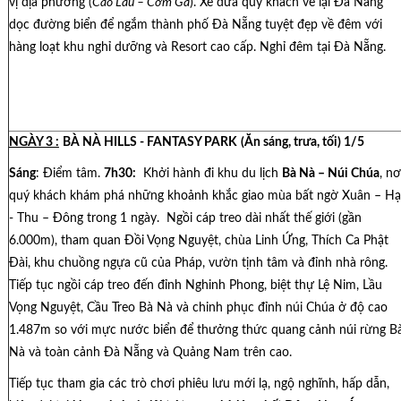
vị địa phương (
Cao Lầu – Cơm Gà
). Xe đưa quý khách về lại Đà Nẵng
dọc đường biển để ngắm thành phố Đà Nẵng tuyệt đẹp về đêm với
hàng loạt khu nghỉ dưỡng và Resort cao cấp. Nghỉ đêm tại Đà Nẵng.
NGÀY 3 :
BÀ NÀ HILLS - FANTASY PARK
(Ăn sáng, trưa, tối)
1/5
Sáng
: Điểm tâm.
7h30:
Khởi hành đi khu du lịch
Bà Nà – Núi Chúa
, nơ
quý khách khám phá những khoảnh khắc giao mùa bất ngờ Xuân – Hạ
- Thu – Đông trong 1 ngày. Ngồi cáp treo dài nhất thế giới (gần
6.000m), tham quan Đồi Vọng Nguyệt, chùa Linh Ứng, Thích Ca Phật
Đài, khu chuồng ngựa cũ của Pháp, vườn tịnh tâm và đỉnh nhà rông.
Tiếp tục ngồi cáp treo đến đỉnh Nghinh Phong, biệt thự Lệ Nim, Lầu
Vọng Nguyệt, Cầu Treo Bà Nà và chinh phục đỉnh núi Chúa ở độ cao
1.487m so với mực nước biển để thưởng thức quang cảnh núi rừng B
Nà và toàn cảnh Đà Nẵng và Quảng Nam trên cao.
Tiếp tục tham gia các trò chơi phiêu lưu mới lạ, ngộ nghĩnh, hấp dẫn,