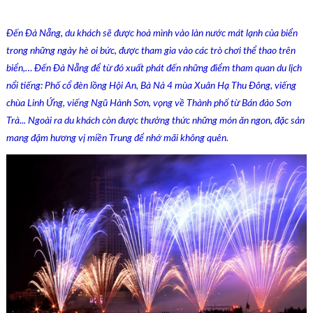
Đến Đà Nẵng, du khách sẽ được hoà mình vào làn nước mát lạnh của biển
trong những ngày hè oi bức, được tham gia vào các trò chơi thể thao trên
biển,… Đến Đà Nẵng để từ đó xuất phát đến những điểm tham quan du lịch
nổi tiếng: Phố cổ đèn lồng Hội An, Bà Nà 4 mùa Xuân Hạ Thu Đông, viếng
chùa Linh Ứng, viếng Ngũ Hành Sơn, vọng về Thành phố từ Bán đảo Sơn
Trà...
Ngoài ra du khách còn được thưởng thức những món ăn ngon, đặc sản
mang đậm hương vị miền Trung để nhớ mãi không quên.