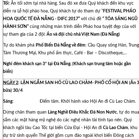
Tối:
Ăn tối sớm tại nhà hàng. Sau đó xe đưa Quý khách đến khu vực
diễn ra Lễ hội pháo hoa, Quý khách tự do tham dự “
FESTIVAL PHÁO
HOA QUỐC TẾ ĐÀ NẴNG - DIFC 2017”
với chủ đề
“ TỎA SÁNG NGŨ
HÀNH SƠN”
cùng những màn trình diễn Pháo hoa tuyệt đẹp của với
sự tham gia của 2 đội:
Áo và đội chủ nhà Việt Nam (Đà Nẵng)
Tự do khám phá
Phố Biển Đà Nẵng về đêm
: Cầu Quay sông Hàn, Trung
Tâm Thương Mại, Khu phố ẩm thực, Café - Bar – Discotheque,…
Nghỉ đêm khách sạn 3* tại Đà Nẵng. (Khách sạn trung tâm hoặc gần
biển)
NGÀY 2
: LẶN NGẮM SAN HÔ CÙ LAO CHÀM- PHỐ CỔ
HỘI AN
(Ăn 
bữa)
30/4
Sáng
: Điểm tâm. Khởi hành vào Hội An đi Cù Lao Chàm.
Dừng chân tham quan
Làng Nghề Điêu Khắc Đá Non Nước
, tự do mu
sắm các mặt hàng mỹ nghệ do các nghệ nhân tài tình tạo nên. Quý
khách ngồi tàu Cao Tốc tại biển Cửa Đại - Hội An đi
Cù Lao Chàm
, khu
dự trữ sinh quyển Thế giới gồm cụm đảo ngoài khơi biển Đông cách