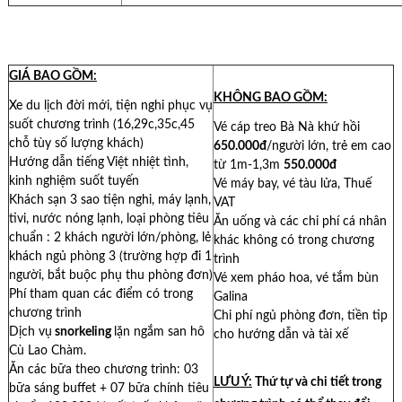
GIÁ BAO GỒM:
KHÔNG BAO GỒM:
Xe du lịch đời mới, tiện nghi phục vụ
suốt chương trình (16,29c,35c,45
Vé cáp treo Bà Nà khứ hồi
chỗ tùy số lượng khách)
650.000đ
/người lớn, trẻ em cao
Hướng dẫn tiếng Việt nhiệt tình,
từ 1m-1,3m
550.000đ
kinh nghiệm suốt tuyến
Vé máy bay, vé tàu lửa, Thuế
Khách sạn 3 sao tiện nghi, máy lạnh,
VAT
tivi, nước nóng lạnh, loại phòng tiêu
Ăn uống và các chi phí cá nhân
chuẩn : 2 khách người lớn/phòng, lẻ
khác không có trong chương
khách ngủ phòng 3 (trường hợp đi 1
trình
người, bắt buộc phụ thu phòng đơn)
Vé xem pháo hoa, vé tắm bùn
Phí tham quan các điểm có trong
Galina
chương trình
Chi phí ngủ phòng đơn, tiền tip
Dịch vụ
snorkeling
lặn ngắm san hô
cho hướng dẫn và tài xế
Cù Lao Chàm.
Ăn các bữa theo chương trình: 03
LƯU Ý:
Thứ tự và chi tiết trong
bữa sáng buffet + 07 bữa chính tiêu