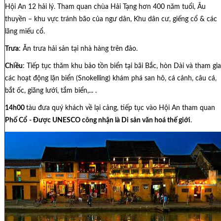
Hội An 12 hải lý. Tham quan chùa Hải Tạng hơn 400 năm tuổi, Âu
thuyền – khu vực tránh bão của ngư dân, Khu dân cư, giếng cổ & các
lăng miếu cổ.
Trưa
: Ăn trưa hải sản tại nhà hàng trên đảo.
Chiều
: Tiếp tục thăm khu bảo tồn biển tại bãi Bắc, hòn Dài và tham gia
các hoạt động lặn biển (Snokelling) khám phá san hô, cá cảnh, câu cá,
bắt ốc, giăng lưới, tắm biển,... .
14h00
tàu đưa quý khách về lại cảng, tiếp tục vào Hội An tham quan
Phố Cổ
- Được UNESCO công nhận là Di sản văn hoá thế giới
.