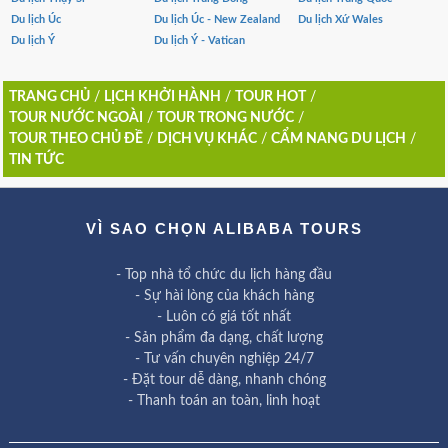
Du lịch Úc
Du lịch Úc - New Zealand
Du lịch Xứ Wales
Du lịch Ý
Du lịch Ý - Vatican
TRANG CHỦ
/
LỊCH KHỞI HÀNH
/
TOUR HOT
/
TOUR NƯỚC NGOÀI
/
TOUR TRONG NƯỚC
/
TOUR THEO CHỦ ĐỀ
/
DỊCH VỤ KHÁC
/
CẨM NANG DU LỊCH
/
TIN TỨC
VÌ SAO CHỌN ALIBABA TOURS
- Top nhà tổ chức du lịch hàng đầu
- Sự hài lòng của khách hàng
- Luôn có giá tốt nhất
- Sản phẩm đa dạng, chất lượng
- Tư vấn chuyên nghiệp 24/7
- Đặt tour dễ dàng, nhanh chóng
- Thanh toán an toàn, linh hoạt