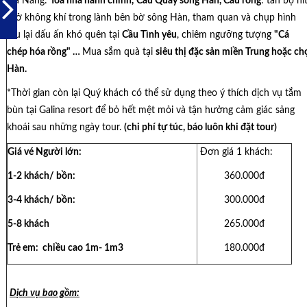
Đà Nẵng:
Tòa nhà hành chính,
Cầu Quay sông Hàn, Cầu rồng
: tản bộ hí
thở không khí trong lành bên bờ sông Hàn, tham quan và chụp hình
lưu lại dấu ấn khó quên tại
Cầu Tình yêu
, chiêm ngưỡng tượng
"Cá
chép hóa rồng" …
Mua sắm quà tại
siêu thị đặc sản miền Trung hoặc ch
Hàn.
*Thời gian còn lại Quý khách có thể sử dụng theo ý thích dịch vụ tắm
bùn tại Galina resort để bỏ hết mệt mỏi và tận hưởng cảm giác sảng
khoái sau những ngày tour.
(chi phí tự túc, báo luôn khi đặt tour)
Giá vé Người lớn:
Đơn giá 1 khách:
1-2 khách/ bồn:
360.000đ
3-4 khách/ bồn:
300.000đ
5-8 khách
265.000đ
Trẻ em
: chiều cao 1m- 1m3
180.000đ
Dịch vụ b
ao gồm: