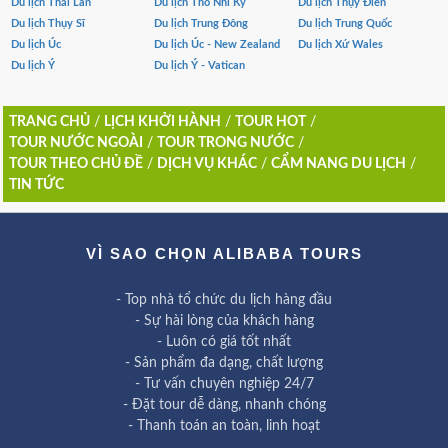
Du lịch Thái Lan
Du lịch Thổ Nhĩ Kỳ
Du lịch Thụy Điển
Du lịch Thụy Sĩ
Du lịch Trung Đông
Du lịch Trung Quốc
Du lịch Úc
Du lịch Úc - New Zealand
Du lịch Xứ Wales
Du lịch Ý
Du lịch Ý - Vatican
TRANG CHỦ
/
LỊCH KHỞI HÀNH
/
TOUR HOT
/
TOUR NƯỚC NGOÀI
/
TOUR TRONG NƯỚC
/
TOUR THEO CHỦ ĐỀ
/
DỊCH VỤ KHÁC
/
CẨM NANG DU LỊCH
/
TIN TỨC
VÌ SAO CHỌN ALIBABA TOURS
- Top nhà tổ chức du lịch hàng đầu
- Sự hài lòng của khách hàng
- Luôn có giá tốt nhất
- Sản phẩm đa dạng, chất lượng
- Tư vấn chuyên nghiệp 24/7
- Đặt tour dễ dàng, nhanh chóng
- Thanh toán an toàn, linh hoạt