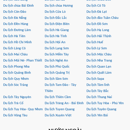
Du lịch chùa Bái Đính
Du lịch chùa Hương
Du lịch Cô Tô
Du lịch Côn Đảo
Du lịch Cửa Lò
Du lịch Đà Lạt
Du lịch Đà Nẵng
Du lịch Đắc Lắc
Du lịch đảo Tuần Châu
Du lịch Đền Hùng
Du lịch Điện Biên
Du lịch Đồ Sơn
Du lịch Đường Lâm
Du lịch Hà Giang
Du lịch Hạ Long
Du lịch Hà Tiên
Du lịch Hà Tĩnh
Du lịch Hải Thịnh
Du lịch Hồ Chí Minh
Du lịch Hội An
Du lịch Huế
Du lịch Lăng Cô
Du lịch Lạng Sơn
Du lịch Lý Sơn
Du lịch Mai Châu
Du lịch Miền Tây
Du lịch Mộc Châu
Du lịch Mũi Né- Phan Thiết
Du lịch Nghệ An
Du lịch Nha Trang
Du lịch Phong Nha
Du lịch Phú Quốc
Du lịch Quan Lạn
Du lịch Quảng Bình
Du lịch Quảng Trị
Du lịch Quất Lâm
Du lịch Quy Nhơn
Du lịch Sầm Sơn
Du lịch Sapa
Du lịch Sóc Trăng
Du lịch Tam Đảo - Tây
Du lịch Tâm linh
Thiên
Du lịch Tây Bắc
Du lịch Tây Nguyên
Du lịch Thiên Cầm
Du lịch Thung Nai
Du lịch Trà Cổ
Du lịch Tràng An - Bái Đính
Du lịch Tuy Hòa - Phú Yên
Du lịch Tuy Hòa- Quy Nhơn
Du lịch Tuyen Quang
Du lịch Tuyên Quang
Du lịch Vũng Tàu
Du lịch Xuyên Việt
Du lịch Yên Bái