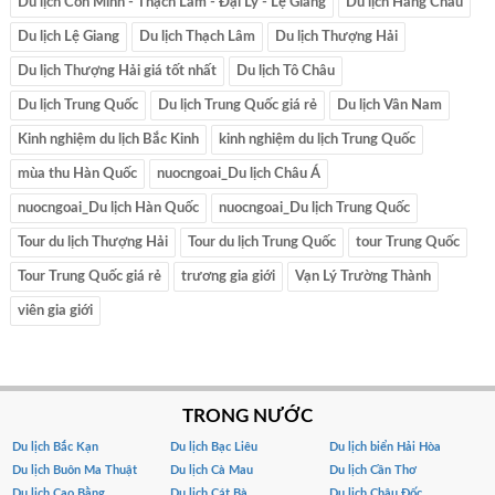
Du lịch Côn Minh - Thạch Lâm - Đại Lý - Lệ Giang
Du lịch Hàng Châu
Du lịch Lệ Giang
Du lịch Thạch Lâm
Du lịch Thượng Hải
Du lịch Thượng Hải giá tốt nhất
Du lịch Tô Châu
Du lịch Trung Quốc
Du lịch Trung Quốc giá rẻ
Du lịch Vân Nam
Kinh nghiệm du lịch Bắc Kinh
kinh nghiệm du lịch Trung Quốc
mùa thu Hàn Quốc
nuocngoai_Du lịch Châu Á
nuocngoai_Du lịch Hàn Quốc
nuocngoai_Du lịch Trung Quốc
Tour du lịch Thượng Hải
Tour du lịch Trung Quốc
tour Trung Quốc
Tour Trung Quốc giá rẻ
trương gia giới
Vạn Lý Trường Thành
viên gia giới
TRONG NƯỚC
Du lịch Bắc Kạn
Du lịch Bạc Liêu
Du lịch biển Hải Hòa
Du lịch Buôn Ma Thuật
Du lịch Cà Mau
Du lịch Cần Thơ
Du lịch Cao Bằng
Du lịch Cát Bà
Du lịch Châu Đốc