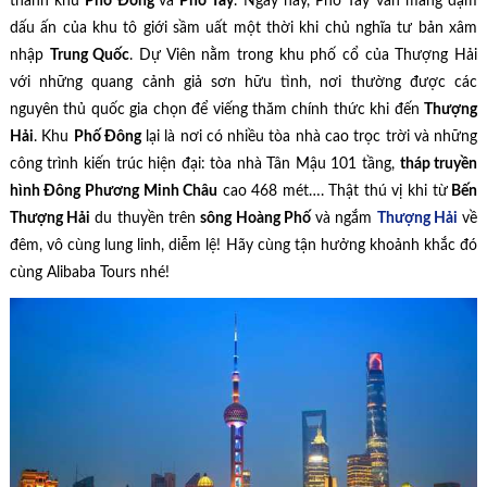
thành khu
Phố Đông
và
Phố Tây
. Ngày nay, Phố Tây vẫn mang đậm
dấu ấn của khu tô giới sầm uất một thời khi chủ nghĩa tư bản xâm
nhập
Trung Quốc
. Dự Viên nằm trong khu phố cổ của Thượng Hải
với những quang cảnh giả sơn hữu tình, nơi thường được các
nguyên thủ quốc gia chọn để viếng thăm chính thức khi đến
Thượng
Hải
. Khu
Phố Đông
lại là nơi có nhiều tòa nhà cao trọc trời và những
công trình kiến trúc hiện đại: tòa nhà Tân Mậu 101 tầng,
tháp truyền
hình Đông Phương Minh Châu
cao 468 mét…. Thật thú vị khi từ
Bến
Thượng Hải
du thuyền trên
sông Hoàng Phố
và ngắm
Thượng Hải
về
đêm, vô cùng lung linh, diễm lệ! Hãy cùng tận hưởng khoảnh khắc đó
cùng Alibaba Tours nhé!