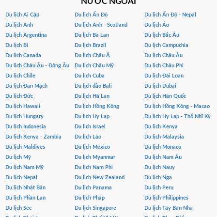
NƯỚC NGOÀI
Du lịch Ai Cập
Du lịch Ấn Độ
Du lịch Ấn Độ - Nepal
Du lịch Anh
Du lịch Anh - Scotland
Du lịch Áo
Du lịch Argentina
Du lịch Ba Lan
Du lịch Bắc Âu
Du lịch Bỉ
Du lịch Brazil
Du lịch Campuchia
Du lịch Canada
Du lịch Châu Á
Du lịch Châu Âu
Du lịch Châu Âu - Đông Âu
Du lịch Châu Mỹ
Du lịch Châu Phi
Du lịch Chile
Du lịch Cuba
Du lịch Đài Loan
Du lịch Đan Mạch
Du lịch đảo Bali
Du lịch Dubai
Du lịch Đức
Du lịch Hà Lan
Du lịch Hàn Quốc
Du lịch Hawaii
Du lịch Hồng Kông
Du lịch Hồng Kông - Macao
Du lịch Hungary
Du lịch Hy Lạp
Du lịch Hy Lạp - Thổ Nhĩ Kỳ
Du lịch Indonesia
Du lịch Israel
Du lịch Kenya
Du lịch Kenya - Zambia
Du lịch Lào
Du lịch Malaysia
Du lịch Maldives
Du lịch Mexico
Du lịch Monaco
Du lịch Mỹ
Du lịch Myanmar
Du lịch Nam Âu
Du lịch Nam Mỹ
Du lịch Nam Phi
Du lịch Nauy
Du lịch Nepal
Du lịch New Zealand
Du lịch Nga
Du lịch Nhật Bản
Du lịch Panama
Du lịch Peru
Du lịch Phần Lan
Du lịch Pháp
Du lịch Philippines
Du lịch Séc
Du lịch Singapore
Du lịch Tây Ban Nha