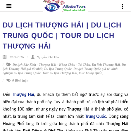
DU LỊCH THƯỢNG HẢI | DU LỊCH
TRUNG QUỐC | TOUR DU LỊCH
THƯỢNG HẢI
10/09/2016
Nguyễn Thị Thu
Du lịch Bắc Kinh - Thượng Hải - Hàng Châu - Tô Châu
,
Du lịch Thượng Hải
,
Du
lịch Thượng Hải giá tốt nhất
,
Du lịch Trung Quốc
,
Du lịch Trung Quốc giá rẻ
,
kinh
nghiệm du lịch Trung Quốc
,
Tour du lịch Thượng Hải
,
tour Trung Quốc
,
0 Bình luận
Đến
Thượng Hải
, du khách lại thêm bất ngờ trước sự sôi động và
hiện đại của thành phố này. Tuy là thành phố trẻ, có lịch sử phát triển
khoảng 100 năm, nhưng ngày nay
Thượng Hải
là thành phố giàu có
nhất, là trung tâm kinh tế tài chính lớn nhất
Trung Quốc
. Dòng
sông
Hoàng Phố
lững lờ trôi giữa lòng thành phố đã chia
Thượng Hải