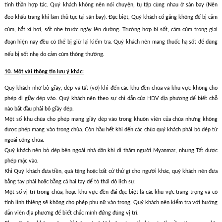
tinh thần hợp tác. Quý khách không nên nói chuyện, tụ tập cùng nhau ở sân bay (Nên
đeo khẩu trang khi làm thủ tục tại sân bay). Đặc biệt, Quý khách cố gắng không để bị cảm
cúm, hắt xì hơi, sốt nhẹ trước ngày lên đường. Trường hợp bị sốt, cảm cúm trong giai
đoạn hiện nay đều có thể bị giữ lại kiểm tra. Quý khách nên mang thuốc hạ sốt để dùng
nếu bị sốt nhẹ do cảm cúm thông thường.
10. Một vài thông tin lưu ý khác:
Quý khách nhớ bỏ giầy, dép và tất (vớ) khi đến các khu đền chùa và khu vực không cho
phép đi giầy dép vào. Quý khách nên theo sự chỉ dẫn của HDV địa phương để biết chỗ
nào bắt đầu phải bỏ giầy dép.
Một số khu chùa cho phép mang giầy dép vào trong khuôn viên của chùa nhưng không
được phép mang vào trong chùa. Còn hầu hết khi đến các chùa quý khách phải bỏ dép từ
ngoài cổng chùa.
Quý khách nên bỏ dép bên ngoài nhà dân khi đi thăm người Myanmar, nhưng Tất được
phép mặc vào.
Khi Quý khách đưa tiền, quà tặng hoặc bất cứ thứ gì cho người khác, quý khách nên đưa
bằng tay phải hoặc bằng cả hai tay để tỏ thái độ lịch sự.
Một số vị trí trong chùa, hoặc khu vực đền đài đặc biệt là các khu vực trang trọng và có
tính linh thiêng sẽ không cho phép phụ nữ vào trong. Quý khách nên kiểm tra với hướng
dẫn viên địa phương để biết chắc mình đứng đúng vị trí.