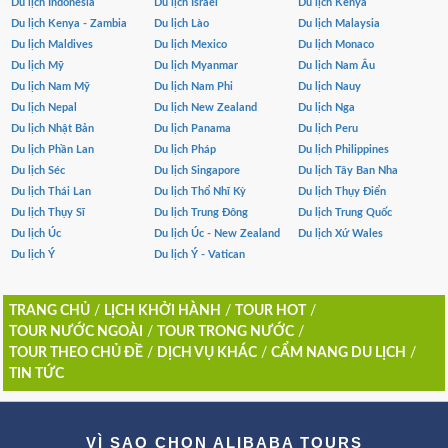
Du lịch Indonesia
Du lịch Israel
Du lịch Kenya
Du lịch Kenya - Zambia
Du lịch Lào
Du lịch Malaysia
Du lịch Maldives
Du lịch Mexico
Du lịch Monaco
Du lịch Mỹ
Du lịch Myanmar
Du lịch Nam Âu
Du lịch Nam Mỹ
Du lịch Nam Phi
Du lịch Nauy
Du lịch Nepal
Du lịch New Zealand
Du lịch Nga
Du lịch Nhật Bản
Du lịch Panama
Du lịch Peru
Du lịch Phần Lan
Du lịch Pháp
Du lịch Philippines
Du lịch Séc
Du lịch Singapore
Du lịch Tây Ban Nha
Du lịch Thái Lan
Du lịch Thổ Nhĩ Kỳ
Du lịch Thụy Điển
Du lịch Thụy Sĩ
Du lịch Trung Đông
Du lịch Trung Quốc
Du lịch Úc
Du lịch Úc - New Zealand
Du lịch Xứ Wales
Du lịch Ý
Du lịch Ý - Vatican
TRANG CHỦ
/
LỊCH KHỞI HÀNH
/
TOUR HOT
/
TOUR NƯỚC NGOÀI
/
TOUR TRONG NƯỚC
/
TOUR THEO CHỦ ĐỀ
/
DỊCH VỤ KHÁC
/
CẨM NANG DU LỊCH
/
TIN TỨC
VÌ SAO CHỌN ALIBABA TOURS