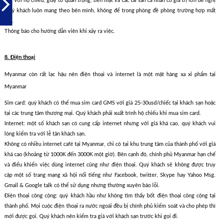
Ðối với hộ chiếu, giấy tờ quan trọng, tiền mặt và các tài sản cá nhân có giá trị lớn đề nghị
Quý khách luôn mang theo bên mình, không để trong phòng đề phòng trường hợp mất
cắp.
Thông báo cho hướng dẫn viên khi xảy ra việc.
8. Điện thoại
Myanmar còn rất lạc hậu nên điện thoại và internet là một mặt hàng xa xỉ phẩm tại
Myanmar
Sim card: quý khách có thể mua sim card GMS với giá 25-30usd/chiếc tại khách sạn hoặc
tại các trung tâm thương mại. Quý khách phải xuất trình hộ chiếu khi mua sim card.
Internet: một số khách sạn có cung cấp internet nhưng với giá khá cao, quý khách vui
lòng kiểm tra với lễ tân khách sạn.
Không có nhiều internet café tại Myanmar, chỉ có tại khu trung tâm của thành phố với giá
khá cao (khoảng từ 1000K đến 3000K một giờ). Bên cạnh đó, chính phủ Myanmar hạn chế
và điểu khiển việc dùng internet cũng như điện thoại. Quý khách sẽ không được truy
cập một số trang mạng xã hội nổi tiếng như Facebook, twitter, Skype hay Yahoo Msg.
Gmail & Google talk có thể sử dụng nhưng thường xuyên báo lỗi.
Điện thoại công cộng: quý khách hầu như không tìm thấy bốt điện thoại công cộng tại
thành phố. Mọi cuộc điện thoại ra nước ngoài đều bị chính phủ kiểm soát và cho phép thì
mới được gọi. Quý khách nên kiểm tra giá với khách sạn trước khi gọi đi.