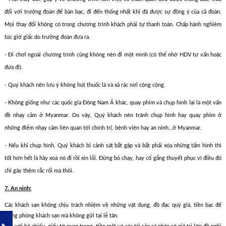
đổi với trưởng đoàn để bàn bạc, đi đến thống nhất khi đã được sự đồng ý của cả đoàn.
Mọi thay đổi không có trong chương trình khách phải tự thanh toán. Chấp hành nghiêm
túc giờ giấc do trưởng đoàn đưa ra.
- Đi chơi ngoài chương trình cũng không nên đi một mình (có thể nhờ HDV tư vấn hoặc
đưa đi).
- Quý khách nên lưu ý không hút thuốc lá và xả rác nơi công cộng.
- Không giống như các quốc gia Đông Nam Á khác, quay phim và chụp hình lại là một vấn
đề nhạy cảm ở Myanmar. Do vậy, Quý khách nên tránh chụp hình hay quay phim ở
những điểm nhạy cảm liên quan tới chính trị, bệnh viện hay an ninh…ở Myanmar.
- Nếu khi chụp hình, Quý khách bị cảnh sát bắt gặp và bắt phải xóa những tấm hình thì
tốt hơn hết là hãy xoá nó đi rồi xin lỗi. Đừng bỏ chạy, hay cố gắng thuyết phục vì điều đó
chỉ gây thêm rắc rối mà thôi.
7. An ninh:
Các khách sạn không chịu trách nhiệm về những vật dụng, đồ đạc quý giá, tiền bạc để
trong phòng khách sạn mà không gửi tại lễ tân.