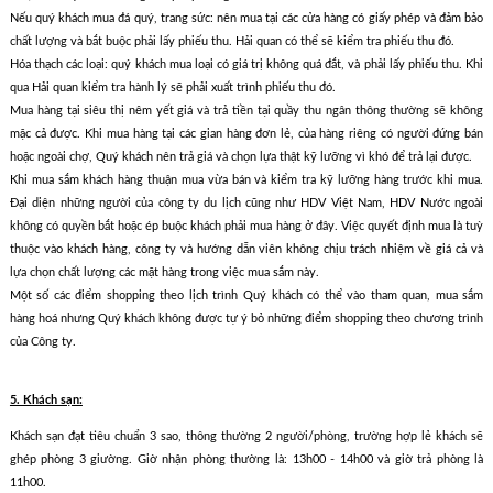
Nếu quý khách mua đá quý, trang sức: nên mua tại các cửa hàng có giấy phép và đảm bảo
chất lượng và bắt buộc phải lấy phiếu thu. Hải quan có thể sẽ kiểm tra phiếu thu đó.
Hóa thạch các loại: quý khách mua loại có giá trị không quá đắt, và phải lấy phiếu thu. Khi
qua Hải quan kiểm tra hành lý sẽ phải xuất trình phiếu thu đó.
Mua hàng tại siêu thị nêm yết giá và trả tiền tại quầy thu ngân thông thường sẽ không
mặc cả được. Khi mua hàng tại các gian hàng đơn lẻ, của hàng riêng có người đứng bán
hoặc ngoài chợ, Quý khách nên trả giá và chọn lựa thật kỹ lưỡng vì khó để trả lại được.
Khi mua sắm khách hàng thuận mua vừa bán và kiểm tra kỹ lưỡng hàng trước khi mua.
Đại diện những người của công ty du lịch cũng như HDV Việt Nam, HDV Nước ngoài
không có quyền bắt hoặc ép buộc khách phải mua hàng ở đây. Việc quyết định mua là tuỳ
thuộc vào khách hàng, công ty và hướng dẫn viên không chịu trách nhiệm về giá cả và
lựa chọn chất lượng các mặt hàng trong việc mua sắm này.
Một số các điểm shopping theo lịch trình Quý khách có thể vào tham quan, mua sắm
hàng hoá nhưng Quý khách không được tự ý bỏ những điểm shopping theo chương trình
của Công ty.
5. Khách sạn:
Khách sạn đạt tiêu chuẩn 3 sao, thông thường 2 người/phòng, trường hợp lẻ khách sẽ
ghép phòng 3 giường. Giờ nhận phòng thường là: 13h00 - 14h00 và giờ trả phòng là
11h00.