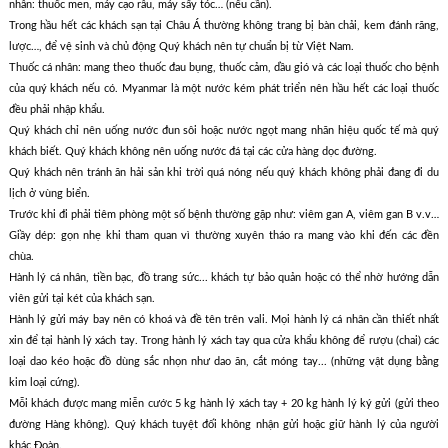
nhân: thuốc men, máy cạo râu, máy sấy tóc… (nếu cần).
Trong hầu hết các khách sạn tại Châu Á thường không trang bị bàn chải, kem đánh răng,
lược…, để vệ sinh và chủ động Quý khách nên tự chuẩn bị từ Việt Nam.
Thuốc cá nhân: mang theo thuốc đau bụng, thuốc cảm, dầu gió và các loại thuốc cho bệnh
của quý khách nếu có. Myanmar là một nước kém phát triển nên hầu hết các loại thuốc
đều phải nhập khẩu.
Quý khách chỉ nên uống nước đun sôi hoặc nước ngọt mang nhãn hiệu quốc tế mà quý
khách biết. Quý khách không nên uống nước đá tại các cửa hàng dọc đường.
Quý khách nên tránh ăn hải sản khi trời quá nóng nếu quý khách không phải đang đi du
lịch ở vùng biển.
Trước khi đi phải tiêm phòng một số bệnh thường gặp như: viêm gan A, viêm gan B v.v…
Giầy dép: gọn nhẹ khi tham quan vì thường xuyên tháo ra mang vào khi đến các đền
chùa.
Hành lý cá nhân, tiền bạc, đồ trang sức... khách tự bảo quản hoặc có thể nhờ hướng dẫn
viên gửi tại két của khách sạn.
Hành lý gửi máy bay nên có khoá và đề tên trên vali. Mọi hành lý cá nhân cần thiết nhất
xin để tại hành lý xách tay. Trong hành lý xách tay qua cửa khẩu không để rượu (chai) các
loại dao kéo hoặc đồ dùng sắc nhọn như dao ăn, cắt móng tay... (những vật dụng bằng
kim loại cứng).
Mỗi khách được mang miễn cước 5 kg hành lý xách tay + 20 kg hành lý ký gửi (gửi theo
đường Hàng không). Quý khách tuyệt đối không nhận gửi hoặc giữ hành lý của người
khác Đoàn.