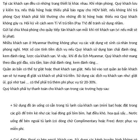
Tại các khách sạn đều có những trang thiết bị khác nhau. Khi nhận phòng, Quý khách lưu
ý kiểm tra, nếu thấy hỏng hoặc thiếu phải báo ngay cho HDV biết, nếu không khi trả
phòng Quý khách phải bồi thường cho những đồ bị hỏng hoặc thiếu mà Quý khách
không gây ra. Hỏi kỹ về cách xem Ti Vi trả tiền (Pay TV) để tránh sử dụng nhầm.
Gửi lại chìa khoá phòng cho quầy tiếp tân khách sạn mỗi khi rời khách sạn (vì nếu mất sẽ
bị phạt).
Nhiều khách sạn ở Myanmar thường không phục vụ các vật dụng vệ sinh cá nhân trong
phòng nghỉ. Một số còn tính tiền dịch vụ nếu Quý khách sử dụng bàn chải đánh răng,
kem đánh răng, lược của khách sạn. Vì vậy, khi đi du lịch Myanmar, Quý khách nhớ mang
theo dầu gội đầu, sữa tắm, bàn chải đánh răng, kem đánh răng...
Quần áo bẩn có thể tự giặt hoặc thuê khách sạn giặt. Nếu bỏ vào sọt quần áo bẩn khách
sạn sẽ tự mang đi giặt và khách sẽ phải trả tiền. Sử dụng các dịch vụ khách sạn như: giặt
ủi, gọi nhờ taxi ... có thể phải trả thêm phí phục vụ từ 20-30%.
Quý khách phải tự thanh toán cho khách sạn trong các trường hợp sau:
+ Sử dụng đồ ăn uống có sẵn trong tủ lạnh của khách sạn (mini bar) hoặc đặt trong
các giỏ để trên kệ như các loại đóng gói bim bim, hạt điều khô, hoa quả sấy… Nước
uống để bên ngoài tủ lạnh (có dòng chữ Complimentary hoặc Free) được phục vụ
miễn phí.
+ Gọi điện thoại ra bên ngoài khách sạn. Sử dụng các kênh truyền hình không có