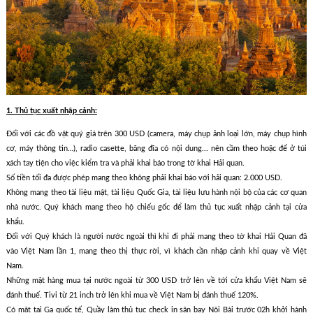
1. Thủ tục xuất nhập cảnh:
Ðối với các đồ vật quý giá trên 300 USD (camera, máy chụp ảnh loại lớn, máy chụp hình
cơ, máy thông tin…), radio casette, băng đĩa có nội dung... nên cầm theo hoặc để ở túi
xách tay tiện cho việc kiểm tra và phải khai báo trong tờ khai Hải quan.
Số tiền tối đa được phép mang theo không phải khai báo với hải quan: 2.000 USD.
Không mang theo tài liệu mật, tài liệu Quốc Gia, tài liệu lưu hành nội bộ của các cơ quan
nhà nước. Quý khách mang theo hộ chiếu gốc để làm thủ tục xuất nhập cảnh tại cửa
khẩu.
Ðối với Quý khách là người nước ngoài thì khi đi phải mang theo tờ khai Hải Quan đã
vào Việt Nam lần 1, mang theo thị thực rời, vì khách cần nhập cảnh khi quay về Việt
Nam.
Những mặt hàng mua tại nước ngoài từ 300 USD trở lên về tới cửa khẩu Việt Nam sẽ
đánh thuế. Tivi từ 21 inch trở lên khi mua về Việt Nam bị đánh thuế 120%.
Có mặt tại Ga quốc tế, Quầy làm thủ tục check in sân bay Nội Bài trước 02h khởi hành