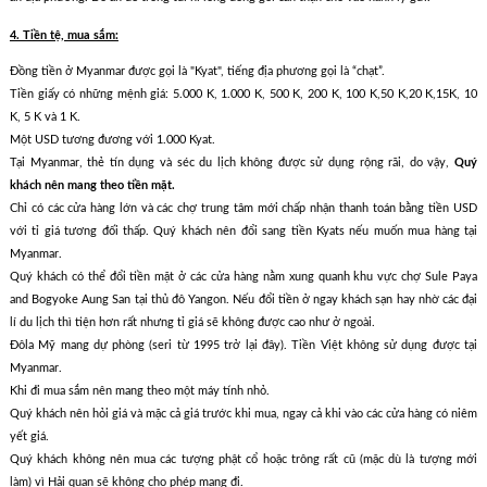
4. Tiền tệ, mua sắm:
Đồng tiền ở Myanmar được gọi là "Kyat", tiếng địa phương gọi là “chạt”.
Tiền giấy có những mệnh giá: 5.000 K, 1.000 K, 500 K, 200 K, 100 K,50 K,20 K,15K, 10
K, 5 K và 1 K.
Một USD tương đương với 1.000 Kyat.
Tại Myanmar, thẻ tín dụng và séc du lịch không được sử dụng rộng rãi, do vậy,
Quý
khách nên mang theo tiền mặt.
Chỉ có các cửa hàng lớn và các chợ trung tâm mới chấp nhận thanh toán bằng tiền USD
với tỉ giá tương đối thấp. Quý khách nên đổi sang tiền Kyats nếu muốn mua hàng tại
Myanmar.
Quý khách có thể đổi tiền mặt ở các cửa hàng nằm xung quanh khu vực chợ Sule Paya
and Bogyoke Aung San tại thủ đô Yangon. Nếu đổi tiền ở ngay khách sạn hay nhờ các đại
lí du lịch thì tiện hơn rất nhưng tỉ giá sẽ không được cao như ở ngoài.
Đôla Mỹ mang dự phòng (seri từ 1995 trở lại đây). Tiền Việt không sử dụng được tại
Myanmar.
Khi đi mua sắm nên mang theo một máy tính nhỏ.
Quý khách nên hỏi giá và mặc cả giá trước khi mua, ngay cả khi vào các cửa hàng có niêm
yết giá.
Quý khách không nên mua các tượng phật cổ hoặc trông rất cũ (mặc dù là tượng mới
làm) vì Hải quan sẽ không cho phép mang đi.