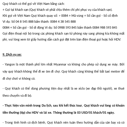
Quý khách có thể gọi về Việt Nam bằng cách:
+ Gọi tại khách sạn (Quý khách sẽ phải chịu thêm chi phí phục vụ của khách sạn).
Khi gọi về Việt Nam Quý khách quay số: > 0084 + Mã vùng + Số cần gọi - Số cố định
Ví dụ: Số 04 8 545 888 bấm thành: 0084 4 38 545 888
0084 + Số cần gọi - Số di động Ví dụ: Số 0988 593 845 bấm thành 0084 988 593 845
Gọi điện thoại nội bộ trong các phòng khách sạn từ phòng này sang phòng kia không mất
phí, vui lòng xem tờ giấy hướng dẫn cách gọi đặt trên bàn điện thoại gọi hoặc hỏi HDV.
9. Dịch vụ xe:
- Yangon là một thành phố lớn nhất Myanmar và không cho phép sử dụng xe máy. Bởi
vậy quý khách không thể đi xe ôm đi chợ. Quý khách cũng không thể bắt taxi metter để
đi chợ chơi vì không có.
- Quý khách có thể dùng phương tiện duy nhất là xe xiclo (xe đạp thồ người), xe thuê
theo chuyến và đi bộ.
- Thực hiện văn minh trong Du lịch, sau khi kết thúc tour, Quý khách vui lòng có khoản
tiền thưởng (tip) cho HDV và lái xe. Thông thường là 03 USD/01 khách/01 ngày.
- Trong tình hình có dịch bệnh, Quý khách nên tuân theo hướng dẫn của sân bay và có