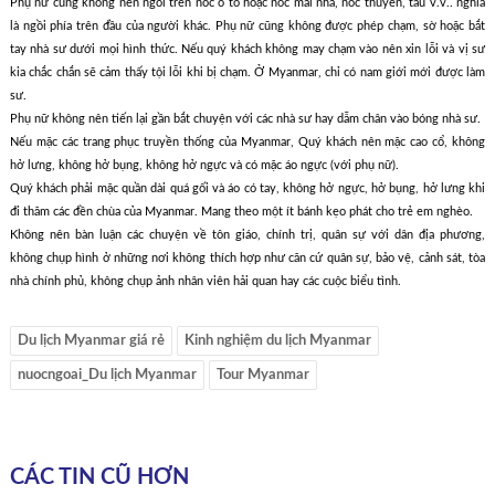
Phụ nữ cũng không nên ngồi trên nóc ô tô hoặc nóc mái nhà, nóc thuyền, tàu v.v.. nghĩa
là ngồi phía trên đầu của người khác. Phụ nữ cũng không được phép chạm, sờ hoặc bắt
tay nhà sư dưới mọi hình thức. Nếu quý khách không may chạm vào nên xin lỗi và vị sư
kia chắc chắn sẽ cảm thấy tội lỗi khi bị chạm. Ở Myanmar, chỉ có nam giới mới được làm
sư.
Phụ nữ không nên tiến lại gần bắt chuyện với các nhà sư hay dẫm chân vào bóng nhà sư.
Nếu mặc các trang phục truyền thống của Myanmar, Quý khách nên mặc cao cổ, không
hở lưng, không hở bụng, không hở ngực và có mặc áo ngực (với phụ nữ).
Quý khách phải mặc quần dài quá gối và áo có tay, không hở ngực, hở bụng, hở lưng khi
đi thăm các đền chùa của Myanmar. Mang theo một ít bánh kẹo phát cho trẻ em nghèo.
Không nên bàn luận các chuyện về tôn giáo, chính trị, quân sự với dân địa phương,
không chụp hình ở những nơi không thích hợp như căn cứ quân sự, bảo vệ, cảnh sát, tòa
nhà chính phủ, không chụp ảnh nhân viên hải quan hay các cuộc biểu tình.
Du lịch Myanmar giá rẻ
Kinh nghiệm du lịch Myanmar
nuocngoai_Du lịch Myanmar
Tour Myanmar
CÁC TIN CŨ HƠN