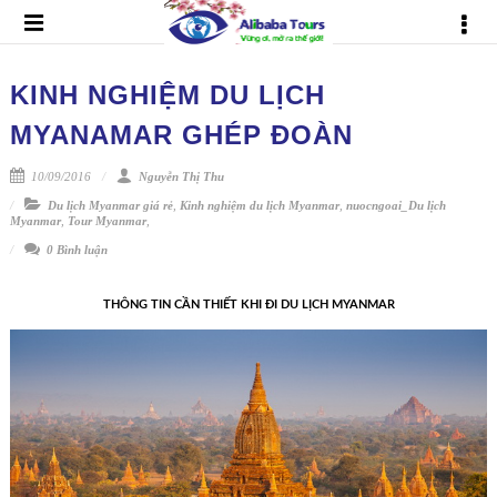
KINH NGHIỆM DU LỊCH
MYANAMAR GHÉP ĐOÀN
10/09/2016
Nguyễn Thị Thu
Du lịch Myanmar giá rẻ
,
Kinh nghiệm du lịch Myanmar
,
nuocngoai_Du lịch
Myanmar
,
Tour Myanmar
,
0 Bình luận
THÔNG TIN CẦN THIẾT KHI ĐI DU LỊCH MYANMAR