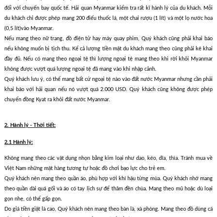
đối với chuyến bay quốc tế. Hải quan Myanmar kiểm tra rất kĩ hành lý của du khách. Mỗi
du khách chỉ được phép mang 200 điếu thuốc lá, một chai rượu (1 lít) và một lọ nước hoa
(0,5 lít)vào Myanmar.
Nếu mang theo nữ trang, đồ điện tử hay máy quay phim, Quý khách cũng phải khai báo
nếu không muốn bị tịch thu. Kể cả lượng tiền mặt du khách mang theo cũng phải kê khai
đầy đủ. Nếu có mang theo ngoại tệ thì lượng ngoại tệ mang theo khi rời khỏi Myanmar
không được vượt quá lượng ngoại tệ đã mang vào khi nhập cảnh.
Quý khách lưu ý, có thể mang bất cứ ngoại tệ nào vào đất nước Myanmar nhưng cần phải
khai báo với hải quan nếu nó vượt quá 2.000 USD. Quý khách cũng không được phép
chuyển đồng Kyat ra khỏi đất nước Myanmar.
2. Hành lý - Thời tiết:
2.1 Hành lý:
Không mang theo các vật dụng nhọn bằng kim loại như dao, kéo, dĩa, thìa. Tránh mua về
Việt Nam những mặt hàng tương tự hoặc đồ chơi bạo lực cho trẻ em.
Quý khách nên mang theo quần áo, phù hợp với khí hậu từng mùa. Quý khách nhớ mang
theo quần dài quá gối và áo có tay lịch sự để thăm đền chùa. Mang theo mũ hoặc dù loại
gọn nhẹ, có thể gấp gọn.
Do giá tiền giặt là cao, Quý khách nên mang theo bàn là, xà phòng. Mang theo đồ dùng cá