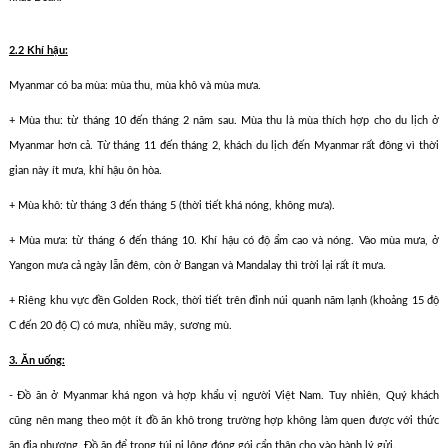
2.2 Khí hậu:
Myanmar có ba mùa: mùa thu, mùa khô và mùa mưa.
+ Mùa thu: từ tháng 10 đến tháng 2 năm sau. Mùa thu là mùa thích hợp cho du lịch ở
Myanmar hơn cả. Từ tháng 11 đến tháng 2, khách du lịch đến Myanmar rất đông vì thời
gian này ít mưa, khí hậu ôn hòa.
+ Mùa khô: từ tháng 3 đến tháng 5 (thời tiết khá nóng, không mưa).
+ Mùa mưa: từ tháng 6 đến tháng 10. Khí hậu có độ ẩm cao và nóng. Vào mùa mưa, ở
Yangon mưa cả ngày lẫn đêm, còn ở Bangan và Mandalay thì trời lại rất ít mưa.
+ Riêng khu vực đền Golden Rock, thời tiết trên đỉnh núi quanh năm lạnh (khoảng 15 độ
C đến 20 độ C) có mưa, nhiều mây, sương mù.
3. Ăn uống:
- Đồ ăn ở Myanmar khá ngon và hợp khẩu vị người Việt Nam. Tuy nhiên, Quý khách
cũng nên mang theo một ít đồ ăn khô trong trường hợp không làm quen được với thức
ăn địa phương. Đồ ăn để trong túi ni lông đóng gói cẩn thận cho vào hành lý gửi.