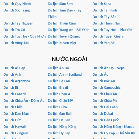
Du lịch Quy Nhơn
Du lịch Sầm Sơn
Du lịch Sapa
Du lịch Sóc Trăng
Du lịch Tam Đảo - Tây
Du lịch Tâm linh
Thiên
Du lịch Tây Bắc
Du lịch Tây Nguyên
Du lịch Thiên Cầm
Du lịch Thung Nai
Du lịch Trà Cổ
Du lịch Tràng An - Bái Đính
Du lịch Tuy Hòa - Phú Yên
Du lịch Tuy Hòa- Quy Nhơn
Du lịch Tuyen Quang
Du lịch Tuyên Quang
Du lịch Vũng Tàu
Du lịch Xuyên Việt
Du lịch Yên Bái
NƯỚC NGOÀI
Du lịch Ai Cập
Du lịch Ấn Độ
Du lịch Ấn Độ - Nepal
Du lịch Anh
Du lịch Anh - Scotland
Du lịch Áo
Du lịch Argentina
Du lịch Ba Lan
Du lịch Bắc Âu
Du lịch Bỉ
Du lịch Brazil
Du lịch Campuchia
Du lịch Canada
Du lịch Châu Á
Du lịch Châu Âu
Du lịch Châu Âu - Đông Âu
Du lịch Châu Mỹ
Du lịch Châu Phi
Du lịch Chile
Du lịch Cuba
Du lịch Đài Loan
Du lịch Đan Mạch
Du lịch đảo Bali
Du lịch Dubai
Du lịch Đức
Du lịch Hà Lan
Du lịch Hàn Quốc
Du lịch Hawaii
Du lịch Hồng Kông
Du lịch Hồng Kông - Macao
Du lịch Hungary
Du lịch Hy Lạp
Du lịch Hy Lạp - Thổ Nhĩ Kỳ