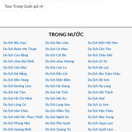
Tour Trung Quốc giá rẻ
TRONG NƯỚC
Du lịch Bắc Kạn
Du lịch Bạc Liêu
Du lịch biển Hải Hòa
Du lịch Buôn Ma Thuật
Du lịch Cà Mau
Du lịch Cần Thơ
Du lịch Cao Bằng
Du lịch Cát Bà
Du lịch Châu Đốc
Du lịch chùa Bái Đính
Du lịch chùa Hương
Du lịch Cô Tô
Du lịch Côn Đảo
Du lịch Cửa Lò
Du lịch Đà Lạt
Du lịch Đà Nẵng
Du lịch Đắc Lắc
Du lịch đảo Tuần Châu
Du lịch Đền Hùng
Du lịch Điện Biên
Du lịch Đồ Sơn
Du lịch Đường Lâm
Du lịch Hà Giang
Du lịch Hạ Long
Du lịch Hà Tiên
Du lịch Hà Tĩnh
Du lịch Hải Thịnh
Du lịch Hồ Chí Minh
Du lịch Hội An
Du lịch Huế
Du lịch Lăng Cô
Du lịch Lạng Sơn
Du lịch Lý Sơn
Du lịch Mai Châu
Du lịch Miền Tây
Du lịch Mộc Châu
Du lịch Mũi Né- Phan Thiết
Du lịch Nghệ An
Du lịch Nha Trang
Du lịch Phong Nha
Du lịch Phú Quốc
Du lịch Quan Lạn
Du lịch Quảng Bình
Du lịch Quảng Trị
Du lịch Quất Lâm