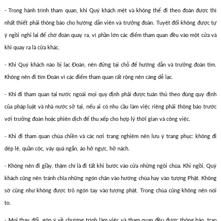
- Trong hành trình tham quan, khi Quý khách mệt và không thể đi theo đoàn được thì
nhất thiết phải thông báo cho hướng dẫn viên và trưởng đoàn. Tuyệt đối không được tự
ý ngồi nghỉ lại để chờ đoàn quay ra, vì phần lớn các điểm tham quan đều vào một cửa và
khi quay ra là cửa khác.
- Khi Quý khách nào bị lạc Đoàn, nên đứng tại chỗ để hướng dẫn và trưởng đoàn tìm.
Không nên đi tìm Đoàn vì các điểm tham quan rất rộng nên càng dễ lạc.
- Khi đi tham quan tại nước ngoài mọi quy định phải được tuân thủ theo đúng quy định
của pháp luật và nhà nước sở tại, nếu ai có nhu cầu làm việc riêng phải thông báo trước
với trưởng đoàn hoặc phiên dịch để thu xếp cho hợp lý thời gian và công việc.
- Khi đi tham quan chùa chiền và các nơi trang nghiêm nên lưu ý trang phục: không đi
dép lê, quần cộc, váy quá ngắn, áo hở ngực, hở nách.
- Không nên đi giầy, thậm chí là đi tất khi bước vào cửa những ngôi chùa. Khi ngồi, Quý
khách cũng nên tránh chĩa những ngón chân vào hướng chùa hay vào tượng Phật. Không
sờ cũng như không được trỏ ngón tay vào tượng phật. Trong chùa cũng không nên nói
to.
- Mọi thay đổi, góp ý về chương trình làm việc và tham quan đều được thông báo, trao