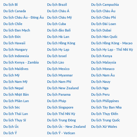
Du lịch Bỉ
Du lịch Brazil
Du lịch Campuchia
Du lịch Canada
Du lịch Châu Á
Du lịch Châu Âu
Du lịch Châu Âu - Đông Âu
Du lịch Châu Mỹ
Du lịch Châu Phi
Du lịch Chile
Du lịch Cuba
Du lịch Đài Loan
Du lịch Đan Mạch
Du lịch đảo Bali
Du lịch Dubai
Du lịch Đức
Du lịch Hà Lan
Du lịch Hàn Quốc
Du lịch Hawaii
Du lịch Hồng Kông
Du lịch Hồng Kông - Macao
Du lịch Hungary
Du lịch Hy Lạp
Du lịch Hy Lạp - Thổ Nhĩ Kỳ
Du lịch Indonesia
Du lịch Israel
Du lịch Kenya
Du lịch Kenya - Zambia
Du lịch Lào
Du lịch Malaysia
Du lịch Maldives
Du lịch Mexico
Du lịch Monaco
Du lịch Mỹ
Du lịch Myanmar
Du lịch Nam Âu
Du lịch Nam Mỹ
Du lịch Nam Phi
Du lịch Nauy
Du lịch Nepal
Du lịch New Zealand
Du lịch Nga
Du lịch Nhật Bản
Du lịch Panama
Du lịch Peru
Du lịch Phần Lan
Du lịch Pháp
Du lịch Philippines
Du lịch Séc
Du lịch Singapore
Du lịch Tây Ban Nha
Du lịch Thái Lan
Du lịch Thổ Nhĩ Kỳ
Du lịch Thụy Điển
Du lịch Thụy Sĩ
Du lịch Trung Đông
Du lịch Trung Quốc
Du lịch Úc
Du lịch Úc - New Zealand
Du lịch Xứ Wales
Du lịch Ý
Du lịch Ý - Vatican