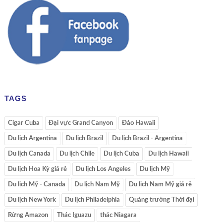
TAGS
Cigar Cuba
Đại vực Grand Canyon
Đảo Hawaii
Du lịch Argentina
Du lịch Brazil
Du lịch Brazil - Argentina
Du lịch Canada
Du lịch Chile
Du lịch Cuba
Du lịch Hawaii
Du lịch Hoa Kỳ giá rẻ
Du lịch Los Angeles
Du lịch Mỹ
Du lịch Mỹ - Canada
Du lịch Nam Mỹ
Du lịch Nam Mỹ giá rẻ
Du lịch New York
Du lịch Philadelphia
Quảng trường Thời đại
Rừng Amazon
Thác Iguazu
thác Niagara