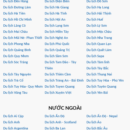
Du lịch Đền Hùng
Du lịch Điện Biên
Du lịch Đồ Sơn
Du lịch Đường Lâm
Du lịch Hà Giang
Du lịch Hạ Long
Du lịch Hà Tiên
Du lịch Hà Tĩnh
Du lịch Hải Thịnh
Du lịch Hồ Chí Minh
Du lịch Hội An
Du lịch Huế
Du lịch Lăng Cô
Du lịch Lạng Sơn
Du lịch Lý Sơn
Du lịch Mai Châu
Du lịch Miền Tây
Du lịch Mộc Châu
Du lịch Mũi Né- Phan Thiết
Du lịch Nghệ An
Du lịch Nha Trang
Du lịch Phong Nha
Du lịch Phú Quốc
Du lịch Quan Lạn
Du lịch Quảng Bình
Du lịch Quảng Trị
Du lịch Quất Lâm
Du lịch Quy Nhơn
Du lịch Sầm Sơn
Du lịch Sapa
Du lịch Sóc Trăng
Du lịch Tam Đảo - Tây
Du lịch Tâm linh
Thiên
Du lịch Tây Bắc
Du lịch Tây Nguyên
Du lịch Thiên Cầm
Du lịch Thung Nai
Du lịch Trà Cổ
Du lịch Tràng An - Bái Đính
Du lịch Tuy Hòa - Phú Yên
Du lịch Tuy Hòa- Quy Nhơn
Du lịch Tuyen Quang
Du lịch Tuyên Quang
Du lịch Vũng Tàu
Du lịch Xuyên Việt
Du lịch Yên Bái
NƯỚC NGOÀI
Du lịch Ai Cập
Du lịch Ấn Độ
Du lịch Ấn Độ - Nepal
Du lịch Anh
Du lịch Anh - Scotland
Du lịch Áo
Du lịch Argentina
Du lịch Ba Lan
Du lịch Bắc Âu