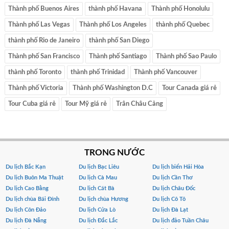
Thành phố Buenos Aires
thành phố Havana
Thành phố Honolulu
Thành phố Las Vegas
Thành phố Los Angeles
thành phố Quebec
thành phố Rio de Janeiro
thành phố San Diego
Thành phố San Francisco
Thành phố Santiago
Thành phố Sao Paulo
thành phố Toronto
thành phố Trinidad
Thành phố Vancouver
Thành phố Victoria
Thành phố Washington D.C
Tour Canada giá rẻ
Tour Cuba giá rẻ
Tour Mỹ giá rẻ
Trân Châu Cảng
TRONG NƯỚC
Du lịch Bắc Kạn
Du lịch Bạc Liêu
Du lịch biển Hải Hòa
Du lịch Buôn Ma Thuật
Du lịch Cà Mau
Du lịch Cần Thơ
Du lịch Cao Bằng
Du lịch Cát Bà
Du lịch Châu Đốc
Du lịch chùa Bái Đính
Du lịch chùa Hương
Du lịch Cô Tô
Du lịch Côn Đảo
Du lịch Cửa Lò
Du lịch Đà Lạt
Du lịch Đà Nẵng
Du lịch Đắc Lắc
Du lịch đảo Tuần Châu