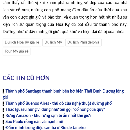
cảm thấy rất thú vị khi khám phá ra những vẻ đẹp của các tòa nhà
lịch sử cổ xưa, những con phố mang đậm dấu ấn của thời quá khứ
vẫn còn được gìn giữ và bảo tồn, và quan trọng hơn hết rất nhiều sự
kiện lịch sử quan trọng của
Hoa Kỳ
đã bắt đầu từ thành phố này.
Dường như ở đây ranh giới giữa quá khứ và hiện đại đã bị xóa nhòa.
Du lịch Hoa Kỳ giá rẻ
Du lịch Mỹ
Du lịch Philadelphia
Tour Mỹ giá rẻ
CÁC TIN CŨ HƠN
Thành phố Santiago thanh bình bên bờ biển Thái Bình Dương lộng
gió
Thành phố Buenos Aires - thủ đô của nghệ thuật đường phố
Thác Iguazu hùng vĩ đúng như tên gọi "cổ họng của quỷ"
Rừng Amazon - khu rừng rậm bí ẩn nhất thế giới
Sao Paulo nồng nàn và mạnh mẽ
Đắm mình trong điệu samba ở Rio de Janeiro