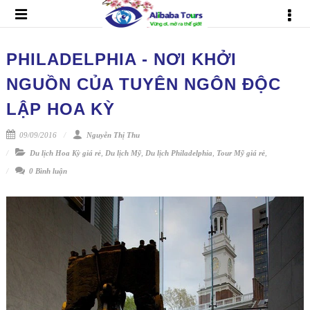
PHILADELPHIA - NƠI KHỞI
NGUỒN CỦA TUYÊN NGÔN ĐỘC
LẬP HOA KỲ
09/09/2016
Nguyễn Thị Thu
Du lịch Hoa Kỳ giá rẻ
,
Du lịch Mỹ
,
Du lịch Philadelphia
,
Tour Mỹ giá rẻ
,
0 Bình luận