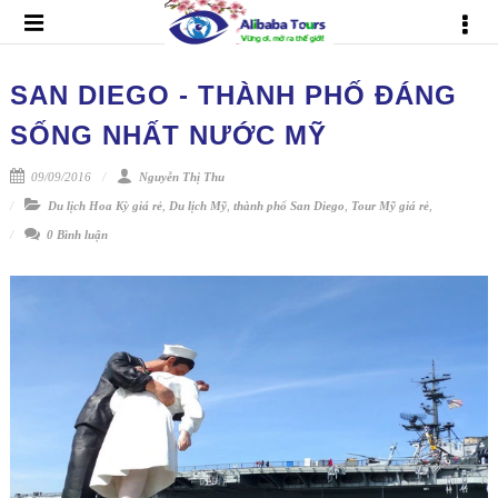
SAN DIEGO - THÀNH PHỐ ĐÁNG
SỐNG NHẤT NƯỚC MỸ
09/09/2016
Nguyễn Thị Thu
Du lịch Hoa Kỳ giá rẻ
,
Du lịch Mỹ
,
thành phố San Diego
,
Tour Mỹ giá rẻ
,
0 Bình luận