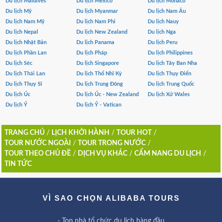
Du lịch Maldives
Du lịch Mexico
Du lịch Monaco
Du lịch Mỹ
Du lịch Myanmar
Du lịch Nam Âu
Du lịch Nam Mỹ
Du lịch Nam Phi
Du lịch Nauy
Du lịch Nepal
Du lịch New Zealand
Du lịch Nga
Du lịch Nhật Bản
Du lịch Panama
Du lịch Peru
Du lịch Phần Lan
Du lịch Pháp
Du lịch Philippines
Du lịch Séc
Du lịch Singapore
Du lịch Tây Ban Nha
Du lịch Thái Lan
Du lịch Thổ Nhĩ Kỳ
Du lịch Thụy Điển
Du lịch Thụy Sĩ
Du lịch Trung Đông
Du lịch Trung Quốc
Du lịch Úc
Du lịch Úc - New Zealand
Du lịch Xứ Wales
Du lịch Ý
Du lịch Ý - Vatican
TRANG CHỦ
/
LỊCH KHỞI HÀNH
/
TOUR HOT
/
TOUR NƯỚC NGOÀI
/
TOUR TRONG NƯỚC
/
TOUR THEO CHỦ ĐỀ
/
DỊCH VỤ KHÁC
/
CẨM NANG DU LỊCH
/
TIN TỨC
VÌ SAO CHỌN ALIBABA TOURS
- Top nhà tổ chức du lịch hàng đầu