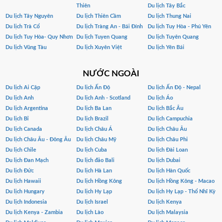
Thiên
Du lịch Tây Bắc
Du lịch Tây Nguyên
Du lịch Thiên Cầm
Du lịch Thung Nai
Du lịch Trà Cổ
Du lịch Tràng An - Bái Đính
Du lịch Tuy Hòa - Phú Yên
Du lịch Tuy Hòa- Quy Nhơn
Du lịch Tuyen Quang
Du lịch Tuyên Quang
Du lịch Vũng Tàu
Du lịch Xuyên Việt
Du lịch Yên Bái
NƯỚC NGOÀI
Du lịch Ai Cập
Du lịch Ấn Độ
Du lịch Ấn Độ - Nepal
Du lịch Anh
Du lịch Anh - Scotland
Du lịch Áo
Du lịch Argentina
Du lịch Ba Lan
Du lịch Bắc Âu
Du lịch Bỉ
Du lịch Brazil
Du lịch Campuchia
Du lịch Canada
Du lịch Châu Á
Du lịch Châu Âu
Du lịch Châu Âu - Đông Âu
Du lịch Châu Mỹ
Du lịch Châu Phi
Du lịch Chile
Du lịch Cuba
Du lịch Đài Loan
Du lịch Đan Mạch
Du lịch đảo Bali
Du lịch Dubai
Du lịch Đức
Du lịch Hà Lan
Du lịch Hàn Quốc
Du lịch Hawaii
Du lịch Hồng Kông
Du lịch Hồng Kông - Macao
Du lịch Hungary
Du lịch Hy Lạp
Du lịch Hy Lạp - Thổ Nhĩ Kỳ
Du lịch Indonesia
Du lịch Israel
Du lịch Kenya
Du lịch Kenya - Zambia
Du lịch Lào
Du lịch Malaysia