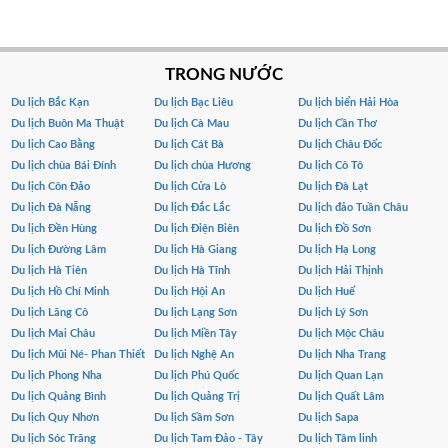
TRONG NƯỚC
Du lịch Bắc Kạn
Du lịch Bạc Liêu
Du lịch biển Hải Hòa
Du lịch Buôn Ma Thuật
Du lịch Cà Mau
Du lịch Cần Thơ
Du lịch Cao Bằng
Du lịch Cát Bà
Du lịch Châu Đốc
Du lịch chùa Bái Đính
Du lịch chùa Hương
Du lịch Cô Tô
Du lịch Côn Đảo
Du lịch Cửa Lò
Du lịch Đà Lạt
Du lịch Đà Nẵng
Du lịch Đắc Lắc
Du lịch đảo Tuần Châu
Du lịch Đền Hùng
Du lịch Điện Biên
Du lịch Đồ Sơn
Du lịch Đường Lâm
Du lịch Hà Giang
Du lịch Hạ Long
Du lịch Hà Tiên
Du lịch Hà Tĩnh
Du lịch Hải Thịnh
Du lịch Hồ Chí Minh
Du lịch Hội An
Du lịch Huế
Du lịch Lăng Cô
Du lịch Lạng Sơn
Du lịch Lý Sơn
Du lịch Mai Châu
Du lịch Miền Tây
Du lịch Mộc Châu
Du lịch Mũi Né- Phan Thiết
Du lịch Nghệ An
Du lịch Nha Trang
Du lịch Phong Nha
Du lịch Phú Quốc
Du lịch Quan Lạn
Du lịch Quảng Bình
Du lịch Quảng Trị
Du lịch Quất Lâm
Du lịch Quy Nhơn
Du lịch Sầm Sơn
Du lịch Sapa
Du lịch Sóc Trăng
Du lịch Tam Đảo - Tây
Du lịch Tâm linh