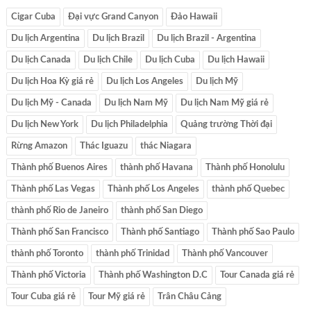
Cigar Cuba
Đại vực Grand Canyon
Đảo Hawaii
Du lịch Argentina
Du lịch Brazil
Du lịch Brazil - Argentina
Du lịch Canada
Du lịch Chile
Du lịch Cuba
Du lịch Hawaii
Du lịch Hoa Kỳ giá rẻ
Du lịch Los Angeles
Du lịch Mỹ
Du lịch Mỹ - Canada
Du lịch Nam Mỹ
Du lịch Nam Mỹ giá rẻ
Du lịch New York
Du lịch Philadelphia
Quảng trường Thời đại
Rừng Amazon
Thác Iguazu
thác Niagara
Thành phố Buenos Aires
thành phố Havana
Thành phố Honolulu
Thành phố Las Vegas
Thành phố Los Angeles
thành phố Quebec
thành phố Rio de Janeiro
thành phố San Diego
Thành phố San Francisco
Thành phố Santiago
Thành phố Sao Paulo
thành phố Toronto
thành phố Trinidad
Thành phố Vancouver
Thành phố Victoria
Thành phố Washington D.C
Tour Canada giá rẻ
Tour Cuba giá rẻ
Tour Mỹ giá rẻ
Trân Châu Cảng