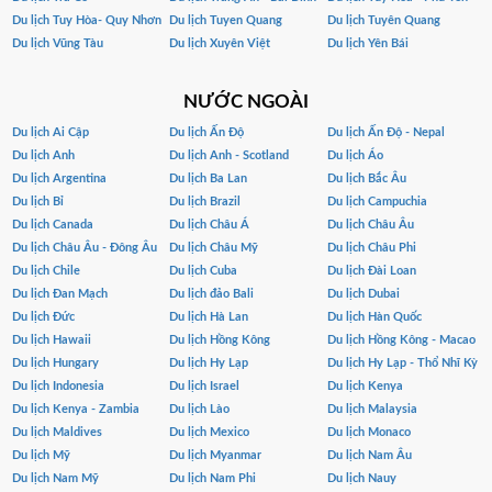
Du lịch Tuy Hòa- Quy Nhơn
Du lịch Tuyen Quang
Du lịch Tuyên Quang
Du lịch Vũng Tàu
Du lịch Xuyên Việt
Du lịch Yên Bái
NƯỚC NGOÀI
Du lịch Ai Cập
Du lịch Ấn Độ
Du lịch Ấn Độ - Nepal
Du lịch Anh
Du lịch Anh - Scotland
Du lịch Áo
Du lịch Argentina
Du lịch Ba Lan
Du lịch Bắc Âu
Du lịch Bỉ
Du lịch Brazil
Du lịch Campuchia
Du lịch Canada
Du lịch Châu Á
Du lịch Châu Âu
Du lịch Châu Âu - Đông Âu
Du lịch Châu Mỹ
Du lịch Châu Phi
Du lịch Chile
Du lịch Cuba
Du lịch Đài Loan
Du lịch Đan Mạch
Du lịch đảo Bali
Du lịch Dubai
Du lịch Đức
Du lịch Hà Lan
Du lịch Hàn Quốc
Du lịch Hawaii
Du lịch Hồng Kông
Du lịch Hồng Kông - Macao
Du lịch Hungary
Du lịch Hy Lạp
Du lịch Hy Lạp - Thổ Nhĩ Kỳ
Du lịch Indonesia
Du lịch Israel
Du lịch Kenya
Du lịch Kenya - Zambia
Du lịch Lào
Du lịch Malaysia
Du lịch Maldives
Du lịch Mexico
Du lịch Monaco
Du lịch Mỹ
Du lịch Myanmar
Du lịch Nam Âu
Du lịch Nam Mỹ
Du lịch Nam Phi
Du lịch Nauy