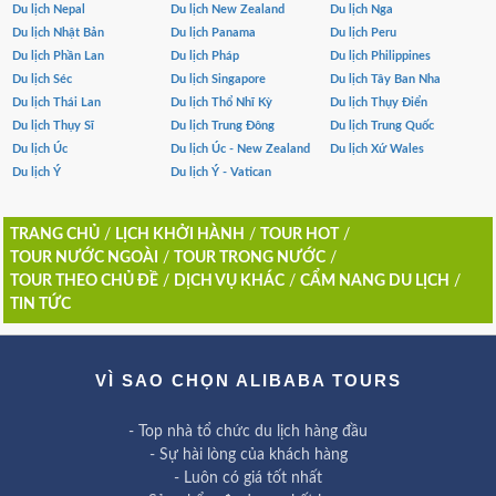
Du lịch Nepal
Du lịch New Zealand
Du lịch Nga
Du lịch Nhật Bản
Du lịch Panama
Du lịch Peru
Du lịch Phần Lan
Du lịch Pháp
Du lịch Philippines
Du lịch Séc
Du lịch Singapore
Du lịch Tây Ban Nha
Du lịch Thái Lan
Du lịch Thổ Nhĩ Kỳ
Du lịch Thụy Điển
Du lịch Thụy Sĩ
Du lịch Trung Đông
Du lịch Trung Quốc
Du lịch Úc
Du lịch Úc - New Zealand
Du lịch Xứ Wales
Du lịch Ý
Du lịch Ý - Vatican
TRANG CHỦ
/
LỊCH KHỞI HÀNH
/
TOUR HOT
/
TOUR NƯỚC NGOÀI
/
TOUR TRONG NƯỚC
/
TOUR THEO CHỦ ĐỀ
/
DỊCH VỤ KHÁC
/
CẨM NANG DU LỊCH
/
TIN TỨC
VÌ SAO CHỌN ALIBABA TOURS
- Top nhà tổ chức du lịch hàng đầu
- Sự hài lòng của khách hàng
- Luôn có giá tốt nhất