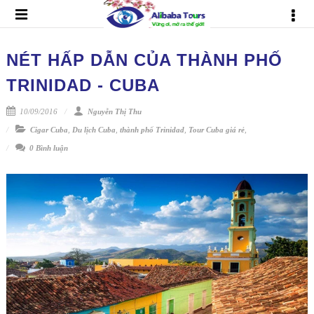
NÉT HẤP DẪN CỦA THÀNH PHỐ
TRINIDAD - CUBA
10/09/2016
Nguyễn Thị Thu
Cigar Cuba
,
Du lịch Cuba
,
thành phố Trinidad
,
Tour Cuba giá rẻ
,
0 Bình luận