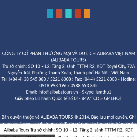
CÔNG TY CỔ PHẦN THƯƠNG MẠI VÀ DU LỊCH ALIBABA VIỆT NAM
(ALIBABA TOURS)
Trụ sở chính: SO 10 – L2, Tầng 2, sảnh TTTM R2, KĐT Royal City, 72A
Nguyễn Trãi, Phường Thanh Xuân, Thành phố Hà Nội , Việt Nam.
Tel: (+84-4) 38 545 888 / 3221 6308 ; Fax: (84-4) 3221 6308 - Hotline:
0918 993 196 / 0988 593 845
Email: info@alibabatours.vn - Skype: lamthu1
Giấy phép Lữ hành Quốc tế số 01- 849/TCDL- GP LHQT
Bản quyền thuộc về ALIBABA TOURS ® 2014. Bảo lưu mọi quyền. Ghi
rõ nguồn "www.alibabatours.vn" ® khi sử dụng lại thông tin từ website
Alibaba Tours Trụ sở chính: SO 10 – L2, Tầng 2, sảnh TTTM R2, KĐT
này.