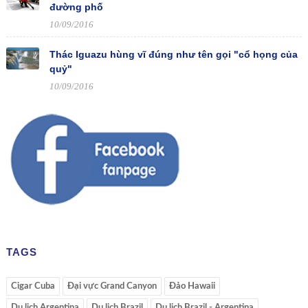
đường phố
10/09/2016
Thác Iguazu hùng vĩ đúng như tên gọi "cổ họng của
quỷ"
10/09/2016
TAGS
Cigar Cuba
Đại vực Grand Canyon
Đảo Hawaii
Du lịch Argentina
Du lịch Brazil
Du lịch Brazil - Argentina