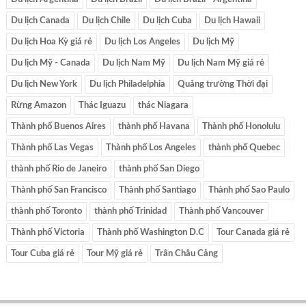
Du lịch Canada
Du lịch Chile
Du lịch Cuba
Du lịch Hawaii
Du lịch Hoa Kỳ giá rẻ
Du lịch Los Angeles
Du lịch Mỹ
Du lịch Mỹ - Canada
Du lịch Nam Mỹ
Du lịch Nam Mỹ giá rẻ
Du lịch New York
Du lịch Philadelphia
Quảng trường Thời đại
Rừng Amazon
Thác Iguazu
thác Niagara
Thành phố Buenos Aires
thành phố Havana
Thành phố Honolulu
Thành phố Las Vegas
Thành phố Los Angeles
thành phố Quebec
thành phố Rio de Janeiro
thành phố San Diego
Thành phố San Francisco
Thành phố Santiago
Thành phố Sao Paulo
thành phố Toronto
thành phố Trinidad
Thành phố Vancouver
Thành phố Victoria
Thành phố Washington D.C
Tour Canada giá rẻ
Tour Cuba giá rẻ
Tour Mỹ giá rẻ
Trân Châu Cảng