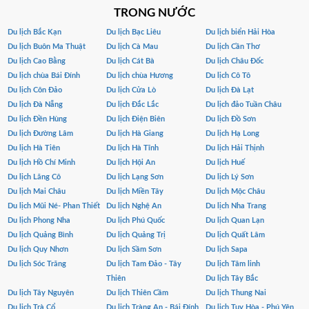
TRONG NƯỚC
Du lịch Bắc Kạn
Du lịch Bạc Liêu
Du lịch biển Hải Hòa
Du lịch Buôn Ma Thuật
Du lịch Cà Mau
Du lịch Cần Thơ
Du lịch Cao Bằng
Du lịch Cát Bà
Du lịch Châu Đốc
Du lịch chùa Bái Đính
Du lịch chùa Hương
Du lịch Cô Tô
Du lịch Côn Đảo
Du lịch Cửa Lò
Du lịch Đà Lạt
Du lịch Đà Nẵng
Du lịch Đắc Lắc
Du lịch đảo Tuần Châu
Du lịch Đền Hùng
Du lịch Điện Biên
Du lịch Đồ Sơn
Du lịch Đường Lâm
Du lịch Hà Giang
Du lịch Hạ Long
Du lịch Hà Tiên
Du lịch Hà Tĩnh
Du lịch Hải Thịnh
Du lịch Hồ Chí Minh
Du lịch Hội An
Du lịch Huế
Du lịch Lăng Cô
Du lịch Lạng Sơn
Du lịch Lý Sơn
Du lịch Mai Châu
Du lịch Miền Tây
Du lịch Mộc Châu
Du lịch Mũi Né- Phan Thiết
Du lịch Nghệ An
Du lịch Nha Trang
Du lịch Phong Nha
Du lịch Phú Quốc
Du lịch Quan Lạn
Du lịch Quảng Bình
Du lịch Quảng Trị
Du lịch Quất Lâm
Du lịch Quy Nhơn
Du lịch Sầm Sơn
Du lịch Sapa
Du lịch Sóc Trăng
Du lịch Tam Đảo - Tây
Du lịch Tâm linh
Thiên
Du lịch Tây Bắc
Du lịch Tây Nguyên
Du lịch Thiên Cầm
Du lịch Thung Nai
Du lịch Trà Cổ
Du lịch Tràng An - Bái Đính
Du lịch Tuy Hòa - Phú Yên