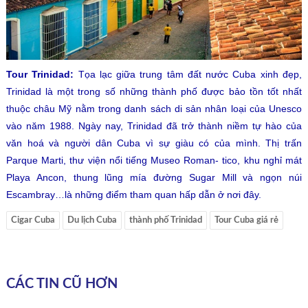
Tour Trinidad:
Tọa lạc giữa trung tâm đất nước Cuba xinh đẹp,
Trinidad là một trong số những thành phố được bảo tồn tốt nhất
thuộc châu Mỹ nằm trong danh sách di sản nhân loại của Unesco
vào năm 1988. Ngày nay, Trinidad đã trở thành niềm tự hào của
văn hoá và người dân Cuba vì sự giàu có của mình. Thị trấn
Parque Marti, thư viện nổi tiếng Museo Roman- tico, khu nghỉ mát
Playa Ancon, thung lũng mía đường Sugar Mill và ngọn núi
Escambray…là những điểm tham quan hấp dẫn ở nơi đây.
Cigar Cuba
Du lịch Cuba
thành phố Trinidad
Tour Cuba giá rẻ
CÁC TIN CŨ HƠN