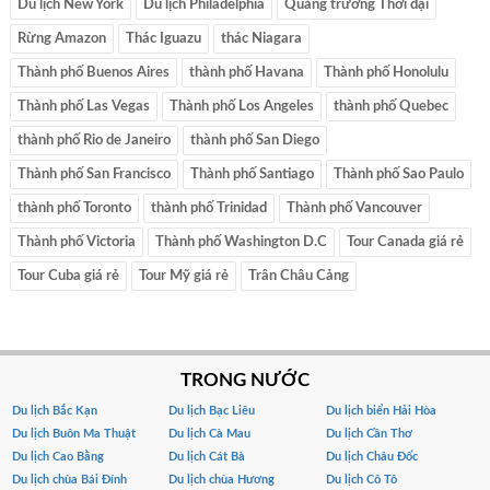
Du lịch New York
Du lịch Philadelphia
Quảng trường Thời đại
Rừng Amazon
Thác Iguazu
thác Niagara
Thành phố Buenos Aires
thành phố Havana
Thành phố Honolulu
Thành phố Las Vegas
Thành phố Los Angeles
thành phố Quebec
thành phố Rio de Janeiro
thành phố San Diego
Thành phố San Francisco
Thành phố Santiago
Thành phố Sao Paulo
thành phố Toronto
thành phố Trinidad
Thành phố Vancouver
Thành phố Victoria
Thành phố Washington D.C
Tour Canada giá rẻ
Tour Cuba giá rẻ
Tour Mỹ giá rẻ
Trân Châu Cảng
TRONG NƯỚC
Du lịch Bắc Kạn
Du lịch Bạc Liêu
Du lịch biển Hải Hòa
Du lịch Buôn Ma Thuật
Du lịch Cà Mau
Du lịch Cần Thơ
Du lịch Cao Bằng
Du lịch Cát Bà
Du lịch Châu Đốc
Du lịch chùa Bái Đính
Du lịch chùa Hương
Du lịch Cô Tô