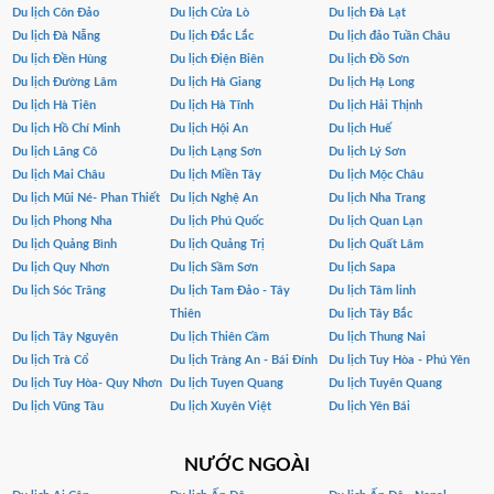
Du lịch Côn Đảo
Du lịch Cửa Lò
Du lịch Đà Lạt
Du lịch Đà Nẵng
Du lịch Đắc Lắc
Du lịch đảo Tuần Châu
Du lịch Đền Hùng
Du lịch Điện Biên
Du lịch Đồ Sơn
Du lịch Đường Lâm
Du lịch Hà Giang
Du lịch Hạ Long
Du lịch Hà Tiên
Du lịch Hà Tĩnh
Du lịch Hải Thịnh
Du lịch Hồ Chí Minh
Du lịch Hội An
Du lịch Huế
Du lịch Lăng Cô
Du lịch Lạng Sơn
Du lịch Lý Sơn
Du lịch Mai Châu
Du lịch Miền Tây
Du lịch Mộc Châu
Du lịch Mũi Né- Phan Thiết
Du lịch Nghệ An
Du lịch Nha Trang
Du lịch Phong Nha
Du lịch Phú Quốc
Du lịch Quan Lạn
Du lịch Quảng Bình
Du lịch Quảng Trị
Du lịch Quất Lâm
Du lịch Quy Nhơn
Du lịch Sầm Sơn
Du lịch Sapa
Du lịch Sóc Trăng
Du lịch Tam Đảo - Tây
Du lịch Tâm linh
Thiên
Du lịch Tây Bắc
Du lịch Tây Nguyên
Du lịch Thiên Cầm
Du lịch Thung Nai
Du lịch Trà Cổ
Du lịch Tràng An - Bái Đính
Du lịch Tuy Hòa - Phú Yên
Du lịch Tuy Hòa- Quy Nhơn
Du lịch Tuyen Quang
Du lịch Tuyên Quang
Du lịch Vũng Tàu
Du lịch Xuyên Việt
Du lịch Yên Bái
NƯỚC NGOÀI