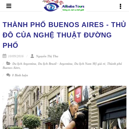
THÀNH PHỐ BUENOS AIRES - THỦ
ĐÔ CỦA NGHỆ THUẬT ĐƯỜNG
PHỐ
10/09/2016
Nguyễn Thị Thu
Du lịch Argentina
,
Du lịch Brazil - Argentina
,
Du lịch Nam Mỹ giá rẻ
,
Thành phố
Buenos Aires
,
0 Bình luận