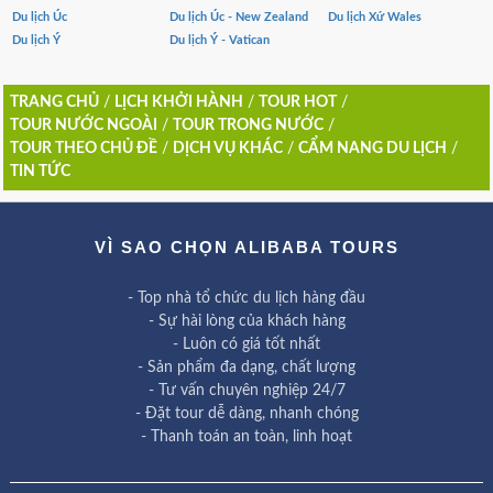
Du lịch Úc
Du lịch Úc - New Zealand
Du lịch Xứ Wales
Du lịch Ý
Du lịch Ý - Vatican
TRANG CHỦ
/
LỊCH KHỞI HÀNH
/
TOUR HOT
/
TOUR NƯỚC NGOÀI
/
TOUR TRONG NƯỚC
/
TOUR THEO CHỦ ĐỀ
/
DỊCH VỤ KHÁC
/
CẨM NANG DU LỊCH
/
TIN TỨC
VÌ SAO CHỌN ALIBABA TOURS
- Top nhà tổ chức du lịch hàng đầu
- Sự hài lòng của khách hàng
- Luôn có giá tốt nhất
- Sản phẩm đa dạng, chất lượng
- Tư vấn chuyên nghiệp 24/7
- Đặt tour dễ dàng, nhanh chóng
- Thanh toán an toàn, linh hoạt