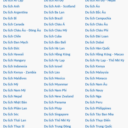
Du lịch Ai Cập
Du lịch Ấn Độ
Du lịch Ấn Độ - Nepal
Du lịch Anh
Du lịch Anh - Scotland
Du lịch Áo
Du lịch Argentina
Du lịch Ba Lan
Du lịch Bắc Âu
Du lịch Bỉ
Du lịch Brazil
Du lịch Campuchia
Du lịch Canada
Du lịch Châu Á
Du lịch Châu Âu
Du lịch Châu Âu - Đông Âu
Du lịch Châu Mỹ
Du lịch Châu Phi
Du lịch Chile
Du lịch Cuba
Du lịch Đài Loan
Du lịch Đan Mạch
Du lịch đảo Bali
Du lịch Dubai
Du lịch Đức
Du lịch Hà Lan
Du lịch Hàn Quốc
Du lịch Hawaii
Du lịch Hồng Kông
Du lịch Hồng Kông - Macao
Du lịch Hungary
Du lịch Hy Lạp
Du lịch Hy Lạp - Thổ Nhĩ Kỳ
Du lịch Indonesia
Du lịch Israel
Du lịch Kenya
Du lịch Kenya - Zambia
Du lịch Lào
Du lịch Malaysia
Du lịch Maldives
Du lịch Mexico
Du lịch Monaco
Du lịch Mỹ
Du lịch Myanmar
Du lịch Nam Âu
Du lịch Nam Mỹ
Du lịch Nam Phi
Du lịch Nauy
Du lịch Nepal
Du lịch New Zealand
Du lịch Nga
Du lịch Nhật Bản
Du lịch Panama
Du lịch Peru
Du lịch Phần Lan
Du lịch Pháp
Du lịch Philippines
Du lịch Séc
Du lịch Singapore
Du lịch Tây Ban Nha
Du lịch Thái Lan
Du lịch Thổ Nhĩ Kỳ
Du lịch Thụy Điển
Du lịch Thụy Sĩ
Du lịch Trung Đông
Du lịch Trung Quốc