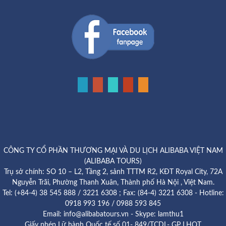
CÔNG TY CỔ PHẦN THƯƠNG MẠI VÀ DU LỊCH ALIBABA VIỆT NAM
(ALIBABA TOURS)
Trụ sở chính: SO 10 – L2, Tầng 2, sảnh TTTM R2, KĐT Royal City, 72A
Nguyễn Trãi, Phường Thanh Xuân, Thành phố Hà Nội , Việt Nam.
Tel: (+84-4) 38 545 888 / 3221 6308 ; Fax: (84-4) 3221 6308 - Hotline:
0918 993 196 / 0988 593 845
Email: info@alibabatours.vn - Skype: lamthu1
Giấy phép Lữ hành Quốc tế số 01- 849/TCDL- GP LHQT