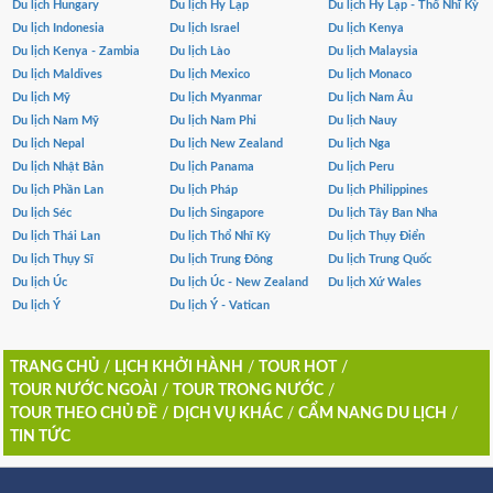
Du lịch Hungary
Du lịch Hy Lạp
Du lịch Hy Lạp - Thổ Nhĩ Kỳ
Du lịch Indonesia
Du lịch Israel
Du lịch Kenya
Du lịch Kenya - Zambia
Du lịch Lào
Du lịch Malaysia
Du lịch Maldives
Du lịch Mexico
Du lịch Monaco
Du lịch Mỹ
Du lịch Myanmar
Du lịch Nam Âu
Du lịch Nam Mỹ
Du lịch Nam Phi
Du lịch Nauy
Du lịch Nepal
Du lịch New Zealand
Du lịch Nga
Du lịch Nhật Bản
Du lịch Panama
Du lịch Peru
Du lịch Phần Lan
Du lịch Pháp
Du lịch Philippines
Du lịch Séc
Du lịch Singapore
Du lịch Tây Ban Nha
Du lịch Thái Lan
Du lịch Thổ Nhĩ Kỳ
Du lịch Thụy Điển
Du lịch Thụy Sĩ
Du lịch Trung Đông
Du lịch Trung Quốc
Du lịch Úc
Du lịch Úc - New Zealand
Du lịch Xứ Wales
Du lịch Ý
Du lịch Ý - Vatican
TRANG CHỦ
/
LỊCH KHỞI HÀNH
/
TOUR HOT
/
TOUR NƯỚC NGOÀI
/
TOUR TRONG NƯỚC
/
TOUR THEO CHỦ ĐỀ
/
DỊCH VỤ KHÁC
/
CẨM NANG DU LỊCH
/
TIN TỨC