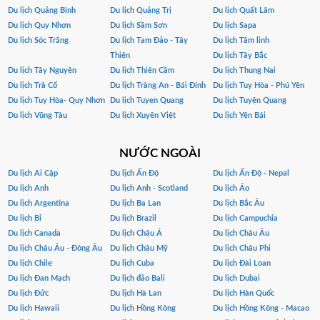
Du lịch Quảng Bình
Du lịch Quảng Trị
Du lịch Quất Lâm
Du lịch Quy Nhơn
Du lịch Sầm Sơn
Du lịch Sapa
Du lịch Sóc Trăng
Du lịch Tam Đảo - Tây
Du lịch Tâm linh
Thiên
Du lịch Tây Bắc
Du lịch Tây Nguyên
Du lịch Thiên Cầm
Du lịch Thung Nai
Du lịch Trà Cổ
Du lịch Tràng An - Bái Đính
Du lịch Tuy Hòa - Phú Yên
Du lịch Tuy Hòa- Quy Nhơn
Du lịch Tuyen Quang
Du lịch Tuyên Quang
Du lịch Vũng Tàu
Du lịch Xuyên Việt
Du lịch Yên Bái
NƯỚC NGOÀI
Du lịch Ai Cập
Du lịch Ấn Độ
Du lịch Ấn Độ - Nepal
Du lịch Anh
Du lịch Anh - Scotland
Du lịch Áo
Du lịch Argentina
Du lịch Ba Lan
Du lịch Bắc Âu
Du lịch Bỉ
Du lịch Brazil
Du lịch Campuchia
Du lịch Canada
Du lịch Châu Á
Du lịch Châu Âu
Du lịch Châu Âu - Đông Âu
Du lịch Châu Mỹ
Du lịch Châu Phi
Du lịch Chile
Du lịch Cuba
Du lịch Đài Loan
Du lịch Đan Mạch
Du lịch đảo Bali
Du lịch Dubai
Du lịch Đức
Du lịch Hà Lan
Du lịch Hàn Quốc
Du lịch Hawaii
Du lịch Hồng Kông
Du lịch Hồng Kông - Macao