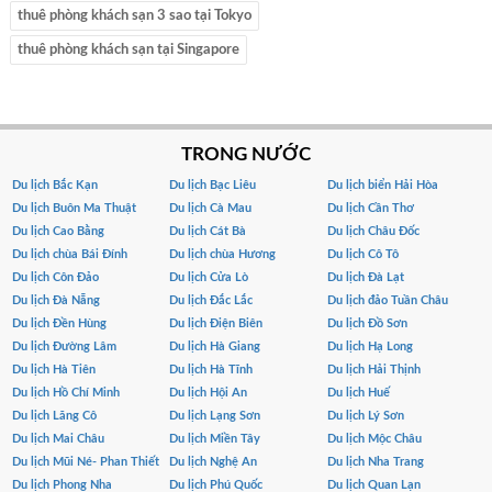
thuê phòng khách sạn 3 sao tại Tokyo
thuê phòng khách sạn tại Singapore
TRONG NƯỚC
Du lịch Bắc Kạn
Du lịch Bạc Liêu
Du lịch biển Hải Hòa
Du lịch Buôn Ma Thuật
Du lịch Cà Mau
Du lịch Cần Thơ
Du lịch Cao Bằng
Du lịch Cát Bà
Du lịch Châu Đốc
Du lịch chùa Bái Đính
Du lịch chùa Hương
Du lịch Cô Tô
Du lịch Côn Đảo
Du lịch Cửa Lò
Du lịch Đà Lạt
Du lịch Đà Nẵng
Du lịch Đắc Lắc
Du lịch đảo Tuần Châu
Du lịch Đền Hùng
Du lịch Điện Biên
Du lịch Đồ Sơn
Du lịch Đường Lâm
Du lịch Hà Giang
Du lịch Hạ Long
Du lịch Hà Tiên
Du lịch Hà Tĩnh
Du lịch Hải Thịnh
Du lịch Hồ Chí Minh
Du lịch Hội An
Du lịch Huế
Du lịch Lăng Cô
Du lịch Lạng Sơn
Du lịch Lý Sơn
Du lịch Mai Châu
Du lịch Miền Tây
Du lịch Mộc Châu
Du lịch Mũi Né- Phan Thiết
Du lịch Nghệ An
Du lịch Nha Trang
Du lịch Phong Nha
Du lịch Phú Quốc
Du lịch Quan Lạn