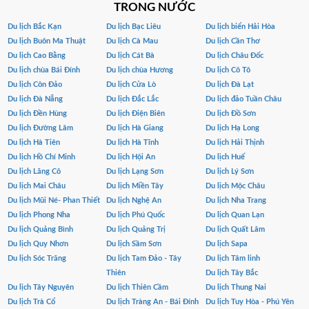
TRONG NƯỚC
Du lịch Bắc Kạn
Du lịch Bạc Liêu
Du lịch biển Hải Hòa
Du lịch Buôn Ma Thuật
Du lịch Cà Mau
Du lịch Cần Thơ
Du lịch Cao Bằng
Du lịch Cát Bà
Du lịch Châu Đốc
Du lịch chùa Bái Đính
Du lịch chùa Hương
Du lịch Cô Tô
Du lịch Côn Đảo
Du lịch Cửa Lò
Du lịch Đà Lạt
Du lịch Đà Nẵng
Du lịch Đắc Lắc
Du lịch đảo Tuần Châu
Du lịch Đền Hùng
Du lịch Điện Biên
Du lịch Đồ Sơn
Du lịch Đường Lâm
Du lịch Hà Giang
Du lịch Hạ Long
Du lịch Hà Tiên
Du lịch Hà Tĩnh
Du lịch Hải Thịnh
Du lịch Hồ Chí Minh
Du lịch Hội An
Du lịch Huế
Du lịch Lăng Cô
Du lịch Lạng Sơn
Du lịch Lý Sơn
Du lịch Mai Châu
Du lịch Miền Tây
Du lịch Mộc Châu
Du lịch Mũi Né- Phan Thiết
Du lịch Nghệ An
Du lịch Nha Trang
Du lịch Phong Nha
Du lịch Phú Quốc
Du lịch Quan Lạn
Du lịch Quảng Bình
Du lịch Quảng Trị
Du lịch Quất Lâm
Du lịch Quy Nhơn
Du lịch Sầm Sơn
Du lịch Sapa
Du lịch Sóc Trăng
Du lịch Tam Đảo - Tây
Du lịch Tâm linh
Thiên
Du lịch Tây Bắc
Du lịch Tây Nguyên
Du lịch Thiên Cầm
Du lịch Thung Nai
Du lịch Trà Cổ
Du lịch Tràng An - Bái Đính
Du lịch Tuy Hòa - Phú Yên