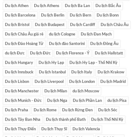
Du lịch Athen
Du lịch Athens
Du lịch Ba Lan
Du lịch Bắc Âu
Du lịch Barcelona
Du lịch Berlin
Du lịch Bern
Du lịch Bonn
Du lịch Bristol
Du lịch Budapest
Du lịch Cardiff
Du lịch Châu Âu
Du lịch Châu Âu giá rẻ
du lịch Cologne
Du lịch Đan Mạch
Du lịch Đảo Hoàng Tử
Du lịch đảo Santorini
Du lịch Đông Âu
du lịch Đưc
Du lịch Đức
Du lịch Florence - Ý
Du lịch Hallstatt
Du lịch Hungary
Du lịch Hy Lạp
Du lịch Hy Lạp - Thổ Nhĩ Kỳ
Du lịch Innsbuck
Du lịch Istanbul
Du lịch Italy
Du lịch Krakow
Du lịch Lisbon
Du lịch Liverpool
Du lịch London
Du lịch Madrid
Du lịch Manchester
Du lịch Milan
du lịch Moscow
Du lịch Munich - Đức
Du lịch Nga
Du lịch Phần Lan
du lịch Pisa
Du lịch Praha
Du lịch Rome
Du lịch Rừng Đen
Du lịch Séc
Du lịch Tây Ban Nha
Du lịch thành phố Bath
Du lịch Thổ Nhĩ Kỳ
Du lịch Thụy Điển
Du lịch Thụy Sĩ
Du lịch Valencia