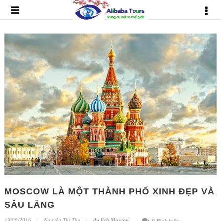
MOSCOW LÀ MỘT THÀNH PHỐ XINH ĐẸP VÀ
SÂU LẮNG
19/08/2016
Nguyễn Thị Thu
du lịch Moscow
,
0 Bình luận