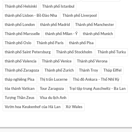
Thành phố Helsinki
Thành phố Istanbul
thành phố Lisbon - Bồ Đào Nha
Thành phố Liverpool
thành phố London
thành phố Madrid
Thành phố Manchester
Thành phố Marsselle
thành phố Milan - Ý
thành phố Munich
Thành phố Oslo
Thành phố Paris
thành phố Pisa
thành phố Saint Petersburg
Thành phố Stockholm
Thành phố Turku
thành phố Valencia
Thành phố Venice
Thành phố Verona
Thành phố Zaragoza
Thành phố Zurich
Thành Troy
Tháp Eiffel
tháp nghiêng Pisa
Thị trấn Lucerne
Thủ đô Ankara - Thổ Nhĩ Kỳ
tòa thánh Vatican
Tour Zaragoza
Trại tập trung Auschwitz - Ba Lan
Tượng Thần Zeus
Visa du lịch Anh
Vườn hoa Keukenhof của Hà Lan
Xứ Wales