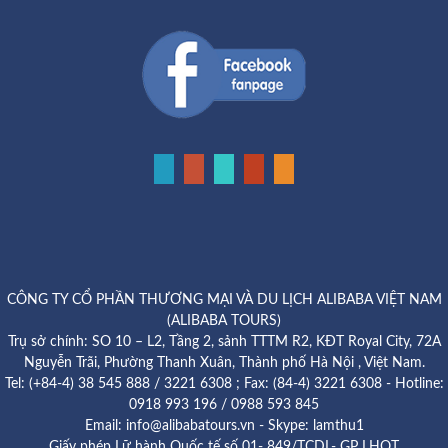
CÔNG TY CỔ PHẦN THƯƠNG MẠI VÀ DU LỊCH ALIBABA VIỆT NAM
(ALIBABA TOURS)
Trụ sở chính: SO 10 – L2, Tầng 2, sảnh TTTM R2, KĐT Royal City, 72A
Nguyễn Trãi, Phường Thanh Xuân, Thành phố Hà Nội , Việt Nam.
Tel: (+84-4) 38 545 888 / 3221 6308 ; Fax: (84-4) 3221 6308 - Hotline:
0918 993 196 / 0988 593 845
Email: info@alibabatours.vn - Skype: lamthu1
Giấy phép Lữ hành Quốc tế số 01- 849/TCDL- GP LHQT