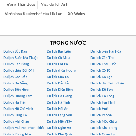
Tượng Thần Zeus
Visa du lịch Anh
Vườn hoa Keukenhof của Hà Lan
Xứ Wales
TRONG NƯỚC
Du lịch Bắc Kạn
Du lịch Bạc Liêu
Du lịch biển Hải Hòa
Du lịch Buôn Ma Thuật
Du lịch Cà Mau
Du lịch Cần Thơ
Du lịch Cao Bằng
Du lịch Cát Bà
Du lịch Châu Đốc
Du lịch chùa Bái Đính
Du lịch chùa Hương
Du lịch Cô Tô
Du lịch Côn Đảo
Du lịch Cửa Lò
Du lịch Đà Lạt
Du lịch Đà Nẵng
Du lịch Đắc Lắc
Du lịch đảo Tuần Châu
Du lịch Đền Hùng
Du lịch Điện Biên
Du lịch Đồ Sơn
Du lịch Đường Lâm
Du lịch Hà Giang
Du lịch Hạ Long
Du lịch Hà Tiên
Du lịch Hà Tĩnh
Du lịch Hải Thịnh
Du lịch Hồ Chí Minh
Du lịch Hội An
Du lịch Huế
Du lịch Lăng Cô
Du lịch Lạng Sơn
Du lịch Lý Sơn
Du lịch Mai Châu
Du lịch Miền Tây
Du lịch Mộc Châu
Du lịch Mũi Né- Phan Thiết
Du lịch Nghệ An
Du lịch Nha Trang
Du lịch Phong Nha
Du lịch Phú Quốc
Du lịch Quan Lạn