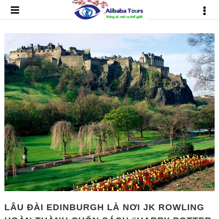
LÂU ĐÀI EDINBURGH LÀ NƠI JK ROWLING