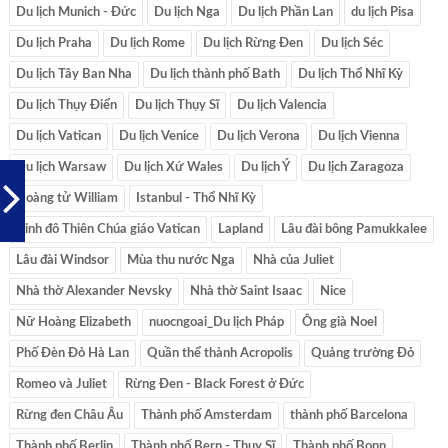
Du lịch Munich - Đức
Du lịch Nga
Du lịch Phần Lan
du lịch Pisa
Du lịch Praha
Du lịch Rome
Du lịch Rừng Đen
Du lịch Séc
Du lịch Tây Ban Nha
Du lịch thành phố Bath
Du lịch Thổ Nhĩ Kỳ
Du lịch Thụy Điển
Du lịch Thụy Sĩ
Du lịch Valencia
Du lịch Vatican
Du lịch Venice
Du lịch Verona
Du lịch Vienna
Du lịch Warsaw
Du lịch Xứ Wales
Du lịch Ý
Du lịch Zaragoza
Hoàng tử William
Istanbul - Thổ Nhĩ Kỳ
Kinh đô Thiên Chúa giáo Vatican
Lapland
Lâu đài bông Pamukkalee
Lâu đài Windsor
Mùa thu nước Nga
Nhà của Juliet
Nhà thờ Alexander Nevsky
Nhà thờ Saint Isaac
Nice
Nữ Hoàng Elizabeth
nuocngoai_Du lịch Pháp
Ông già Noel
Phố Đèn Đỏ Hà Lan
Quần thể thành Acropolis
Quảng trường Đỏ
Romeo và Juliet
Rừng Đen - Black Forest ở Đức
Rừng đen Châu Âu
Thành phố Amsterdam
thành phố Barcelona
Thành phố Berlin
Thành phố Bern - Thụy Sĩ
Thành phố Bonn