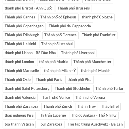
thành phố Bristol - Anh Quốc
Thành phố Brussels
Thành phố Cannes
Thành phố cổ Ephesus
thành phố Cologne
Thành phố Copenhagen
Thành phố đá Cappadocia
Thành phố Edinburgh
Thành phố Florence
Thành phố Frankfurt
Thành phố Helsinki
Thành phố Istanbul
thành phố Lisbon - Bồ Đào Nha
Thành phố Liverpool
thành phố London
thành phố Madrid
Thành phố Manchester
Thành phố Marsselle
thành phố Milan - Ý
thành phố Munich
Thành phố Oslo
Thành phố Paris
thành phố Pisa
thành phố Saint Petersburg
Thành phố Stockholm
Thành phố Turku
thành phố Valencia
Thành phố Venice
Thành phố Verona
Thành phố Zaragoza
Thành phố Zurich
Thành Troy
Tháp Eiffel
tháp nghiêng Pisa
Thị trấn Lucerne
Thủ đô Ankara - Thổ Nhĩ Kỳ
tòa thánh Vatican
Tour Zaragoza
Trại tập trung Auschwitz - Ba Lan