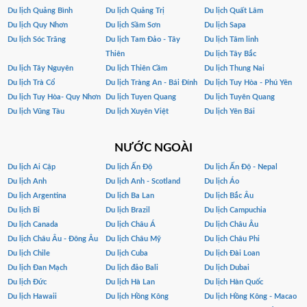
Du lịch Quảng Bình
Du lịch Quảng Trị
Du lịch Quất Lâm
Du lịch Quy Nhơn
Du lịch Sầm Sơn
Du lịch Sapa
Du lịch Sóc Trăng
Du lịch Tam Đảo - Tây
Du lịch Tâm linh
Thiên
Du lịch Tây Bắc
Du lịch Tây Nguyên
Du lịch Thiên Cầm
Du lịch Thung Nai
Du lịch Trà Cổ
Du lịch Tràng An - Bái Đính
Du lịch Tuy Hòa - Phú Yên
Du lịch Tuy Hòa- Quy Nhơn
Du lịch Tuyen Quang
Du lịch Tuyên Quang
Du lịch Vũng Tàu
Du lịch Xuyên Việt
Du lịch Yên Bái
NƯỚC NGOÀI
Du lịch Ai Cập
Du lịch Ấn Độ
Du lịch Ấn Độ - Nepal
Du lịch Anh
Du lịch Anh - Scotland
Du lịch Áo
Du lịch Argentina
Du lịch Ba Lan
Du lịch Bắc Âu
Du lịch Bỉ
Du lịch Brazil
Du lịch Campuchia
Du lịch Canada
Du lịch Châu Á
Du lịch Châu Âu
Du lịch Châu Âu - Đông Âu
Du lịch Châu Mỹ
Du lịch Châu Phi
Du lịch Chile
Du lịch Cuba
Du lịch Đài Loan
Du lịch Đan Mạch
Du lịch đảo Bali
Du lịch Dubai
Du lịch Đức
Du lịch Hà Lan
Du lịch Hàn Quốc
Du lịch Hawaii
Du lịch Hồng Kông
Du lịch Hồng Kông - Macao