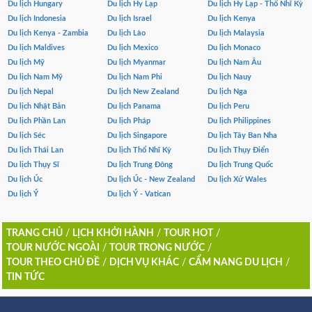
Du lịch Hungary
Du lịch Hy Lạp
Du lịch Hy Lạp - Thổ Nhĩ Kỳ
Du lịch Indonesia
Du lịch Israel
Du lịch Kenya
Du lịch Kenya - Zambia
Du lịch Lào
Du lịch Malaysia
Du lịch Maldives
Du lịch Mexico
Du lịch Monaco
Du lịch Mỹ
Du lịch Myanmar
Du lịch Nam Âu
Du lịch Nam Mỹ
Du lịch Nam Phi
Du lịch Nauy
Du lịch Nepal
Du lịch New Zealand
Du lịch Nga
Du lịch Nhật Bản
Du lịch Panama
Du lịch Peru
Du lịch Phần Lan
Du lịch Pháp
Du lịch Philippines
Du lịch Séc
Du lịch Singapore
Du lịch Tây Ban Nha
Du lịch Thái Lan
Du lịch Thổ Nhĩ Kỳ
Du lịch Thụy Điển
Du lịch Thụy Sĩ
Du lịch Trung Đông
Du lịch Trung Quốc
Du lịch Úc
Du lịch Úc - New Zealand
Du lịch Xứ Wales
Du lịch Ý
Du lịch Ý - Vatican
TRANG CHỦ
/
LỊCH KHỞI HÀNH
/
TOUR HOT
/
TOUR NƯỚC NGOÀI
/
TOUR TRONG NƯỚC
/
TOUR THEO CHỦ ĐỀ
/
DỊCH VỤ KHÁC
/
CẨM NANG DU LỊCH
/
TIN TỨC