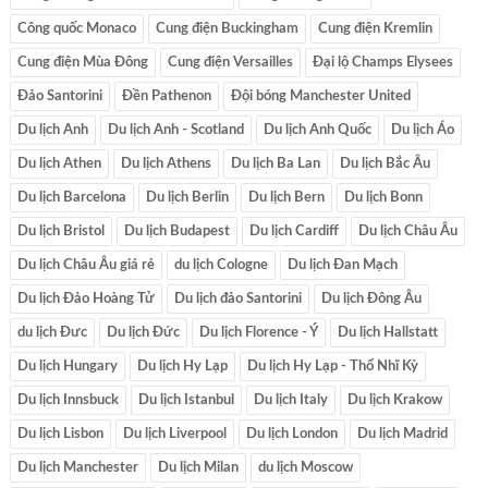
Công quốc Monaco
Cung điện Buckingham
Cung điện Kremlin
Cung điện Mùa Đông
Cung điện Versailles
Đại lộ Champs Elysees
Đảo Santorini
Đền Pathenon
Đội bóng Manchester United
Du lịch Anh
Du lịch Anh - Scotland
Du lịch Anh Quốc
Du lịch Áo
Du lịch Athen
Du lịch Athens
Du lịch Ba Lan
Du lịch Bắc Âu
Du lịch Barcelona
Du lịch Berlin
Du lịch Bern
Du lịch Bonn
Du lịch Bristol
Du lịch Budapest
Du lịch Cardiff
Du lịch Châu Âu
Du lịch Châu Âu giá rẻ
du lịch Cologne
Du lịch Đan Mạch
Du lịch Đảo Hoàng Tử
Du lịch đảo Santorini
Du lịch Đông Âu
du lịch Đưc
Du lịch Đức
Du lịch Florence - Ý
Du lịch Hallstatt
Du lịch Hungary
Du lịch Hy Lạp
Du lịch Hy Lạp - Thổ Nhĩ Kỳ
Du lịch Innsbuck
Du lịch Istanbul
Du lịch Italy
Du lịch Krakow
Du lịch Lisbon
Du lịch Liverpool
Du lịch London
Du lịch Madrid
Du lịch Manchester
Du lịch Milan
du lịch Moscow