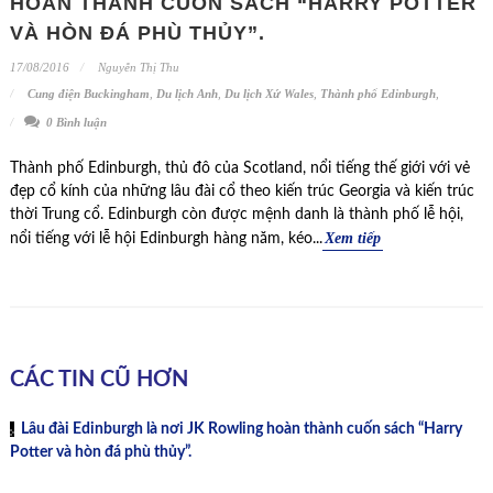
HOÀN THÀNH CUỐN SÁCH “HARRY POTTER
VÀ HÒN ĐÁ PHÙ THỦY”.
17/08/2016
Nguyễn Thị Thu
Cung điện Buckingham
,
Du lịch Anh
,
Du lịch Xứ Wales
,
Thành phố Edinburgh
,
0 Bình luận
Thành phố Edinburgh, thủ đô của Scotland, nổi tiếng thế giới với vẻ
đẹp cổ kính của những lâu đài cổ theo kiến trúc Georgia và kiến trúc
thời Trung cổ. Edinburgh còn được mệnh danh là thành phố lễ hội,
Xem tiếp
nổi tiếng với lễ hội Edinburgh hàng năm, kéo...
CÁC TIN CŨ HƠN
Lâu đài Edinburgh là nơi JK Rowling hoàn thành cuốn sách “Harry
Potter và hòn đá phù thủy”.