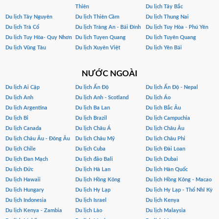
Thiên
Du lịch Tây Bắc
Du lịch Tây Nguyên
Du lịch Thiên Cầm
Du lịch Thung Nai
Du lịch Trà Cổ
Du lịch Tràng An - Bái Đính
Du lịch Tuy Hòa - Phú Yên
Du lịch Tuy Hòa- Quy Nhơn
Du lịch Tuyen Quang
Du lịch Tuyên Quang
Du lịch Vũng Tàu
Du lịch Xuyên Việt
Du lịch Yên Bái
NƯỚC NGOÀI
Du lịch Ai Cập
Du lịch Ấn Độ
Du lịch Ấn Độ - Nepal
Du lịch Anh
Du lịch Anh - Scotland
Du lịch Áo
Du lịch Argentina
Du lịch Ba Lan
Du lịch Bắc Âu
Du lịch Bỉ
Du lịch Brazil
Du lịch Campuchia
Du lịch Canada
Du lịch Châu Á
Du lịch Châu Âu
Du lịch Châu Âu - Đông Âu
Du lịch Châu Mỹ
Du lịch Châu Phi
Du lịch Chile
Du lịch Cuba
Du lịch Đài Loan
Du lịch Đan Mạch
Du lịch đảo Bali
Du lịch Dubai
Du lịch Đức
Du lịch Hà Lan
Du lịch Hàn Quốc
Du lịch Hawaii
Du lịch Hồng Kông
Du lịch Hồng Kông - Macao
Du lịch Hungary
Du lịch Hy Lạp
Du lịch Hy Lạp - Thổ Nhĩ Kỳ
Du lịch Indonesia
Du lịch Israel
Du lịch Kenya
Du lịch Kenya - Zambia
Du lịch Lào
Du lịch Malaysia