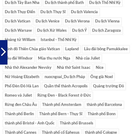
Du lịch Tây Ban Nha
Du lịch thành phố Bath
Du lịch Thổ Nhĩ Kỳ
Du lịch Thụy Điển
Du lịch Thụy Sĩ
Du lịch Valencia
Du lịch Vatican
Du lịch Venice
Du lịch Verona
Du lịch Vienna
Du lịch Warsaw
Du lịch Xứ Wales
Du lịch Ý
Du lịch Zaragoza
Hoàng tử William
Istanbul - Thổ Nhĩ Kỳ
Kinh đô Thiên Chúa giáo Vatican
Lapland
Lâu đài bông Pamukkalee
Lâu đài Windsor
Mùa thu nước Nga
Nhà của Juliet
Nhà thờ Alexander Nevsky
Nhà thờ Saint Isaac
Nice
Nữ Hoàng Elizabeth
nuocngoai_Du lịch Pháp
Ông già Noel
Phố Đèn Đỏ Hà Lan
Quần thể thành Acropolis
Quảng trường Đỏ
Romeo và Juliet
Rừng Đen - Black Forest ở Đức
Rừng đen Châu Âu
Thành phố Amsterdam
thành phố Barcelona
Thành phố Berlin
Thành phố Bern - Thụy Sĩ
Thành phố Bonn
thành phố Bristol - Anh Quốc
Thành phố Brussels
Thành phố Cannes
Thành phố cổ Ephesus
thành phố Cologne