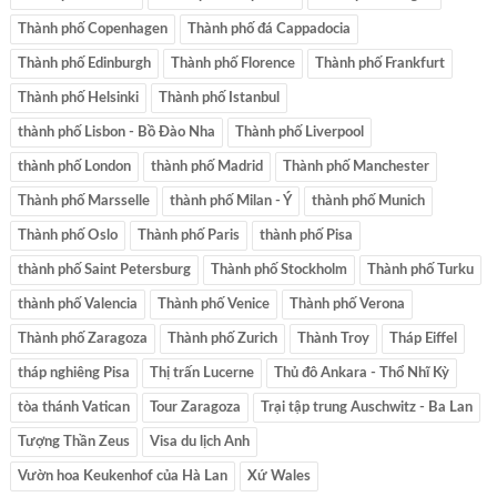
Thành phố Copenhagen
Thành phố đá Cappadocia
Thành phố Edinburgh
Thành phố Florence
Thành phố Frankfurt
Thành phố Helsinki
Thành phố Istanbul
thành phố Lisbon - Bồ Đào Nha
Thành phố Liverpool
thành phố London
thành phố Madrid
Thành phố Manchester
Thành phố Marsselle
thành phố Milan - Ý
thành phố Munich
Thành phố Oslo
Thành phố Paris
thành phố Pisa
thành phố Saint Petersburg
Thành phố Stockholm
Thành phố Turku
thành phố Valencia
Thành phố Venice
Thành phố Verona
Thành phố Zaragoza
Thành phố Zurich
Thành Troy
Tháp Eiffel
tháp nghiêng Pisa
Thị trấn Lucerne
Thủ đô Ankara - Thổ Nhĩ Kỳ
tòa thánh Vatican
Tour Zaragoza
Trại tập trung Auschwitz - Ba Lan
Tượng Thần Zeus
Visa du lịch Anh
Vườn hoa Keukenhof của Hà Lan
Xứ Wales