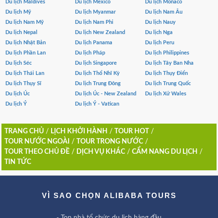
Du lịch Maldives
Du lịch Mexico
Du lịch Monaco
Du lịch Mỹ
Du lịch Myanmar
Du lịch Nam Âu
Du lịch Nam Mỹ
Du lịch Nam Phi
Du lịch Nauy
Du lịch Nepal
Du lịch New Zealand
Du lịch Nga
Du lịch Nhật Bản
Du lịch Panama
Du lịch Peru
Du lịch Phần Lan
Du lịch Pháp
Du lịch Philippines
Du lịch Séc
Du lịch Singapore
Du lịch Tây Ban Nha
Du lịch Thái Lan
Du lịch Thổ Nhĩ Kỳ
Du lịch Thụy Điển
Du lịch Thụy Sĩ
Du lịch Trung Đông
Du lịch Trung Quốc
Du lịch Úc
Du lịch Úc - New Zealand
Du lịch Xứ Wales
Du lịch Ý
Du lịch Ý - Vatican
TRANG CHỦ
/
LỊCH KHỞI HÀNH
/
TOUR HOT
/
TOUR NƯỚC NGOÀI
/
TOUR TRONG NƯỚC
/
TOUR THEO CHỦ ĐỀ
/
DỊCH VỤ KHÁC
/
CẨM NANG DU LỊCH
/
TIN TỨC
VÌ SAO CHỌN ALIBABA TOURS