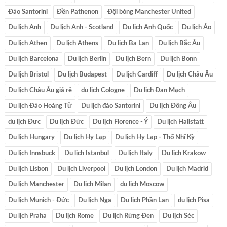
Đảo Santorini
Đền Pathenon
Đội bóng Manchester United
Du lịch Anh
Du lịch Anh - Scotland
Du lịch Anh Quốc
Du lịch Áo
Du lịch Athen
Du lịch Athens
Du lịch Ba Lan
Du lịch Bắc Âu
Du lịch Barcelona
Du lịch Berlin
Du lịch Bern
Du lịch Bonn
Du lịch Bristol
Du lịch Budapest
Du lịch Cardiff
Du lịch Châu Âu
Du lịch Châu Âu giá rẻ
du lịch Cologne
Du lịch Đan Mạch
Du lịch Đảo Hoàng Tử
Du lịch đảo Santorini
Du lịch Đông Âu
du lịch Đưc
Du lịch Đức
Du lịch Florence - Ý
Du lịch Hallstatt
Du lịch Hungary
Du lịch Hy Lạp
Du lịch Hy Lạp - Thổ Nhĩ Kỳ
Du lịch Innsbuck
Du lịch Istanbul
Du lịch Italy
Du lịch Krakow
Du lịch Lisbon
Du lịch Liverpool
Du lịch London
Du lịch Madrid
Du lịch Manchester
Du lịch Milan
du lịch Moscow
Du lịch Munich - Đức
Du lịch Nga
Du lịch Phần Lan
du lịch Pisa
Du lịch Praha
Du lịch Rome
Du lịch Rừng Đen
Du lịch Séc