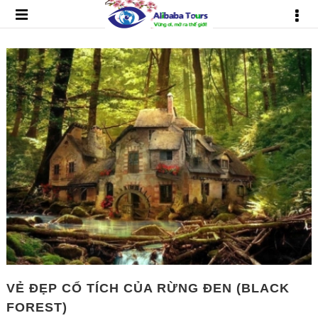
VẺ ĐẸP CỔ TÍCH CỦA RỪNG ĐEN (BLACK
FOREST)