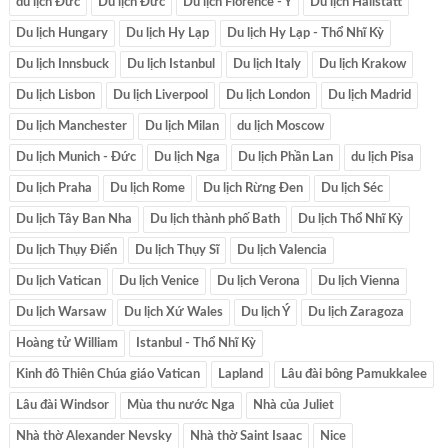
du lịch Đưc
Du lịch Đức
Du lịch Florence - Ý
Du lịch Hallstatt
Du lịch Hungary
Du lịch Hy Lạp
Du lịch Hy Lạp - Thổ Nhĩ Kỳ
Du lịch Innsbuck
Du lịch Istanbul
Du lịch Italy
Du lịch Krakow
Du lịch Lisbon
Du lịch Liverpool
Du lịch London
Du lịch Madrid
Du lịch Manchester
Du lịch Milan
du lịch Moscow
Du lịch Munich - Đức
Du lịch Nga
Du lịch Phần Lan
du lịch Pisa
Du lịch Praha
Du lịch Rome
Du lịch Rừng Đen
Du lịch Séc
Du lịch Tây Ban Nha
Du lịch thành phố Bath
Du lịch Thổ Nhĩ Kỳ
Du lịch Thụy Điển
Du lịch Thụy Sĩ
Du lịch Valencia
Du lịch Vatican
Du lịch Venice
Du lịch Verona
Du lịch Vienna
Du lịch Warsaw
Du lịch Xứ Wales
Du lịch Ý
Du lịch Zaragoza
Hoàng tử William
Istanbul - Thổ Nhĩ Kỳ
Kinh đô Thiên Chúa giáo Vatican
Lapland
Lâu đài bông Pamukkalee
Lâu đài Windsor
Mùa thu nước Nga
Nhà của Juliet
Nhà thờ Alexander Nevsky
Nhà thờ Saint Isaac
Nice