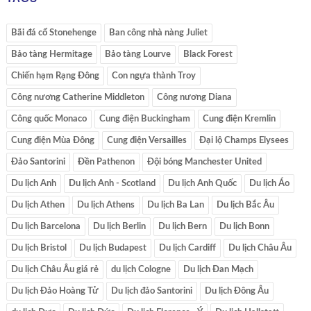
Bãi đá cổ Stonehenge
Ban công nhà nàng Juliet
Bảo tàng Hermitage
Bảo tàng Lourve
Black Forest
Chiến hạm Rạng Đông
Con ngựa thành Troy
Công nương Catherine Middleton
Công nương Diana
Công quốc Monaco
Cung điện Buckingham
Cung điện Kremlin
Cung điện Mùa Đông
Cung điện Versailles
Đại lộ Champs Elysees
Đảo Santorini
Đền Pathenon
Đội bóng Manchester United
Du lịch Anh
Du lịch Anh - Scotland
Du lịch Anh Quốc
Du lịch Áo
Du lịch Athen
Du lịch Athens
Du lịch Ba Lan
Du lịch Bắc Âu
Du lịch Barcelona
Du lịch Berlin
Du lịch Bern
Du lịch Bonn
Du lịch Bristol
Du lịch Budapest
Du lịch Cardiff
Du lịch Châu Âu
Du lịch Châu Âu giá rẻ
du lịch Cologne
Du lịch Đan Mạch
Du lịch Đảo Hoàng Tử
Du lịch đảo Santorini
Du lịch Đông Âu