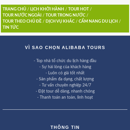
TRANG CHỦ
/
LỊCH KHỞI HÀNH
/
TOUR HOT
/
TOUR NƯỚC NGOÀI
/
TOUR TRONG NƯỚC
/
TOUR THEO CHỦ ĐỀ
/
DỊCH VỤ KHÁC
/
CẨM NANG DU LỊCH
/
TIN TỨC
VÌ SAO CHỌN ALIBABA TOURS
- Top nhà tổ chức du lịch hàng đầu
- Sự hài lòng của khách hàng
- Luôn có giá tốt nhất
- Sản phẩm đa dạng, chất lượng
- Tư vấn chuyên nghiệp 24/7
- Đặt tour dễ dàng, nhanh chóng
- Thanh toán an toàn, linh hoạt
THÔNG TIN