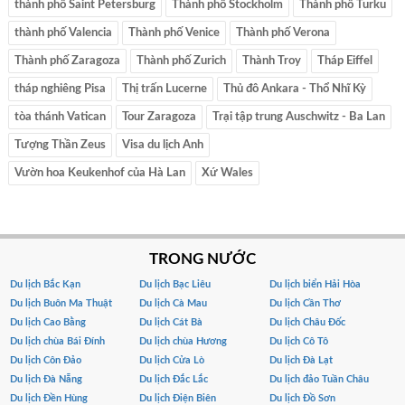
thành phố Saint Petersburg
Thành phố Stockholm
Thành phố Turku
thành phố Valencia
Thành phố Venice
Thành phố Verona
Thành phố Zaragoza
Thành phố Zurich
Thành Troy
Tháp Eiffel
tháp nghiêng Pisa
Thị trấn Lucerne
Thủ đô Ankara - Thổ Nhĩ Kỳ
tòa thánh Vatican
Tour Zaragoza
Trại tập trung Auschwitz - Ba Lan
Tượng Thần Zeus
Visa du lịch Anh
Vườn hoa Keukenhof của Hà Lan
Xứ Wales
TRONG NƯỚC
Du lịch Bắc Kạn
Du lịch Bạc Liêu
Du lịch biển Hải Hòa
Du lịch Buôn Ma Thuật
Du lịch Cà Mau
Du lịch Cần Thơ
Du lịch Cao Bằng
Du lịch Cát Bà
Du lịch Châu Đốc
Du lịch chùa Bái Đính
Du lịch chùa Hương
Du lịch Cô Tô
Du lịch Côn Đảo
Du lịch Cửa Lò
Du lịch Đà Lạt
Du lịch Đà Nẵng
Du lịch Đắc Lắc
Du lịch đảo Tuần Châu
Du lịch Đền Hùng
Du lịch Điện Biên
Du lịch Đồ Sơn