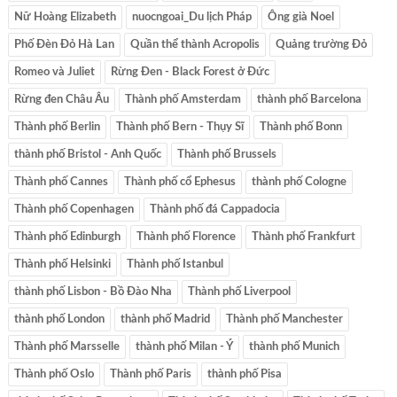
Nữ Hoàng Elizabeth
nuocngoai_Du lịch Pháp
Ông già Noel
Phố Đèn Đỏ Hà Lan
Quần thể thành Acropolis
Quảng trường Đỏ
Romeo và Juliet
Rừng Đen - Black Forest ở Đức
Rừng đen Châu Âu
Thành phố Amsterdam
thành phố Barcelona
Thành phố Berlin
Thành phố Bern - Thụy Sĩ
Thành phố Bonn
thành phố Bristol - Anh Quốc
Thành phố Brussels
Thành phố Cannes
Thành phố cổ Ephesus
thành phố Cologne
Thành phố Copenhagen
Thành phố đá Cappadocia
Thành phố Edinburgh
Thành phố Florence
Thành phố Frankfurt
Thành phố Helsinki
Thành phố Istanbul
thành phố Lisbon - Bồ Đào Nha
Thành phố Liverpool
thành phố London
thành phố Madrid
Thành phố Manchester
Thành phố Marsselle
thành phố Milan - Ý
thành phố Munich
Thành phố Oslo
Thành phố Paris
thành phố Pisa