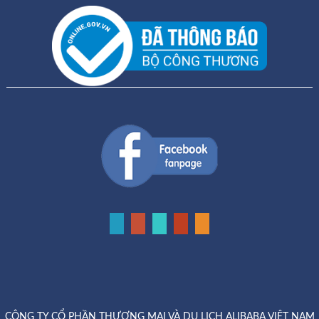
CÔNG TY CỔ PHẦN THƯƠNG MẠI VÀ DU LỊCH ALIBABA VIỆT NAM