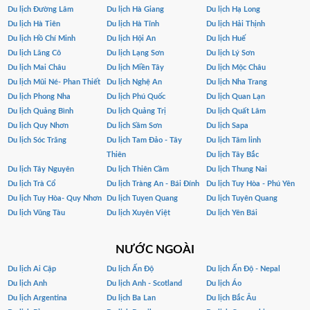
Du lịch Đường Lâm
Du lịch Hà Giang
Du lịch Hạ Long
Du lịch Hà Tiên
Du lịch Hà Tĩnh
Du lịch Hải Thịnh
Du lịch Hồ Chí Minh
Du lịch Hội An
Du lịch Huế
Du lịch Lăng Cô
Du lịch Lạng Sơn
Du lịch Lý Sơn
Du lịch Mai Châu
Du lịch Miền Tây
Du lịch Mộc Châu
Du lịch Mũi Né- Phan Thiết
Du lịch Nghệ An
Du lịch Nha Trang
Du lịch Phong Nha
Du lịch Phú Quốc
Du lịch Quan Lạn
Du lịch Quảng Bình
Du lịch Quảng Trị
Du lịch Quất Lâm
Du lịch Quy Nhơn
Du lịch Sầm Sơn
Du lịch Sapa
Du lịch Sóc Trăng
Du lịch Tam Đảo - Tây
Du lịch Tâm linh
Thiên
Du lịch Tây Bắc
Du lịch Tây Nguyên
Du lịch Thiên Cầm
Du lịch Thung Nai
Du lịch Trà Cổ
Du lịch Tràng An - Bái Đính
Du lịch Tuy Hòa - Phú Yên
Du lịch Tuy Hòa- Quy Nhơn
Du lịch Tuyen Quang
Du lịch Tuyên Quang
Du lịch Vũng Tàu
Du lịch Xuyên Việt
Du lịch Yên Bái
NƯỚC NGOÀI
Du lịch Ai Cập
Du lịch Ấn Độ
Du lịch Ấn Độ - Nepal
Du lịch Anh
Du lịch Anh - Scotland
Du lịch Áo
Du lịch Argentina
Du lịch Ba Lan
Du lịch Bắc Âu