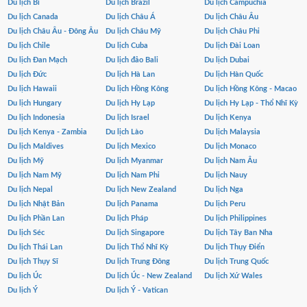
Du lịch Bỉ
Du lịch Brazil
Du lịch Campuchia
Du lịch Canada
Du lịch Châu Á
Du lịch Châu Âu
Du lịch Châu Âu - Đông Âu
Du lịch Châu Mỹ
Du lịch Châu Phi
Du lịch Chile
Du lịch Cuba
Du lịch Đài Loan
Du lịch Đan Mạch
Du lịch đảo Bali
Du lịch Dubai
Du lịch Đức
Du lịch Hà Lan
Du lịch Hàn Quốc
Du lịch Hawaii
Du lịch Hồng Kông
Du lịch Hồng Kông - Macao
Du lịch Hungary
Du lịch Hy Lạp
Du lịch Hy Lạp - Thổ Nhĩ Kỳ
Du lịch Indonesia
Du lịch Israel
Du lịch Kenya
Du lịch Kenya - Zambia
Du lịch Lào
Du lịch Malaysia
Du lịch Maldives
Du lịch Mexico
Du lịch Monaco
Du lịch Mỹ
Du lịch Myanmar
Du lịch Nam Âu
Du lịch Nam Mỹ
Du lịch Nam Phi
Du lịch Nauy
Du lịch Nepal
Du lịch New Zealand
Du lịch Nga
Du lịch Nhật Bản
Du lịch Panama
Du lịch Peru
Du lịch Phần Lan
Du lịch Pháp
Du lịch Philippines
Du lịch Séc
Du lịch Singapore
Du lịch Tây Ban Nha
Du lịch Thái Lan
Du lịch Thổ Nhĩ Kỳ
Du lịch Thụy Điển
Du lịch Thụy Sĩ
Du lịch Trung Đông
Du lịch Trung Quốc
Du lịch Úc
Du lịch Úc - New Zealand
Du lịch Xứ Wales
Du lịch Ý
Du lịch Ý - Vatican