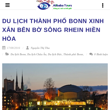
DU LỊCH THÀNH PHỐ BONN XINH
XẮN BÊN BỜ SÔNG RHEIN HIỀN
HÒA
17/08/2016
Nguyễn Thị Thu
Du lịch Bonn
,
Du lịch Châu Âu
,
Du lịch Đức
,
Thành phố Bonn
,
0 Bình luận