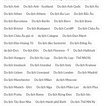
Du lịch Anh
Du lịch Anh - Scotland
Du lịch Anh Quốc
Du lịch Áo
Du lịch Athen
Du lịch Athens
Du lịch Ba Lan
Du lịch Bắc Âu
Du lịch Barcelona
Du lịch Berlin
Du lịch Bern
Du lịch Bonn
Du lịch Bristol
Du lịch Budapest
Du lịch Cardiff
Du lịch Châu Âu
Du lịch Châu Âu giá rẻ
du lịch Cologne
Du lịch Đan Mạch
Du lịch Đảo Hoàng Tử
Du lịch đảo Santorini
Du lịch Đông Âu
du lịch Đưc
Du lịch Đức
Du lịch Florence - Ý
Du lịch Hallstatt
Du lịch Hungary
Du lịch Hy Lạp
Du lịch Hy Lạp - Thổ Nhĩ Kỳ
Du lịch Innsbuck
Du lịch Istanbul
Du lịch Italy
Du lịch Krakow
Du lịch Lisbon
Du lịch Liverpool
Du lịch London
Du lịch Madrid
Du lịch Manchester
Du lịch Milan
du lịch Moscow
Du lịch Munich - Đức
Du lịch Nga
Du lịch Phần Lan
du lịch Pisa
Du lịch Praha
Du lịch Rome
Du lịch Rừng Đen
Du lịch Séc
Du lịch Tây Ban Nha
Du lịch thành phố Bath
Du lịch Thổ Nhĩ Kỳ