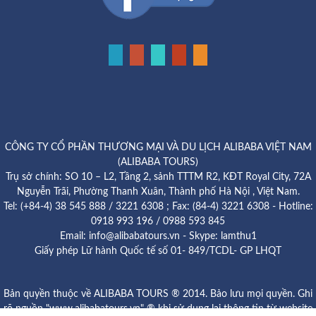
CÔNG TY CỔ PHẦN THƯƠNG MẠI VÀ DU LỊCH ALIBABA VIỆT NAM
(ALIBABA TOURS)
Trụ sở chính: SO 10 – L2, Tầng 2, sảnh TTTM R2, KĐT Royal City, 72A
Nguyễn Trãi, Phường Thanh Xuân, Thành phố Hà Nội , Việt Nam.
Tel: (+84-4) 38 545 888 / 3221 6308 ; Fax: (84-4) 3221 6308 - Hotline:
0918 993 196 / 0988 593 845
Email: info@alibabatours.vn - Skype: lamthu1
Giấy phép Lữ hành Quốc tế số 01- 849/TCDL- GP LHQT
Bản quyền thuộc về ALIBABA TOURS ® 2014. Bảo lưu mọi quyền. Ghi
rõ nguồn "www.alibabatours.vn" ® khi sử dụng lại thông tin từ website