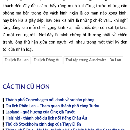
khách đến đây đều cảm thấy rùng mình khi đứng trước những căn
phòng mà bên trong lớp vách kính ngăn là cơ man nào gọng kính,
hay bên kia là giày dép, hay bên kia nữa là những chiếc vali... khi nghĩ
rằng đằng sau mỗi chiếc gọng kính kia, mỗi chiếc dép còn sót lại kia...
là một con người... Nơi đây là minh chứng bi thương nhất về chiến
tranh, lòng thù hận giữa con người với nhau trong một thời kỳ đen
tối của nhân loại.
Du lịch Ba Lan
Du lịch Đông Âu
Trại tập trung Auschwitz - Ba Lan
CÁC TIN CŨ HƠN
Thành phố Copenhagen nổi danh về sự hào phóng
Du lịch Phần Lan – Tham quan thành phố cảng Turku
Lapland - quê hương của Ông già Tuyết
Helsinki - thành phố du lịch nổi tiếng Châu Âu
Thủ đô Stockholm xinh đẹp của Thụy Điển