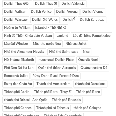
Du lịch Thụy Điển
Du lịch Thụy Sĩ
Du lịch Valencia
Du lịch Vatican
Du lịch Venice
Du lịch Verona
Du lịch Vienna
Du lịch Warsaw
Du lịch Xứ Wales
Du lịch Ý
Du lịch Zaragoza
Hoàng tử William
Istanbul - Thổ Nhĩ Kỳ
Kinh đô Thiên Chúa giáo Vatican
Lapland
Lâu đài bông Pamukkalee
Lâu đài Windsor
Mùa thu nước Nga
Nhà của Juliet
Nhà thờ Alexander Nevsky
Nhà thờ Saint Isaac
Nice
Nữ Hoàng Elizabeth
nuocngoai_Du lịch Pháp
Ông già Noel
Phố Đèn Đỏ Hà Lan
Quần thể thành Acropolis
Quảng trường Đỏ
Romeo và Juliet
Rừng Đen - Black Forest ở Đức
Rừng đen Châu Âu
Thành phố Amsterdam
thành phố Barcelona
Thành phố Berlin
Thành phố Bern - Thụy Sĩ
Thành phố Bonn
thành phố Bristol - Anh Quốc
Thành phố Brussels
Thành phố Cannes
Thành phố cổ Ephesus
thành phố Cologne