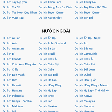
Du lịch Tây Nguyên
Du lịch Thiên Cầm
Du lịch Thung Nai
Du lịch Trà Cổ
Du lịch Tràng An - Bái Đính
Du lịch Tuy Hòa - Phú Yên
Du lịch Tuy Hòa- Quy Nhơn
Du lịch Tuyen Quang
Du lịch Tuyên Quang
Du lịch Vũng Tàu
Du lịch Xuyên Việt
Du lịch Yên Bái
NƯỚC NGOÀI
Du lịch Ai Cập
Du lịch Ấn Độ
Du lịch Ấn Độ - Nepal
Du lịch Anh
Du lịch Anh - Scotland
Du lịch Áo
Du lịch Argentina
Du lịch Ba Lan
Du lịch Bắc Âu
Du lịch Bỉ
Du lịch Brazil
Du lịch Campuchia
Du lịch Canada
Du lịch Châu Á
Du lịch Châu Âu
Du lịch Châu Âu - Đông Âu
Du lịch Châu Mỹ
Du lịch Châu Phi
Du lịch Chile
Du lịch Cuba
Du lịch Đài Loan
Du lịch Đan Mạch
Du lịch đảo Bali
Du lịch Dubai
Du lịch Đức
Du lịch Hà Lan
Du lịch Hàn Quốc
Du lịch Hawaii
Du lịch Hồng Kông
Du lịch Hồng Kông - Macao
Du lịch Hungary
Du lịch Hy Lạp
Du lịch Hy Lạp - Thổ Nhĩ Kỳ
Du lịch Indonesia
Du lịch Israel
Du lịch Kenya
Du lịch Kenya - Zambia
Du lịch Lào
Du lịch Malaysia
Du lịch Maldives
Du lịch Mexico
Du lịch Monaco
Du lịch Mỹ
Du lịch Myanmar
Du lịch Nam Âu