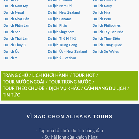
Du lịch Nam Mỹ
Du lịch Nam Phi
Du lịch Nauy
Du lịch Nepal
Du lịch New Zealand
Du lịch Nga
Du lịch Nhật Bản
Du lịch Panama
Du lịch Peru
Du lịch Phần Lan
Du lịch Pháp
Du lịch Philippines
Du lịch Séc
Du lịch Singapore
Du lịch Tây Ban Nha
Du lịch Thái Lan
Du lịch Thổ Nhĩ Kỳ
Du lịch Thụy Điển
Du lịch Thụy Sĩ
Du lịch Trung Đông
Du lịch Trung Quốc
Du lịch Úc
Du lịch Úc - New Zealand
Du lịch Xứ Wales
Du lịch Ý
Du lịch Ý - Vatican
TRANG CHỦ
/
LỊCH KHỞI HÀNH
/
TOUR HOT
/
TOUR NƯỚC NGOÀI
/
TOUR TRONG NƯỚC
/
TOUR THEO CHỦ ĐỀ
/
DỊCH VỤ KHÁC
/
CẨM NANG DU LỊCH
/
TIN TỨC
VÌ SAO CHỌN ALIBABA TOURS
- Top nhà tổ chức du lịch hàng đầu
- Sự hài lòng của khách hàng