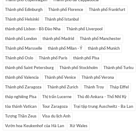
Thành phố Copenhagen
Thành phố đá Cappadocia
Thành phố Edinburgh
Thành phố Florence
Thành phố Frankfurt
Thành phố Helsinki
Thành phố Istanbul
thành phố Lisbon - Bồ Đào Nha
Thành phố Liverpool
thành phố London
thành phố Madrid
Thành phố Manchester
Thành phố Marsselle
thành phố Milan - Ý
thành phố Munich
Thành phố Oslo
Thành phố Paris
thành phố Pisa
thành phố Saint Petersburg
Thành phố Stockholm
Thành phố Turku
thành phố Valencia
Thành phố Venice
Thành phố Verona
Thành phố Zaragoza
Thành phố Zurich
Thành Troy
Tháp Eiffel
tháp nghiêng Pisa
Thị trấn Lucerne
Thủ đô Ankara - Thổ Nhĩ Kỳ
tòa thánh Vatican
Tour Zaragoza
Trại tập trung Auschwitz - Ba Lan
Tượng Thần Zeus
Visa du lịch Anh
Vườn hoa Keukenhof của Hà Lan
Xứ Wales